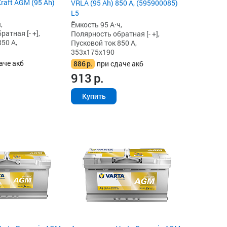
raft AGM (95 Ah)
VRLA (95 Ah) 850 А, (595900085)
L5
,
Ёмкость 95 А·ч,
атная [- +],
Полярность обратная [- +],
50 А,
Пусковой ток 850 А,
353x175x190
аче акб
886
р.
при сдаче акб
913
р.
Купить