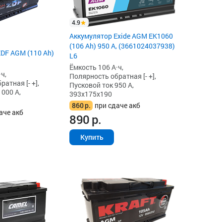
4.9
Аккумулятор Exide AGM EK1060
(106 Ah) 950 А, (3661024037938)
DF AGM (110 Ah)
L6
Ёмкость 106 А·ч,
ч,
Полярность обратная [- +],
атная [- +],
Пусковой ток 950 А,
1000 А,
393x175x190
860
р.
при сдаче акб
аче акб
890
р.
Купить