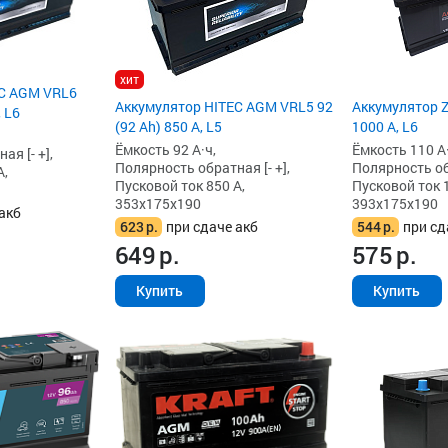
хит
EC AGM VRL6
Аккумулятор HITEC AGM VRL5 92
Аккумулятор Z
, L6
(92 Ah) 850 А, L5
1000 А, L6
Ёмкость 92 А·ч,
Ёмкость 110 А·
я [- +],
Полярность обратная [- +],
Полярность обр
А,
Пусковой ток 850 А,
Пусковой ток 
353x175x190
393x175x190
акб
623
р.
при сдаче акб
544
р.
при сд
649
р.
575
р.
Купить
Купить