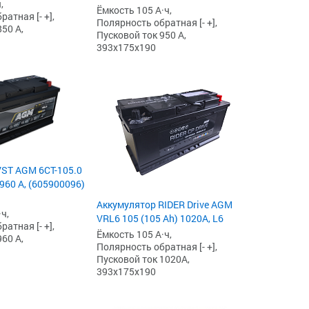
,
Ёмкость 105 А·ч,
атная [- +],
Полярность обратная [- +],
50 А,
Пусковой ток 950 А,
393x175x190
ST AGM 6СТ-105.0
960 А, (605900096)
Аккумулятор RIDER Drive AGM
ч,
VRL6 105 (105 Ah) 1020А, L6
атная [- +],
Ёмкость 105 А·ч,
60 А,
Полярность обратная [- +],
Пусковой ток 1020А,
393x175x190