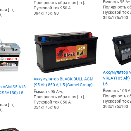
Ёмкость 95 А·ч
Полярность обратная [- +],
Полярность обр
Пусковой ток 950 А,
я [- +],
Пусковой ток 8
394x175x190
А,
353x175x190
Аккумулятор V
VRLA (105 Ah) 
Аккумулятор BLACK BULL AGM
L6
(95 Ah) 850 А, L5 (Camel Group)
h AGM S5 А13
Ёмкость 105 А·
Ёмкость 95 А·ч,
92S5A130) L5
Полярность обр
Полярность обратная [- +],
Пусковой ток 9
Пусковой ток 850 А,
я [- +],
393x175x190
354x175x190
А,