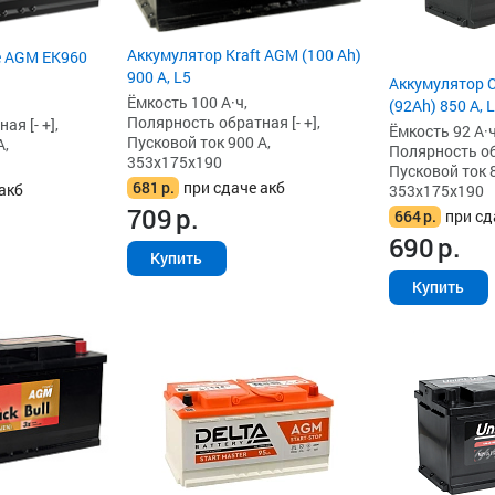
Аккумулятор Kraft AGM (100 Ah)
e AGM EK960
900 А, L5
Аккумулятор 
Ёмкость 100 А·ч,
(92Ah) 850 А, 
Полярность обратная [- +],
я [- +],
Ёмкость 92 А·ч
Пусковой ток 900 А,
А,
Полярность обр
353x175x190
Пусковой ток 8
681
р.
при сдаче акб
акб
353x175x190
709
р.
664
р.
при сд
690
р.
Купить
Купить