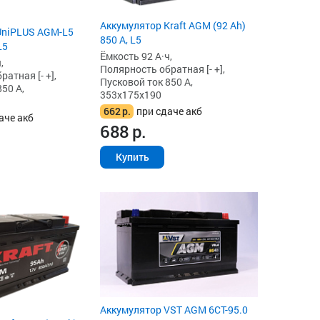
Аккумулятор Kraft AGM (92 Ah)
UniPLUS AGM-L5
850 А, L5
L5
Ёмкость 92 А·ч,
,
Полярность обратная [- +],
атная [- +],
Пусковой ток 850 А,
50 А,
353x175x190
662
р.
при сдаче акб
аче акб
688
р.
Купить
Аккумулятор VST AGM 6СТ-95.0