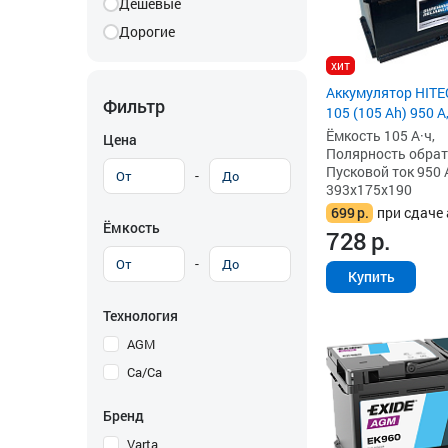
Дешевые
Дорогие
хит
Аккумулятор HIT
Фильтр
105 (105 Ah) 950 А
Ёмкость 105 А·ч,
Цена
Полярность обратна
Пусковой ток 950 
-
393x175x190
699
р.
при сдаче 
Ёмкость
728
р.
-
Купить
Технология
AGM
Ca/Ca
Бренд
Varta