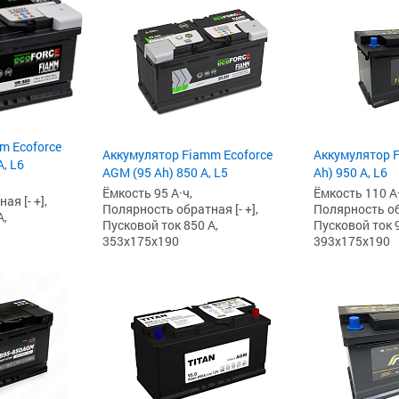
m Ecoforce
Аккумулятор Fiamm Ecoforce
Аккумулятор F
, L6
AGM (95 Ah) 850 A, L5
Ah) 950 А, L6
Ёмкость 95 А·ч,
Ёмкость 110 А·
я [- +],
Полярность обратная [- +],
Полярность обр
А,
Пусковой ток 850 А,
Пусковой ток 9
353x175x190
393x175x190