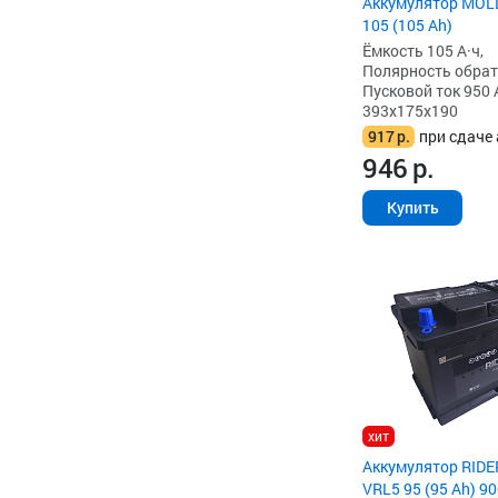
Аккумулятор MOL
105 (105 Ah)
Ёмкость 105 А·ч,
Полярность обратна
Пусковой ток 950 
393x175x190
917
р.
при сдаче 
946
р.
Купить
хит
Аккумулятор RIDE
VRL5 95 (95 Ah) 90