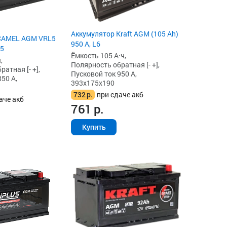
Аккумулятор Kraft AGM (105 Ah)
CAMEL AGM VRL5
950 А, L6
L5
Ёмкость 105 А·ч,
,
Полярность обратная [- +],
атная [- +],
Пусковой ток 950 А,
50 А,
393x175x190
732
р.
при сдаче акб
аче акб
761
р.
Купить