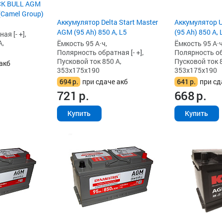
CK BULL AGM
 (Camel Group)
Аккумулятор Delta Start Master
Аккумулятор 
AGM (95 Ah) 850 А, L5
(95 Ah) 850 А, 
я [- +],
А,
Ёмкость 95 А·ч,
Ёмкость 95 А·ч
Полярность обратная [- +],
Полярность обр
Пусковой ток 850 А,
Пусковой ток 8
акб
353x175x190
353x175x190
694
р.
при сдаче акб
641
р.
при сд
721
р.
668
р.
Купить
Купить