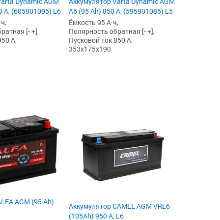
Varta Dynamic AGM
Аккумулятор Varta Dynamic AGM
0 А, (605901095) L6
A5 (95 Ah) 850 А, (595901085) L5
ч,
Ёмкость 95 А·ч,
атная [- +],
Полярность обратная [- +],
50 А,
Пусковой ток 850 А,
353x175x190
LFA AGM (95 Ah)
Аккумулятор CAMEL AGM VRL6
(105Ah) 950 А, L6