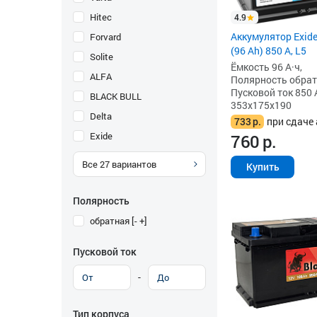
Hitec
4.9
Аккумулятор Exid
Forvard
(96 Ah) 850 А, L5
Solite
Ёмкость 96 А·ч,
ALFA
Полярность обратна
Пусковой ток 850 
BLACK BULL
353x175x190
Delta
733
р.
при сдаче 
Exide
760
р.
Все
27
вариантов
Купить
Полярность
обратная [- +]
Пусковой ток
-
Тип корпуса