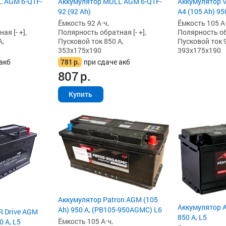
L AGM 6-QTF-
Аккумулятор MOLL AGM 6-QTF-
Аккумулятор 
92 (92 Ah)
A4 (105 Ah) 95
Ёмкость 92 А·ч,
Ёмкость 105 А·
я [- +],
Полярность обратная [- +],
Полярность обр
А,
Пусковой ток 850 А,
Пусковой ток 9
353x175x190
393x175x190
акб
781
р.
при сдаче акб
807
р.
Купить
Аккумулятор Patron AGM (105
Аккумулятор A
Ah) 950 А, (PB105-950AGMC) L6
R Drive AGM
850 А, L5
Ёмкость 105 А·ч,
0 А, L5