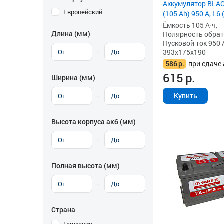
Аккумулятор BLA
Европейский
(105 Ah) 950 А, L6
Ёмкость 105 А·ч,
Длина (мм)
Полярность обратна
Пусковой ток 950 
-
393x175x190
586
р.
при сдаче 
615
р.
Ширина (мм)
-
Купить
Высота корпуса акб (мм)
-
Полная высота (мм)
-
Страна