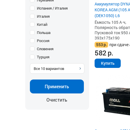
Германия
Аккумулятор DYN
Испания / Италия
KOREA AGM (105 Ah
(DEK1050) L6
Италия
Ёмкость 105 А·ч,
Китай
Полярность обратна
Польша
Пусковой ток 950 
393x175x190
Россия
553
р.
при сдаче 
Словения
582
р.
Турция
Купить
Все
10
вариантов
Применить
Очистить