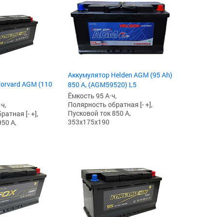
Аккумулятор Helden AGM (95 Ah)
orvard AGM (110
850 А, (AGM59520) L5
Ёмкость 95 А·ч,
Полярность обратная [- +],
ч,
Пусковой ток 850 А,
атная [- +],
353x175x190
50 А,