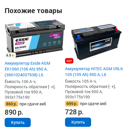
Похожие товары
Ак
(1
Gr
Ём
По
Пу
4.9
39
хит
Аккумулятор Exide AGM
5
Аккумулятор HITEC AGM VRL6
EK1060 (106 Ah) 950 А,
6
105 (105 Ah) 950 А, L6
(3661024037938) L6
Ёмкость 105 А·ч,
Ёмкость 106 А·ч,
Полярность обратная [- +],
Полярность обратная [- +],
Пусковой ток 950 А,
Пусковой ток 950 А,
393x175x190
393x175x190
699
р.
при сдаче акб
860
р.
при сдаче акб
728
р.
890
р.
Купить
Купить