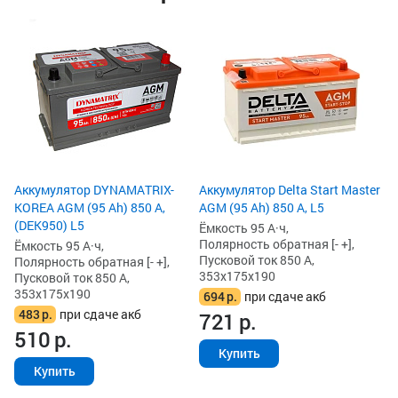
Ак
85
Ём
По
Пу
35
6
6
Аккумулятор DYNAMATRIX-
Аккумулятор Delta Start Master
KOREA AGM (95 Ah) 850 А,
AGM (95 Ah) 850 А, L5
(DEK950) L5
Ёмкость 95 А·ч,
Полярность обратная [- +],
Ёмкость 95 А·ч,
Пусковой ток 850 А,
Полярность обратная [- +],
353x175x190
Пусковой ток 850 А,
353x175x190
694
р.
при сдаче акб
483
р.
при сдаче акб
721
р.
510
р.
Купить
Купить