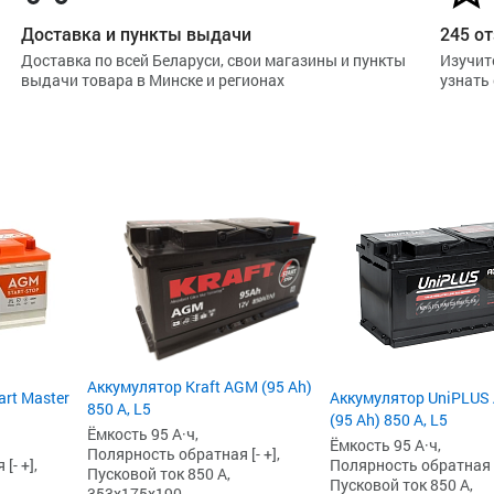
Доставка и пункты выдачи
245 от
Доставка по всей Беларуси, свои магазины и пункты
Изучит
выдачи товара в Минске и регионах
узнать
Аккумулятор Kraft AGM (95 Ah)
art Master
Аккумулятор UniPLUS
850 А, L5
(95 Ah) 850 А, L5
Ёмкость 95 А·ч,
Ёмкость 95 А·ч,
Полярность обратная [- +],
[- +],
Полярность обратная [-
Пусковой ток 850 А,
Пусковой ток 850 А,
353x175x190