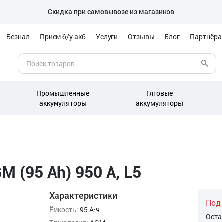
Скидка при самовывозе из магазинов
Безнал
Прием б/у акб
Услуги
Отзывы
Блог
Партнёр
Промышленные
Тяговые
аккумуляторы
аккумуляторы
M (95 Ah) 950 А, L5
Характеристики
Под
Ёмкость:
95 А·ч
Оста