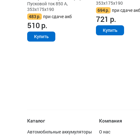
353x175x190
Пусковой ток 850 А,
353x175x190
694
р.
при сдаче ак
483
р.
при сдаче акб
721
р.
510
р.
Купить
Купить
Каталог
Компания
Автомобильные аккумуляторы
О нас