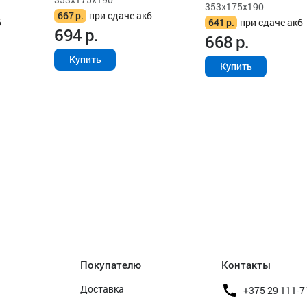
353x175x190
667
р.
при сдаче акб
б
641
р.
при сдаче акб
694
р.
668
р.
Купить
Купить
Покупателю
Контакты
Доставка
+375 29 111-7