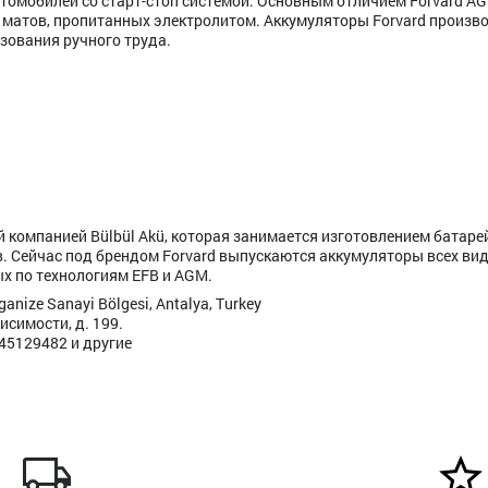
томобилей со старт-стоп системой. Основным отличием Forvard A
матов, пропитанных электролитом. Аккумуляторы Forvard произв
зования ручного труда.
 компанией Bülbül Akü, которая занимается изготовлением батарей
. Сейчас под брендом Forvard выпускаются аккумуляторы всех вид
х по технологиям EFB и AGM.
anize Sanayi Bölgesi, Antalya, Turkey
исимости, д. 199.
445129482 и другие