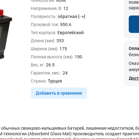
Технология:
AGM
появ
хара
Напряжение, В:
12
Полярность:
обратная [- +]
Пусковой ток:
950 А
Тип корпуса:
Европейский
Длина (мм):
353
Опла
Ширина (мм):
175
безн
Полная высота (мм):
190
Оказ
Вес, кг:
26.5
акку
Гарантия, мес.:
24
Дост
Страна:
Турция
Добавить в сравнение
 обычных свинцово-кальциевых батарей, лишенная недостатков, 
ехнологии (Absorbent Glass Mat) производитель создает практи