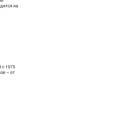
GM
одятся на
 с 1975
ов – от