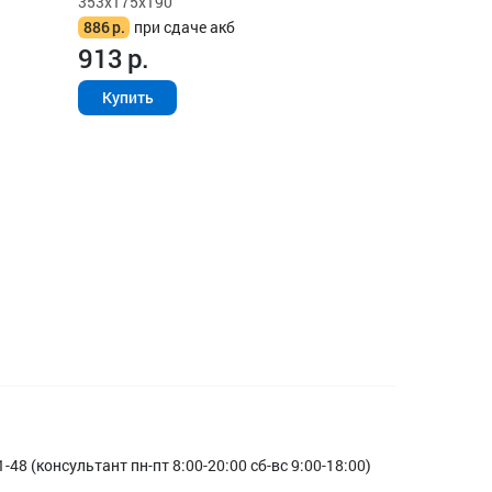
353x175x190
886
р.
при сдаче акб
913
р.
Купить
1-48 (консультант пн-пт 8:00-20:00 сб-вс 9:00-18:00)