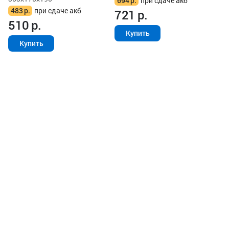
694
р.
при сдаче акб
483
р.
при сдаче акб
721
р.
510
р.
Купить
Купить