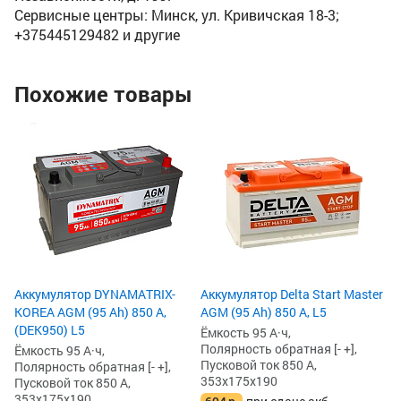
Сервисные центры: Минск, ул. Кривичская 18-3;
+375445129482 и другие
Похожие товары
Ак
85
Ём
По
Пу
35
6
6
Аккумулятор DYNAMATRIX-
Аккумулятор Delta Start Master
KOREA AGM (95 Ah) 850 А,
AGM (95 Ah) 850 А, L5
(DEK950) L5
Ёмкость 95 А·ч,
Полярность обратная [- +],
Ёмкость 95 А·ч,
Пусковой ток 850 А,
Полярность обратная [- +],
353x175x190
Пусковой ток 850 А,
353x175x190