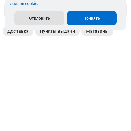
файлов cookie
.
info@akkamulik.by
Отклонить
Принять
Доставка
Пункты выдачи
Магазины
Оплата
Безналичный расчет
Прием б/у акб
Информация
Отзывы
Контакты
© 2026. ООО «Аккамулик». 220056, Беларусь, г. Минск,
пр. Независимости, д.199.
УНП 192748524. Зарегистрирован в торговом реестре
№ 369712 от 01.03.2017