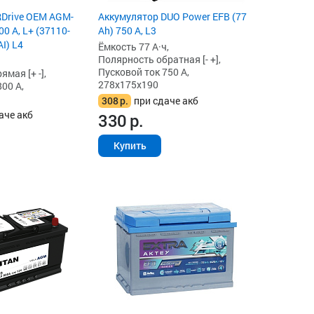
RDrive OEM AGM-
Аккумулятор DUO Power EFB (77
00 А, L+ (37110-
Ah) 750 А, L3
I) L4
Ёмкость 77 А·ч,
Полярность обратная [- +],
Пусковой ток 750 А,
мая [+ -],
278x175x190
00 А,
308
р.
при сдаче акб
аче акб
330
р.
Купить