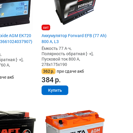
хит
Exide AGM EK720
Аккумулятор Forward EFB (77 Ah)
 (3661024037907)
800 А, L3
Ёмкость 77 А·ч,
Полярность обратная [- +],
,
Пусковой ток 800 А,
атная [- +],
278x175x190
60 А,
362
р.
при сдаче акб
аче акб
384
р.
Купить