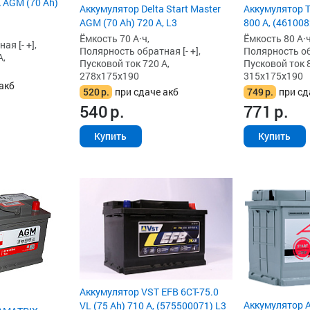
 AGM (70 Ah)
Аккумулятор Delta Start Master
Аккумулятор T
AGM (70 Ah) 720 А, L3
800 А, (46100
Ёмкость 70 А·ч,
Ёмкость 80 А·ч
я [- +],
Полярность обратная [- +],
Полярность обр
А,
Пусковой ток 720 А,
Пусковой ток 8
278x175x190
315x175x190
акб
520
р.
при сдаче акб
749
р.
при сд
540
р.
771
р.
Купить
Купить
Аккумулятор VST EFB 6СТ-75.0
Аккумулятор A
VL (75 Ah) 710 А, (575500071) L3