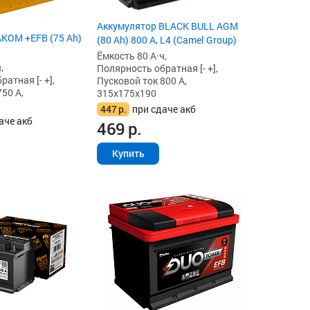
Аккумулятор BLACK BULL AGM
KOM +EFB (75 Ah)
(80 Ah) 800 А, L4 (Camel Group)
Ёмкость 80 А·ч,
,
Полярность обратная [- +],
атная [- +],
Пусковой ток 800 А,
50 А,
315x175x190
447
р.
при сдаче акб
аче акб
469
р.
Купить