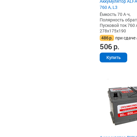
Аккумулятор ALFA
760 А, L3
Ёмкость 70 А·ч,
Полярность обратна
Пусковой ток 760 
278x175x190
486
р.
при сдаче 
506
р.
Купить