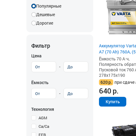
Популярные
Дешевые
Дорогие
Фильтр
Аккумулятор Vart
A7 (70 Ah) 760A, (
Цена
Ёмкость 70 А·ч,
Полярность обратна
-
Пусковой ток 760 
278x175x190
620
р.
при сдаче 
Ёмкость
640
р.
-
Купить
Технология
AGM
Ca/Ca
EFB