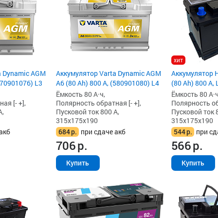
хит
a Dynamic AGM
Аккумулятор Varta Dynamic AGM
Аккумулятор 
570901076) L3
A6 (80 Ah) 800 А, (580901080) L4
(80 Ah) 800 А, 
Ёмкость 80 А·ч,
Ёмкость 80 А·ч
я [- +],
Полярность обратная [- +],
Полярность обр
А,
Пусковой ток 800 А,
Пусковой ток 8
315x175x190
315x175x190
акб
684
р.
при сдаче акб
544
р.
при сд
706
р.
566
р.
Купить
Купить