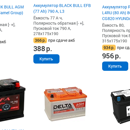
Аккумулятор BLACK BULL EFB
CK BULL AGM
Аккумулятор 
(77 Ah) 790 А, L3
(Camel Group)
L4RU (80 Ah) 8
Ёмкость 77 А·ч,
CG820 HYUNDA
Полярность обратная [- +],
я [- +],
Ёмкость 80,
Пусковой ток 790 А,
А,
Полярность пря
278x175x190
Пусковой ток 8
366
р.
при сдаче акб
315x175x190
акб
388
р.
934
р.
при сд
956
р.
Купить
Купить