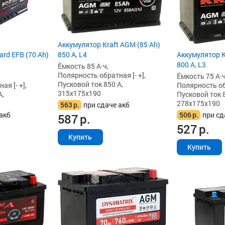
Аккумулятор Kraft AGM (85 Ah)
Аккумулятор K
rd EFB (70 Ah)
850 А, L4
800 А, L3
Ёмкость 85 А·ч,
Полярность обратная [- +],
Ёмкость 75 А·ч
Пусковой ток 850 А,
Полярность обр
я [- +],
315x175x190
Пусковой ток 8
А,
278x175x190
563
р.
при сдаче акб
506
р.
при сд
акб
587
р.
527
р.
Купить
Купить