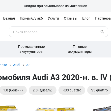
Скидка при самовывозе из магазинов
Безнал
Прием б/у акб
Услуги
Отзывы
Блог
Партнёр
Промышленные
Тяговые
аккумуляторы
аккумуляторы
авто
Audi
A3
обиля Audi A3 2020-н. в. IV 
1.8 (бензин)
2.0 (дизель)
RS3 quattro
S3 quattro