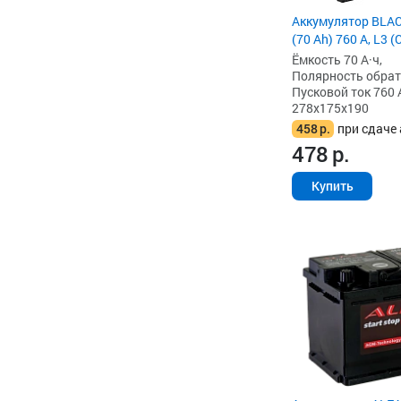
Аккумулятор BLA
(70 Ah) 760 А, L3 
Ёмкость 70 А·ч,
Полярность обратна
Пусковой ток 760 
278x175x190
458
р.
при сдаче 
478
р.
Купить