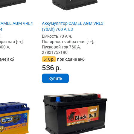
CAMEL AGM VRL4
Аккумулятор CAMEL AGM VRL3
L4
(70Ah) 760 А, L3
,
Ёмкость 70 А·ч,
атная [- +],
Полярность обратная [- +],
00 А,
Пусковой ток 760 А,
278x175x190
аче акб
516
р.
при сдаче акб
536
р.
Купить