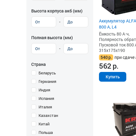
Высота корпуса акб (мм)
Аккумулятор ALFA
-
800 А, L4
Ёмкость 80 А·ч,
Полная высота (мм)
Полярность обратна
Пусковой ток 800 
-
315x175x190
540
р.
при сдаче 
562
р.
Страна
Беларусь
Купить
Германия
Индия
Испания
Италия
Казахстан
Китай
Польша