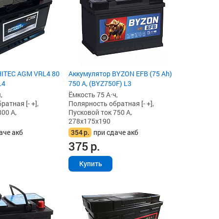
HITEC AGM VRL4 80
Аккумулятор BYZON EFB (75 Ah)
L4
750 А, (BYZ750F) L3
,
Ёмкость 75 А·ч,
атная [- +],
Полярность обратная [- +],
00 А,
Пусковой ток 750 А,
278x175x190
аче акб
354
р.
при сдаче акб
375
р.
Купить