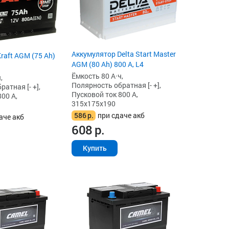
Аккумулятор Delta Start Master
raft AGM (75 Ah)
AGM (80 Ah) 800 А, L4
Ёмкость 80 А·ч,
,
Полярность обратная [- +],
атная [- +],
Пусковой ток 800 А,
00 А,
315x175x190
586
р.
при сдаче акб
аче акб
608
р.
Купить