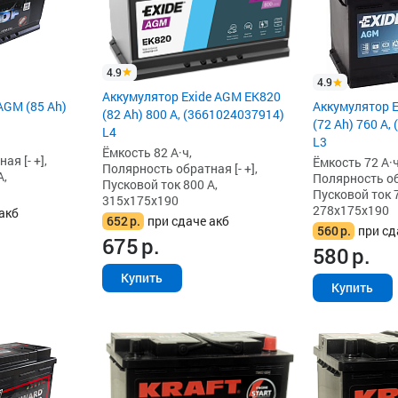
4.9
4.9
Аккумулятор Exide AGM EK820
AGM (85 Ah)
Аккумулятор 
(82 Ah) 800 А, (3661024037914)
(72 Ah) 760 А,
L4
L3
Ёмкость 82 А·ч,
я [- +],
Ёмкость 72 А·ч
Полярность обратная [- +],
А,
Полярность обр
Пусковой ток 800 А,
Пусковой ток 7
315x175x190
278x175x190
акб
652
р.
при сдаче акб
560
р.
при сд
675
р.
580
р.
Купить
Купить