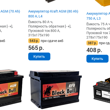
 AGM (70 Ah)
Аккумулятор Kraft AGM (80 Ah)
Аккумулятор A
800 А, L4
750 А, L3
Ёмкость 80 А·ч,
Ёмкость 75 А·ч
я [- +],
Полярность обратная [- +],
Полярность обр
А,
Пусковой ток 800 А,
Пусковой ток 7
315x175x190
278x175x190
акб
543
р.
при сдаче акб
387
р.
при сд
565
р.
408
р.
Купить
Купить