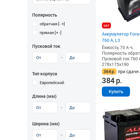
Полярность
обратная [- +]
хит
прямая [+ -]
Аккумулятор Forwa
760 А, L3
Пусковой ток
Ёмкость 70 А·ч,
Полярность обратна
-
Пусковой ток 760 
278x175x190
364
р.
при сдаче 
Тип корпуса
384
р.
Европейский
Купить
Длина (мм)
-
Ширина (мм)
-