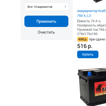
Все
14
вариантов
Аккумулятор Kraft
760 А, L3
Ёмкость 70 А·ч,
Применить
Полярность обратна
Пусковой ток 760 
Очистить
278x175x190
496
р.
при сдаче 
516
р.
Купить