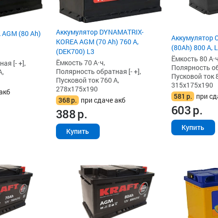
Аккумулятор DYNAMATRIX-
 AGM (80 Ah)
Аккумулятор 
KOREA AGM (70 Ah) 760 А,
(80Ah) 800 А, 
(DEK700) L3
Ёмкость 80 А·ч
Ёмкость 70 А·ч,
я [- +],
Полярность обр
Полярность обратная [- +],
А,
Пусковой ток 8
Пусковой ток 760 А,
315x175x190
278x175x190
акб
581
р.
при сд
368
р.
при сдаче акб
603
р.
388
р.
Купить
Купить