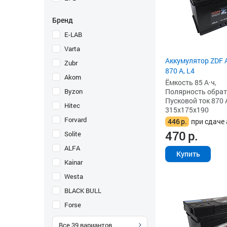
Бренд
E-LAB
Varta
Аккумулятор ZDF 
Zubr
870 А, L4
Akom
Ёмкость 85 А·ч,
Byzon
Полярность обратна
Пусковой ток 870 
Hitec
315x175x190
Forvard
446
р.
при сдаче 
470
р.
Solite
ALFA
Купить
Kainar
Westa
BLACK BULL
Forse
Все
39
вариантов