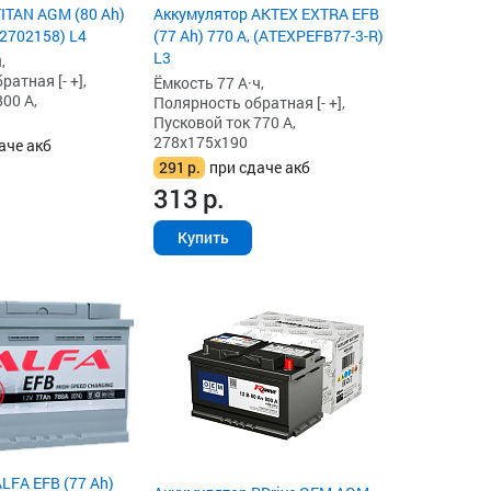
ITAN AGM (80 Ah)
Аккумулятор AKTEX EXTRA EFB
82702158) L4
(77 Ah) 770 А, (ATEXPEFB77-3-R)
L3
,
атная [- +],
Ёмкость 77 А·ч,
00 А,
Полярность обратная [- +],
Пусковой ток 770 А,
278x175x190
аче акб
291
р.
при сдаче акб
313
р.
Купить
LFA EFB (77 Ah)