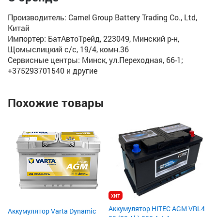
Производитель: Camel Group Battery Trading Co., Ltd,
Китай
Импортер: БатАвтоТрейд, 223049, Минский р-н,
Щомыслицкий с/с, 19/4, комн.36
Сервисные центры: Минск, ул.Переходная, 66-1;
+375293701540 и другие
Похожие товары
Ак
AG
Ём
По
Пу
31
5
6
хит
Аккумулятор HITEC AGM VRL4
Аккумулятор Varta Dynamic