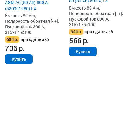
80 (80 Ah) 800 А, L4
AGM A6 (80 Ah) 800 А,
Ёмкость 80 А·ч,
(580901080) L4
Полярность обратная [- +],
Ёмкость 80 А·ч,
Пусковой ток 800 А,
Полярность обратная [- +],
315x175x190
Пусковой ток 800 А,
544
р.
при сдаче акб
315x175x190
566
р.
684
р.
при сдаче акб
706
р.
Купить
Купить