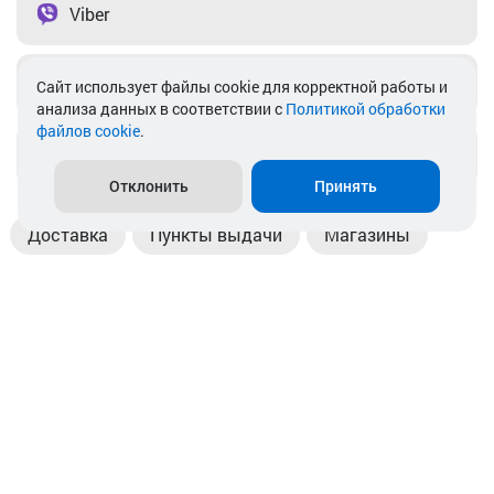
Viber
Telegram
Cайт использует файлы cookie для корректной работы и
анализа данных в соответствии с
Политикой обработки
файлов cookie
.
info@akkamulik.by
Отклонить
Принять
Доставка
Пункты выдачи
Магазины
Оплата
Безналичный расчет
Прием б/у акб
Информация
Отзывы
Контакты
© 2026. ООО «Аккамулик». 220056, Беларусь, г. Минск,
пр. Независимости, д.199.
УНП 192748524. Зарегистрирован в торговом реестре