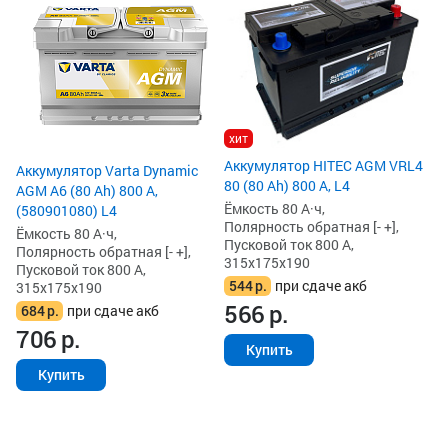
AG
Ём
По
Пу
31
5
6
хит
Аккумулятор HITEC AGM VRL4
Аккумулятор Varta Dynamic
80 (80 Ah) 800 А, L4
AGM A6 (80 Ah) 800 А,
Ёмкость 80 А·ч,
(580901080) L4
Полярность обратная [- +],
Ёмкость 80 А·ч,
Пусковой ток 800 А,
Полярность обратная [- +],
315x175x190
Пусковой ток 800 А,
544
р.
при сдаче акб
315x175x190
566
р.
684
р.
при сдаче акб
706
р.
Купить
Купить