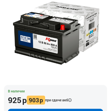
В наличии
925
р
903
р
при сдаче акб