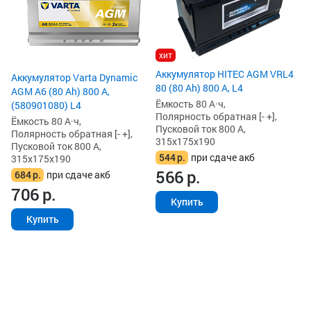
Пу
31
5
6
хит
Аккумулятор HITEC AGM VRL4
Аккумулятор Varta Dynamic
80 (80 Ah) 800 А, L4
AGM A6 (80 Ah) 800 А,
Ёмкость 80 А·ч,
(580901080) L4
Полярность обратная [- +],
Ёмкость 80 А·ч,
Пусковой ток 800 А,
Полярность обратная [- +],
315x175x190
Пусковой ток 800 А,
544
р.
при сдаче акб
315x175x190
566
р.
684
р.
при сдаче акб
706
р.
Купить
Купить