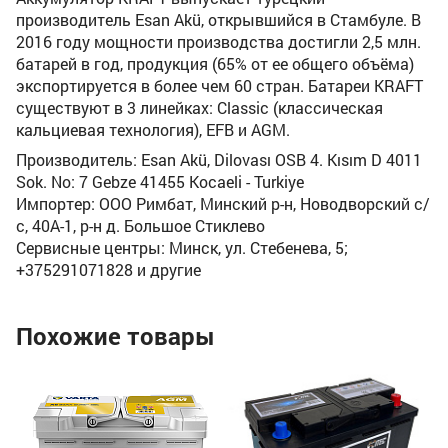
производитель Esan Akü, открывшийся в Стамбуле. В
2016 году мощности производства достигли 2,5 млн.
батарей в год, продукция (65% от ее общего объёма)
экспортируется в более чем 60 стран. Батареи KRAFT
существуют в 3 линейках: Classic (классическая
кальциевая технология), EFB и AGM.
Производитель: Esan Akü, Dilovası OSB 4. Kısım D 4011
Sok. No: 7 Gebze 41455 Kocaeli - Turkiye
Импортер: ООО Римбат, Минский р-н, Новодворский с/
с, 40А-1, р-н д. Большое Стиклево
Сервисные центры: Минск, ул. Стебенева, 5;
+375291071828 и другие
Похожие товары
Ак
AG
Ём
По