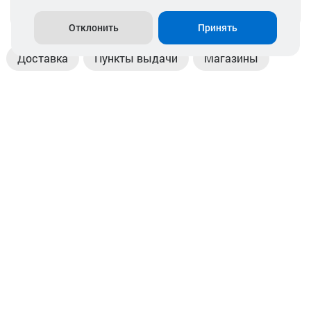
info@akkamulik.by
Отклонить
Принять
Доставка
Пункты выдачи
Магазины
Оплата
Безналичный расчет
Прием б/у акб
Информация
Отзывы
Контакты
© 2026. ООО «Аккамулик». 220056, Беларусь, г. Минск,
пр. Независимости, д.199.
УНП 192748524. Зарегистрирован в торговом реестре
№ 369712 от 01.03.2017