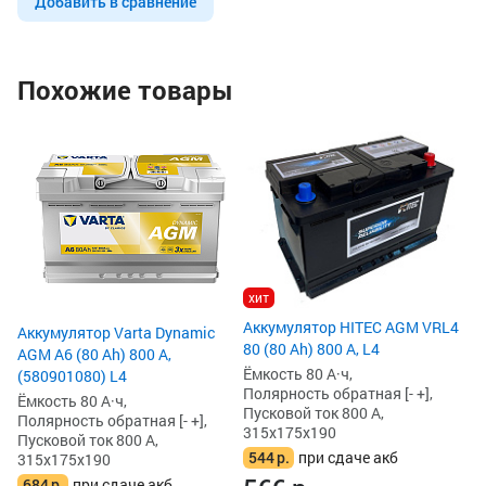
Добавить в сравнение
Похожие товары
Ак
AG
Ём
По
Пу
31
5
6
хит
Аккумулятор HITEC AGM VRL4
Аккумулятор Varta Dynamic
80 (80 Ah) 800 А, L4
AGM A6 (80 Ah) 800 А,
Ёмкость 80 А·ч,
(580901080) L4
Полярность обратная [- +],
Ёмкость 80 А·ч,
Пусковой ток 800 А,
Полярность обратная [- +],
315x175x190
Пусковой ток 800 А,
544
р.
при сдаче акб
315x175x190
684
р.
при сдаче акб