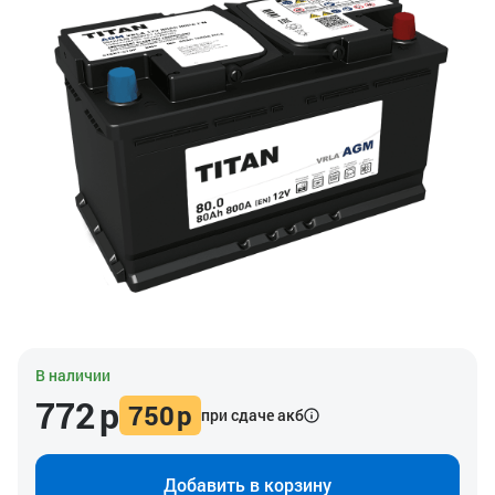
В наличии
772
р
750
р
при сдаче акб
Добавить в корзину