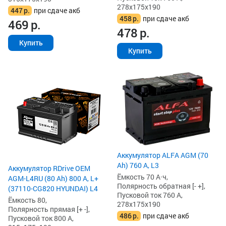
278x175x190
447
р.
при сдаче акб
458
р.
при сдаче акб
469
р.
478
р.
Купить
Купить
Аккумулятор ALFA AGM (70
Ah) 760 А, L3
Аккумулятор RDrive OEM
Ёмкость 70 А·ч,
AGM-L4RU (80 Ah) 800 А, L+
Полярность обратная [- +],
(37110-CG820 HYUNDAI) L4
Пусковой ток 760 А,
Ёмкость 80,
278x175x190
Полярность прямая [+ -],
486
р.
при сдаче акб
Пусковой ток 800 А,