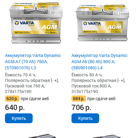
Аккумулятор Varta Dynamic
Аккумулятор Varta Dynamic
AGM A7 (70 Ah) 760A,
AGM A6 (80 Ah) 800 А,
(570901076) L3
(580901080) L4
Ёмкость 70 А·ч,
Ёмкость 80 А·ч,
Полярность обратная [- +],
Полярность обратная [- +],
Пусковой ток 760 А,
Пусковой ток 800 А,
278x175x190
315x175x190
620
р.
при сдаче акб
684
р.
при сдаче акб
640
р.
706
р.
Купить
Купить