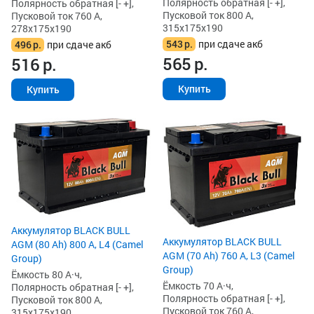
Полярность обратная [- +],
Полярность обратная [- +],
Пусковой ток 800 А,
Пусковой ток 760 А,
315x175x190
278x175x190
543
р.
при сдаче акб
496
р.
при сдаче акб
565
р.
516
р.
Купить
Купить
Аккумулятор BLACK BULL
Аккумулятор BLACK BULL
AGM (80 Ah) 800 А, L4 (Camel
AGM (70 Ah) 760 А, L3 (Camel
Group)
Group)
Ёмкость 80 А·ч,
Ёмкость 70 А·ч,
Полярность обратная [- +],
Полярность обратная [- +],
Пусковой ток 800 А,
Пусковой ток 760 А,
315x175x190