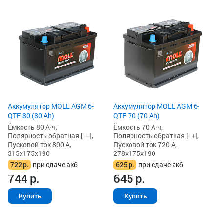
Аккумулятор MOLL AGM 6-
Аккумулятор MOLL AGM 6-
QTF-80 (80 Ah)
QTF-70 (70 Ah)
Ёмкость 80 А·ч,
Ёмкость 70 А·ч,
Полярность обратная [- +],
Полярность обратная [- +],
Пусковой ток 800 А,
Пусковой ток 720 А,
315x175x190
278x175x190
722
р.
при сдаче акб
625
р.
при сдаче акб
744
р.
645
р.
Купить
Купить