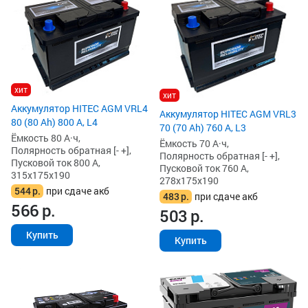
хит
хит
Аккумулятор HITEC AGM VRL4
Аккумулятор HITEC AGM VRL3
80 (80 Ah) 800 А, L4
70 (70 Ah) 760 А, L3
Ёмкость 80 А·ч,
Ёмкость 70 А·ч,
Полярность обратная [- +],
Полярность обратная [- +],
Пусковой ток 800 А,
Пусковой ток 760 А,
315x175x190
278x175x190
544
р.
при сдаче акб
483
р.
при сдаче акб
566
р.
503
р.
Купить
Купить