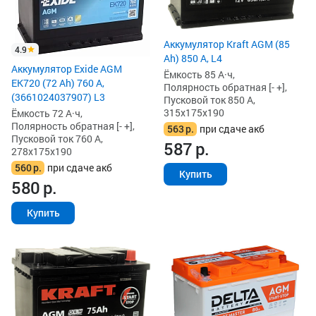
Аккумулятор Kraft AGM (85
4.9
Ah) 850 А, L4
Аккумулятор Exide AGM
Ёмкость 85 А·ч,
EK720 (72 Ah) 760 А,
Полярность обратная [- +],
(3661024037907) L3
Пусковой ток 850 А,
315x175x190
Ёмкость 72 А·ч,
Полярность обратная [- +],
563
р.
при сдаче акб
Пусковой ток 760 А,
587
р.
278x175x190
560
р.
при сдаче акб
Купить
580
р.
Купить