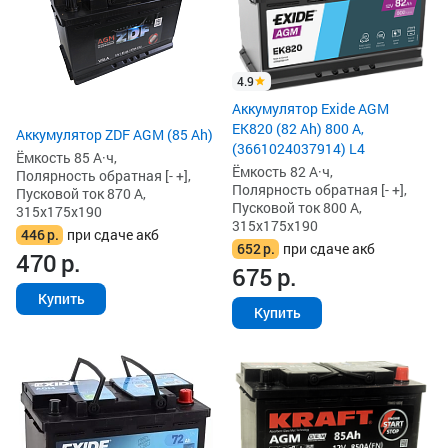
4.9
Аккумулятор Exide AGM
EK820 (82 Ah) 800 А,
Аккумулятор ZDF AGM (85 Ah)
(3661024037914) L4
Ёмкость 85 А·ч,
Ёмкость 82 А·ч,
Полярность обратная [- +],
Полярность обратная [- +],
Пусковой ток 870 А,
Пусковой ток 800 А,
315x175x190
315x175x190
446
р.
при сдаче акб
652
р.
при сдаче акб
470
р.
675
р.
Купить
Купить