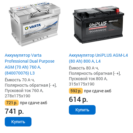
Аккумулятор Varta
Аккумулятор UniPLUS AGM-L4
Professional Dual Purpose
(80 Ah) 800 А, L4
AGM (70 Ah) 760 А,
Ёмкость 80 А·ч,
(840070076) L3
Полярность обратная [- +],
Пусковой ток 800 А,
Ёмкость 70 А·ч,
315x175x190
Полярность обратная [- +],
Пусковой ток 760 А,
592
р.
при сдаче акб
278x175x190
614
р.
721
р.
при сдаче акб
741
р.
Купить
Купить