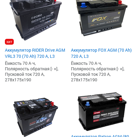
хит
Аккумулятор RIDER Drive AGM
Аккумулятор FOX AGM (70 Ah)
VRL3 70 (70 Ah) 720 А, L3
720 А, L3
Ёмкость 70 А·ч,
Ёмкость 70 А·ч,
Полярность обратная [- +],
Полярность обратная [- +],
Пусковой ток 720 А,
Пусковой ток 720 А,
278x175x190
278x175x190
Аккумулятор Patron AGM (80