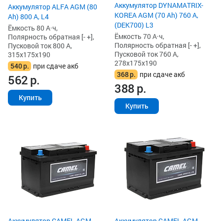
Аккумулятор DYNAMATRIX-
Аккумулятор ALFA AGM (80
KOREA AGM (70 Ah) 760 А,
Ah) 800 А, L4
(DEK700) L3
Ёмкость 80 А·ч,
Ёмкость 70 А·ч,
Полярность обратная [- +],
Полярность обратная [- +],
Пусковой ток 800 А,
Пусковой ток 760 А,
315x175x190
278x175x190
540
р.
при сдаче акб
368
р.
при сдаче акб
562
р.
388
р.
Купить
Купить
Аккумулятор CAMEL AGM
Аккумулятор CAMEL AGM