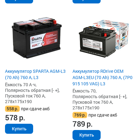
Аккумулятор SPARTA AGM-L3
Аккумулятор RDrive OEM
(70 Ah) 760 А, L3
AGM-L3EU (70 Ah) 760 А, (7P0
915 105 VAG) L3
Ёмкость 70 А·ч,
Полярность обратная [- +],
Ёмкость 70,
Пусковой ток 760 А,
Полярность обратная [- +],
278x175x190
Пусковой ток 760 А,
278x175x190
558
р.
при сдаче акб
769
р.
при сдаче акб
578
р.
789
р.
Купить
Купить