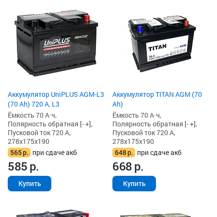
Аккумулятор UniPLUS AGM-L3
Аккумулятор TITAN AGM (70
(70 Ah) 720 А, L3
Ah)
Ёмкость 70 А·ч,
Ёмкость 70 А·ч,
Полярность обратная [- +],
Полярность обратная [- +],
Пусковой ток 720 А,
Пусковой ток 720 А,
278x175x190
278x175x190
565
р.
при сдаче акб
648
р.
при сдаче акб
585
р.
668
р.
Купить
Купить