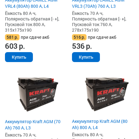
VRL4 (80Ah) 800 А, L4
VRL3 (70Ah) 760 А, L3
Ёмкость 80 А·ч,
Ёмкость 70 А·ч,
Полярность обратная [- +],
Полярность обратная [- +],
Пусковой ток 800 А,
Пусковой ток 760 А,
315x175x190
278x175x190
581
р.
при сдаче акб
516
р.
при сдаче акб
603
р.
536
р.
Купить
Купить
Аккумулятор Kraft AGM (80
Аккумулятор Kraft AGM (70
Ah) 800 А, L4
Ah) 760 А, L3
Ёмкость 80 А·ч,
Ёмкость 70 А·ч,