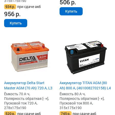
506
р.
315x175x190
934
р.
при сдаче акб
Купить
956
р.
Купить
Аккумулятор Delta Start
Аккумулятор TITAN AGM (80
Master AGM (70 Ah) 720 А, L3
Ah) 800 А, (4610082702158) L4
Ёмкость 70 А·ч,
Ёмкость 80 А·ч,
Полярность обратная [- +],
Полярность обратная [- +],
Пусковой ток 720 А,
Пусковой ток 800 А,
278x175x190
315x175x190
520
р.
при сдаче акб
745
р.
при сдаче акб