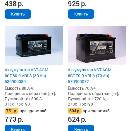
438
р.
925
р.
Купить
Купить
Аккумулятор VST AGM
Аккумулятор VST AGM
6СТ-80.0 VRLA (80 Ah)
6СТ-70.0 VRLA (70 Ah)
580900080
570900072
Ёмкость 80 А·ч,
Ёмкость 70 А·ч,
Полярность обратная [- +],
Полярность обратная [- +],
Пусковой ток 800 А,
Пусковой ток 720 А,
315x175x190
278x175x190
751
р.
при сдаче акб
604
р.
при сдаче акб
773
р.
624
р.
Купить
Купить