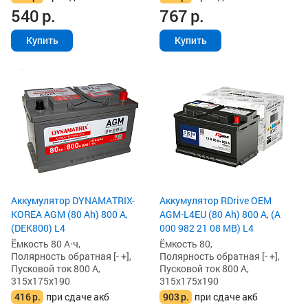
540
р.
767
р.
Купить
Купить
Аккумулятор DYNAMATRIX-
Аккумулятор RDrive OEM
KOREA AGM (80 Ah) 800 А,
AGM-L4EU (80 Ah) 800 А, (A
(DEK800) L4
000 982 21 08 MB) L4
Ёмкость 80 А·ч,
Ёмкость 80,
Полярность обратная [- +],
Полярность обратная [- +],
Пусковой ток 800 А,
Пусковой ток 800 А,
315x175x190
315x175x190
416
р.
при сдаче акб
903
р.
при сдаче акб