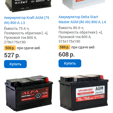
Аккумулятор Delta Start
Аккумулятор Kraft AGM (75
Master AGM (80 Ah) 800 А, L4
Ah) 800 А, L3
Ёмкость 80 А·ч,
Ёмкость 75 А·ч,
Полярность обратная [- +],
Полярность обратная [- +],
Пусковой ток 800 А,
Пусковой ток 800 А,
315x175x190
278x175x190
586
р.
при сдаче акб
506
р.
при сдаче акб
608
р.
527
р.
Купить
Купить