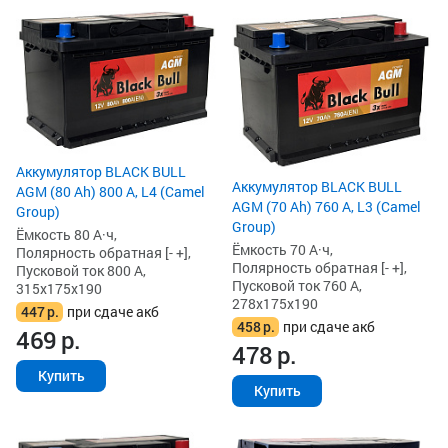
Аккумулятор BLACK BULL
Аккумулятор BLACK BULL
AGM (80 Ah) 800 А, L4 (Camel
AGM (70 Ah) 760 А, L3 (Camel
Group)
Group)
Ёмкость 80 А·ч,
Ёмкость 70 А·ч,
Полярность обратная [- +],
Полярность обратная [- +],
Пусковой ток 800 А,
Пусковой ток 760 А,
315x175x190
278x175x190
447
р.
при сдаче акб
458
р.
при сдаче акб
469
р.
478
р.
Купить
Купить