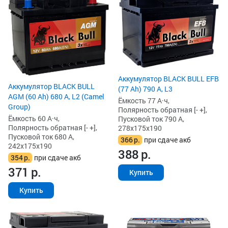
Аккумулятор BLACK BULL EFB
Аккумулятор BLACK BULL
(77 Ah) 790 А, L3
AGM (60 Ah) 680 А, L2 (Camel
Ёмкость 77 А·ч,
Group)
Полярность обратная [- +],
Ёмкость 60 А·ч,
Пусковой ток 790 А,
Полярность обратная [- +],
278x175x190
Пусковой ток 680 А,
366
р.
при сдаче акб
242x175x190
388
р.
354
р.
при сдаче акб
371
р.
Купить
Купить