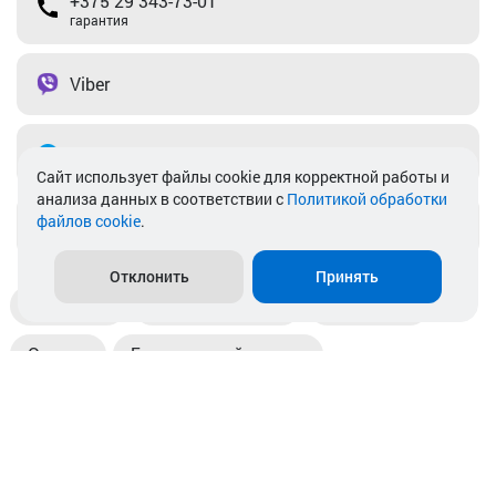
+375 29 343-73-01
гарантия
Viber
Telegram
Cайт использует файлы cookie для корректной работы и
анализа данных в соответствии с
Политикой обработки
файлов cookie
.
info@akkamulik.by
Отклонить
Принять
Доставка
Пункты выдачи
Магазины
Оплата
Безналичный расчет
Прием б/у акб
Информация
Отзывы
Контакты