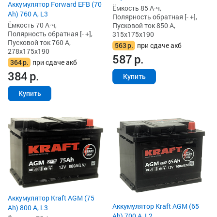
Аккумулятор Forward EFB (70
Ёмкость 85 А·ч,
Ah) 760 А, L3
Полярность обратная [- +],
Ёмкость 70 А·ч,
Пусковой ток 850 А,
Полярность обратная [- +],
315x175x190
Пусковой ток 760 А,
563
р.
при сдаче акб
278x175x190
587
р.
364
р.
при сдаче акб
384
р.
Купить
Купить
Аккумулятор Kraft AGM (75
Аккумулятор Kraft AGM (65
Ah) 800 А, L3
Ah) 700 А, L2