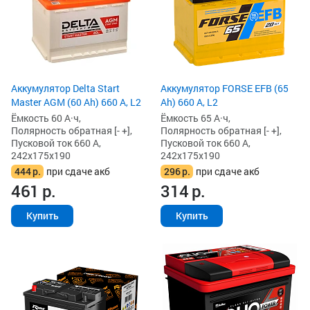
Аккумулятор Delta Start
Аккумулятор FORSE EFB (65
Master AGM (60 Ah) 660 А, L2
Ah) 660 А, L2
Ёмкость 60 А·ч,
Ёмкость 65 А·ч,
Полярность обратная [- +],
Полярность обратная [- +],
Пусковой ток 660 А,
Пусковой ток 660 А,
242x175x190
242x175x190
444
р.
при сдаче акб
296
р.
при сдаче акб
461
р.
314
р.
Купить
Купить