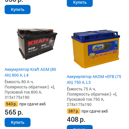
Купить
Купить
Аккумулятор Kraft AGM (80
Ah) 800 А, L4
Аккумулятор AKOM +EFB (75
Ёмкость 80 А·ч,
Ah) 750 А, L3
Полярность обратная [- +],
Ёмкость 75 А·ч,
Пусковой ток 800 А,
Полярность обратная [- +],
315x175x190
Пусковой ток 750 А,
543
р.
при сдаче акб
278x175x190
565
р.
387
р.
при сдаче акб
408
р.
Купить