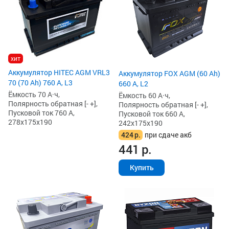
хит
Аккумулятор HITEC AGM VRL3
Аккумулятор FOX AGM (60 Ah)
70 (70 Ah) 760 А, L3
660 А, L2
Ёмкость 70 А·ч,
Ёмкость 60 А·ч,
Полярность обратная [- +],
Полярность обратная [- +],
Пусковой ток 760 А,
Пусковой ток 660 А,
278x175x190
242x175x190
424
р.
при сдаче акб
441
р.
Купить