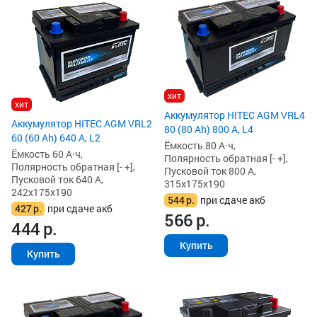
хит
хит
Аккумулятор HITEC AGM VRL4
Аккумулятор HITEC AGM VRL2
80 (80 Ah) 800 А, L4
60 (60 Ah) 640 А, L2
Ёмкость 80 А·ч,
Ёмкость 60 А·ч,
Полярность обратная [- +],
Полярность обратная [- +],
Пусковой ток 800 А,
Пусковой ток 640 А,
315x175x190
242x175x190
544
р.
при сдаче акб
427
р.
при сдаче акб
566
р.
444
р.
Купить
Купить