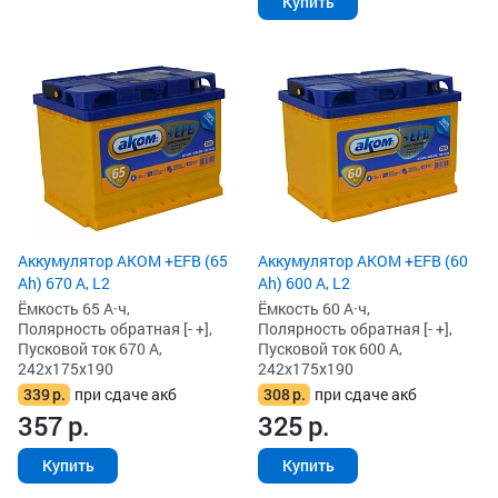
Купить
Аккумулятор AKOM +EFB (65
Аккумулятор AKOM +EFB (60
Ah) 670 А, L2
Ah) 600 А, L2
Ёмкость 65 А·ч,
Ёмкость 60 А·ч,
Полярность обратная [- +],
Полярность обратная [- +],
Пусковой ток 670 А,
Пусковой ток 600 А,
242x175x190
242x175x190
339
р.
при сдаче акб
308
р.
при сдаче акб
357
р.
325
р.
Купить
Купить