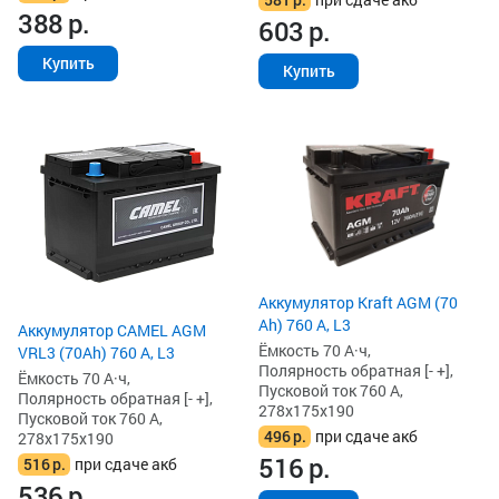
388
р.
603
р.
Купить
Купить
Аккумулятор Kraft AGM (70
Ah) 760 А, L3
Аккумулятор CAMEL AGM
Ёмкость 70 А·ч,
VRL3 (70Ah) 760 А, L3
Полярность обратная [- +],
Ёмкость 70 А·ч,
Пусковой ток 760 А,
Полярность обратная [- +],
278x175x190
Пусковой ток 760 А,
496
р.
при сдаче акб
278x175x190
516
р.
516
р.
при сдаче акб
536
р.