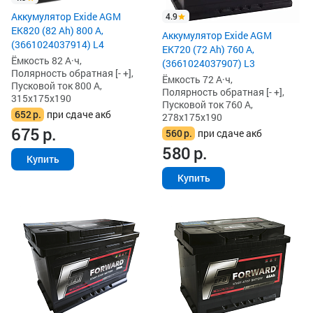
Аккумулятор Exide AGM
4.9
EK820 (82 Ah) 800 А,
Аккумулятор Exide AGM
(3661024037914) L4
EK720 (72 Ah) 760 А,
Ёмкость 82 А·ч,
(3661024037907) L3
Полярность обратная [- +],
Ёмкость 72 А·ч,
Пусковой ток 800 А,
Полярность обратная [- +],
315x175x190
Пусковой ток 760 А,
652
р.
при сдаче акб
278x175x190
675
р.
560
р.
при сдаче акб
580
р.
Купить
Купить