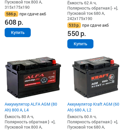
Пусковой ток 800 А,
Ёмкость 62 А·ч,
315x175x190
Полярность обратная [- +],
Пусковой ток 680 А,
586
р.
при сдаче акб
242x175x190
608
р.
533
р.
при сдаче акб
550
р.
Купить
Купить
Аккумулятор ALFA AGM (80
Аккумулятор Kraft AGM (60
Ah) 800 А, L4
Ah) 680 А, L2
Ёмкость 80 А·ч,
Ёмкость 60 А·ч,
Полярность обратная [- +],
Полярность обратная [- +],
Пусковой ток 800 А,
Пусковой ток 680 А,