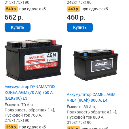
315x175x190
242x175x190
540
р.
при сдаче акб
443
р.
при сдаче акб
562
р.
460
р.
Купить
Купить
Аккумулятор DYNAMATRIX-
KOREA AGM (70 Ah) 760 А,
Аккумулятор CAMEL AGM
(DEK700) L3
VRL4 (80Ah) 800 А, L4
Ёмкость 70 А·ч,
Ёмкость 80 А·ч,
Полярность обратная [- +],
Полярность обратная [- +],
Пусковой ток 760 А,
Пусковой ток 800 А,
278x175x190
315x175x190
368
р.
при сдаче акб
581
р.
при сдаче акб