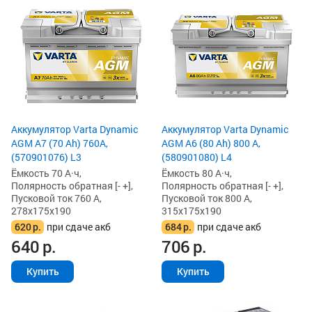
Аккумулятор Varta Dynamic
Аккумулятор Varta Dynamic
AGM A7 (70 Ah) 760A,
AGM A6 (80 Ah) 800 А,
(570901076) L3
(580901080) L4
Ёмкость 70 А·ч,
Ёмкость 80 А·ч,
Полярность обратная [- +],
Полярность обратная [- +],
Пусковой ток 760 А,
Пусковой ток 800 А,
278x175x190
315x175x190
620
р.
при сдаче акб
684
р.
при сдаче акб
640
р.
706
р.
Купить
Купить