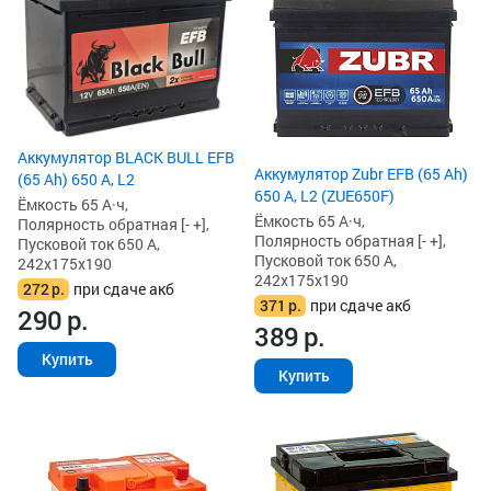
Аккумулятор BLACK BULL EFB
Аккумулятор Zubr EFB (65 Ah)
(65 Ah) 650 А, L2
650 А, L2 (ZUE650F)
Ёмкость 65 А·ч,
Ёмкость 65 А·ч,
Полярность обратная [- +],
Полярность обратная [- +],
Пусковой ток 650 А,
Пусковой ток 650 А,
242x175x190
242x175x190
272
р.
при сдаче акб
371
р.
при сдаче акб
290
р.
389
р.
Купить
Купить