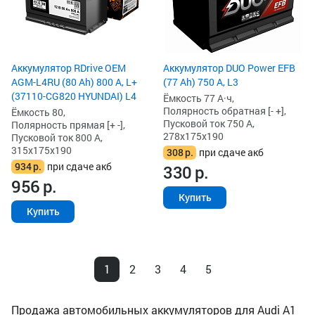
Аккумулятор RDrive OEM
Аккумулятор DUO Power EFB
AGM-L4RU (80 Ah) 800 А, L+
(77 Ah) 750 А, L3
(37110-CG820 HYUNDAI) L4
Ёмкость 77 А·ч,
Полярность обратная [- +],
Ёмкость 80,
Пусковой ток 750 А,
Полярность прямая [+ -],
278x175x190
Пусковой ток 800 А,
315x175x190
308
р.
при сдаче акб
934
р.
при сдаче акб
330
р.
956
р.
Купить
Купить
1
2
3
4
5
Продажа автомобильных аккумуляторов для Audi A1