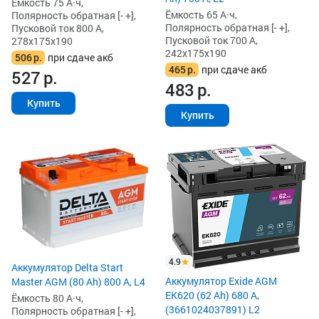
Ёмкость 75 А·ч,
Ёмкость 65 А·ч,
Полярность обратная [- +],
Полярность обратная [- +],
Пусковой ток 800 А,
Пусковой ток 700 А,
278x175x190
242x175x190
506
р.
при сдаче акб
465
р.
при сдаче акб
527
р.
483
р.
Купить
Купить
4.9
Аккумулятор Delta Start
Аккумулятор Exide AGM
Master AGM (80 Ah) 800 А, L4
EK620 (62 Ah) 680 А,
Ёмкость 80 А·ч,
(3661024037891) L2
Полярность обратная [- +],