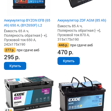
Аккумулятор BYZON EFB (65
Аккумулятор ZDF AGM (85 Ah)
Ah) 650 А, (BYZ650F) L2
Ёмкость 85 А·ч,
Полярность обратная [- +],
Ёмкость 65 А·ч,
Пусковой ток 870 А,
Полярность обратная [- +],
315x175x190
Пусковой ток 650 А,
242x175x190
446
р.
при сдаче акб
277
р.
при сдаче акб
470
р.
295
р.
Купить
Купить
4.9