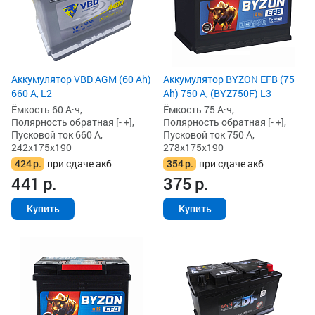
Аккумулятор VBD AGM (60 Ah)
Аккумулятор BYZON EFB (75
660 А, L2
Ah) 750 А, (BYZ750F) L3
Ёмкость 60 А·ч,
Ёмкость 75 А·ч,
Полярность обратная [- +],
Полярность обратная [- +],
Пусковой ток 660 А,
Пусковой ток 750 А,
242x175x190
278x175x190
424
р.
при сдаче акб
354
р.
при сдаче акб
441
р.
375
р.
Купить
Купить