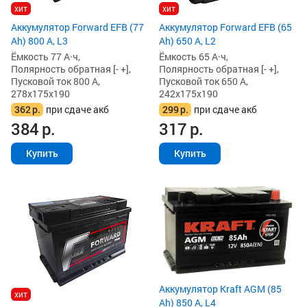
хит
хит
Аккумулятор Forward EFB (77
Аккумулятор Forward EFB (65
Ah) 800 А, L3
Ah) 650 А, L2
Ёмкость 77 А·ч,
Ёмкость 65 А·ч,
Полярность обратная [- +],
Полярность обратная [- +],
Пусковой ток 800 А,
Пусковой ток 650 А,
278x175x190
242x175x190
362
р.
при сдаче акб
299
р.
при сдаче акб
384
р.
317
р.
Купить
Купить
Аккумулятор Kraft AGM (85
хит
Ah) 850 А, L4