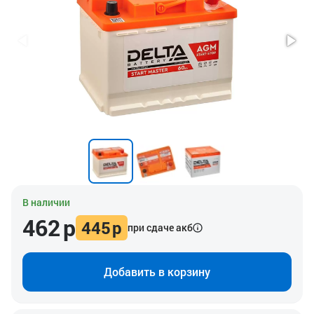
В наличии
462
р
445
р
при сдаче акб
Добавить в корзину