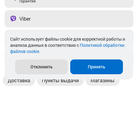
гарантия
Viber
Telegram
Cайт использует файлы cookie для корректной работы и
анализа данных в соответствии с
Политикой обработки
файлов cookie
.
info@akkamulik.by
Отклонить
Принять
Доставка
Пункты выдачи
Магазины
Оплата
Безналичный расчет
Прием б/у акб
Информация
Отзывы
Контакты
© 2026. ООО «Аккамулик». 220056, Беларусь, г. Минск,