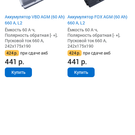
5
5
Аккумулятор VBD AGM (60 Ah)
Аккумулятор FOX AGM (60 Ah)
660 А, L2
660 А, L2
Ёмкость 60 А·ч,
Ёмкость 60 А·ч,
Полярность обратная [- +],
Полярность обратная [- +],
Пусковой ток 660 А,
Пусковой ток 660 А,
242x175x190
242x175x190
424
р.
при сдаче акб
424
р.
при сдаче акб
441
р.
441
р.
Купить
Купить