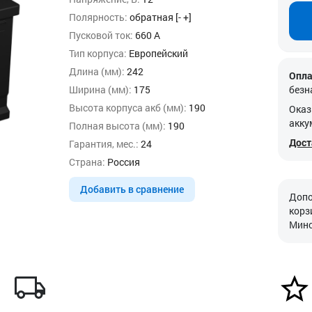
Полярность:
обратная [- +]
Пусковой ток:
660 А
Тип корпуса:
Европейский
Длина (мм):
242
Опла
Ширина (мм):
175
безн
Высота корпуса акб (мм):
190
Оказ
акку
Полная высота (мм):
190
Дост
Гарантия, мес.:
24
Страна:
Россия
Добавить в сравнение
Допо
корз
Минс