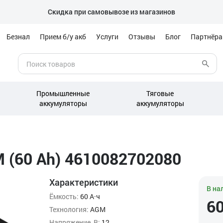
Скидка при самовывозе из магазинов
Безнал
Прием б/у акб
Услуги
Отзывы
Блог
Партнёр
Промышленные
Тяговые
аккумуляторы
аккумуляторы
 (60 Ah) 4610082702080
Характеристики
В на
Ёмкость:
60 А·ч
6
Технология:
AGM
Напряжение, В:
12