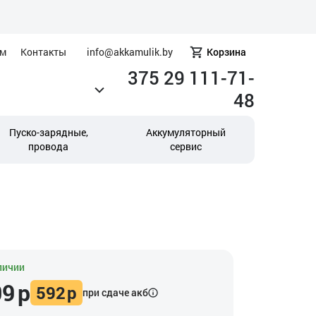
ам
Контакты
info@akkamulik.by
Корзина
375 29 111-71-
48
Пуско-зарядные,
Аккумуляторный
провода
сервис
личии
09
р
592
р
при сдаче акб