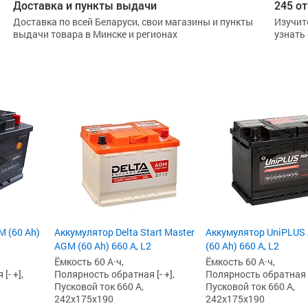
Доставка и пункты выдачи
245 от
Доставка по всей Беларуси, свои магазины и пункты
Изучит
выдачи товара в Минске и регионах
узнать
 (60 Ah)
Аккумулятор Delta Start Master
Аккумулятор UniPLUS
AGM (60 Ah) 660 А, L2
(60 Ah) 660 А, L2
Ёмкость 60 А·ч,
Ёмкость 60 А·ч,
[- +],
Полярность обратная [- +],
Полярность обратная [-
Пусковой ток 660 А,
Пусковой ток 660 А,
242x175x190
242x175x190