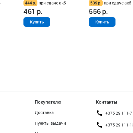
б
444
р.
при сдаче акб
539
р.
при сдаче акб
461
р.
556
р.
Купить
Купить
Покупателю
Контакты
Доставка
+375 29 111-7
Пункты выдачи
+375 29 111-1