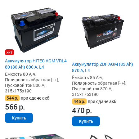
хит
Аккумулятор HITEC AGM VRL4
Аккумулятор ZDF AGM (85 Ah)
80 (80 Ah) 800 А, L4
870 А, L4
Ёмкость 80 А·ч,
Ёмкость 85 А·ч,
Полярность обратная [- +],
Полярность обратная [- +],
Пусковой ток 800 А,
Пусковой ток 870 А,
315x175x190
315x175x190
544
р.
при сдаче акб
446
р.
при сдаче акб
566
р.
470
р.
Купить
Купить