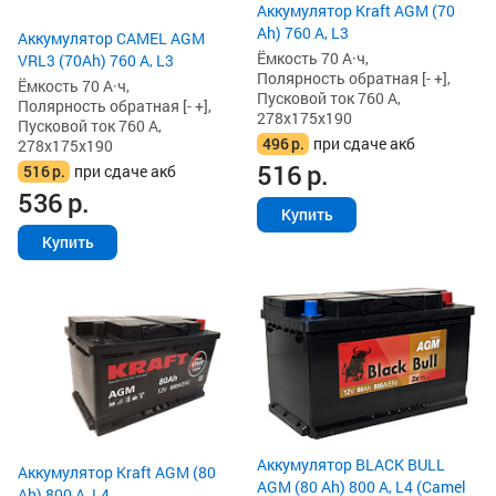
Аккумулятор Kraft AGM (70
Ah) 760 А, L3
Аккумулятор CAMEL AGM
Ёмкость 70 А·ч,
VRL3 (70Ah) 760 А, L3
Полярность обратная [- +],
Ёмкость 70 А·ч,
Пусковой ток 760 А,
Полярность обратная [- +],
278x175x190
Пусковой ток 760 А,
496
р.
при сдаче акб
278x175x190
516
р.
516
р.
при сдаче акб
536
р.
Купить
Купить
Аккумулятор BLACK BULL
Аккумулятор Kraft AGM (80
AGM (80 Ah) 800 А, L4 (Camel
Ah) 800 А, L4