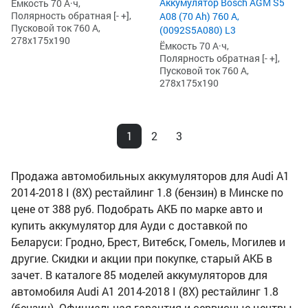
Аккумулятор Bosch AGM S5
Ёмкость 70 А·ч,
Полярность обратная [- +],
A08 (70 Ah) 760 А,
Пусковой ток 760 А,
(0092S5A080) L3
278x175x190
Ёмкость 70 А·ч,
Полярность обратная [- +],
Пусковой ток 760 А,
278x175x190
1
2
3
Продажа автомобильных аккумуляторов для Audi A1
2014-2018 I (8X) рестайлинг 1.8 (бензин) в Минске по
цене от 388 руб. Подобрать АКБ по марке авто и
купить аккумулятор для Ауди с доставкой по
Беларуси: Гродно, Брест, Витебск, Гомель, Могилев и
другие. Скидки и акции при покупке, старый АКБ в
зачет. В каталоге 85 моделей аккумуляторов для
автомобиля Audi A1 2014-2018 I (8X) рестайлинг 1.8
(бензин). Официальная гарантия и сервисные центры,