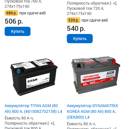
Пусковой ток 760 А,
Полярность обратная [- +],
278x175x190
Пусковой ток 720 А,
486
р.
при сдаче акб
278x175x190
506
р.
520
р.
при сдаче акб
540
р.
Купить
Купить
Аккумулятор TITAN AGM (80
Аккумулятор DYNAMATRIX-
Ah) 800 А, (4610082702158) L4
KOREA AGM (80 Ah) 800 А,
(DEK800) L4
Ёмкость 80 А·ч,
Полярность обратная [- +],
Ёмкость 80 А·ч,
Пусковой ток 800 А,
Полярность обратная [- +],