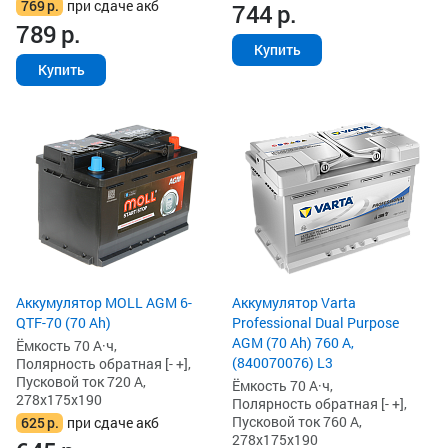
769
р.
при сдаче акб
744
р.
789
р.
Купить
Купить
Аккумулятор MOLL AGM 6-
Аккумулятор Varta
QTF-70 (70 Ah)
Professional Dual Purpose
AGM (70 Ah) 760 А,
Ёмкость 70 А·ч,
(840070076) L3
Полярность обратная [- +],
Пусковой ток 720 А,
Ёмкость 70 А·ч,
278x175x190
Полярность обратная [- +],
Пусковой ток 760 А,
625
р.
при сдаче акб
278x175x190