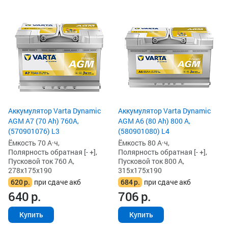
Аккумулятор Varta Dynamic
Аккумулятор Varta Dynamic
AGM A7 (70 Ah) 760A,
AGM A6 (80 Ah) 800 А,
(570901076) L3
(580901080) L4
Ёмкость 70 А·ч,
Ёмкость 80 А·ч,
Полярность обратная [- +],
Полярность обратная [- +],
Пусковой ток 760 А,
Пусковой ток 800 А,
278x175x190
315x175x190
620
р.
при сдаче акб
684
р.
при сдаче акб
640
р.
706
р.
Купить
Купить