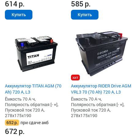
614
р.
585
р.
Купить
Купить
хит
Аккумулятор TITAN AGM (70
Аккумулятор RIDER Drive AGM
Ah) 720 А, L3
VRL3 70 (70 Ah) 720 А, L3
Ёмкость 70 А·ч,
Ёмкость 70 А·ч,
Полярность обратная [- +],
Полярность обратная [- +],
Пусковой ток 720 А,
Пусковой ток 720 А,
278x175x190
278x175x190
652
р.
при сдаче акб
672
р.