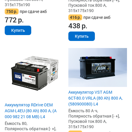
315x175x190
Пусковой ток 800 А,
315x175x190
750
р.
при сдаче акб
416
р.
при сдаче акб
772
р.
438
р.
Купить
Купить
Аккумулятор VST AGM
6СТ-80.0 VRLA (80 Ah) 800 А,
(580900080) L4
Аккумулятор RDrive OEM
AGM-L4EU (80 Ah) 800 А, (A
Ёмкость 80 А·ч,
Полярность обратная [- +],
000 982 21 08 MB) L4
Пусковой ток 800 А,
Ёмкость 80,
315x175x190
Полярность обратная [- +],