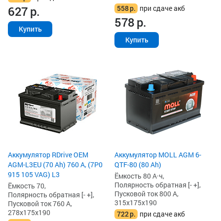
558
р.
при сдаче акб
627
р.
578
р.
Купить
Купить
Аккумулятор RDrive OEM
Аккумулятор MOLL AGM 6-
AGM-L3EU (70 Ah) 760 А, (7P0
QTF-80 (80 Ah)
915 105 VAG) L3
Ёмкость 80 А·ч,
Полярность обратная [- +],
Ёмкость 70,
Пусковой ток 800 А,
Полярность обратная [- +],
315x175x190
Пусковой ток 760 А,
278x175x190
722
р.
при сдаче акб