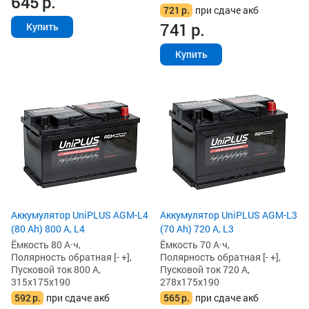
645
р.
721
р.
при сдаче акб
741
р.
Купить
Купить
Аккумулятор UniPLUS AGM-L4
Аккумулятор UniPLUS AGM-L3
(80 Ah) 800 А, L4
(70 Ah) 720 А, L3
Ёмкость 80 А·ч,
Ёмкость 70 А·ч,
Полярность обратная [- +],
Полярность обратная [- +],
Пусковой ток 800 А,
Пусковой ток 720 А,
315x175x190
278x175x190
592
р.
при сдаче акб
565
р.
при сдаче акб