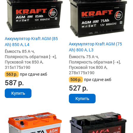
Аккумулятор Kraft AGM (85
Аккумулятор Kraft AGM (75
Ah) 850 А, L4
Ah) 800 А, L3
Ёмкость 85 А·ч,
Ёмкость 75 А·ч,
Полярность обратная [- +],
Полярность обратная [- +],
Пусковой ток 850 А,
Пусковой ток 800 А,
315x175x190
278x175x190
563
р.
при сдаче акб
506
р.
при сдаче акб
587
р.
527
р.
Купить
Купить