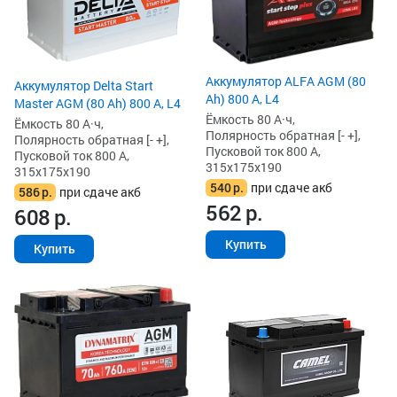
Аккумулятор ALFA AGM (80
Аккумулятор Delta Start
Ah) 800 А, L4
Master AGM (80 Ah) 800 А, L4
Ёмкость 80 А·ч,
Ёмкость 80 А·ч,
Полярность обратная [- +],
Полярность обратная [- +],
Пусковой ток 800 А,
Пусковой ток 800 А,
315x175x190
315x175x190
540
р.
при сдаче акб
586
р.
при сдаче акб
562
р.
608
р.
Купить
Купить