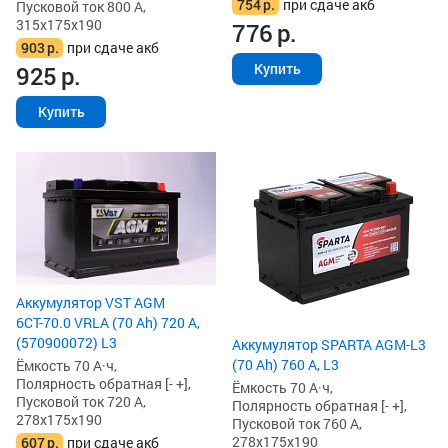
754
р.
при сдаче акб
Пусковой ток 800 А,
315x175x190
776
р.
903
р.
при сдаче акб
Купить
925
р.
Купить
Аккумулятор VST AGM
6СТ-70.0 VRLA (70 Ah) 720 А,
(570900072) L3
Аккумулятор SPARTA AGM-L3
(70 Ah) 760 А, L3
Ёмкость 70 А·ч,
Полярность обратная [- +],
Ёмкость 70 А·ч,
Пусковой ток 720 А,
Полярность обратная [- +],
278x175x190
Пусковой ток 760 А,
278x175x190
607
р.
при сдаче акб