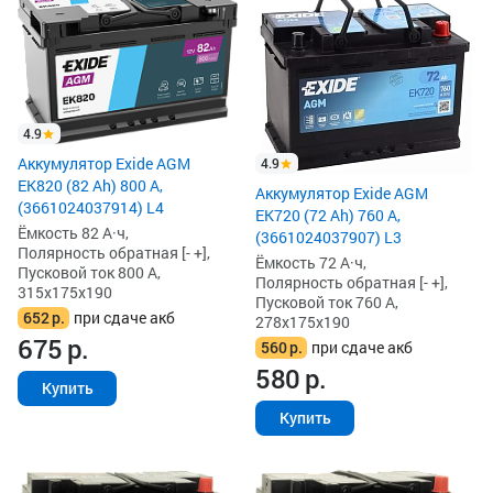
4.9
Аккумулятор Exide AGM
4.9
EK820 (82 Ah) 800 А,
Аккумулятор Exide AGM
(3661024037914) L4
EK720 (72 Ah) 760 А,
Ёмкость 82 А·ч,
(3661024037907) L3
Полярность обратная [- +],
Ёмкость 72 А·ч,
Пусковой ток 800 А,
Полярность обратная [- +],
315x175x190
Пусковой ток 760 А,
652
р.
при сдаче акб
278x175x190
675
р.
560
р.
при сдаче акб
580
р.
Купить
Купить