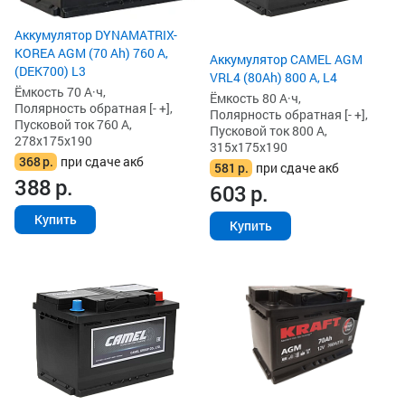
Аккумулятор DYNAMATRIX-
KOREA AGM (70 Ah) 760 А,
Аккумулятор CAMEL AGM
(DEK700) L3
VRL4 (80Ah) 800 А, L4
Ёмкость 70 А·ч,
Ёмкость 80 А·ч,
Полярность обратная [- +],
Полярность обратная [- +],
Пусковой ток 760 А,
Пусковой ток 800 А,
278x175x190
315x175x190
368
р.
при сдаче акб
581
р.
при сдаче акб
388
р.
603
р.
Купить
Купить