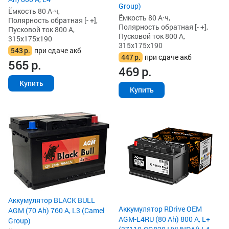
Group)
Ёмкость 80 А·ч,
Ёмкость 80 А·ч,
Полярность обратная [- +],
Полярность обратная [- +],
Пусковой ток 800 А,
Пусковой ток 800 А,
315x175x190
315x175x190
543
р.
при сдаче акб
447
р.
при сдаче акб
565
р.
469
р.
Купить
Купить
Аккумулятор BLACK BULL
Аккумулятор RDrive OEM
AGM (70 Ah) 760 А, L3 (Camel
AGM-L4RU (80 Ah) 800 А, L+
Group)