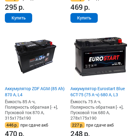
295
р.
469
р.
Купить
Купить
Аккумулятор ZDF AGM (85 Ah)
Аккумулятор Eurostart Blue
870 А, L4
6CT-75 (75 А·ч) 680 А, L3
Ёмкость 85 А·ч,
Ёмкость 75 А·ч,
Полярность обратная [- +],
Полярность обратная [- +],
Пусковой ток 870 А,
Пусковой ток 680 А,
315x175x190
278x175x190
446
р.
при сдаче акб
227
р.
при сдаче акб
470
р.
248
р.