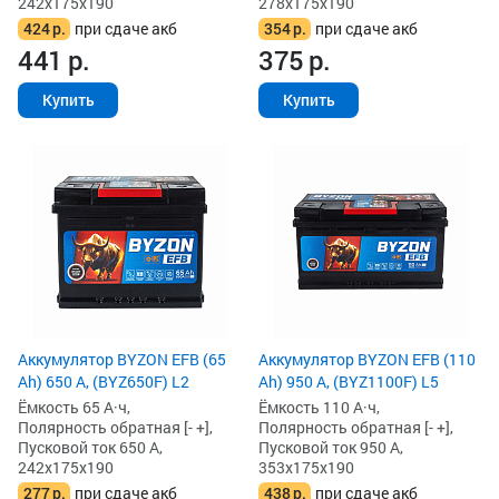
242x175x190
278x175x190
424
р.
при сдаче акб
354
р.
при сдаче акб
441
р.
375
р.
Купить
Купить
Аккумулятор BYZON EFB (65
Аккумулятор BYZON EFB (110
Ah) 650 А, (BYZ650F) L2
Ah) 950 А, (BYZ1100F) L5
Ёмкость 65 А·ч,
Ёмкость 110 А·ч,
Полярность обратная [- +],
Полярность обратная [- +],
Пусковой ток 650 А,
Пусковой ток 950 А,
242x175x190
353x175x190
277
р.
при сдаче акб
438
р.
при сдаче акб