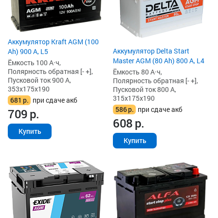
Аккумулятор Kraft AGM (100
Аккумулятор Delta Start
Ah) 900 А, L5
Master AGM (80 Ah) 800 А, L4
Ёмкость 100 А·ч,
Полярность обратная [- +],
Ёмкость 80 А·ч,
Пусковой ток 900 А,
Полярность обратная [- +],
353x175x190
Пусковой ток 800 А,
315x175x190
681
р.
при сдаче акб
586
р.
при сдаче акб
709
р.
608
р.
Купить
Купить