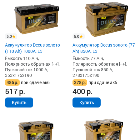
5.0
5.0
Аккумулятор Decus золото
Аккумулятор Decus золото (77
(110 Ah) 1000A, L5
Ah) 850А, L3
Ёмкость 110 А·ч,
Ёмкость 77 А·ч,
Полярность обратная [- +],
Полярность обратная [- +],
Пусковой ток 1000 А,
Пусковой ток 850 А,
353x175x190
278x175x190
486
р.
при сдаче акб
378
р.
при сдаче акб
517
р.
400
р.
Купить
Купить