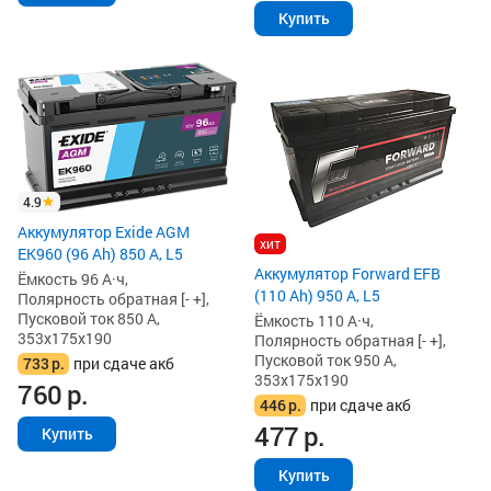
Купить
4.9
Аккумулятор Exide AGM
хит
EK960 (96 Ah) 850 А, L5
Аккумулятор Forward EFB
Ёмкость 96 А·ч,
(110 Ah) 950 А, L5
Полярность обратная [- +],
Пусковой ток 850 А,
Ёмкость 110 А·ч,
353x175x190
Полярность обратная [- +],
Пусковой ток 950 А,
733
р.
при сдаче акб
353x175x190
760
р.
446
р.
при сдаче акб
477
р.
Купить
Купить