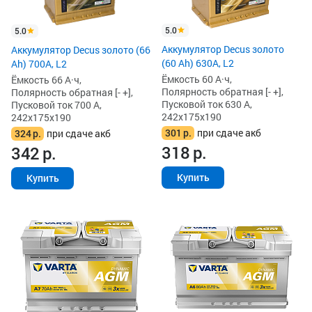
5.0
5.0
Аккумулятор Decus золото
Аккумулятор Decus золото (66
(60 Ah) 630A, L2
Ah) 700A, L2
Ёмкость 60 А·ч,
Ёмкость 66 А·ч,
Полярность обратная [- +],
Полярность обратная [- +],
Пусковой ток 630 А,
Пусковой ток 700 А,
242x175x190
242x175x190
301
р.
при сдаче акб
324
р.
при сдаче акб
318
р.
342
р.
Купить
Купить