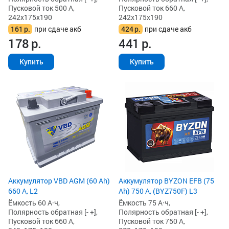
Пусковой ток 500 А,
Пусковой ток 660 А,
242x175x190
242x175x190
161
р.
при сдаче акб
424
р.
при сдаче акб
178
р.
441
р.
Купить
Купить
Аккумулятор VBD AGM (60 Ah)
Аккумулятор BYZON EFB (75
660 А, L2
Ah) 750 А, (BYZ750F) L3
Ёмкость 60 А·ч,
Ёмкость 75 А·ч,
Полярность обратная [- +],
Полярность обратная [- +],
Пусковой ток 660 А,
Пусковой ток 750 А,