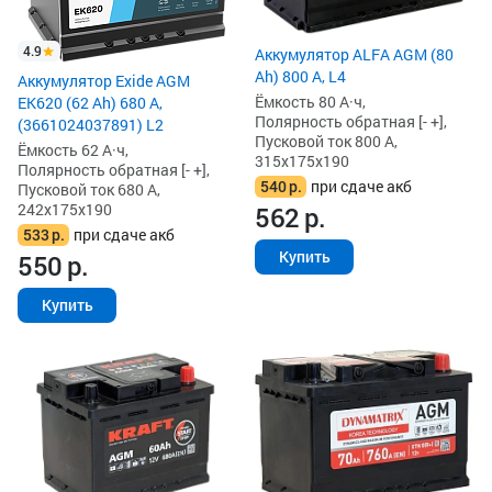
4.9
Аккумулятор ALFA AGM (80
Ah) 800 А, L4
Аккумулятор Exide AGM
Ёмкость 80 А·ч,
EK620 (62 Ah) 680 А,
Полярность обратная [- +],
(3661024037891) L2
Пусковой ток 800 А,
Ёмкость 62 А·ч,
315x175x190
Полярность обратная [- +],
540
р.
при сдаче акб
Пусковой ток 680 А,
242x175x190
562
р.
533
р.
при сдаче акб
Купить
550
р.
Купить