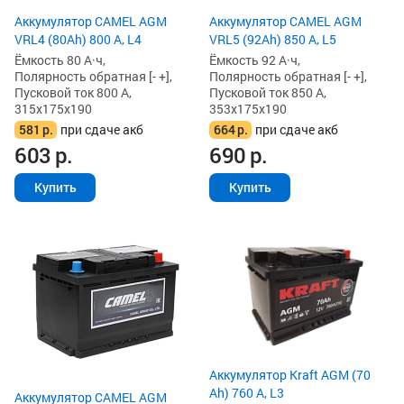
Аккумулятор CAMEL AGM
Аккумулятор CAMEL AGM
VRL4 (80Ah) 800 А, L4
VRL5 (92Ah) 850 А, L5
Ёмкость 80 А·ч,
Ёмкость 92 А·ч,
Полярность обратная [- +],
Полярность обратная [- +],
Пусковой ток 800 А,
Пусковой ток 850 А,
315x175x190
353x175x190
581
р.
при сдаче акб
664
р.
при сдаче акб
603
р.
690
р.
Купить
Купить
Аккумулятор Kraft AGM (70
Ah) 760 А, L3
Аккумулятор CAMEL AGM