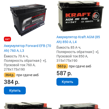
Аккумулятор Kraft AGM (85
хит
Ah) 850 А, L4
Аккумулятор Forward EFB (70
Ёмкость 85 А·ч,
Ah) 760 А, L3
Полярность обратная [- +],
Ёмкость 70 А·ч,
Пусковой ток 850 А,
Полярность обратная [- +],
315x175x190
Пусковой ток 760 А,
563
р.
при сдаче акб
278x175x190
587
р.
364
р.
при сдаче акб
384
р.
Купить
Купить