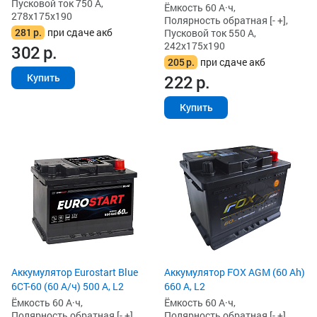
Пусковой ток 750 А,
Ёмкость 60 А·ч,
278x175x190
Полярность обратная [- +],
281
р.
при сдаче акб
Пусковой ток 550 А,
242x175x190
302
р.
205
р.
при сдаче акб
222
р.
Купить
Купить
Аккумулятор Eurostart Blue
Аккумулятор FOX AGM (60 Ah)
6CT-60 (60 А/ч) 500 А, L2
660 А, L2
Ёмкость 60 А·ч,
Ёмкость 60 А·ч,
Полярность обратная [- +],
Полярность обратная [- +],