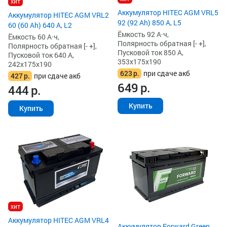
хит
Аккумулятор HITEC AGM VRL5
Аккумулятор HITEC AGM VRL2
92 (92 Ah) 850 А, L5
60 (60 Ah) 640 А, L2
Ёмкость 92 А·ч,
Ёмкость 60 А·ч,
Полярность обратная [- +],
Полярность обратная [- +],
Пусковой ток 850 А,
Пусковой ток 640 А,
353x175x190
242x175x190
623
р.
при сдаче акб
427
р.
при сдаче акб
649
р.
444
р.
Купить
Купить
хит
Аккумулятор HITEC AGM VRL4
Аккумулятор Forward Green