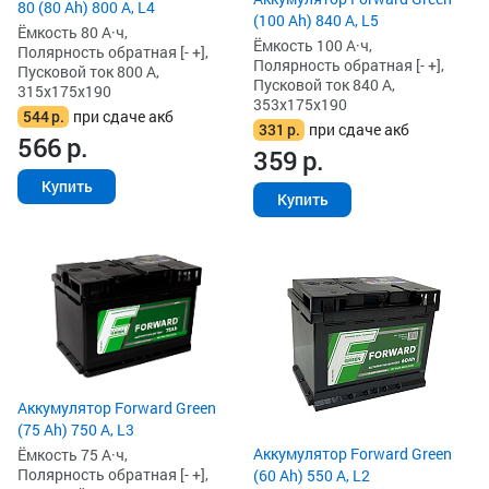
80 (80 Ah) 800 А, L4
(100 Ah) 840 А, L5
Ёмкость 80 А·ч,
Ёмкость 100 А·ч,
Полярность обратная [- +],
Полярность обратная [- +],
Пусковой ток 800 А,
Пусковой ток 840 А,
315x175x190
353x175x190
544
р.
при сдаче акб
331
р.
при сдаче акб
566
р.
359
р.
Купить
Купить
Аккумулятор Forward Green
(75 Ah) 750 А, L3
Аккумулятор Forward Green
Ёмкость 75 А·ч,
Полярность обратная [- +],
(60 Ah) 550 А, L2