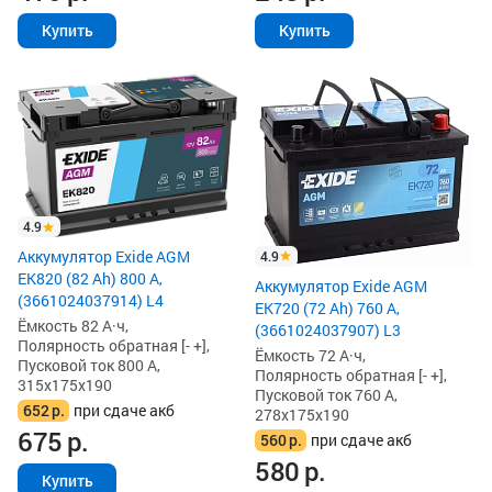
Купить
Купить
4.9
Аккумулятор Exide AGM
4.9
EK820 (82 Ah) 800 А,
Аккумулятор Exide AGM
(3661024037914) L4
EK720 (72 Ah) 760 А,
Ёмкость 82 А·ч,
(3661024037907) L3
Полярность обратная [- +],
Ёмкость 72 А·ч,
Пусковой ток 800 А,
Полярность обратная [- +],
315x175x190
Пусковой ток 760 А,
652
р.
при сдаче акб
278x175x190
675
р.
560
р.
при сдаче акб
580
р.
Купить