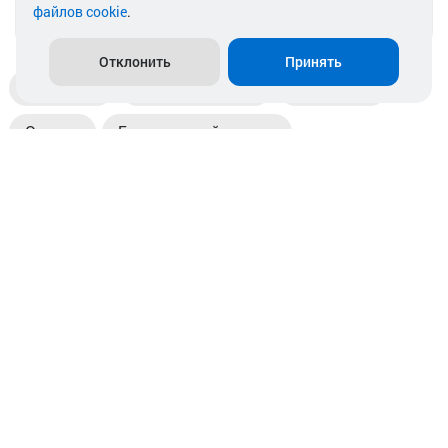
файлов cookie
.
info@akkamulik.by
Отклонить
Принять
Доставка
Пункты выдачи
Магазины
Оплата
Безналичный расчет
Прием б/у акб
Информация
Отзывы
Контакты
© 2026. ООО «Аккамулик». 220056, Беларусь, г. Минск,
пр. Независимости, д.199.
УНП 192748524. Зарегистрирован в торговом реестре
№ 369712 от 01.03.2017