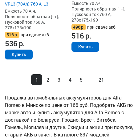
Ёмкость 70 А·ч,
VRL3 (70Ah) 760 А, L3
Полярность обратная [- +],
Ёмкость 70 А·ч,
Пусковой ток 760 А,
Полярность обратная [- +],
278x175x190
Пусковой ток 760 А,
496
р.
при сдаче акб
278x175x190
516
р.
516
р.
при сдаче акб
536
р.
Купить
Купить
1
2
3
4
5
21
...
Продажа автомобильных аккумуляторов для Alfa
Romeo в Минске по цене от 166 руб. Подобрать АКБ по
марке авто и купить аккумулятор для Alfa Romeo с
доставкой по Беларуси: Гродно, Брест, Витебск,
Гомель, Могилев и другие. Скидки и акции при покупке,
старый АКБ в зачет. В каталоге 837 моделей