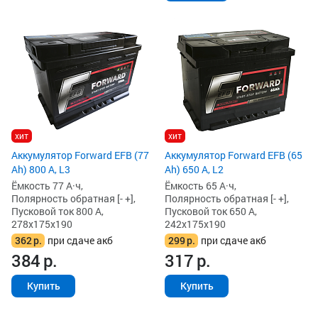
хит
хит
Аккумулятор Forward EFB (77
Аккумулятор Forward EFB (65
Ah) 800 А, L3
Ah) 650 А, L2
Ёмкость 77 А·ч,
Ёмкость 65 А·ч,
Полярность обратная [- +],
Полярность обратная [- +],
Пусковой ток 800 А,
Пусковой ток 650 А,
278x175x190
242x175x190
362
р.
при сдаче акб
299
р.
при сдаче акб
384
р.
317
р.
Купить
Купить