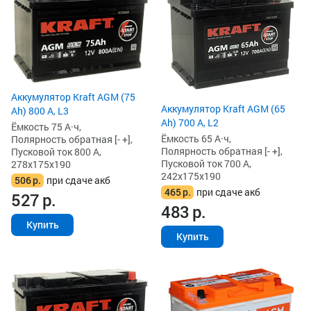
Аккумулятор Kraft AGM (75
Аккумулятор Kraft AGM (65
Ah) 800 А, L3
Ah) 700 А, L2
Ёмкость 75 А·ч,
Ёмкость 65 А·ч,
Полярность обратная [- +],
Полярность обратная [- +],
Пусковой ток 800 А,
Пусковой ток 700 А,
278x175x190
242x175x190
506
р.
при сдаче акб
465
р.
при сдаче акб
527
р.
483
р.
Купить
Купить