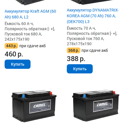
Аккумулятор DYNAMATRIX-
Аккумулятор Kraft AGM (60
KOREA AGM (70 Ah) 760 А,
Ah) 680 А, L2
(DEK700) L3
Ёмкость 60 А·ч,
Ёмкость 70 А·ч,
Полярность обратная [- +],
Полярность обратная [- +],
Пусковой ток 680 А,
Пусковой ток 760 А,
242x175x190
278x175x190
443
р.
при сдаче акб
368
р.
при сдаче акб
460
р.
388
р.
Купить
Купить