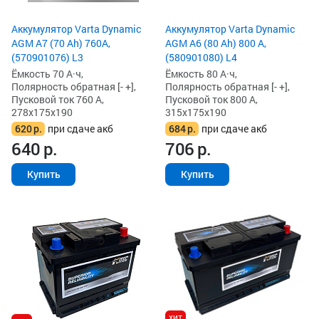
Аккумулятор Varta Dynamic
Аккумулятор Varta Dynamic
AGM A7 (70 Ah) 760A,
AGM A6 (80 Ah) 800 А,
(570901076) L3
(580901080) L4
Ёмкость 70 А·ч,
Ёмкость 80 А·ч,
Полярность обратная [- +],
Полярность обратная [- +],
Пусковой ток 760 А,
Пусковой ток 800 А,
278x175x190
315x175x190
620
р.
при сдаче акб
684
р.
при сдаче акб
640
р.
706
р.
Купить
Купить
хит