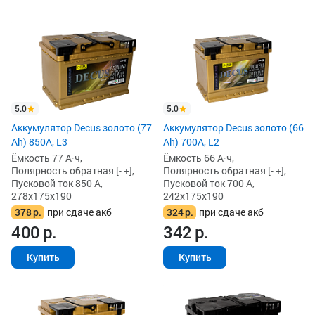
5.0
5.0
Аккумулятор Decus золото (77
Аккумулятор Decus золото (66
Ah) 850А, L3
Ah) 700A, L2
Ёмкость 77 А·ч,
Ёмкость 66 А·ч,
Полярность обратная [- +],
Полярность обратная [- +],
Пусковой ток 850 А,
Пусковой ток 700 А,
278x175x190
242x175x190
378
р.
при сдаче акб
324
р.
при сдаче акб
400
р.
342
р.
Купить
Купить