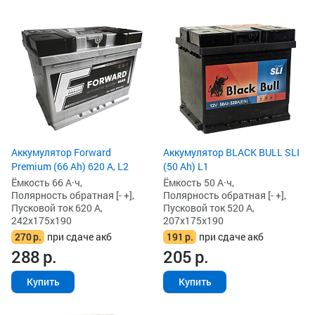
Аккумулятор Forward
Аккумулятор BLACK BULL SLI
Premium (66 Ah) 620 А, L2
(50 Ah) L1
Ёмкость 66 А·ч,
Ёмкость 50 А·ч,
Полярность обратная [- +],
Полярность обратная [- +],
Пусковой ток 620 А,
Пусковой ток 520 А,
242x175x190
207x175x190
270
р.
при сдаче акб
191
р.
при сдаче акб
288
р.
205
р.
Купить
Купить