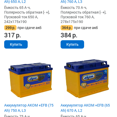
Ah) 650 А, L2
Ah) 760 А, L3
Ёмкость 65 А·ч,
Ёмкость 70 А·ч,
Полярность обратная [- +],
Полярность обратная [- +],
Пусковой ток 650 А,
Пусковой ток 760 А,
242x175x190
278x175x190
299
р.
при сдаче акб
364
р.
при сдаче акб
317
р.
384
р.
Купить
Купить
Аккумулятор AKOM +EFB (75
Аккумулятор AKOM +EFB (65
Ah) 750 А, L3
Ah) 670 А, L2
Ёмкость 75 А·ч,
Ёмкость 65 А·ч,