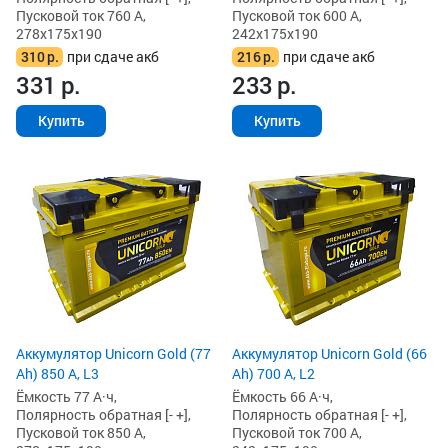
Пусковой ток 760 А,
Пусковой ток 600 А,
278x175x190
242x175x190
310
р.
при сдаче акб
216
р.
при сдаче акб
331
р.
233
р.
Купить
Купить
Аккумулятор Unicorn Gold (77
Аккумулятор Unicorn Gold (66
Ah) 850 А, L3
Ah) 700 А, L2
Ёмкость 77 А·ч,
Ёмкость 66 А·ч,
Полярность обратная [- +],
Полярность обратная [- +],
Пусковой ток 850 А,
Пусковой ток 700 А,