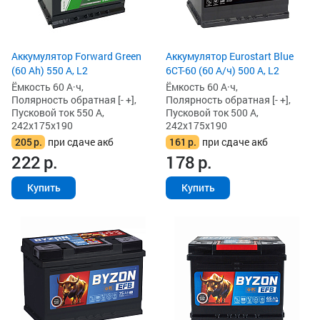
Аккумулятор Forward Green
Аккумулятор Eurostart Blue
(60 Ah) 550 А, L2
6CT-60 (60 А/ч) 500 А, L2
Ёмкость 60 А·ч,
Ёмкость 60 А·ч,
Полярность обратная [- +],
Полярность обратная [- +],
Пусковой ток 550 А,
Пусковой ток 500 А,
242x175x190
242x175x190
205
р.
при сдаче акб
161
р.
при сдаче акб
222
р.
178
р.
Купить
Купить