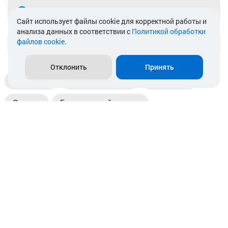
Telegram
Cайт использует файлы cookie для корректной работы и
анализа данных в соответствии с
Политикой обработки
файлов cookie
.
info@akkamulik.by
Отклонить
Принять
Доставка
Пункты выдачи
Магазины
Оплата
Безналичный расчет
Прием б/у акб
Информация
Отзывы
Контакты
© 2026. ООО «Аккамулик». 220056, Беларусь, г. Минск,
пр. Независимости, д.199.
УНП 192748524. Зарегистрирован в торговом реестре
№ 369712 от 01.03.2017