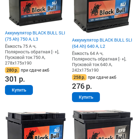
Аккумулятор BLACK BULL SLI
(75 Ah) 750 А, L3
Аккумулятор BLACK BULL SLI
Ёмкость 75 А·ч,
(64 Ah) 640 А, L2
Полярность обратная [- +],
Ёмкость 64 А·ч,
Пусковой ток 750 А,
Полярность обратная [- +],
278x175x190
Пусковой ток 640 А,
280
р.
при сдаче акб
242x175x190
301
р.
258
р.
при сдаче акб
276
р.
Купить
Купить