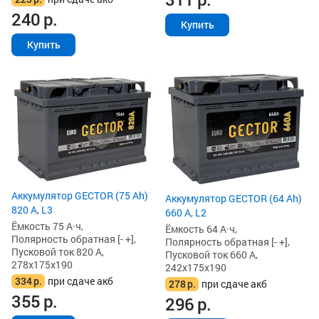
240
р.
Купить
Купить
Аккумулятор GECTOR (75 Ah)
Аккумулятор GECTOR (64 Ah)
820 А, L3
660 А, L2
Ёмкость 75 А·ч,
Ёмкость 64 А·ч,
Полярность обратная [- +],
Полярность обратная [- +],
Пусковой ток 820 А,
Пусковой ток 660 А,
278x175x190
242x175x190
334
р.
при сдаче акб
278
р.
при сдаче акб
355
р.
296
р.