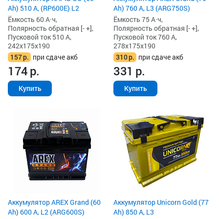
Ah) 510 А, (RP600E) L2
Ah) 760 А, L3 (ARG750S)
Ёмкость 60 А·ч,
Ёмкость 75 А·ч,
Полярность обратная [- +],
Полярность обратная [- +],
Пусковой ток 510 А,
Пусковой ток 760 А,
242x175x190
278x175x190
157
р.
при сдаче акб
310
р.
при сдаче акб
174
р.
331
р.
Купить
Купить
Аккумулятор AREX Grand (60
Аккумулятор Unicorn Gold (77
Ah) 600 А, L2 (ARG600S)
Ah) 850 А, L3