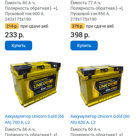
Ёмкость 60 А·ч,
Ёмкость 77 А·ч,
Полярность обратная [- +],
Полярность обратная [- +],
Пусковой ток 600 А,
Пусковой ток 850 А,
242x175x190
278x175x190
216
р.
при сдаче акб
376
р.
при сдаче акб
233
р.
398
р.
Купить
Купить
Аккумулятор Unicorn Gold (66
Аккумулятор Unicorn Gold (60
Ah) 700 А, L2
Ah) 630 А, L2
Ёмкость 66 А·ч,
Ёмкость 60 А·ч,
Полярность обратная [- +],
Полярность обратная [- +],