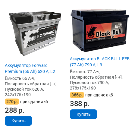
Аккумулятор BLACK BULL EFB
(77 Ah) 790 А, L3
Аккумулятор Forward
Premium (66 Ah) 620 А, L2
Ёмкость 77 А·ч,
Полярность обратная [- +],
Ёмкость 66 А·ч,
Пусковой ток 790 А,
Полярность обратная [- +],
278x175x190
Пусковой ток 620 А,
242x175x190
366
р.
при сдаче акб
270
р.
при сдаче акб
388
р.
288
р.
Купить
Купить