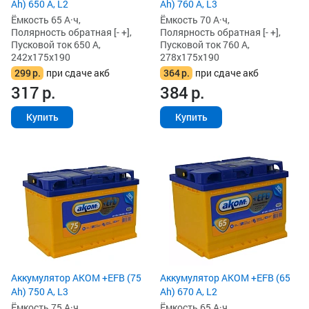
Ah) 650 А, L2
Ah) 760 А, L3
Ёмкость 65 А·ч,
Ёмкость 70 А·ч,
Полярность обратная [- +],
Полярность обратная [- +],
Пусковой ток 650 А,
Пусковой ток 760 А,
242x175x190
278x175x190
299
р.
при сдаче акб
364
р.
при сдаче акб
317
р.
384
р.
Купить
Купить
Аккумулятор AKOM +EFB (75
Аккумулятор AKOM +EFB (65
Ah) 750 А, L3
Ah) 670 А, L2
Ёмкость 75 А·ч,
Ёмкость 65 А·ч,