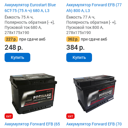
Аккумулятор Eurostart Blue
Аккумулятор Forward EFB (77
6CT-75 (75 А·ч) 680 А, L3
Ah) 800 А, L3
Ёмкость 75 А·ч,
Ёмкость 77 А·ч,
Полярность обратная [- +],
Полярность обратная [- +],
Пусковой ток 680 А,
Пусковой ток 800 А,
278x175x190
278x175x190
227
р.
при сдаче акб
362
р.
при сдаче акб
248
р.
384
р.
Купить
Купить
хит
хит
Аккумулятор Forward EFB (65
Аккумулятор Forward EFB (70