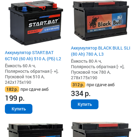
Аккумулятор BLACK BULL SLI
Аккумулятор START.BAT
(80 Ah) 780 А, L3
6СТ-60 (60 Ah) 510 А, (РБ) L2
Ёмкость 80 А·ч,
Ёмкость 60 А·ч,
Полярность обратная [- +],
Полярность обратная [- +],
Пусковой ток 780 А,
Пусковой ток 510 А,
278x175x190
242x175x190
312
р.
при сдаче акб
182
р.
при сдаче акб
334
р.
199
р.
Купить
Купить