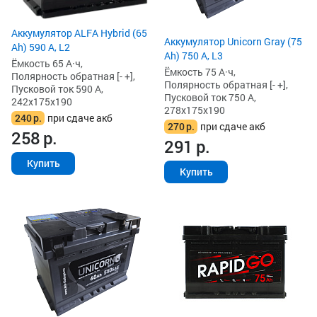
Аккумулятор ALFA Hybrid (65
Аккумулятор Unicorn Gray (75
Ah) 590 А, L2
Ah) 750 А, L3
Ёмкость 65 А·ч,
Ёмкость 75 А·ч,
Полярность обратная [- +],
Полярность обратная [- +],
Пусковой ток 590 А,
Пусковой ток 750 А,
242x175x190
278x175x190
240
р.
при сдаче акб
270
р.
при сдаче акб
258
р.
291
р.
Купить
Купить