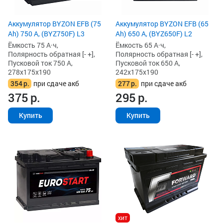
Аккумулятор BYZON EFB (75
Аккумулятор BYZON EFB (65
Ah) 750 А, (BYZ750F) L3
Ah) 650 А, (BYZ650F) L2
Ёмкость 75 А·ч,
Ёмкость 65 А·ч,
Полярность обратная [- +],
Полярность обратная [- +],
Пусковой ток 750 А,
Пусковой ток 650 А,
278x175x190
242x175x190
354
р.
при сдаче акб
277
р.
при сдаче акб
375
р.
295
р.
Купить
Купить
хит