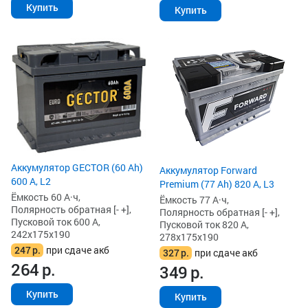
Купить
Купить
Аккумулятор GECTOR (60 Ah)
Аккумулятор Forward
600 А, L2
Premium (77 Ah) 820 А, L3
Ёмкость 60 А·ч,
Ёмкость 77 А·ч,
Полярность обратная [- +],
Полярность обратная [- +],
Пусковой ток 600 А,
Пусковой ток 820 А,
242x175x190
278x175x190
247
р.
при сдаче акб
327
р.
при сдаче акб
264
р.
349
р.
Купить
Купить