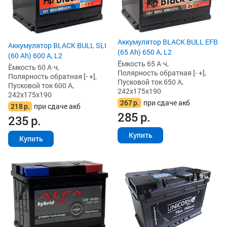
Аккумулятор BLACK BULL EFB
Аккумулятор BLACK BULL SLI
(65 Ah) 650 А, L2
(60 Ah) 600 А, L2
Ёмкость 65 А·ч,
Ёмкость 60 А·ч,
Полярность обратная [- +],
Полярность обратная [- +],
Пусковой ток 650 А,
Пусковой ток 600 А,
242x175x190
242x175x190
267
р.
при сдаче акб
218
р.
при сдаче акб
285
р.
235
р.
Купить
Купить