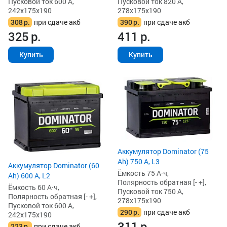
Пусковой ток 600 А,
Пусковой ток 820 А,
242x175x190
278x175x190
308
р.
при сдаче акб
390
р.
при сдаче акб
325
р.
411
р.
Купить
Купить
Аккумулятор Dominator (75
Ah) 750 А, L3
Аккумулятор Dominator (60
Ёмкость 75 А·ч,
Ah) 600 А, L2
Полярность обратная [- +],
Ёмкость 60 А·ч,
Пусковой ток 750 А,
Полярность обратная [- +],
278x175x190
Пусковой ток 600 А,
290
р.
при сдаче акб
242x175x190
311
р.
223
р.
при сдаче акб