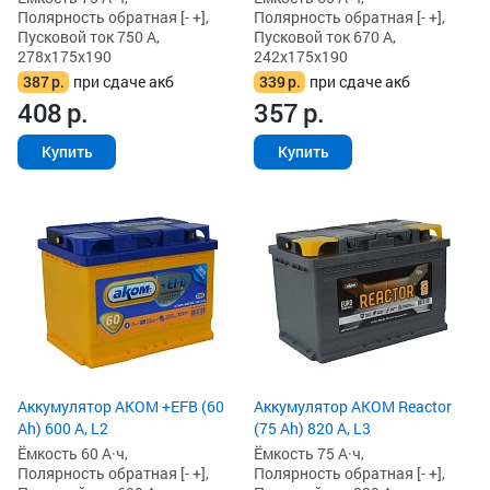
Полярность обратная [- +],
Полярность обратная [- +],
Пусковой ток 750 А,
Пусковой ток 670 А,
278x175x190
242x175x190
387
р.
при сдаче акб
339
р.
при сдаче акб
408
р.
357
р.
Купить
Купить
Аккумулятор AKOM +EFB (60
Аккумулятор AKOM Reactor
Ah) 600 А, L2
(75 Ah) 820 А, L3
Ёмкость 60 А·ч,
Ёмкость 75 А·ч,
Полярность обратная [- +],
Полярность обратная [- +],