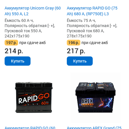
Аккумулятор Unicorn Gray (60
Аккумулятор RAPID GO (75
Ah) 550 А, L2
Ah) 680 А, (RP750E) L3
Ёмкость 60 А·ч,
Ёмкость 75 А·ч,
Полярность обратная [- +],
Полярность обратная [- +],
Пусковой ток 550 А,
Пусковой ток 680 А,
242x175x190
278x175x190
197
р.
при сдаче акб
196
р.
при сдаче акб
214
р.
217
р.
Купить
Купить
Аккумулятор RAPID GO (60
Аккумулятор AREX Grand (75