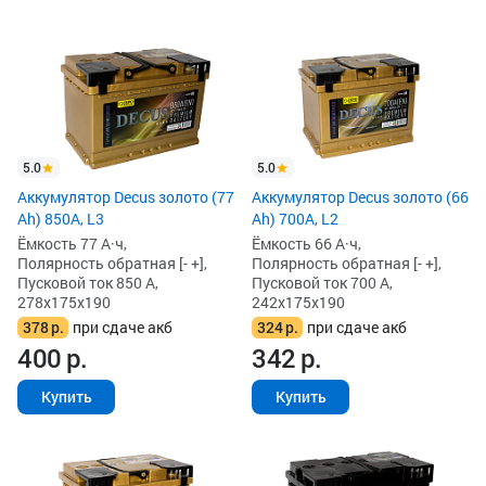
5.0
5.0
Аккумулятор Decus золото (77
Аккумулятор Decus золото (66
Ah) 850А, L3
Ah) 700A, L2
Ёмкость 77 А·ч,
Ёмкость 66 А·ч,
Полярность обратная [- +],
Полярность обратная [- +],
Пусковой ток 850 А,
Пусковой ток 700 А,
278x175x190
242x175x190
378
р.
при сдаче акб
324
р.
при сдаче акб
400
р.
342
р.
Купить
Купить