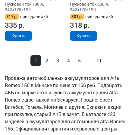
Пусковой ток 700 А,
Пусковой ток 630 А,
242x175x190
242x175x190
317
р.
при сдаче акб
301
р.
при сдаче акб
335
р.
318
р.
Купить
Купить
1
2
3
4
5
11
...
Продажа автомобильных аккумуляторов для Alfa
Romeo 156 в Минске по цене от 166 руб. Подобрать
АКБ по марке авто и купить аккумулятор для Alfa
Romeo с доставкой по Беларуси: Гродно, Брест,
Витебск, Гомель, Могилев и другие. Скидки и акции
при покупке, старый АКБ в зачет. В каталоге 423
моделей аккумуляторов для автомобиля Alfa Romeo
156. Официальная гарантия и сервисные центры,