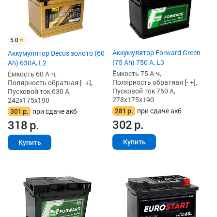
5.0
Аккумулятор Forward Green
Аккумулятор Decus золото (60
(75 Ah) 750 А, L3
Ah) 630A, L2
Ёмкость 75 А·ч,
Ёмкость 60 А·ч,
Полярность обратная [- +],
Полярность обратная [- +],
Пусковой ток 750 А,
Пусковой ток 630 А,
278x175x190
242x175x190
281
р.
при сдаче акб
301
р.
при сдаче акб
302
р.
318
р.
Купить
Купить