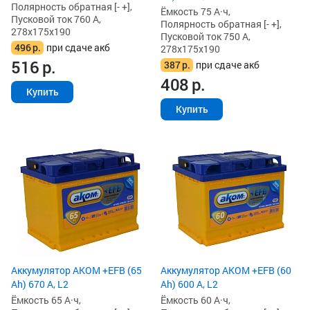
Полярность обратная [- +],
Ёмкость 75 А·ч,
Пусковой ток 760 А,
Полярность обратная [- +],
278x175x190
Пусковой ток 750 А,
496
р.
при сдаче акб
278x175x190
516
р.
387
р.
при сдаче акб
408
р.
Купить
Купить
Аккумулятор AKOM +EFB (65
Аккумулятор AKOM +EFB (60
Ah) 670 А, L2
Ah) 600 А, L2
Ёмкость 65 А·ч,
Ёмкость 60 А·ч,