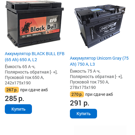
Аккумулятор BLACK BULL EFB
Аккумулятор Unicorn Gray (75
(65 Ah) 650 А, L2
Ah) 750 А, L3
Ёмкость 65 А·ч,
Ёмкость 75 А·ч,
Полярность обратная [- +],
Полярность обратная [- +],
Пусковой ток 650 А,
Пусковой ток 750 А,
242x175x190
278x175x190
267
р.
при сдаче акб
270
р.
при сдаче акб
285
р.
291
р.
Купить
Купить