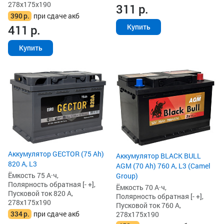
278x175x190
311
р.
390
р.
при сдаче акб
411
р.
Купить
Купить
Аккумулятор GECTOR (75 Ah)
Аккумулятор BLACK BULL
820 А, L3
AGM (70 Ah) 760 А, L3 (Camel
Ёмкость 75 А·ч,
Group)
Полярность обратная [- +],
Ёмкость 70 А·ч,
Пусковой ток 820 А,
Полярность обратная [- +],
278x175x190
Пусковой ток 760 А,
334
р.
при сдаче акб
278x175x190