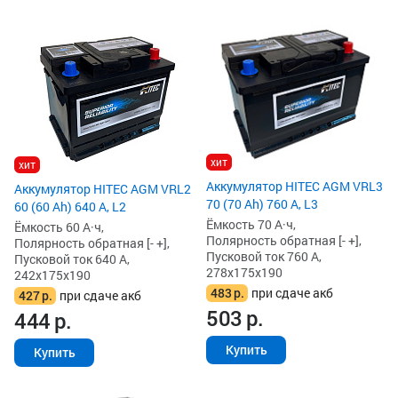
хит
хит
Аккумулятор HITEC AGM VRL3
Аккумулятор HITEC AGM VRL2
70 (70 Ah) 760 А, L3
60 (60 Ah) 640 А, L2
Ёмкость 70 А·ч,
Ёмкость 60 А·ч,
Полярность обратная [- +],
Полярность обратная [- +],
Пусковой ток 760 А,
Пусковой ток 640 А,
278x175x190
242x175x190
483
р.
при сдаче акб
427
р.
при сдаче акб
503
р.
444
р.
Купить
Купить