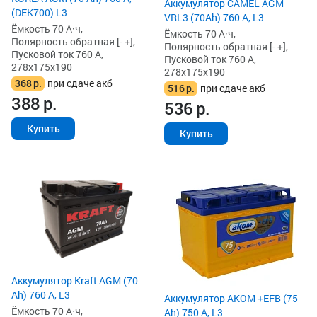
Аккумулятор CAMEL AGM
(DEK700) L3
VRL3 (70Ah) 760 А, L3
Ёмкость 70 А·ч,
Ёмкость 70 А·ч,
Полярность обратная [- +],
Полярность обратная [- +],
Пусковой ток 760 А,
Пусковой ток 760 А,
278x175x190
278x175x190
368
р.
при сдаче акб
516
р.
при сдаче акб
388
р.
536
р.
Купить
Купить
Аккумулятор Kraft AGM (70
Ah) 760 А, L3
Аккумулятор AKOM +EFB (75
Ёмкость 70 А·ч,
Ah) 750 А, L3