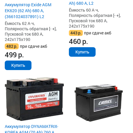
Ah) 680 А, L2
Аккумулятор Exide AGM
Ёмкость 60 А·ч,
EK620 (62 Ah) 680 А,
Полярность обратная [- +],
(3661024037891) L2
Пусковой ток 680 А,
Ёмкость 62 А·ч,
242x175x190
Полярность обратная [- +],
443
р.
при сдаче акб
Пусковой ток 680 А,
242x175x190
460
р.
482
р.
при сдаче акб
Купить
499
р.
Купить
Аккумулятор DYNAMATRIX-
KOREA AGM (70 Ah) 760 А,