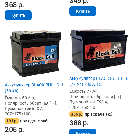
349
р.
368
р.
Купить
Купить
Аккумулятор BLACK BULL EFB
(77 Ah) 790 А, L3
Аккумулятор BLACK BULL SLI
(50 Ah) L1
Ёмкость 77 А·ч,
Полярность обратная [- +],
Ёмкость 50 А·ч,
Пусковой ток 790 А,
Полярность обратная [- +],
278x175x190
Пусковой ток 520 А,
207x175x190
366
р.
при сдаче акб
191
р.
при сдаче акб
388
р.
205
р.
Купить