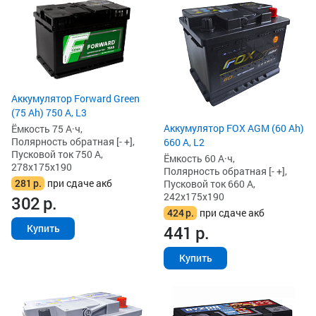
Аккумулятор Forward Green
(75 Ah) 750 А, L3
Аккумулятор FOX AGM (60 Ah)
Ёмкость 75 А·ч,
Полярность обратная [- +],
660 А, L2
Пусковой ток 750 А,
Ёмкость 60 А·ч,
278x175x190
Полярность обратная [- +],
281
р.
при сдаче акб
Пусковой ток 660 А,
242x175x190
302
р.
424
р.
при сдаче акб
441
р.
Купить
Купить