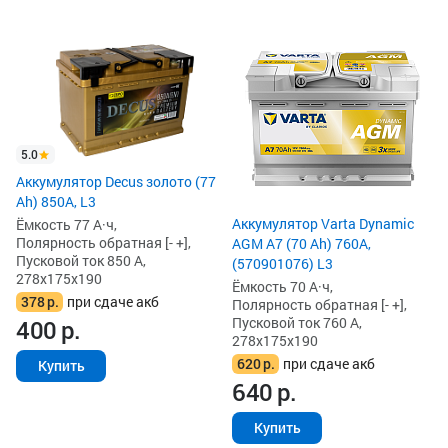
5.0
Аккумулятор Decus золото (77
Ah) 850А, L3
Аккумулятор Varta Dynamic
Ёмкость 77 А·ч,
Полярность обратная [- +],
AGM A7 (70 Ah) 760A,
Пусковой ток 850 А,
(570901076) L3
278x175x190
Ёмкость 70 А·ч,
378
р.
при сдаче акб
Полярность обратная [- +],
Пусковой ток 760 А,
400
р.
278x175x190
620
р.
при сдаче акб
Купить
640
р.
Купить