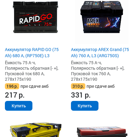
Аккумулятор RAPID GO (75
Аккумулятор AREX Grand (75
Ah) 680 А, (RP750E) L3
Ah) 760 А, L3 (ARG750S)
Ёмкость 75 А·ч,
Ёмкость 75 А·ч,
Полярность обратная [- +],
Полярность обратная [- +],
Пусковой ток 680 А,
Пусковой ток 760 А,
278x175x190
278x175x190
196
р.
при сдаче акб
310
р.
при сдаче акб
217
р.
331
р.
Купить
Купить