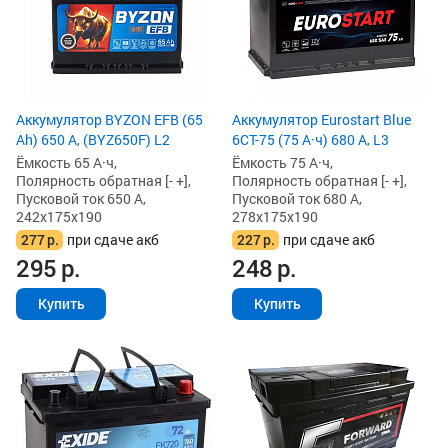
Аккумулятор BYZON EFB (65
Аккумулятор Eurostart Blue
Ah) 650 А, (BYZ650F) L2
6CT-75 (75 А·ч) 680 А, L3
Ёмкость 65 А·ч,
Ёмкость 75 А·ч,
Полярность обратная [- +],
Полярность обратная [- +],
Пусковой ток 650 А,
Пусковой ток 680 А,
242x175x190
278x175x190
277
р.
при сдаче акб
227
р.
при сдаче акб
295
р.
248
р.
Купить
Купить