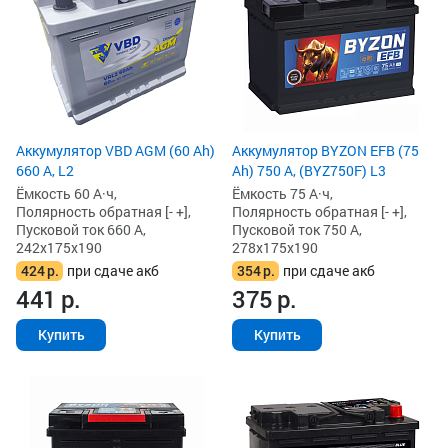
Аккумулятор VBD AGM (60 Ah)
Аккумулятор BYZON EFB (75
660 А, L2
Ah) 750 А, (BYZ750F) L3
Ёмкость 60 А·ч,
Ёмкость 75 А·ч,
Полярность обратная [- +],
Полярность обратная [- +],
Пусковой ток 660 А,
Пусковой ток 750 А,
242x175x190
278x175x190
424
р.
при сдаче акб
354
р.
при сдаче акб
441
р.
375
р.
Купить
Купить