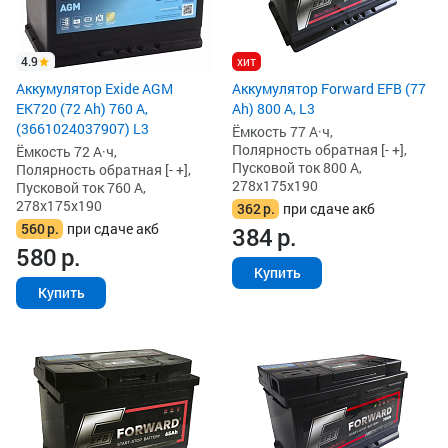
4.9
хит
Аккумулятор Exide AGM
Аккумулятор Forward EFB (77
EK720 (72 Ah) 760 А,
Ah) 800 А, L3
(3661024037907) L3
Ёмкость 77 А·ч,
Полярность обратная [- +],
Ёмкость 72 А·ч,
Пусковой ток 800 А,
Полярность обратная [- +],
278x175x190
Пусковой ток 760 А,
278x175x190
362
р.
при сдаче акб
560
р.
при сдаче акб
384
р.
580
р.
Купить
Купить