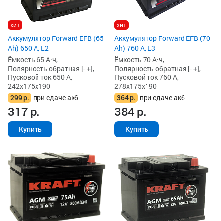
хит
хит
Аккумулятор Forward EFB (65
Аккумулятор Forward EFB (70
Ah) 650 А, L2
Ah) 760 А, L3
Ёмкость 65 А·ч,
Ёмкость 70 А·ч,
Полярность обратная [- +],
Полярность обратная [- +],
Пусковой ток 650 А,
Пусковой ток 760 А,
242x175x190
278x175x190
299
р.
при сдаче акб
364
р.
при сдаче акб
317
р.
384
р.
Купить
Купить