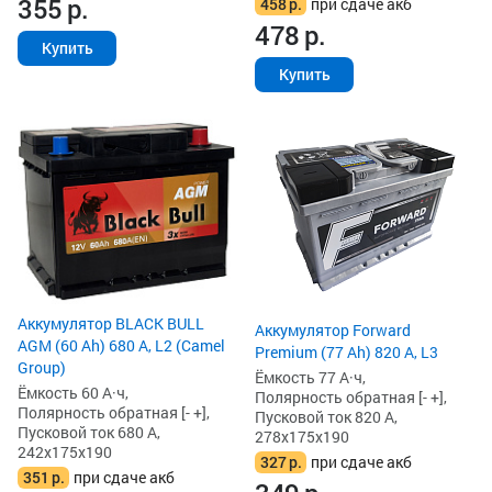
355
р.
458
р.
при сдаче акб
478
р.
Купить
Купить
Аккумулятор BLACK BULL
Аккумулятор Forward
AGM (60 Ah) 680 А, L2 (Camel
Premium (77 Ah) 820 А, L3
Group)
Ёмкость 77 А·ч,
Ёмкость 60 А·ч,
Полярность обратная [- +],
Полярность обратная [- +],
Пусковой ток 820 А,
Пусковой ток 680 А,
278x175x190
242x175x190
327
р.
при сдаче акб
351
р.
при сдаче акб