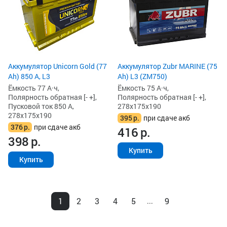
Аккумулятор Unicorn Gold (77
Аккумулятор Zubr MARINE (75
Ah) 850 А, L3
Ah) L3 (ZM750)
Ёмкость 77 А·ч,
Ёмкость 75 А·ч,
Полярность обратная [- +],
Полярность обратная [- +],
Пусковой ток 850 А,
278x175x190
278x175x190
395
р.
при сдаче акб
376
р.
при сдаче акб
416
р.
398
р.
Купить
Купить
1
2
3
4
5
9
...