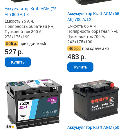
Аккумулятор Kraft AGM (75
Аккумулятор Kraft AGM (65
Ah) 800 А, L3
Ah) 700 А, L2
Ёмкость 75 А·ч,
Ёмкость 65 А·ч,
Полярность обратная [- +],
Полярность обратная [- +],
Пусковой ток 800 А,
Пусковой ток 700 А,
278x175x190
242x175x190
506
р.
при сдаче акб
465
р.
при сдаче акб
527
р.
483
р.
Купить
Купить
4.9
Аккумулятор Kraft AGM (60