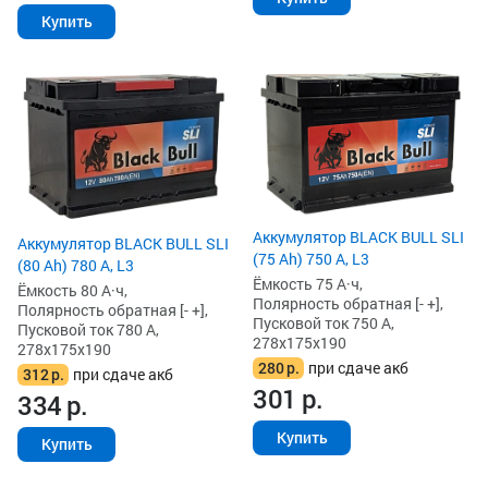
Купить
Аккумулятор BLACK BULL SLI
Аккумулятор BLACK BULL SLI
(75 Ah) 750 А, L3
(80 Ah) 780 А, L3
Ёмкость 75 А·ч,
Ёмкость 80 А·ч,
Полярность обратная [- +],
Полярность обратная [- +],
Пусковой ток 750 А,
Пусковой ток 780 А,
278x175x190
278x175x190
280
р.
при сдаче акб
312
р.
при сдаче акб
301
р.
334
р.
Купить
Купить