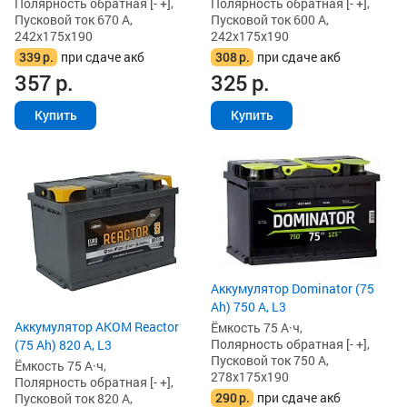
Полярность обратная [- +],
Полярность обратная [- +],
Пусковой ток 670 А,
Пусковой ток 600 А,
242x175x190
242x175x190
339
р.
при сдаче акб
308
р.
при сдаче акб
357
р.
325
р.
Купить
Купить
Аккумулятор Dominator (75
Ah) 750 А, L3
Аккумулятор AKOM Reactor
Ёмкость 75 А·ч,
Полярность обратная [- +],
(75 Ah) 820 А, L3
Пусковой ток 750 А,
Ёмкость 75 А·ч,
278x175x190
Полярность обратная [- +],
290
р.
при сдаче акб
Пусковой ток 820 А,