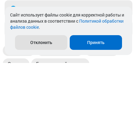
Telegram
Cайт использует файлы cookie для корректной работы и
анализа данных в соответствии с
Политикой обработки
файлов cookie
.
info@akkamulik.by
Отклонить
Принять
Доставка
Пункты выдачи
Магазины
Оплата
Безналичный расчет
Прием б/у акб
Информация
Отзывы
Контакты
© 2026. ООО «Аккамулик». 220056, Беларусь, г. Минск,
пр. Независимости, д.199.
УНП 192748524. Зарегистрирован в торговом реестре
№ 369712 от 01.03.2017