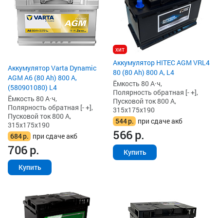
хит
Аккумулятор HITEC AGM VRL4
Аккумулятор Varta Dynamic
80 (80 Ah) 800 А, L4
AGM A6 (80 Ah) 800 А,
Ёмкость 80 А·ч,
(580901080) L4
Полярность обратная [- +],
Ёмкость 80 А·ч,
Пусковой ток 800 А,
Полярность обратная [- +],
315x175x190
Пусковой ток 800 А,
544
р.
при сдаче акб
315x175x190
566
р.
684
р.
при сдаче акб
706
р.
Купить
Купить