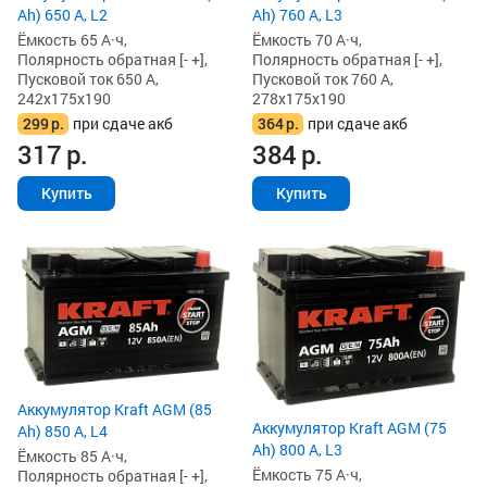
Ah) 650 А, L2
Ah) 760 А, L3
Ёмкость 65 А·ч,
Ёмкость 70 А·ч,
Полярность обратная [- +],
Полярность обратная [- +],
Пусковой ток 650 А,
Пусковой ток 760 А,
242x175x190
278x175x190
299
р.
при сдаче акб
364
р.
при сдаче акб
317
р.
384
р.
Купить
Купить
Аккумулятор Kraft AGM (85
Аккумулятор Kraft AGM (75
Ah) 850 А, L4
Ah) 800 А, L3
Ёмкость 85 А·ч,
Ёмкость 75 А·ч,
Полярность обратная [- +],