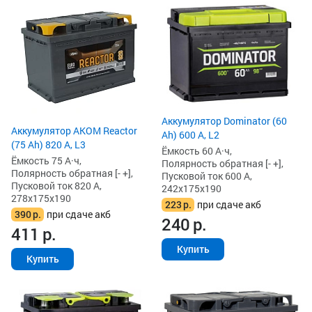
Аккумулятор Dominator (60
Аккумулятор AKOM Reactor
Ah) 600 А, L2
(75 Ah) 820 А, L3
Ёмкость 60 А·ч,
Ёмкость 75 А·ч,
Полярность обратная [- +],
Полярность обратная [- +],
Пусковой ток 600 А,
Пусковой ток 820 А,
242x175x190
278x175x190
223
р.
при сдаче акб
390
р.
при сдаче акб
240
р.
411
р.
Купить
Купить