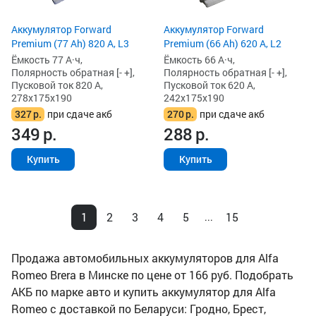
Аккумулятор Forward
Аккумулятор Forward
Premium (77 Ah) 820 А, L3
Premium (66 Ah) 620 А, L2
Ёмкость 77 А·ч,
Ёмкость 66 А·ч,
Полярность обратная [- +],
Полярность обратная [- +],
Пусковой ток 820 А,
Пусковой ток 620 А,
278x175x190
242x175x190
327
р.
при сдаче акб
270
р.
при сдаче акб
349
р.
288
р.
Купить
Купить
1
2
3
4
5
15
...
Продажа автомобильных аккумуляторов для Alfa
Romeo Brera в Минске по цене от 166 руб. Подобрать
АКБ по марке авто и купить аккумулятор для Alfa
Romeo с доставкой по Беларуси: Гродно, Брест,