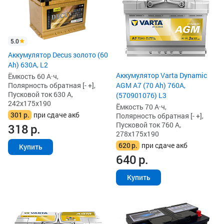
5.0
Аккумулятор Decus золото (60
Ah) 630A, L2
Аккумулятор Varta Dynamic
Ёмкость 60 А·ч,
Полярность обратная [- +],
AGM A7 (70 Ah) 760A,
Пусковой ток 630 А,
(570901076) L3
242x175x190
Ёмкость 70 А·ч,
301
р.
при сдаче акб
Полярность обратная [- +],
Пусковой ток 760 А,
318
р.
278x175x190
620
р.
при сдаче акб
Купить
640
р.
Купить