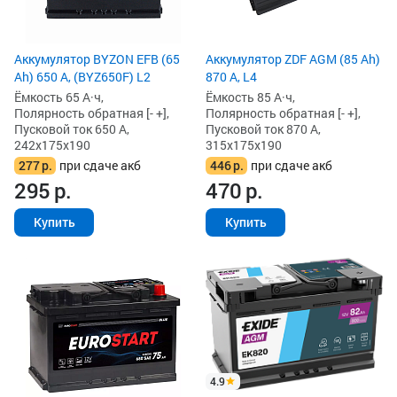
Аккумулятор BYZON EFB (65
Аккумулятор ZDF AGM (85 Ah)
Ah) 650 А, (BYZ650F) L2
870 А, L4
Ёмкость 65 А·ч,
Ёмкость 85 А·ч,
Полярность обратная [- +],
Полярность обратная [- +],
Пусковой ток 650 А,
Пусковой ток 870 А,
242x175x190
315x175x190
277
р.
при сдаче акб
446
р.
при сдаче акб
295
р.
470
р.
Купить
Купить
4.9