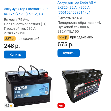
Аккумулятор Exide AGM
EK820 (82 Ah) 800 А,
Аккумулятор Eurostart Blue
(3661024037914) L4
6CT-75 (75 А·ч) 680 А, L3
Ёмкость 82 А·ч,
Ёмкость 75 А·ч,
Полярность обратная [- +],
Полярность обратная [- +],
Пусковой ток 800 А,
Пусковой ток 680 А,
315x175x190
278x175x190
652
р.
при сдаче акб
227
р.
при сдаче акб
675
р.
248
р.
Купить
Купить
4.9
хит