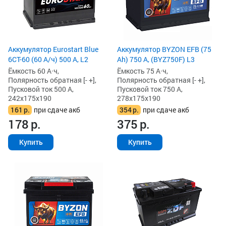
Аккумулятор Eurostart Blue
Аккумулятор BYZON EFB (75
6CT-60 (60 А/ч) 500 А, L2
Ah) 750 А, (BYZ750F) L3
Ёмкость 60 А·ч,
Ёмкость 75 А·ч,
Полярность обратная [- +],
Полярность обратная [- +],
Пусковой ток 500 А,
Пусковой ток 750 А,
242x175x190
278x175x190
161
р.
при сдаче акб
354
р.
при сдаче акб
178
р.
375
р.
Купить
Купить