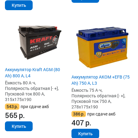
Купить
Аккумулятор Kraft AGM (80
Ah) 800 А, L4
Аккумулятор AKOM +EFB (75
Ёмкость 80 А·ч,
Ah) 750 А, L3
Полярность обратная [- +],
Ёмкость 75 А·ч,
Пусковой ток 800 А,
Полярность обратная [- +],
315x175x190
Пусковой ток 750 А,
543
р.
при сдаче акб
278x175x190
565
р.
386
р.
при сдаче акб
407
р.
Купить
Купить