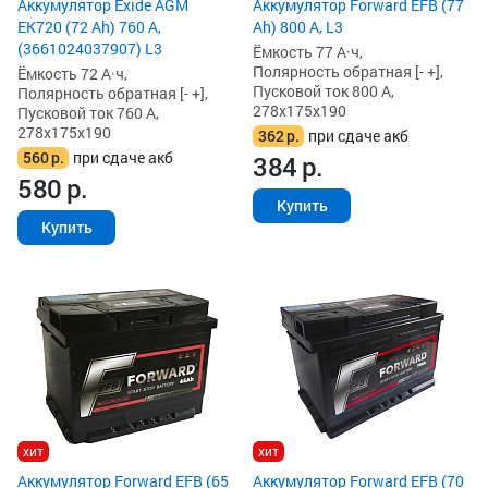
Аккумулятор Exide AGM
Аккумулятор Forward EFB (77
EK720 (72 Ah) 760 А,
Ah) 800 А, L3
(3661024037907) L3
Ёмкость 77 А·ч,
Полярность обратная [- +],
Ёмкость 72 А·ч,
Пусковой ток 800 А,
Полярность обратная [- +],
278x175x190
Пусковой ток 760 А,
278x175x190
362
р.
при сдаче акб
560
р.
при сдаче акб
384
р.
580
р.
Купить
Купить
хит
хит
Аккумулятор Forward EFB (65
Аккумулятор Forward EFB (70