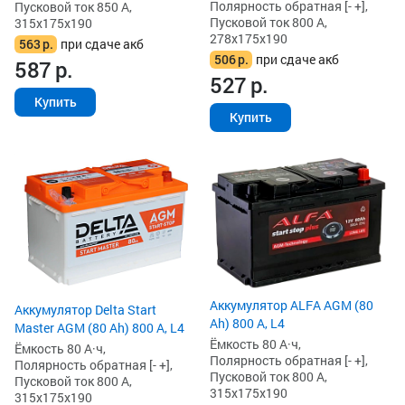
Полярность обратная [- +],
Пусковой ток 850 А,
Пусковой ток 800 А,
315x175x190
278x175x190
563
р.
при сдаче акб
506
р.
при сдаче акб
587
р.
527
р.
Купить
Купить
Аккумулятор ALFA AGM (80
Аккумулятор Delta Start
Ah) 800 А, L4
Master AGM (80 Ah) 800 А, L4
Ёмкость 80 А·ч,
Ёмкость 80 А·ч,
Полярность обратная [- +],
Полярность обратная [- +],
Пусковой ток 800 А,
Пусковой ток 800 А,
315x175x190
315x175x190