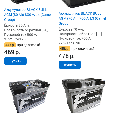
Аккумулятор BLACK BULL
Аккумулятор BLACK BULL
AGM (80 Ah) 800 А, L4 (Camel
AGM (70 Ah) 760 А, L3 (Camel
Group)
Group)
Ёмкость 80 А·ч,
Ёмкость 70 А·ч,
Полярность обратная [- +],
Полярность обратная [- +],
Пусковой ток 800 А,
Пусковой ток 760 А,
315x175x190
278x175x190
447
р.
при сдаче акб
458
р.
при сдаче акб
469
р.
478
р.
Купить
Купить