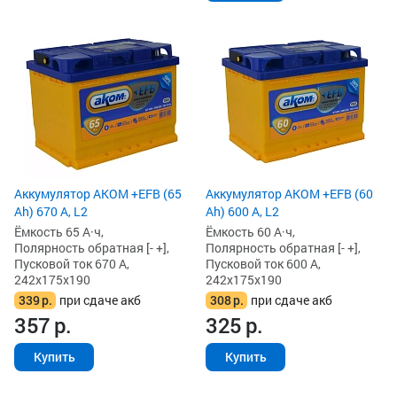
Аккумулятор AKOM +EFB (65
Аккумулятор AKOM +EFB (60
Ah) 670 А, L2
Ah) 600 А, L2
Ёмкость 65 А·ч,
Ёмкость 60 А·ч,
Полярность обратная [- +],
Полярность обратная [- +],
Пусковой ток 670 А,
Пусковой ток 600 А,
242x175x190
242x175x190
339
р.
при сдаче акб
308
р.
при сдаче акб
357
р.
325
р.
Купить
Купить