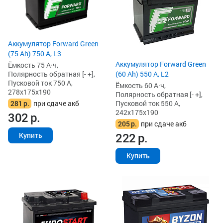
Аккумулятор Forward Green
(75 Ah) 750 А, L3
Аккумулятор Forward Green
Ёмкость 75 А·ч,
Полярность обратная [- +],
(60 Ah) 550 А, L2
Пусковой ток 750 А,
Ёмкость 60 А·ч,
278x175x190
Полярность обратная [- +],
281
р.
при сдаче акб
Пусковой ток 550 А,
242x175x190
302
р.
205
р.
при сдаче акб
222
р.
Купить
Купить