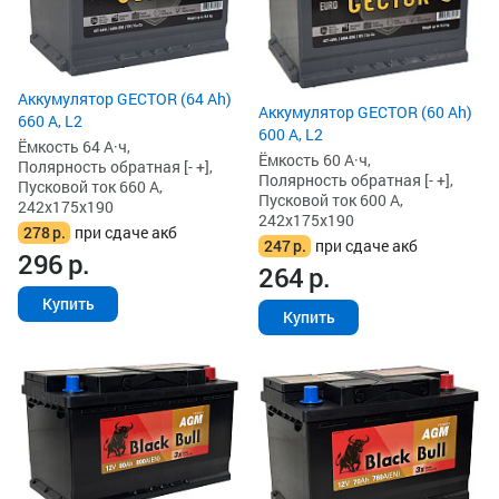
Аккумулятор GECTOR (64 Ah)
Аккумулятор GECTOR (60 Ah)
660 А, L2
600 А, L2
Ёмкость 64 А·ч,
Ёмкость 60 А·ч,
Полярность обратная [- +],
Полярность обратная [- +],
Пусковой ток 660 А,
Пусковой ток 600 А,
242x175x190
242x175x190
278
р.
при сдаче акб
247
р.
при сдаче акб
296
р.
264
р.
Купить
Купить