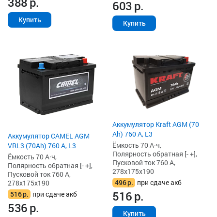
388
р.
603
р.
Купить
Купить
Аккумулятор Kraft AGM (70
Ah) 760 А, L3
Аккумулятор CAMEL AGM
Ёмкость 70 А·ч,
VRL3 (70Ah) 760 А, L3
Полярность обратная [- +],
Ёмкость 70 А·ч,
Пусковой ток 760 А,
Полярность обратная [- +],
278x175x190
Пусковой ток 760 А,
496
р.
при сдаче акб
278x175x190
516
р.
516
р.
при сдаче акб
536
р.
Купить