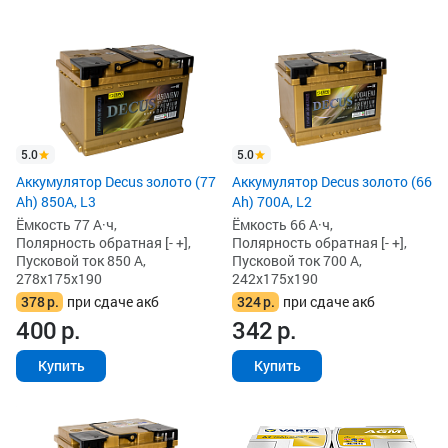
5.0
5.0
Аккумулятор Decus золото (77
Аккумулятор Decus золото (66
Ah) 850А, L3
Ah) 700A, L2
Ёмкость 77 А·ч,
Ёмкость 66 А·ч,
Полярность обратная [- +],
Полярность обратная [- +],
Пусковой ток 850 А,
Пусковой ток 700 А,
278x175x190
242x175x190
378
р.
при сдаче акб
324
р.
при сдаче акб
400
р.
342
р.
Купить
Купить