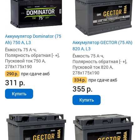
Аккумулятор Dominator (75
Ah) 750 А, L3
Аккумулятор GECTOR (75 Ah)
820 А, L3
Ёмкость 75 А·ч,
Полярность обратная [- +],
Ёмкость 75 А·ч,
Пусковой ток 750 А,
Полярность обратная [- +],
278x175x190
Пусковой ток 820 А,
278x175x190
290
р.
при сдаче акб
334
р.
при сдаче акб
311
р.
355
р.
Купить
Купить