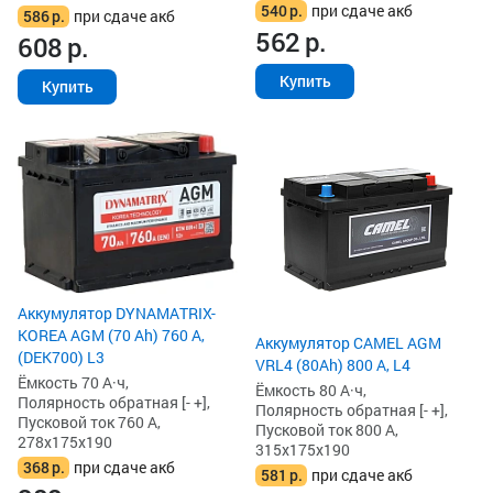
540
р.
при сдаче акб
586
р.
при сдаче акб
562
р.
608
р.
Купить
Купить
Аккумулятор DYNAMATRIX-
KOREA AGM (70 Ah) 760 А,
Аккумулятор CAMEL AGM
(DEK700) L3
VRL4 (80Ah) 800 А, L4
Ёмкость 70 А·ч,
Ёмкость 80 А·ч,
Полярность обратная [- +],
Полярность обратная [- +],
Пусковой ток 760 А,
Пусковой ток 800 А,
278x175x190
315x175x190
368
р.
при сдаче акб
581
р.
при сдаче акб