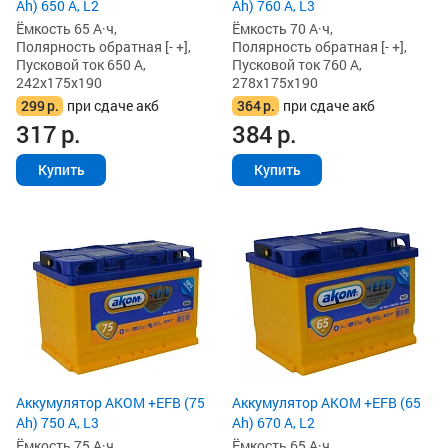
Ah) 650 А, L2
Ah) 760 А, L3
Ёмкость 65 А·ч,
Ёмкость 70 А·ч,
Полярность обратная [- +],
Полярность обратная [- +],
Пусковой ток 650 А,
Пусковой ток 760 А,
242x175x190
278x175x190
299
р.
при сдаче акб
364
р.
при сдаче акб
317
р.
384
р.
Купить
Купить
Аккумулятор AKOM +EFB (75
Аккумулятор AKOM +EFB (65
Ah) 750 А, L3
Ah) 670 А, L2
Ёмкость 75 А·ч,
Ёмкость 65 А·ч,