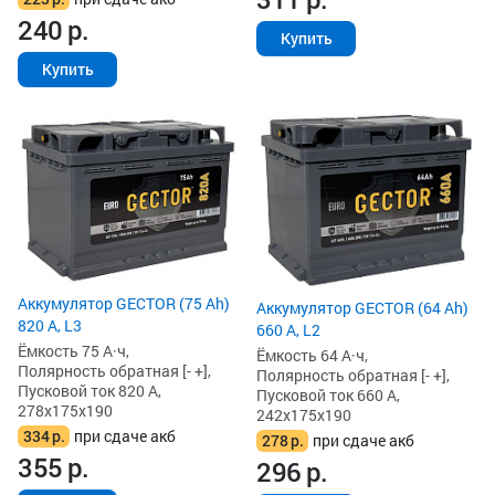
240
р.
Купить
Купить
Аккумулятор GECTOR (75 Ah)
Аккумулятор GECTOR (64 Ah)
820 А, L3
660 А, L2
Ёмкость 75 А·ч,
Ёмкость 64 А·ч,
Полярность обратная [- +],
Полярность обратная [- +],
Пусковой ток 820 А,
Пусковой ток 660 А,
278x175x190
242x175x190
334
р.
при сдаче акб
278
р.
при сдаче акб
355
р.
296
р.