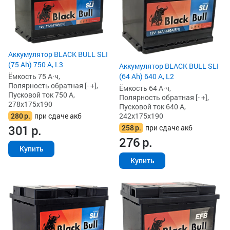
Аккумулятор BLACK BULL SLI
(75 Ah) 750 А, L3
Аккумулятор BLACK BULL SLI
Ёмкость 75 А·ч,
(64 Ah) 640 А, L2
Полярность обратная [- +],
Ёмкость 64 А·ч,
Пусковой ток 750 А,
Полярность обратная [- +],
278x175x190
Пусковой ток 640 А,
280
р.
при сдаче акб
242x175x190
301
р.
258
р.
при сдаче акб
276
р.
Купить
Купить