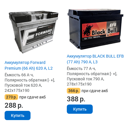
Аккумулятор BLACK BULL EFB
(77 Ah) 790 А, L3
Аккумулятор Forward
Premium (66 Ah) 620 А, L2
Ёмкость 77 А·ч,
Полярность обратная [- +],
Ёмкость 66 А·ч,
Пусковой ток 790 А,
Полярность обратная [- +],
278x175x190
Пусковой ток 620 А,
242x175x190
366
р.
при сдаче акб
270
р.
при сдаче акб
388
р.
288
р.
Купить
Купить