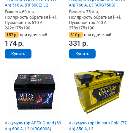
Ah) 510 А, (RP600E) L2
Ah) 760 А, L3 (ARG750S)
Ёмкость 60 А·ч,
Ёмкость 75 А·ч,
Полярность обратная [- +],
Полярность обратная [- +],
Пусковой ток 510 А,
Пусковой ток 760 А,
242x175x190
278x175x190
157
р.
при сдаче акб
310
р.
при сдаче акб
174
р.
331
р.
Купить
Купить
Аккумулятор AREX Grand (60
Аккумулятор Unicorn Gold (77
Ah) 600 А, L2 (ARG600S)
Ah) 850 А, L3