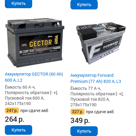
Купить
Купить
Аккумулятор GECTOR (60 Ah)
Аккумулятор Forward
600 А, L2
Premium (77 Ah) 820 А, L3
Ёмкость 60 А·ч,
Ёмкость 77 А·ч,
Полярность обратная [- +],
Полярность обратная [- +],
Пусковой ток 600 А,
Пусковой ток 820 А,
242x175x190
278x175x190
247
р.
при сдаче акб
327
р.
при сдаче акб
264
р.
349
р.
Купить
Купить