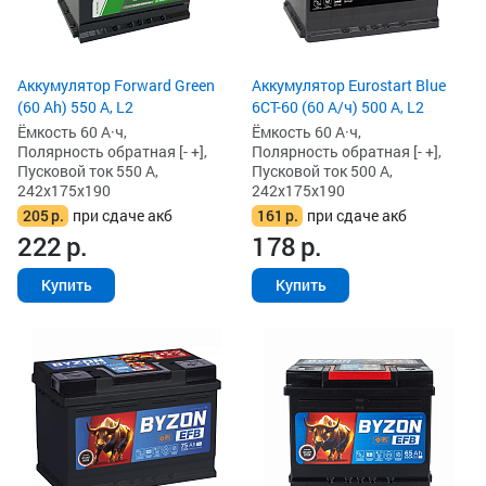
Аккумулятор Forward Green
Аккумулятор Eurostart Blue
(60 Ah) 550 А, L2
6CT-60 (60 А/ч) 500 А, L2
Ёмкость 60 А·ч,
Ёмкость 60 А·ч,
Полярность обратная [- +],
Полярность обратная [- +],
Пусковой ток 550 А,
Пусковой ток 500 А,
242x175x190
242x175x190
205
р.
при сдаче акб
161
р.
при сдаче акб
222
р.
178
р.
Купить
Купить