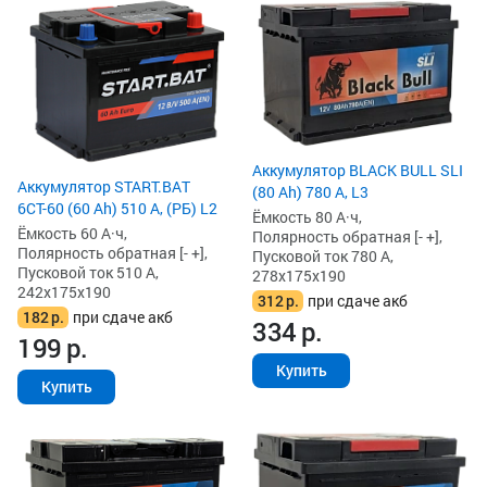
Аккумулятор BLACK BULL SLI
Аккумулятор START.BAT
(80 Ah) 780 А, L3
6СТ-60 (60 Ah) 510 А, (РБ) L2
Ёмкость 80 А·ч,
Ёмкость 60 А·ч,
Полярность обратная [- +],
Полярность обратная [- +],
Пусковой ток 780 А,
Пусковой ток 510 А,
278x175x190
242x175x190
312
р.
при сдаче акб
182
р.
при сдаче акб
334
р.
199
р.
Купить
Купить