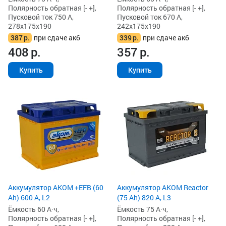
Полярность обратная [- +],
Полярность обратная [- +],
Пусковой ток 750 А,
Пусковой ток 670 А,
278x175x190
242x175x190
387
р.
при сдаче акб
339
р.
при сдаче акб
408
р.
357
р.
Купить
Купить
Аккумулятор AKOM +EFB (60
Аккумулятор AKOM Reactor
Ah) 600 А, L2
(75 Ah) 820 А, L3
Ёмкость 60 А·ч,
Ёмкость 75 А·ч,
Полярность обратная [- +],
Полярность обратная [- +],