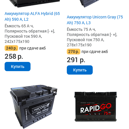
Аккумулятор ALFA Hybrid (65
Аккумулятор Unicorn Gray (75
Ah) 590 А, L2
Ah) 750 А, L3
Ёмкость 65 А·ч,
Ёмкость 75 А·ч,
Полярность обратная [- +],
Полярность обратная [- +],
Пусковой ток 590 А,
Пусковой ток 750 А,
242x175x190
278x175x190
240
р.
при сдаче акб
270
р.
при сдаче акб
258
р.
291
р.
Купить
Купить