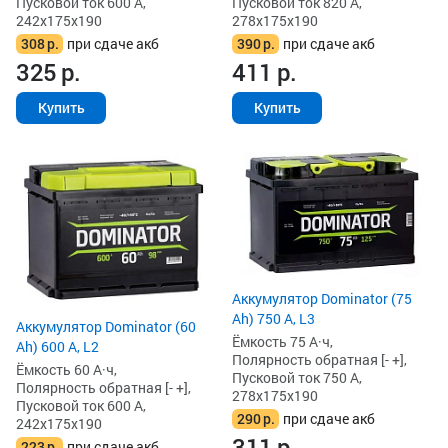
Пусковой ток 600 А,
Пусковой ток 820 А,
242x175x190
278x175x190
308
р.
при сдаче акб
390
р.
при сдаче акб
325
р.
411
р.
Купить
Купить
Аккумулятор Dominator (75
Ah) 750 А, L3
Аккумулятор Dominator (60
Ёмкость 75 А·ч,
Ah) 600 А, L2
Полярность обратная [- +],
Ёмкость 60 А·ч,
Пусковой ток 750 А,
Полярность обратная [- +],
278x175x190
Пусковой ток 600 А,
290
р.
при сдаче акб
242x175x190
311
р.
223
р.
при сдаче акб