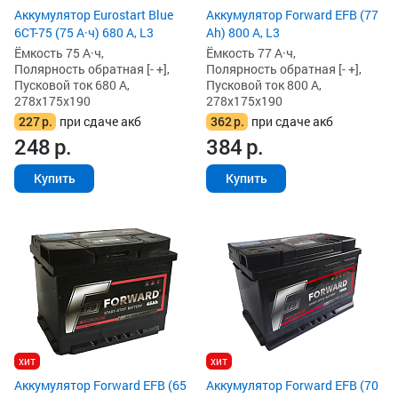
Аккумулятор Eurostart Blue
Аккумулятор Forward EFB (77
6CT-75 (75 А·ч) 680 А, L3
Ah) 800 А, L3
Ёмкость 75 А·ч,
Ёмкость 77 А·ч,
Полярность обратная [- +],
Полярность обратная [- +],
Пусковой ток 680 А,
Пусковой ток 800 А,
278x175x190
278x175x190
227
р.
при сдаче акб
362
р.
при сдаче акб
248
р.
384
р.
Купить
Купить
хит
хит
Аккумулятор Forward EFB (65
Аккумулятор Forward EFB (70