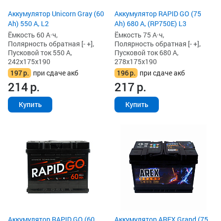
Аккумулятор Unicorn Gray (60
Аккумулятор RAPID GO (75
Ah) 550 А, L2
Ah) 680 А, (RP750E) L3
Ёмкость 60 А·ч,
Ёмкость 75 А·ч,
Полярность обратная [- +],
Полярность обратная [- +],
Пусковой ток 550 А,
Пусковой ток 680 А,
242x175x190
278x175x190
197
р.
при сдаче акб
196
р.
при сдаче акб
214
р.
217
р.
Купить
Купить
Аккумулятор RAPID GO (60
Аккумулятор AREX Grand (75