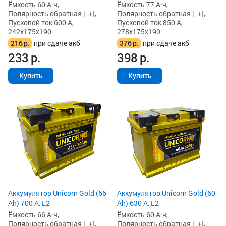
Ёмкость 60 А·ч,
Ёмкость 77 А·ч,
Полярность обратная [- +],
Полярность обратная [- +],
Пусковой ток 600 А,
Пусковой ток 850 А,
242x175x190
278x175x190
216
р.
при сдаче акб
376
р.
при сдаче акб
233
р.
398
р.
Купить
Купить
Аккумулятор Unicorn Gold (66
Аккумулятор Unicorn Gold (60
Ah) 700 А, L2
Ah) 630 А, L2
Ёмкость 66 А·ч,
Ёмкость 60 А·ч,
Полярность обратная [- +],
Полярность обратная [- +],