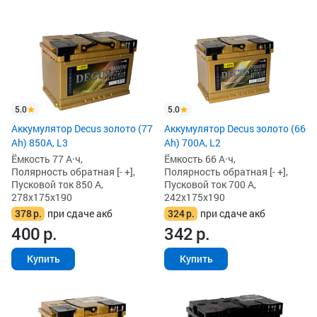
5.0
5.0
Аккумулятор Decus золото (77
Аккумулятор Decus золото (66
Ah) 850А, L3
Ah) 700A, L2
Ёмкость 77 А·ч,
Ёмкость 66 А·ч,
Полярность обратная [- +],
Полярность обратная [- +],
Пусковой ток 850 А,
Пусковой ток 700 А,
278x175x190
242x175x190
378
р.
при сдаче акб
324
р.
при сдаче акб
400
р.
342
р.
Купить
Купить