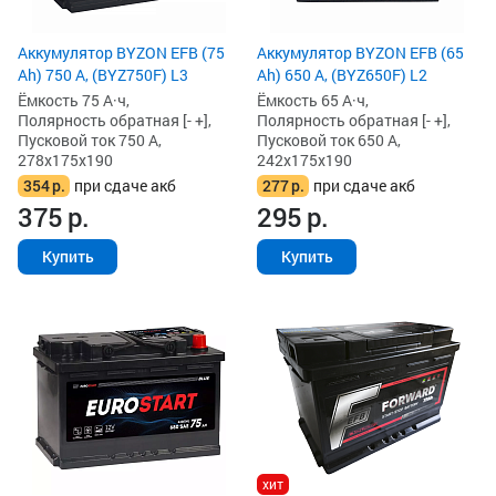
Аккумулятор BYZON EFB (75
Аккумулятор BYZON EFB (65
Ah) 750 А, (BYZ750F) L3
Ah) 650 А, (BYZ650F) L2
Ёмкость 75 А·ч,
Ёмкость 65 А·ч,
Полярность обратная [- +],
Полярность обратная [- +],
Пусковой ток 750 А,
Пусковой ток 650 А,
278x175x190
242x175x190
354
р.
при сдаче акб
277
р.
при сдаче акб
375
р.
295
р.
Купить
Купить
хит