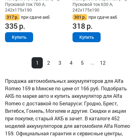
Пусковой ток 700 А,
Пусковой ток 630 А,
242x175x190
242x175x190
317
р.
при сдаче акб
301
р.
при сдаче акб
335
р.
318
р.
Купить
Купить
1
2
3
4
5
12
...
Продажа автомобильных аккумуляторов для Alfa
Romeo 159 в Минске по цене от 166 руб. Подобрать
АКБ по марке авто и купить аккумулятор для Alfa
Romeo с доставкой по Беларуси: Гродно, Брест,
Витебск, Гомель, Могилев и другие. Скидки и акции
при покупке, старый АКБ в зачет. В каталоге 452
моделей аккумуляторов для автомобиля Alfa Romeo
159. Официальная гарантия и сервисные центры,