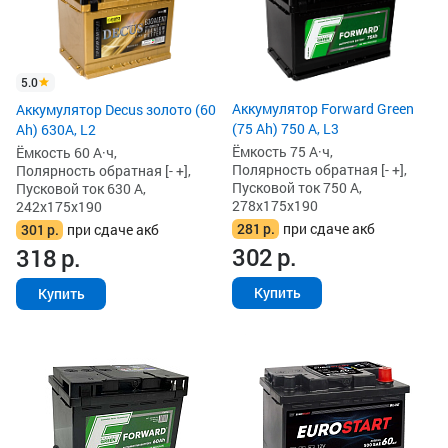
5.0
Аккумулятор Forward Green
Аккумулятор Decus золото (60
(75 Ah) 750 А, L3
Ah) 630A, L2
Ёмкость 75 А·ч,
Ёмкость 60 А·ч,
Полярность обратная [- +],
Полярность обратная [- +],
Пусковой ток 750 А,
Пусковой ток 630 А,
278x175x190
242x175x190
281
р.
при сдаче акб
301
р.
при сдаче акб
302
р.
318
р.
Купить
Купить