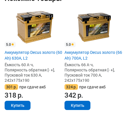
Ак
Ah
Ём
По
Пу
24
5.0
5.0
2
Аккумулятор Decus золото (60
Аккумулятор Decus золото (66
2
Ah) 630A, L2
Ah) 700A, L2
Ёмкость 60 А·ч,
Ёмкость 66 А·ч,
Полярность обратная [- +],
Полярность обратная [- +],
Пусковой ток 630 А,
Пусковой ток 700 А,
242x175x190
242x175x190
301
р.
при сдаче акб
324
р.
при сдаче акб
318
р.
342
р.
Купить
Купить