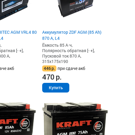
HITEC AGM VRL4 80
Аккумулятор ZDF AGM (85 Ah)
L4
870 А, L4
,
Ёмкость 85 А·ч,
атная [- +],
Полярность обратная [- +],
00 А,
Пусковой ток 870 А,
315x175x190
аче акб
446
р.
при сдаче акб
470
р.
Купить