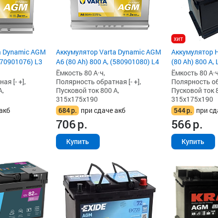
хит
a Dynamic AGM
Аккумулятор Varta Dynamic AGM
Аккумулятор 
570901076) L3
A6 (80 Ah) 800 А, (580901080) L4
(80 Ah) 800 А, 
Ёмкость 80 А·ч,
Ёмкость 80 А·ч
я [- +],
Полярность обратная [- +],
Полярность обр
А,
Пусковой ток 800 А,
Пусковой ток 8
315x175x190
315x175x190
акб
684
р.
при сдаче акб
544
р.
при сд
706
р.
566
р.
Купить
Купить