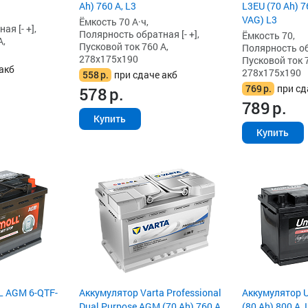
Ah) 760 А, L3
L3EU (70 Ah) 7
VAG) L3
Ёмкость 70 А·ч,
я [- +],
Полярность обратная [- +],
Ёмкость 70,
А,
Пусковой ток 760 А,
Полярность обр
278x175x190
Пусковой ток 7
акб
278x175x190
558
р.
при сдаче акб
769
р.
при сд
578
р.
789
р.
Купить
Купить
L AGM 6-QTF-
Аккумулятор Varta Professional
Аккумулятор 
Dual Purpose AGM (70 Ah) 760 А,
(80 Ah) 800 А, 