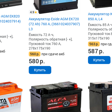
4.9
Аккумулятор K
e AGM EK820
Аккумулятор Exide AGM EK720
850 А, L4
661024037914)
(72 Ah) 760 А, (3661024037907)
Ёмкость 85 А·ч
L3
Полярность обр
Пусковой ток 8
Ёмкость 72 А·ч,
я [- +],
315x175x190
Полярность обратная [- +],
А,
Пусковой ток 760 А,
563
р.
при сд
278x175x190
587
р.
акб
560
р.
при сдаче акб
580
р.
Купить
Купить