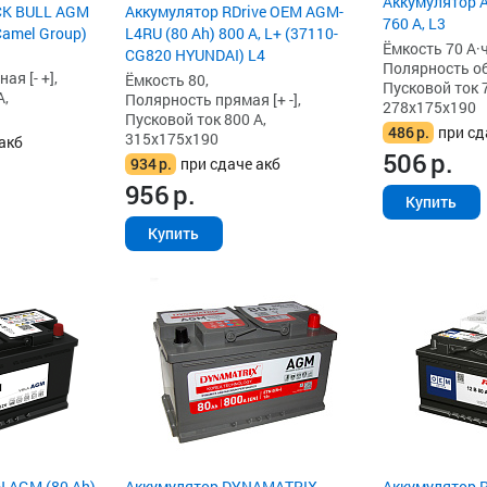
Аккумулятор A
CK BULL AGM
Аккумулятор RDrive OEM AGM-
760 А, L3
(Camel Group)
L4RU (80 Ah) 800 А, L+ (37110-
Ёмкость 70 А·ч
CG820 HYUNDAI) L4
Полярность обр
я [- +],
Ёмкость 80,
Пусковой ток 7
А,
Полярность прямая [+ -],
278x175x190
Пусковой ток 800 А,
486
р.
при сд
315x175x190
акб
506
р.
934
р.
при сдаче акб
956
р.
Купить
Купить
N AGM (80 Ah)
Аккумулятор DYNAMATRIX-
Аккумулятор 