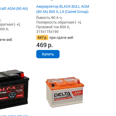
Аккумулятор BLACK BULL AGM
raft AGM (80 Ah)
(80 Ah) 800 А, L4 (Camel Group)
Ёмкость 80 А·ч,
,
Полярность обратная [- +],
атная [- +],
Пусковой ток 800 А,
00 А,
315x175x190
447
р.
при сдаче акб
аче акб
469
р.
Купить