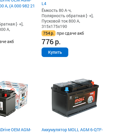
L4
00 А, (A 000 982 21
Ёмкость 80 А·ч,
Полярность обратная [- +],
Пусковой ток 800 А,
атная [- +],
315x175x190
00 А,
754
р.
при сдаче акб
776
р.
аче акб
Купить
RDrive OEM AGM-
Аккумулятор MOLL AGM 6-QTF-