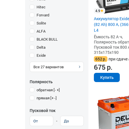
Hitec
4.9
Forvard
Аккумулятор Exid
Solite
(82 Ah) 800 А, (3
L4
ALFA
Ёмкость 82 А·ч,
BLACK BULL
Полярность обратна
Пусковой ток 800 
Delta
315x175x190
Exide
652
р.
при сдаче 
675
р.
Все
27
вариантов
Купить
Полярность
обратная [- +]
прямая [+ -]
Пусковой ток
-