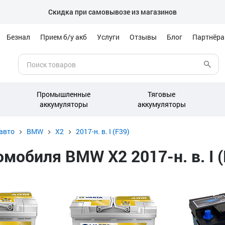
Скидка при самовывозе из магазинов
Безнал
Прием б/у акб
Услуги
Отзывы
Блог
Партнёр
Промышленные
Тяговые
аккумуляторы
аккумуляторы
авто
BMW
X2
2017-н. в. I (F39)
обиля BMW X2 2017-н. в. I (F