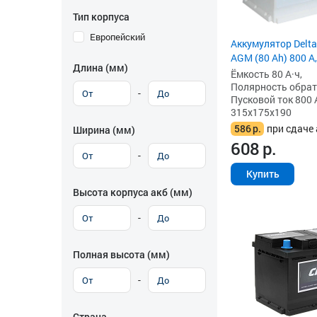
Тип корпуса
Европейский
Аккумулятор Delta
AGM (80 Ah) 800 А,
Длина (мм)
Ёмкость 80 А·ч,
Полярность обратна
-
Пусковой ток 800 
315x175x190
586
р.
при сдаче 
Ширина (мм)
608
р.
-
Купить
Высота корпуса акб (мм)
-
Полная высота (мм)
-
Страна