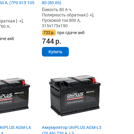
60 А, (7P0 915 105
80 (80 Ah)
Ёмкость 80 А·ч,
Полярность обратная [- +],
Пусковой ток 800 А,
атная [- +],
315x175x190
60 А,
722
р.
при сдаче акб
аче акб
744
р.
Купить
UniPLUS AGM-L4
Аккумулятор UniPLUS AGM-L3
L4
(70 Ah) 720 А, L3