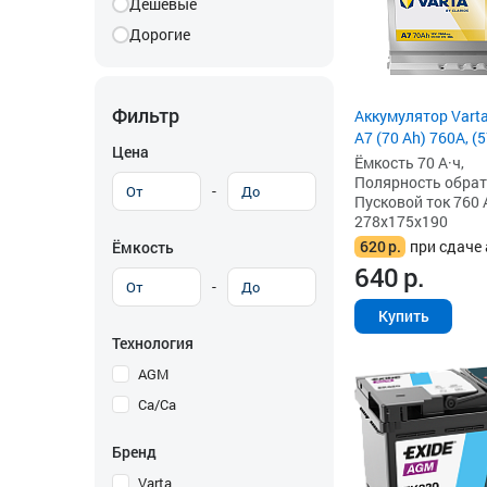
Дешевые
Дорогие
Фильтр
Аккумулятор Vart
A7 (70 Ah) 760A, (
Цена
Ёмкость 70 А·ч,
Полярность обратна
-
Пусковой ток 760 
278x175x190
620
р.
при сдаче 
Ёмкость
640
р.
-
Купить
Технология
AGM
Ca/Ca
Бренд
Varta