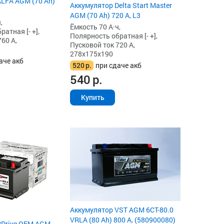
LFA AGM (70 Ah)
Аккумулятор Delta Start Master
AGM (70 Ah) 720 А, L3
,
Ёмкость 70 А·ч,
атная [- +],
Полярность обратная [- +],
60 А,
Пусковой ток 720 А,
278x175x190
аче акб
520
р.
при сдаче акб
540
р.
Купить
Аккумулятор VST AGM 6СТ-80.0
VRLA (80 Ah) 800 А, (580900080)
RDrive OEM AGM-