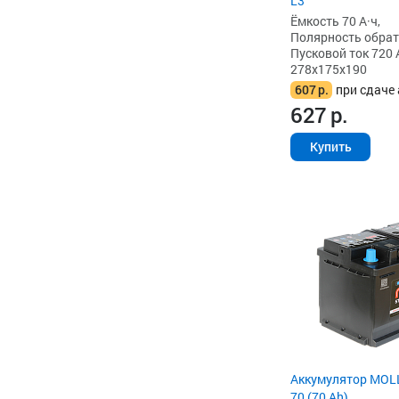
L3
Ёмкость 70 А·ч,
Полярность обратна
Пусковой ток 720 
278x175x190
607
р.
при сдаче 
627
р.
Купить
Аккумулятор MOL
70 (70 Ah)