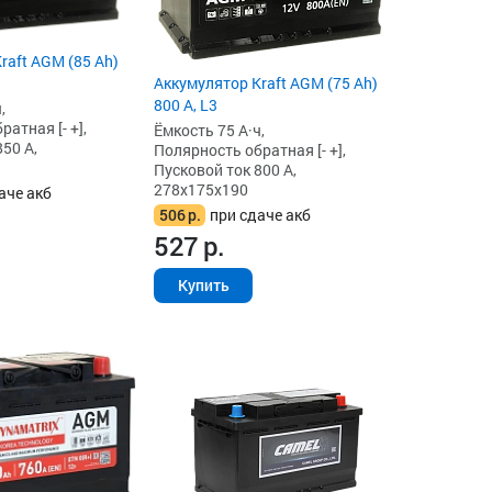
raft AGM (85 Ah)
Аккумулятор Kraft AGM (75 Ah)
800 А, L3
,
атная [- +],
Ёмкость 75 А·ч,
50 А,
Полярность обратная [- +],
Пусковой ток 800 А,
278x175x190
аче акб
506
р.
при сдаче акб
527
р.
Купить