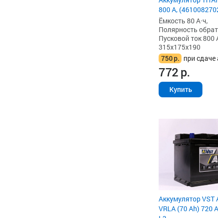
800 А, (461008270
Ёмкость 80 А·ч,
Полярность обратна
Пусковой ток 800 
315x175x190
750
р.
при сдаче 
772
р.
Купить
Аккумулятор VST 
VRLA (70 Ah) 720 