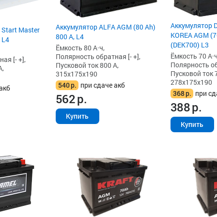
Аккумулятор 
Аккумулятор ALFA AGM (80 Ah)
 Start Master
KOREA AGM (70
800 А, L4
 L4
(DEK700) L3
Ёмкость 80 А·ч,
Ёмкость 70 А·ч
Полярность обратная [- +],
я [- +],
Полярность обр
Пусковой ток 800 А,
А,
Пусковой ток 7
315x175x190
278x175x190
540
р.
при сдаче акб
акб
368
р.
при сд
562
р.
388
р.
Купить
Купить