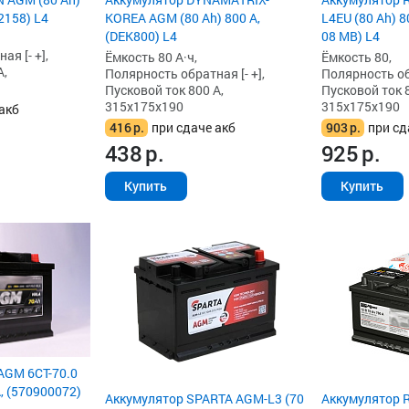
2158) L4
KOREA AGM (80 Ah) 800 А,
L4EU (80 Ah) 8
(DEK800) L4
08 MB) L4
я [- +],
Ёмкость 80 А·ч,
Ёмкость 80,
А,
Полярность обратная [- +],
Полярность обр
Пусковой ток 800 А,
Пусковой ток 8
315x175x190
315x175x190
акб
416
р.
при сдаче акб
903
р.
при сд
438
р.
925
р.
Купить
Купить
AGM 6СТ-70.0
А, (570900072)
Аккумулятор SPARTA AGM-L3 (70
Аккумулятор 