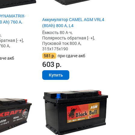
DYNAMATRIX-
Аккумулятор CAMEL AGM VRL4
 Ah) 760 А,
(80Ah) 800 А, L4
Ёмкость 80 А·ч,
,
Полярность обратная [- +],
атная [- +],
Пусковой ток 800 А,
60 А,
315x175x190
581
р.
при сдаче акб
аче акб
603
р.
Купить