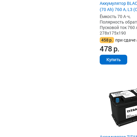
Аккумулятор BLA
(70 Ah) 760 А, L3 
Ёмкость 70 А·ч,
Полярность обратна
Пусковой ток 760 
278x175x190
458
р.
при сдаче 
478
р.
Купить
Аккумулятор TITA