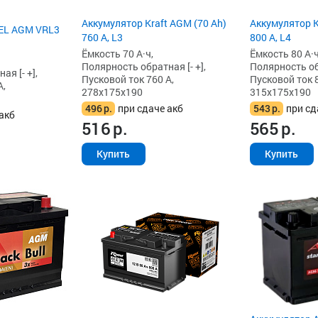
Аккумулятор Kraft AGM (70 Ah)
Аккумулятор K
EL AGM VRL3
760 А, L3
800 А, L4
Ёмкость 70 А·ч,
Ёмкость 80 А·ч
Полярность обратная [- +],
Полярность обр
я [- +],
Пусковой ток 760 А,
Пусковой ток 8
А,
278x175x190
315x175x190
496
р.
при сдаче акб
543
р.
при сд
акб
516
р.
565
р.
Купить
Купить