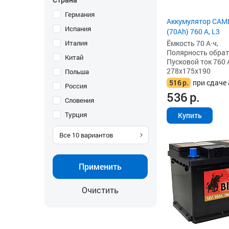
Германия
Аккумулятор CAM
Испания
(70Ah) 760 А, L3
Ёмкость 70 А·ч,
Италия
Полярность обратна
Китай
Пусковой ток 760 
278x175x190
Польша
516
р.
при сдаче 
Россия
536
р.
Словения
Турция
Купить
Все
10
вариантов
Применить
Очистить