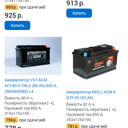
315x175x190
913
р.
903
р.
при сдаче акб
Купить
925
р.
Купить
Аккумулятор VST AGM
6СТ-80.0 VRLA (80 Ah) 800 А,
(580900080) L4
Аккумулятор MOLL AGM 6-
QTF-92 (92 Ah)
Ёмкость 80 А·ч,
Полярность обратная [- +],
Ёмкость 92 А·ч,
Пусковой ток 800 А,
Полярность обратная [- +],
315x175x190
Пусковой ток 850 А,
353x175x190
756
р.
при сдаче акб
781
р.
при сдаче акб
778
р.