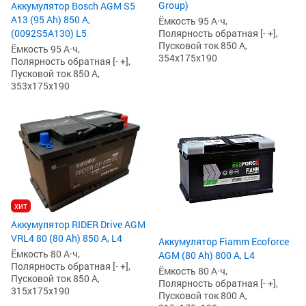
Group)
Аккумулятор Bosch AGM S5
А13 (95 Ah) 850 А,
Ёмкость 95 А·ч,
(0092S5A130) L5
Полярность обратная [- +],
Пусковой ток 850 А,
Ёмкость 95 А·ч,
354x175x190
Полярность обратная [- +],
Пусковой ток 850 А,
353x175x190
хит
Аккумулятор RIDER Drive AGM
VRL4 80 (80 Ah) 850 А, L4
Аккумулятор Fiamm Ecoforce
Ёмкость 80 А·ч,
AGM (80 Ah) 800 А, L4
Полярность обратная [- +],
Ёмкость 80 А·ч,
Пусковой ток 850 А,
Полярность обратная [- +],
315x175x190
Пусковой ток 800 А,