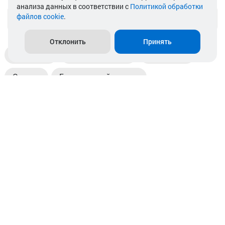
анализа данных в соответствии с
Политикой обработки
файлов cookie
.
info@akkamulik.by
Отклонить
Принять
Доставка
Пункты выдачи
Магазины
Оплата
Безналичный расчет
Прием б/у акб
Информация
Отзывы
Контакты
© 2026. ООО «Аккамулик». 220056, Беларусь, г. Минск,
пр. Независимости, д.199.
УНП 192748524. Зарегистрирован в торговом реестре
№ 369712 от 01.03.2017