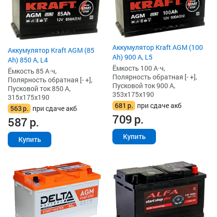
Аккумулятор Kraft AGM (100
Аккумулятор Kraft AGM (85
Ah) 900 А, L5
Ah) 850 А, L4
Ёмкость 100 А·ч,
Ёмкость 85 А·ч,
Полярность обратная [- +],
Полярность обратная [- +],
Пусковой ток 900 А,
Пусковой ток 850 А,
353x175x190
315x175x190
681
р.
при сдаче акб
563
р.
при сдаче акб
709
р.
587
р.
Купить
Купить