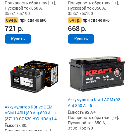
Полярность обратная [- +],
Полярность обратная [- +],
Пусковой ток 850 А,
Пусковой ток 850 А,
353x175x190
353x175x190
694
р.
при сдаче акб
641
р.
при сдаче акб
721
р.
668
р.
Купить
Купить
Аккумулятор Kraft AGM (92
Ah) 850 А, L5
Аккумулятор RDrive OEM
Ёмкость 92 А·ч,
AGM-L4RU (80 Ah) 800 А, L+
Полярность обратная [- +],
(37110-CG820 HYUNDAI) L4
Пусковой ток 850 А,
Ёмкость 80,
353x175x190
Полярность прямая [+ -],