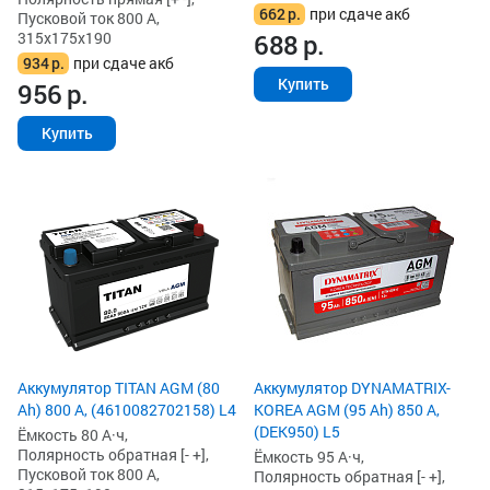
662
р.
при сдаче акб
Пусковой ток 800 А,
315x175x190
688
р.
934
р.
при сдаче акб
Купить
956
р.
Купить
Аккумулятор TITAN AGM (80
Аккумулятор DYNAMATRIX-
Ah) 800 А, (4610082702158) L4
KOREA AGM (95 Ah) 850 А,
(DEK950) L5
Ёмкость 80 А·ч,
Полярность обратная [- +],
Ёмкость 95 А·ч,
Пусковой ток 800 А,
Полярность обратная [- +],