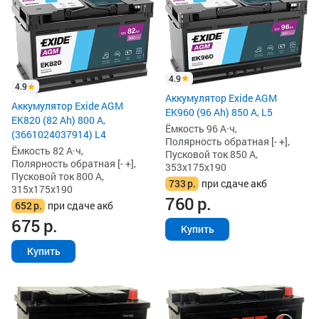
4.9
4.9
Аккумулятор Exide AGM
Аккумулятор Exide AGM
EK960 (96 Ah) 850 А, L5
EK820 (82 Ah) 800 А,
Ёмкость 96 А·ч,
(3661024037914) L4
Полярность обратная [- +],
Ёмкость 82 А·ч,
Пусковой ток 850 А,
Полярность обратная [- +],
353x175x190
Пусковой ток 800 А,
733
р.
при сдаче акб
315x175x190
760
р.
652
р.
при сдаче акб
675
р.
Купить
Купить