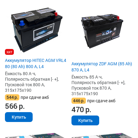
хит
Аккумулятор HITEC AGM VRL4
Аккумулятор ZDF AGM (85 Ah)
80 (80 Ah) 800 А, L4
870 А, L4
Ёмкость 80 А·ч,
Ёмкость 85 А·ч,
Полярность обратная [- +],
Полярность обратная [- +],
Пусковой ток 800 А,
Пусковой ток 870 А,
315x175x190
315x175x190
544
р.
при сдаче акб
446
р.
при сдаче акб
566
р.
470
р.
Купить
Купить