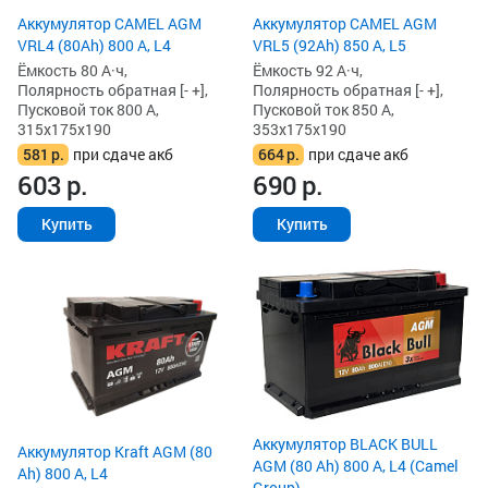
Аккумулятор CAMEL AGM
Аккумулятор CAMEL AGM
VRL4 (80Ah) 800 А, L4
VRL5 (92Ah) 850 А, L5
Ёмкость 80 А·ч,
Ёмкость 92 А·ч,
Полярность обратная [- +],
Полярность обратная [- +],
Пусковой ток 800 А,
Пусковой ток 850 А,
315x175x190
353x175x190
581
р.
при сдаче акб
664
р.
при сдаче акб
603
р.
690
р.
Купить
Купить
Аккумулятор BLACK BULL
Аккумулятор Kraft AGM (80
AGM (80 Ah) 800 А, L4 (Camel
Ah) 800 А, L4
Group)