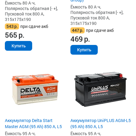
Ёмкость 80 А·ч,
Ёмкость 80 А·ч,
Полярность обратная [- +],
Полярность обратная [- +],
Пусковой ток 800 А,
Пусковой ток 800 А,
315x175x190
315x175x190
543
р.
при сдаче акб
447
р.
при сдаче акб
565
р.
469
р.
Купить
Купить
Аккумулятор Delta Start
Аккумулятор UniPLUS AGM-L5
Master AGM (95 Ah) 850 А, L5
(95 Ah) 850 А, L5
Ёмкость 95 А·ч,
Ёмкость 95 А·ч,