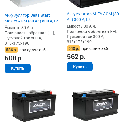
Аккумулятор ALFA AGM (80
Аккумулятор Delta Start
Ah) 800 А, L4
Master AGM (80 Ah) 800 А, L4
Ёмкость 80 А·ч,
Ёмкость 80 А·ч,
Полярность обратная [- +],
Полярность обратная [- +],
Пусковой ток 800 А,
Пусковой ток 800 А,
315x175x190
315x175x190
540
р.
при сдаче акб
586
р.
при сдаче акб
562
р.
608
р.
Купить
Купить