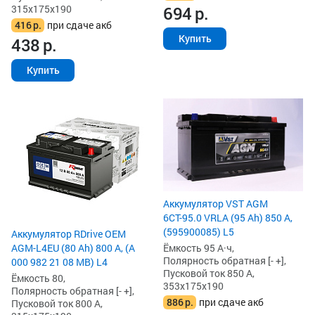
315x175x190
694
р.
416
р.
при сдаче акб
Купить
438
р.
Купить
Аккумулятор VST AGM
6СТ-95.0 VRLA (95 Ah) 850 А,
(595900085) L5
Аккумулятор RDrive OEM
AGM-L4EU (80 Ah) 800 А, (A
Ёмкость 95 А·ч,
Полярность обратная [- +],
000 982 21 08 MB) L4
Пусковой ток 850 А,
Ёмкость 80,
353x175x190
Полярность обратная [- +],
886
р.
при сдаче акб
Пусковой ток 800 А,