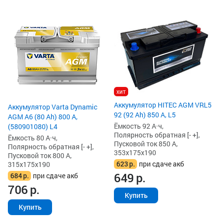
хит
Аккумулятор HITEC AGM VRL5
Аккумулятор Varta Dynamic
92 (92 Ah) 850 А, L5
AGM A6 (80 Ah) 800 А,
Ёмкость 92 А·ч,
(580901080) L4
Полярность обратная [- +],
Ёмкость 80 А·ч,
Пусковой ток 850 А,
Полярность обратная [- +],
353x175x190
Пусковой ток 800 А,
623
р.
при сдаче акб
315x175x190
649
р.
684
р.
при сдаче акб
706
р.
Купить
Купить