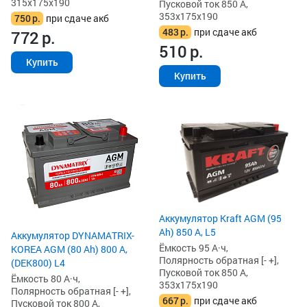
315x175x190
Пусковой ток 850 А,
353x175x190
750
р.
при сдаче акб
483
р.
при сдаче акб
772
р.
510
р.
Купить
Купить
Аккумулятор Kraft AGM (95
Ah) 850 А, L5
Аккумулятор DYNAMATRIX-
Ёмкость 95 А·ч,
KOREA AGM (80 Ah) 800 А,
Полярность обратная [- +],
(DEK800) L4
Пусковой ток 850 А,
Ёмкость 80 А·ч,
353x175x190
Полярность обратная [- +],
667
р.
при сдаче акб
Пусковой ток 800 А,