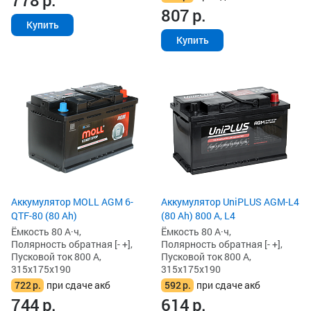
807
р.
Купить
Купить
Аккумулятор MOLL AGM 6-
Аккумулятор UniPLUS AGM-L4
QTF-80 (80 Ah)
(80 Ah) 800 А, L4
Ёмкость 80 А·ч,
Ёмкость 80 А·ч,
Полярность обратная [- +],
Полярность обратная [- +],
Пусковой ток 800 А,
Пусковой ток 800 А,
315x175x190
315x175x190
722
р.
при сдаче акб
592
р.
при сдаче акб
744
р.
614
р.