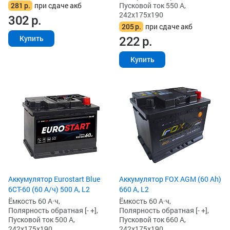
281
р.
при сдаче акб
Пусковой ток 550 А,
242x175x190
302
р.
205
р.
при сдаче акб
222
р.
Купить
Купить
Аккумулятор Eurostart Blue
Аккумулятор FOX AGM (60 Ah)
6CT-60 (60 А/ч) 500 А, L2
660 А, L2
Ёмкость 60 А·ч,
Ёмкость 60 А·ч,
Полярность обратная [- +],
Полярность обратная [- +],
Пусковой ток 500 А,
Пусковой ток 660 А,
242x175x190
242x175x190