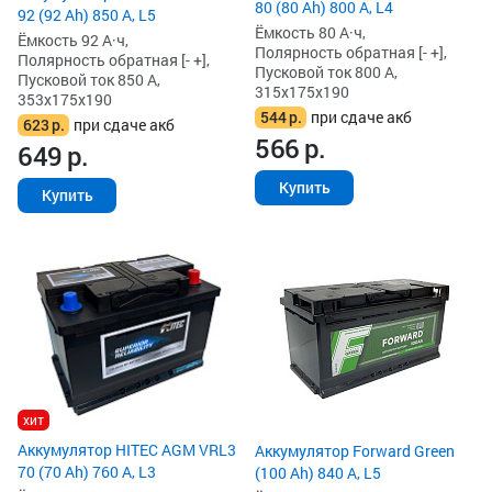
80 (80 Ah) 800 А, L4
92 (92 Ah) 850 А, L5
Ёмкость 80 А·ч,
Ёмкость 92 А·ч,
Полярность обратная [- +],
Полярность обратная [- +],
Пусковой ток 800 А,
Пусковой ток 850 А,
315x175x190
353x175x190
544
р.
при сдаче акб
623
р.
при сдаче акб
566
р.
649
р.
Купить
Купить
хит
Аккумулятор HITEC AGM VRL3
Аккумулятор Forward Green
70 (70 Ah) 760 А, L3
(100 Ah) 840 А, L5