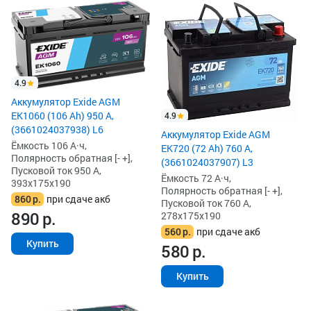
4.9
Аккумулятор Exide AGM
EK1060 (106 Ah) 950 А,
4.9
(3661024037938) L6
Аккумулятор Exide AGM
Ёмкость 106 А·ч,
EK720 (72 Ah) 760 А,
Полярность обратная [- +],
(3661024037907) L3
Пусковой ток 950 А,
Ёмкость 72 А·ч,
393x175x190
Полярность обратная [- +],
860
р.
при сдаче акб
Пусковой ток 760 А,
890
р.
278x175x190
560
р.
при сдаче акб
Купить
580
р.
Купить