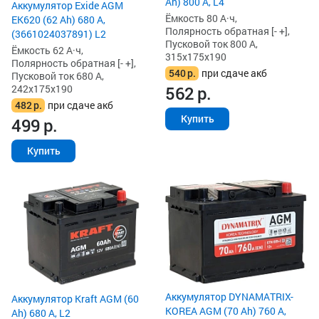
Ah) 800 А, L4
Аккумулятор Exide AGM
Ёмкость 80 А·ч,
EK620 (62 Ah) 680 А,
Полярность обратная [- +],
(3661024037891) L2
Пусковой ток 800 А,
Ёмкость 62 А·ч,
315x175x190
Полярность обратная [- +],
540
р.
при сдаче акб
Пусковой ток 680 А,
242x175x190
562
р.
482
р.
при сдаче акб
Купить
499
р.
Купить
Аккумулятор DYNAMATRIX-
Аккумулятор Kraft AGM (60
KOREA AGM (70 Ah) 760 А,
Ah) 680 А, L2