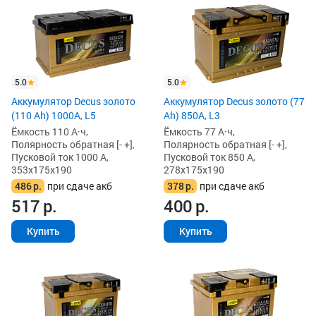
5.0
5.0
Аккумулятор Decus золото
Аккумулятор Decus золото (77
(110 Ah) 1000A, L5
Ah) 850А, L3
Ёмкость 110 А·ч,
Ёмкость 77 А·ч,
Полярность обратная [- +],
Полярность обратная [- +],
Пусковой ток 1000 А,
Пусковой ток 850 А,
353x175x190
278x175x190
486
р.
при сдаче акб
378
р.
при сдаче акб
517
р.
400
р.
Купить
Купить