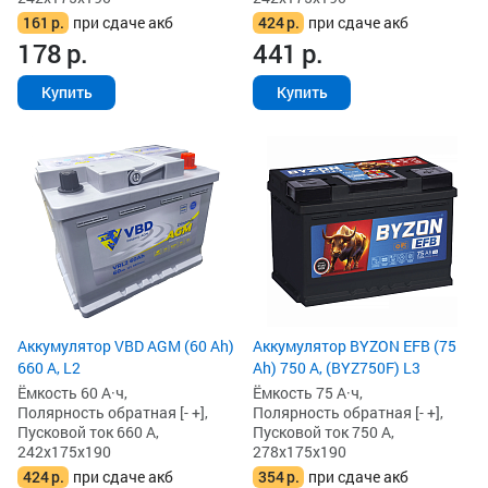
161
р.
при сдаче акб
424
р.
при сдаче акб
178
р.
441
р.
Купить
Купить
Аккумулятор VBD AGM (60 Ah)
Аккумулятор BYZON EFB (75
660 А, L2
Ah) 750 А, (BYZ750F) L3
Ёмкость 60 А·ч,
Ёмкость 75 А·ч,
Полярность обратная [- +],
Полярность обратная [- +],
Пусковой ток 660 А,
Пусковой ток 750 А,
242x175x190
278x175x190
424
р.
при сдаче акб
354
р.
при сдаче акб