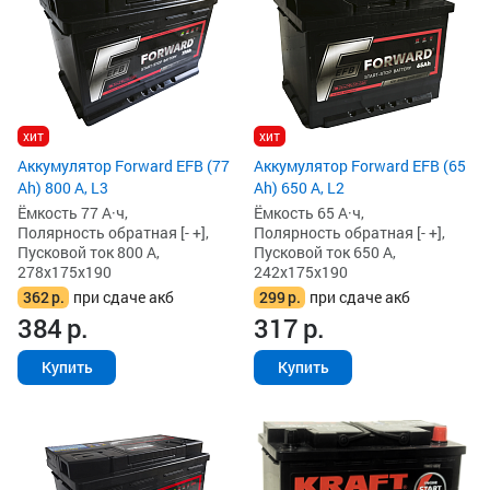
хит
хит
Аккумулятор Forward EFB (77
Аккумулятор Forward EFB (65
Ah) 800 А, L3
Ah) 650 А, L2
Ёмкость 77 А·ч,
Ёмкость 65 А·ч,
Полярность обратная [- +],
Полярность обратная [- +],
Пусковой ток 800 А,
Пусковой ток 650 А,
278x175x190
242x175x190
362
р.
при сдаче акб
299
р.
при сдаче акб
384
р.
317
р.
Купить
Купить