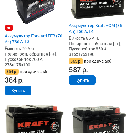
Аккумулятор Kraft AGM (85
хит
Ah) 850 А, L4
Аккумулятор Forward EFB (70
Ёмкость 85 А·ч,
Ah) 760 А, L3
Полярность обратная [- +],
Ёмкость 70 А·ч,
Пусковой ток 850 А,
Полярность обратная [- +],
315x175x190
Пусковой ток 760 А,
563
р.
при сдаче акб
278x175x190
587
р.
364
р.
при сдаче акб
384
р.
Купить
Купить