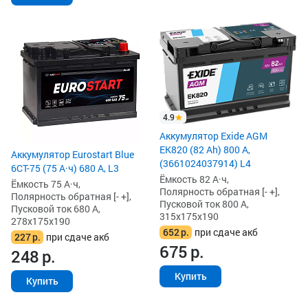
4.9
Аккумулятор Exide AGM
EK820 (82 Ah) 800 А,
Аккумулятор Eurostart Blue
(3661024037914) L4
6CT-75 (75 А·ч) 680 А, L3
Ёмкость 82 А·ч,
Ёмкость 75 А·ч,
Полярность обратная [- +],
Полярность обратная [- +],
Пусковой ток 800 А,
Пусковой ток 680 А,
315x175x190
278x175x190
652
р.
при сдаче акб
227
р.
при сдаче акб
675
р.
248
р.
Купить
Купить