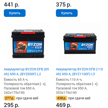
441
р.
375
р.
Купить
Купить
Аккумулятор BYZON EFB (65
Аккумулятор BYZON EFB (110
Ah) 650 А, (BYZ650F) L2
Ah) 950 А, (BYZ1100F) L5
Ёмкость 65 А·ч,
Ёмкость 110 А·ч,
Полярность обратная [- +],
Полярность обратная [- +],
Пусковой ток 650 А,
Пусковой ток 950 А,
242x175x190
353x175x190
277
р.
при сдаче акб
438
р.
при сдаче акб
295
р.
469
р.