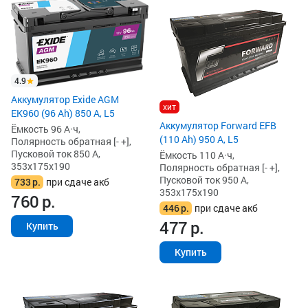
4.9
Аккумулятор Exide AGM
хит
EK960 (96 Ah) 850 А, L5
Аккумулятор Forward EFB
Ёмкость 96 А·ч,
(110 Ah) 950 А, L5
Полярность обратная [- +],
Пусковой ток 850 А,
Ёмкость 110 А·ч,
353x175x190
Полярность обратная [- +],
Пусковой ток 950 А,
733
р.
при сдаче акб
353x175x190
760
р.
446
р.
при сдаче акб
477
р.
Купить
Купить