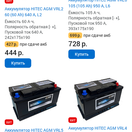
хит
105 (105 Ah) 950 А, L6
Аккумулятор HITEC AGM VRL2
Ёмкость 105 А·ч,
60 (60 Ah) 640 А, L2
Полярность обратная [- +],
Ёмкость 60 А·ч,
Пусковой ток 950 А,
Полярность обратная [- +],
393x175x190
Пусковой ток 640 А,
699
р.
при сдаче акб
242x175x190
728
р.
427
р.
при сдаче акб
444
р.
Купить
Купить
хит
хит
Аккумулятор HITEC AGM VRL4
Аккумулятор HITEC AGM VRL5