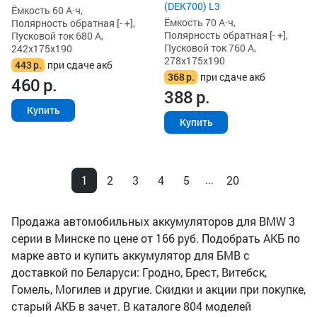
(DEK700) L3
Ёмкость 60 А·ч,
Ёмкость 70 А·ч,
Полярность обратная [- +],
Полярность обратная [- +],
Пусковой ток 680 А,
Пусковой ток 760 А,
242x175x190
278x175x190
443
р.
при сдаче акб
368
р.
при сдаче акб
460
р.
388
р.
Купить
Купить
1
2
3
4
5
20
...
Продажа автомобильных аккумуляторов для BMW 3
серии в Минске по цене от 166 руб. Подобрать АКБ по
марке авто и купить аккумулятор для БМВ с
доставкой по Беларуси: Гродно, Брест, Витебск,
Гомель, Могилев и другие. Скидки и акции при покупке,
старый АКБ в зачет. В каталоге 804 моделей