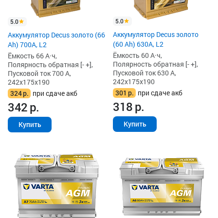
5.0
5.0
Аккумулятор Decus золото
Аккумулятор Decus золото (66
(60 Ah) 630A, L2
Ah) 700A, L2
Ёмкость 60 А·ч,
Ёмкость 66 А·ч,
Полярность обратная [- +],
Полярность обратная [- +],
Пусковой ток 630 А,
Пусковой ток 700 А,
242x175x190
242x175x190
301
р.
при сдаче акб
324
р.
при сдаче акб
318
р.
342
р.
Купить
Купить