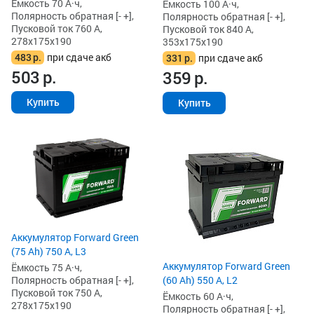
Ёмкость 70 А·ч,
Ёмкость 100 А·ч,
Полярность обратная [- +],
Полярность обратная [- +],
Пусковой ток 760 А,
Пусковой ток 840 А,
278x175x190
353x175x190
483
р.
при сдаче акб
331
р.
при сдаче акб
503
р.
359
р.
Купить
Купить
Аккумулятор Forward Green
(75 Ah) 750 А, L3
Аккумулятор Forward Green
Ёмкость 75 А·ч,
Полярность обратная [- +],
(60 Ah) 550 А, L2
Пусковой ток 750 А,
Ёмкость 60 А·ч,
278x175x190
Полярность обратная [- +],