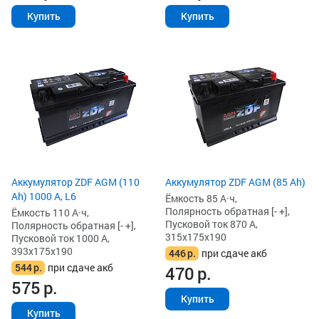
Купить
Купить
Аккумулятор ZDF AGM (110
Аккумулятор ZDF AGM (85 Ah)
Ah) 1000 А, L6
Ёмкость 85 А·ч,
Полярность обратная [- +],
Ёмкость 110 А·ч,
Пусковой ток 870 А,
Полярность обратная [- +],
315x175x190
Пусковой ток 1000 А,
393x175x190
446
р.
при сдаче акб
544
р.
при сдаче акб
470
р.
575
р.
Купить
Купить