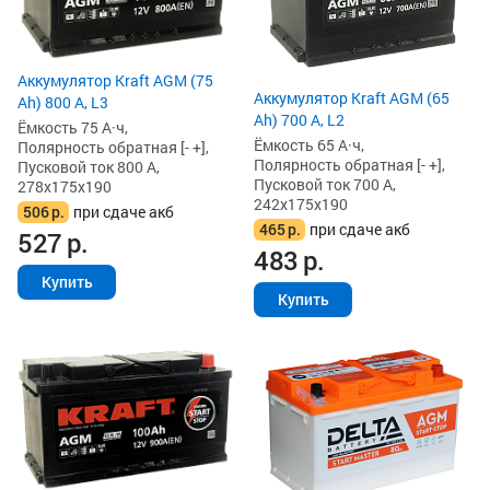
Аккумулятор Kraft AGM (75
Аккумулятор Kraft AGM (65
Ah) 800 А, L3
Ah) 700 А, L2
Ёмкость 75 А·ч,
Ёмкость 65 А·ч,
Полярность обратная [- +],
Полярность обратная [- +],
Пусковой ток 800 А,
Пусковой ток 700 А,
278x175x190
242x175x190
506
р.
при сдаче акб
465
р.
при сдаче акб
527
р.
483
р.
Купить
Купить