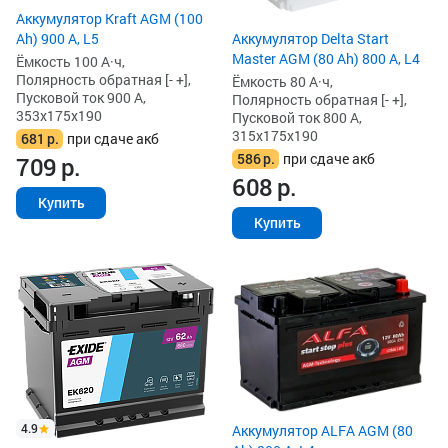
Аккумулятор Kraft AGM (100
Аккумулятор Delta Start
Ah) 900 А, L5
Master AGM (80 Ah) 800 А, L4
Ёмкость 100 А·ч,
Полярность обратная [- +],
Ёмкость 80 А·ч,
Пусковой ток 900 А,
Полярность обратная [- +],
353x175x190
Пусковой ток 800 А,
315x175x190
681
р.
при сдаче акб
586
р.
при сдаче акб
709
р.
608
р.
Купить
Купить
4.9
Аккумулятор ALFA AGM (80