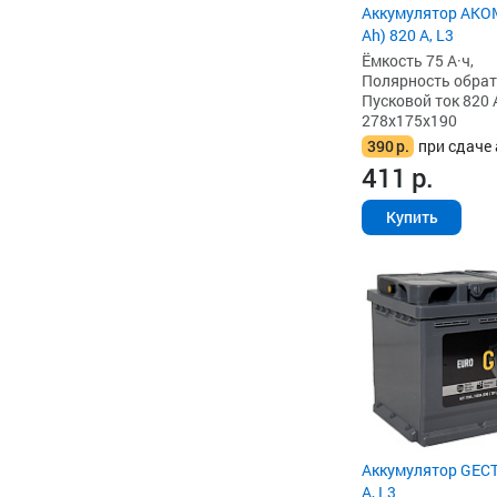
Аккумулятор AKOM
Ah) 820 А, L3
Ёмкость 75 А·ч,
Полярность обратна
Пусковой ток 820 
278x175x190
390
р.
при сдаче 
411
р.
Купить
Аккумулятор GECT
А, L3