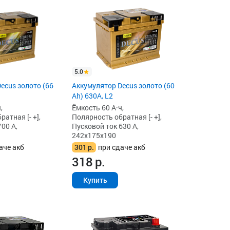
5.0
ecus золото (66
Аккумулятор Decus золото (60
Ah) 630A, L2
,
Ёмкость 60 А·ч,
атная [- +],
Полярность обратная [- +],
00 А,
Пусковой ток 630 А,
242x175x190
аче акб
301
р.
при сдаче акб
318
р.
Купить