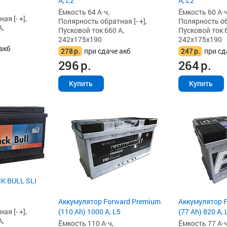
А, L2
А, L2
Ёмкость 64 А·ч,
Ёмкость 60 А·ч
я [- +],
Полярность обратная [- +],
Полярность обр
А,
Пусковой ток 660 А,
Пусковой ток 6
242x175x190
242x175x190
акб
278
р.
при сдаче акб
247
р.
при сд
296
р.
264
р.
Купить
Купить
K BULL SLI
Аккумулятор Forward Premium
Аккумулятор 
я [- +],
(110 Ah) 1000 А, L5
(77 Ah) 820 А, 
А,
Ёмкость 110 А·ч,
Ёмкость 77 А·ч