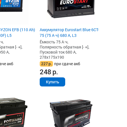
YZON EFB (110 Ah)
Аккумулятор Eurostart Blue 6CT-
0F) L5
75 (75 А·ч) 680 А, L3
ч,
Ёмкость 75 А·ч,
атная [- +],
Полярность обратная [- +],
50 А,
Пусковой ток 680 А,
278x175x190
аче акб
227
р.
при сдаче акб
248
р.
Купить