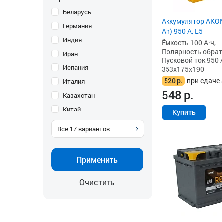
Беларусь
Аккумулятор AKOM
Германия
Ah) 950 А, L5
Индия
Ёмкость 100 А·ч,
Полярность обратна
Иран
Пусковой ток 950 
Испания
353x175x190
520
р.
при сдаче 
Италия
548
р.
Казахстан
Китай
Купить
Все
17
вариантов
Применить
Очистить