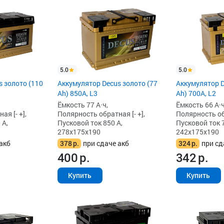
5.0
5.0
 золото (110
Аккумулятор Decus золото (77
Аккумулятор D
Ah) 850А, L3
Ah) 700A, L2
Ёмкость 77 А·ч,
Ёмкость 66 А·ч
я [- +],
Полярность обратная [- +],
Полярность обр
 А,
Пусковой ток 850 А,
Пусковой ток 7
278x175x190
242x175x190
акб
378
р.
при сдаче акб
324
р.
при сд
400
р.
342
р.
Купить
Купить