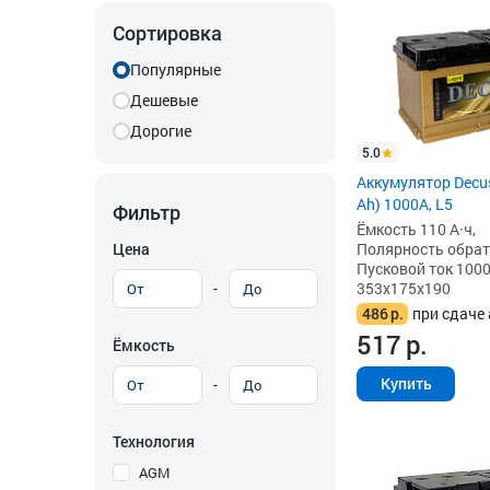
Сортировка
Популярные
Дешевые
Дорогие
5.0
Аккумулятор Decus
Ah) 1000A, L5
Фильтр
Ёмкость 110 А·ч,
Цена
Полярность обратна
Пусковой ток 1000
-
353x175x190
486
р.
при сдаче 
517
р.
Ёмкость
Купить
-
Технология
AGM