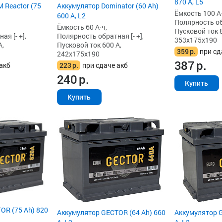
870 А, L5
 Reactor (75
Аккумулятор Dominator (60 Ah)
Ёмкость 100 А·
600 А, L2
Полярность обр
Ёмкость 60 А·ч,
Пусковой ток 8
я [- +],
Полярность обратная [- +],
353x175x190
А,
Пусковой ток 600 А,
359
р.
при сд
242x175x190
387
р.
акб
223
р.
при сдаче акб
240
р.
Купить
Купить
OR (75 Ah) 820
Аккумулятор GECTOR (64 Ah) 660
Аккумулятор G