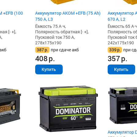
 +EFB (100
Аккумулятор AKOM +EFB (75 Ah)
Аккумулятор A
750 А, L3
670 А, L2
Ёмкость 75 А·ч,
Ёмкость 65 А·ч
я [- +],
Полярность обратная [- +],
Полярность обр
А,
Пусковой ток 750 А,
Пусковой ток 6
278x175x190
242x175x190
акб
387
р.
при сдаче акб
339
р.
при сд
408
р.
357
р.
Купить
Купить
Аккумулятор D