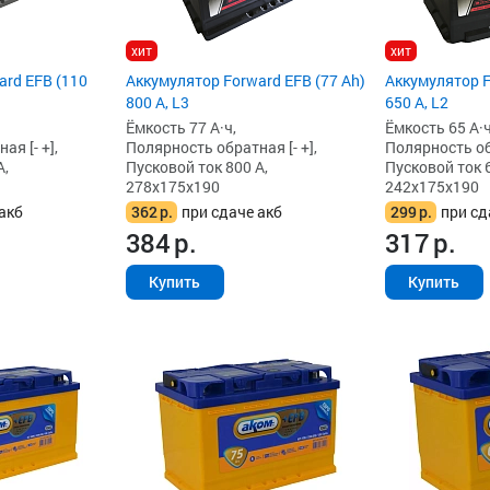
хит
хит
ard EFB (110
Аккумулятор Forward EFB (77 Ah)
Аккумулятор F
800 А, L3
650 А, L2
Ёмкость 77 А·ч,
Ёмкость 65 А·ч
я [- +],
Полярность обратная [- +],
Полярность обр
А,
Пусковой ток 800 А,
Пусковой ток 6
278x175x190
242x175x190
акб
362
р.
при сдаче акб
299
р.
при сд
384
р.
317
р.
Купить
Купить