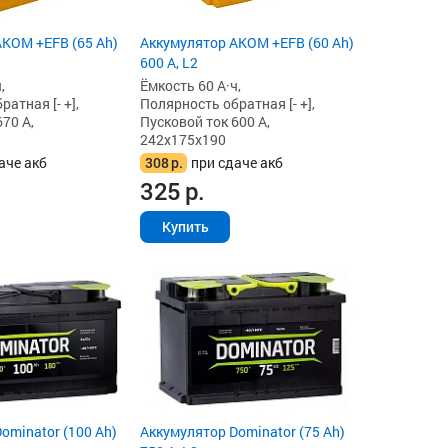
KOM +EFB (65 Ah)
Аккумулятор AKOM +EFB (60 Ah)
600 А, L2
,
Ёмкость 60 А·ч,
атная [- +],
Полярность обратная [- +],
70 А,
Пусковой ток 600 А,
242x175x190
аче акб
308
р.
при сдаче акб
325
р.
Купить
ominator (100 Ah)
Аккумулятор Dominator (75 Ah)