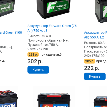
Аккумулятор Forward Green (75
Ah) 750 А, L3
rd Green (100
Аккумулятор F
Ёмкость 75 А·ч,
Ah) 550 А, L2
Полярность обратная [- +],
Ёмкость 60 А·ч
Пусковой ток 750 А,
я [- +],
Полярность обр
278x175x190
А,
Пусковой ток 5
281
р.
при сдаче акб
242x175x190
302
р.
акб
205
р.
при сд
222
р.
Купить
Купить