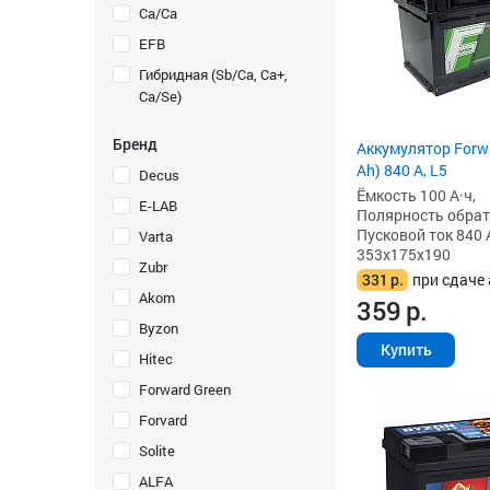
Ca/Ca
EFB
Гибридная (Sb/Ca, Ca+,
Ca/Se)
Бренд
Аккумулятор Forwa
Ah) 840 А, L5
Decus
Ёмкость 100 А·ч,
E-LAB
Полярность обратна
Пусковой ток 840 
Varta
353x175x190
Zubr
331
р.
при сдаче 
Akom
359
р.
Byzon
Купить
Hitec
Forward Green
Forvard
Solite
ALFA