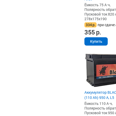
Ёмкость 75 А·ч,
Полярность обратна
Пусковой ток 820 
278x175x190
334
р.
при сдаче 
355
р.
Купить
Аккумулятор BLAC
(110 Ah) 950 А, L5
Ёмкость 110 А·ч,
Полярность обратна
Пусковой ток 950 