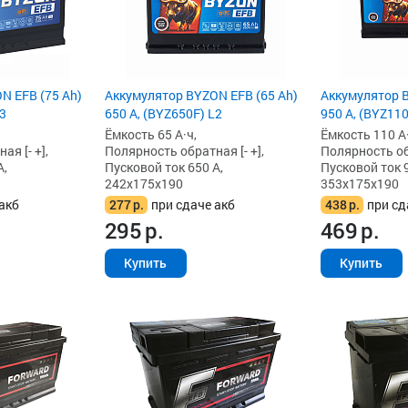
N EFB (75 Ah)
Аккумулятор BYZON EFB (65 Ah)
Аккумулятор B
L3
650 А, (BYZ650F) L2
950 А, (BYZ110
Ёмкость 65 А·ч,
Ёмкость 110 А·
я [- +],
Полярность обратная [- +],
Полярность обр
А,
Пусковой ток 650 А,
Пусковой ток 9
242x175x190
353x175x190
акб
277
р.
при сдаче акб
438
р.
при сд
295
р.
469
р.
Купить
Купить