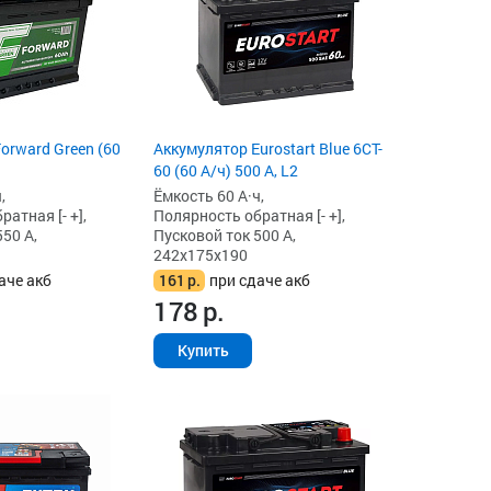
orward Green (60
Аккумулятор Eurostart Blue 6CT-
60 (60 А/ч) 500 А, L2
,
Ёмкость 60 А·ч,
атная [- +],
Полярность обратная [- +],
50 А,
Пусковой ток 500 А,
242x175x190
аче акб
161
р.
при сдаче акб
178
р.
Купить