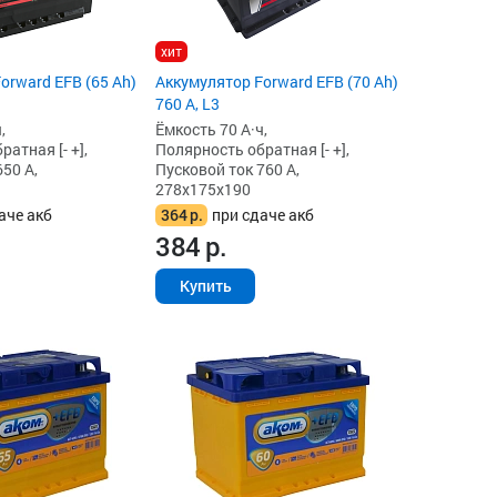
хит
orward EFB (65 Ah)
Аккумулятор Forward EFB (70 Ah)
760 А, L3
,
Ёмкость 70 А·ч,
атная [- +],
Полярность обратная [- +],
50 А,
Пусковой ток 760 А,
278x175x190
аче акб
364
р.
при сдаче акб
384
р.
Купить