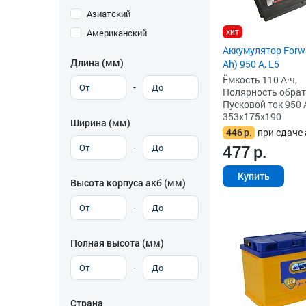
Азиатский
хит
Американский
Аккумулятор Forw
Длина (мм)
Ah) 950 А, L5
Ёмкость 110 А·ч,
-
Полярность обратна
Пусковой ток 950 
353x175x190
Ширина (мм)
446
р.
при сдаче 
-
477
р.
Купить
Высота корпуса акб (мм)
-
Полная высота (мм)
-
Страна