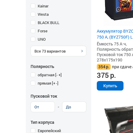
Kainar
Westa
BLACK BULL
Forse
Аккумулятор BYZO
750 А, (BYZ750F) 
UNO
Ёмкость 75 А·ч,
Полярность обратна
Все
73
вариантов
Пусковой ток 750 
278x175x190
Полярность
354
р.
при сдаче 
375
р.
обратная [- +]
прямая [+ -]
Купить
Пусковой ток
-
Тип корпуса
Европейский