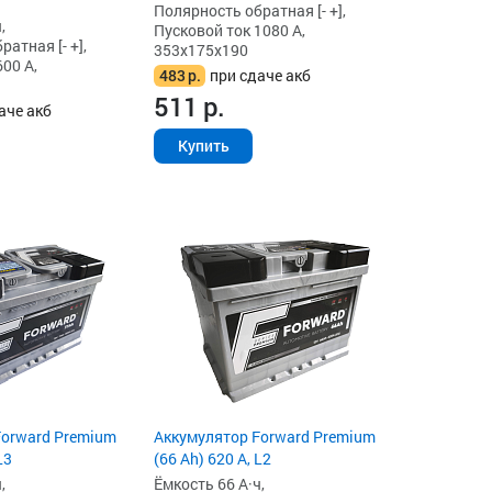
Полярность обратная [- +],
,
Пусковой ток 1080 А,
атная [- +],
353x175x190
00 А,
483
р.
при сдаче акб
511
р.
аче акб
Купить
Forward Premium
Аккумулятор Forward Premium
L3
(66 Ah) 620 А, L2
,
Ёмкость 66 А·ч,