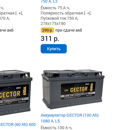
750 А, L3
ч,
Ёмкость 75 А·ч,
атная [- +],
Полярность обратная [- +],
70 А,
Пусковой ток 750 А,
278x175x190
аче акб
290
р.
при сдаче акб
311
р.
Купить
Аккумулятор GECTOR (100 Ah)
1080 А, L5
ECTOR (60 Ah) 600
Ёмкость 100 А·ч,