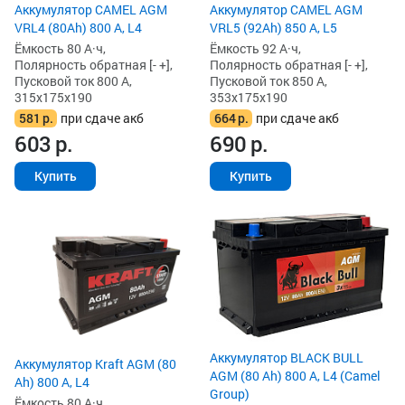
Аккумулятор CAMEL AGM
Аккумулятор CAMEL AGM
VRL4 (80Ah) 800 А, L4
VRL5 (92Ah) 850 А, L5
Ёмкость 80 А·ч,
Ёмкость 92 А·ч,
Полярность обратная [- +],
Полярность обратная [- +],
Пусковой ток 800 А,
Пусковой ток 850 А,
315x175x190
353x175x190
581
р.
при сдаче акб
664
р.
при сдаче акб
603
р.
690
р.
Купить
Купить
Аккумулятор BLACK BULL
Аккумулятор Kraft AGM (80
AGM (80 Ah) 800 А, L4 (Camel
Ah) 800 А, L4
Group)
Ёмкость 80 А·ч,