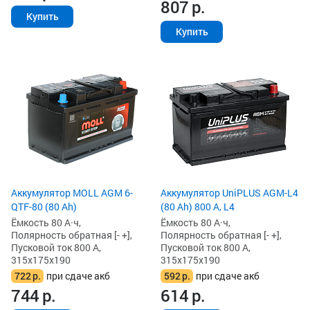
807
р.
Купить
Купить
Аккумулятор MOLL AGM 6-
Аккумулятор UniPLUS AGM-L4
QTF-80 (80 Ah)
(80 Ah) 800 А, L4
Ёмкость 80 А·ч,
Ёмкость 80 А·ч,
Полярность обратная [- +],
Полярность обратная [- +],
Пусковой ток 800 А,
Пусковой ток 800 А,
315x175x190
315x175x190
722
р.
при сдаче акб
592
р.
при сдаче акб
744
р.
614
р.