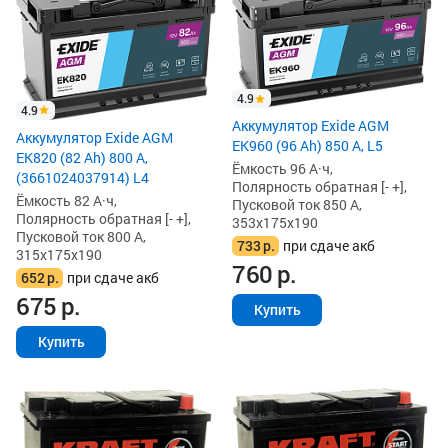
4.9
4.9
Аккумулятор Exide AGM
Аккумулятор Exide AGM
EK960 (96 Ah) 850 А, L5
EK820 (82 Ah) 800 А,
Ёмкость 96 А·ч,
(3661024037914) L4
Полярность обратная [- +],
Ёмкость 82 А·ч,
Пусковой ток 850 А,
Полярность обратная [- +],
353x175x190
Пусковой ток 800 А,
733
р.
при сдаче акб
315x175x190
760
р.
652
р.
при сдаче акб
675
р.
Купить
Купить