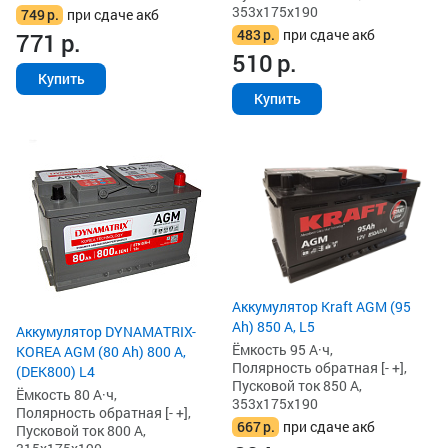
353x175x190
749
р.
при сдаче акб
483
р.
при сдаче акб
771
р.
510
р.
Купить
Купить
Аккумулятор Kraft AGM (95
Ah) 850 А, L5
Аккумулятор DYNAMATRIX-
Ёмкость 95 А·ч,
KOREA AGM (80 Ah) 800 А,
Полярность обратная [- +],
(DEK800) L4
Пусковой ток 850 А,
Ёмкость 80 А·ч,
353x175x190
Полярность обратная [- +],
667
р.
при сдаче акб
Пусковой ток 800 А,