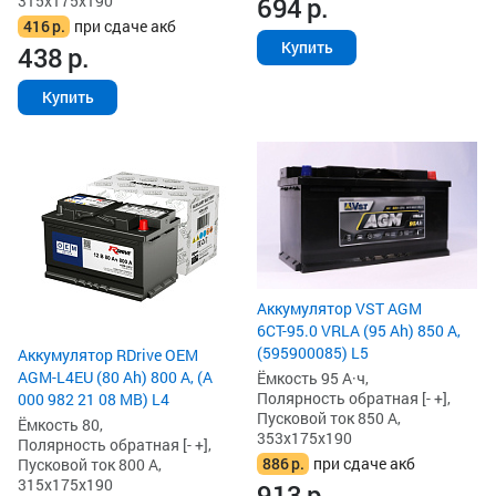
315x175x190
694
р.
416
р.
при сдаче акб
Купить
438
р.
Купить
Аккумулятор VST AGM
6СТ-95.0 VRLA (95 Ah) 850 А,
(595900085) L5
Аккумулятор RDrive OEM
AGM-L4EU (80 Ah) 800 А, (A
Ёмкость 95 А·ч,
Полярность обратная [- +],
000 982 21 08 MB) L4
Пусковой ток 850 А,
Ёмкость 80,
353x175x190
Полярность обратная [- +],
886
р.
при сдаче акб
Пусковой ток 800 А,
315x175x190
913
р.