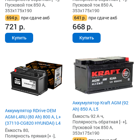
Пусковой ток 850 А,
Пусковой ток 850 А,
353x175x190
353x175x190
694
р.
при сдаче акб
641
р.
при сдаче акб
721
р.
668
р.
Купить
Купить
Аккумулятор Kraft AGM (92
Ah) 850 А, L5
Аккумулятор RDrive OEM
Ёмкость 92 А·ч,
AGM-L4RU (80 Ah) 800 А, L+
Полярность обратная [- +],
(37110-CG820 HYUNDAI) L4
Пусковой ток 850 А,
Ёмкость 80,
353x175x190
Полярность прямая [+ -],