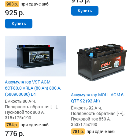
903
р.
при сдаче акб
Купить
925
р.
Купить
Аккумулятор VST AGM
6СТ-80.0 VRLA (80 Ah) 800 А,
(580900080) L4
Аккумулятор MOLL AGM 6-
QTF-92 (92 Ah)
Ёмкость 80 А·ч,
Полярность обратная [- +],
Ёмкость 92 А·ч,
Пусковой ток 800 А,
Полярность обратная [- +],
315x175x190
Пусковой ток 850 А,
353x175x190
754
р.
при сдаче акб
781
р.
при сдаче акб
776
р.