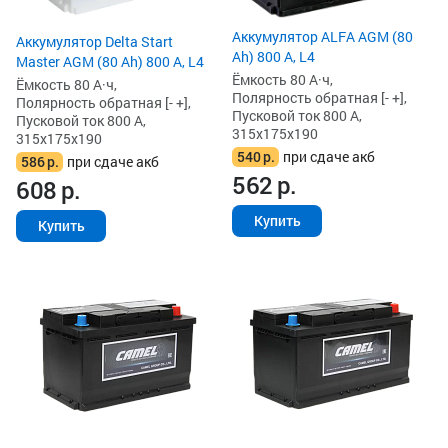
Аккумулятор ALFA AGM (80
Аккумулятор Delta Start
Ah) 800 А, L4
Master AGM (80 Ah) 800 А, L4
Ёмкость 80 А·ч,
Ёмкость 80 А·ч,
Полярность обратная [- +],
Полярность обратная [- +],
Пусковой ток 800 А,
Пусковой ток 800 А,
315x175x190
315x175x190
540
р.
при сдаче акб
586
р.
при сдаче акб
562
р.
608
р.
Купить
Купить