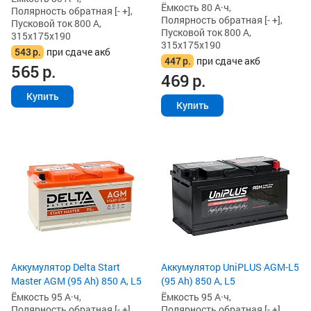
Ёмкость 80 А·ч,
Полярность обратная [- +],
Полярность обратная [- +],
Пусковой ток 800 А,
Пусковой ток 800 А,
315x175x190
315x175x190
543
р.
при сдаче акб
447
р.
при сдаче акб
565
р.
469
р.
Купить
Купить
Аккумулятор Delta Start
Аккумулятор UniPLUS AGM-L5
Master AGM (95 Ah) 850 А, L5
(95 Ah) 850 А, L5
Ёмкость 95 А·ч,
Ёмкость 95 А·ч,
Полярность обратная [- +],
Полярность обратная [- +],