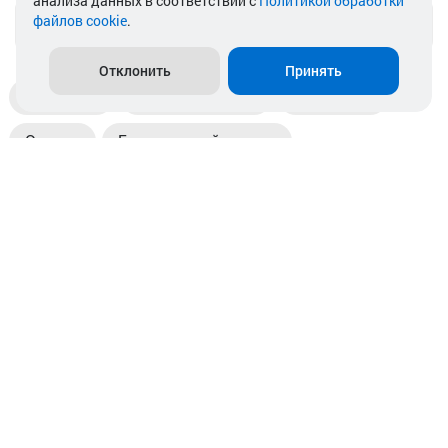
анализа данных в соответствии с
Политикой обработки
файлов cookie
.
info@akkamulik.by
Отклонить
Принять
Доставка
Пункты выдачи
Магазины
Оплата
Безналичный расчет
Прием б/у акб
Информация
Отзывы
Контакты
© 2026. ООО «Аккамулик». 220056, Беларусь, г. Минск,
пр. Независимости, д.199.
УНП 192748524. Зарегистрирован в торговом реестре
№ 369712 от 01.03.2017