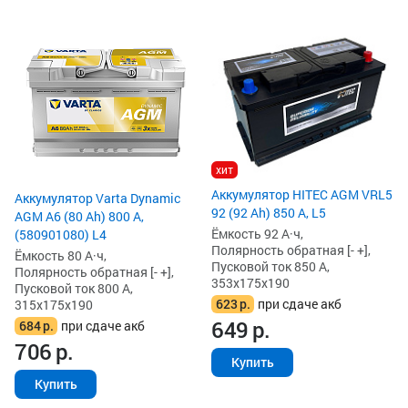
хит
Аккумулятор HITEC AGM VRL5
Аккумулятор Varta Dynamic
92 (92 Ah) 850 А, L5
AGM A6 (80 Ah) 800 А,
Ёмкость 92 А·ч,
(580901080) L4
Полярность обратная [- +],
Ёмкость 80 А·ч,
Пусковой ток 850 А,
Полярность обратная [- +],
353x175x190
Пусковой ток 800 А,
623
р.
при сдаче акб
315x175x190
649
р.
684
р.
при сдаче акб
706
р.
Купить
Купить