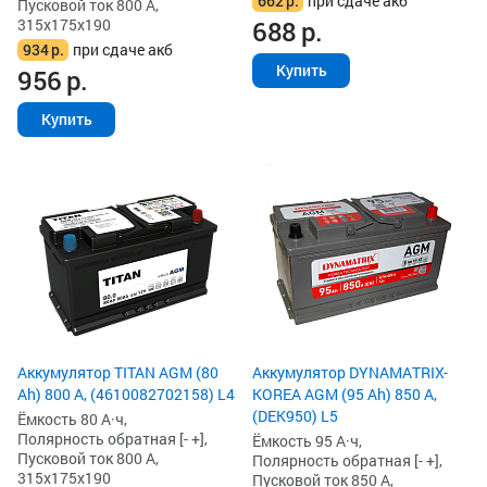
662
р.
при сдаче акб
Пусковой ток 800 А,
315x175x190
688
р.
934
р.
при сдаче акб
Купить
956
р.
Купить
Аккумулятор TITAN AGM (80
Аккумулятор DYNAMATRIX-
Ah) 800 А, (4610082702158) L4
KOREA AGM (95 Ah) 850 А,
(DEK950) L5
Ёмкость 80 А·ч,
Полярность обратная [- +],
Ёмкость 95 А·ч,
Пусковой ток 800 А,
Полярность обратная [- +],
315x175x190
Пусковой ток 850 А,