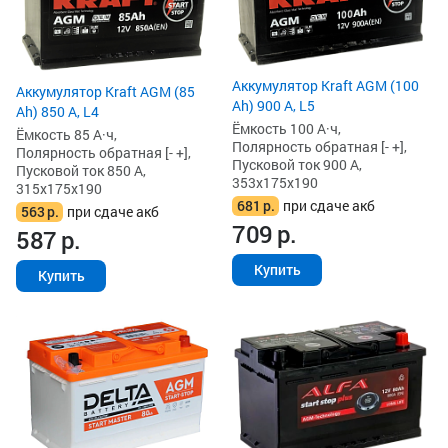
Аккумулятор Kraft AGM (100
Аккумулятор Kraft AGM (85
Ah) 900 А, L5
Ah) 850 А, L4
Ёмкость 100 А·ч,
Ёмкость 85 А·ч,
Полярность обратная [- +],
Полярность обратная [- +],
Пусковой ток 900 А,
Пусковой ток 850 А,
353x175x190
315x175x190
681
р.
при сдаче акб
563
р.
при сдаче акб
709
р.
587
р.
Купить
Купить