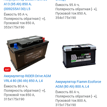
А13 (95 Ah) 850 А,
Ёмкость 95 А·ч,
(0092S5A130) L5
Полярность обратная [- +],
Пусковой ток 850 А,
Ёмкость 95 А·ч,
354x175x190
Полярность обратная [- +],
Пусковой ток 850 А,
353x175x190
хит
Аккумулятор RIDER Drive AGM
VRL4 80 (80 Ah) 850 А, L4
Аккумулятор Fiamm Ecoforce
Ёмкость 80 А·ч,
AGM (80 Ah) 800 А, L4
Полярность обратная [- +],
Ёмкость 80 А·ч,
Пусковой ток 850 А,
Полярность обратная [- +],
315x175x190
Пусковой ток 800 А,
315x175x190