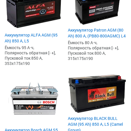
Аккумулятор Patron AGM (80
Аккумулятор ALFA AGM (95
Ah) 800 А, (PB80-800AGMC) L4
Ah) 850 А, L5
Ёмкость 80 А·ч,
Ёмкость 95 А·ч,
Полярность обратная [- +],
Полярность обратная [- +],
Пусковой ток 800 А,
Пусковой ток 850 А,
315x175x190
353x175x190
Аккумулятор BLACK BULL
AGM (95 Ah) 850 А, L5 (Camel
Group)
Аккумулятор Bosch AGM S5