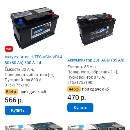
хит
Аккумулятор HITEC AGM VRL4
Аккумулятор ZDF AGM (85 Ah)
80 (80 Ah) 800 А, L4
Ёмкость 85 А·ч,
Ёмкость 80 А·ч,
Полярность обратная [- +],
Полярность обратная [- +],
Пусковой ток 870 А,
Пусковой ток 800 А,
315x175x190
315x175x190
446
р.
при сдаче акб
544
р.
при сдаче акб
470
р.
566
р.
Купить
Купить