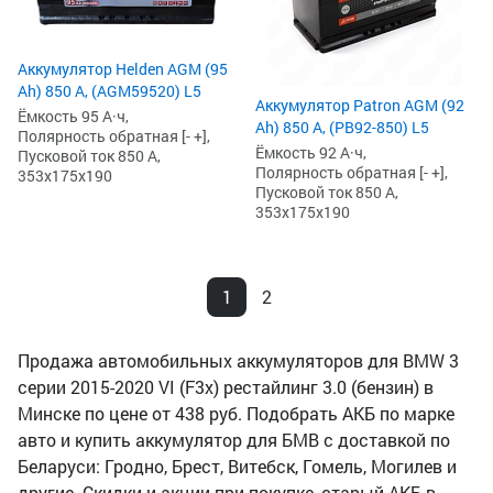
Аккумулятор Helden AGM (95
Ah) 850 А, (AGM59520) L5
Аккумулятор Patron AGM (92
Ёмкость 95 А·ч,
Ah) 850 А, (PB92-850) L5
Полярность обратная [- +],
Ёмкость 92 А·ч,
Пусковой ток 850 А,
Полярность обратная [- +],
353x175x190
Пусковой ток 850 А,
353x175x190
1
2
Продажа автомобильных аккумуляторов для BMW 3
серии 2015-2020 VI (F3x) рестайлинг 3.0 (бензин) в
Минске по цене от 438 руб. Подобрать АКБ по марке
авто и купить аккумулятор для БМВ с доставкой по
Беларуси: Гродно, Брест, Витебск, Гомель, Могилев и
другие. Скидки и акции при покупке, старый АКБ в