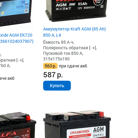
Аккумулятор Kraft AGM (85 Ah)
Exide AGM EK720
850 А, L4
 (3661024037907)
Ёмкость 85 А·ч,
Полярность обратная [- +],
Пусковой ток 850 А,
,
315x175x190
атная [- +],
60 А,
563
р.
при сдаче акб
587
р.
аче акб
Купить