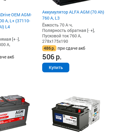
Аккумулятор ALFA AGM (70 Ah)
RDrive OEM AGM-
760 А, L3
00 А, L+ (37110-
Ёмкость 70 А·ч,
I) L4
Полярность обратная [- +],
Пусковой ток 760 А,
мая [+ -],
278x175x190
00 А,
486
р.
при сдаче акб
506
р.
аче акб
Купить