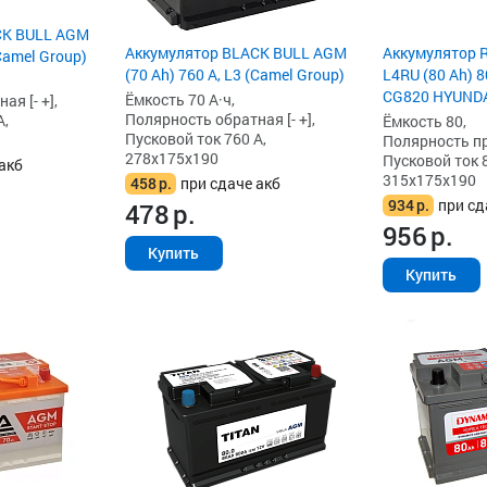
CK BULL AGM
Аккумулятор BLACK BULL AGM
Аккумулятор 
(Camel Group)
(70 Ah) 760 А, L3 (Camel Group)
L4RU (80 Ah) 8
CG820 HYUNDA
Ёмкость 70 А·ч,
я [- +],
Полярность обратная [- +],
А,
Ёмкость 80,
Пусковой ток 760 А,
Полярность пря
278x175x190
Пусковой ток 8
акб
315x175x190
458
р.
при сдаче акб
934
р.
при сд
478
р.
956
р.
Купить
Купить