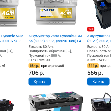
хит
a Dynamic AGM
Аккумулятор Varta Dynamic AGM
Аккумулятор 
570901076) L3
A6 (80 Ah) 800 А, (580901080) L4
(80 Ah) 800 А, 
Ёмкость 80 А·ч,
Ёмкость 80 А·ч
я [- +],
Полярность обратная [- +],
Полярность обр
А,
Пусковой ток 800 А,
Пусковой ток 8
315x175x190
315x175x190
акб
684
р.
при сдаче акб
544
р.
при сд
706
р.
566
р.
Купить
Купить