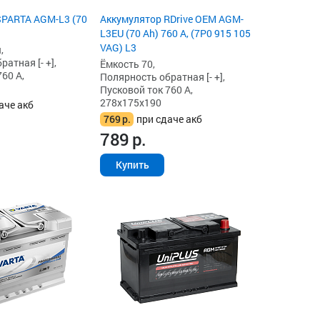
SPARTA AGM-L3 (70
Аккумулятор RDrive OEM AGM-
L3EU (70 Ah) 760 А, (7P0 915 105
VAG) L3
,
атная [- +],
Ёмкость 70,
60 А,
Полярность обратная [- +],
Пусковой ток 760 А,
278x175x190
аче акб
769
р.
при сдаче акб
789
р.
Купить