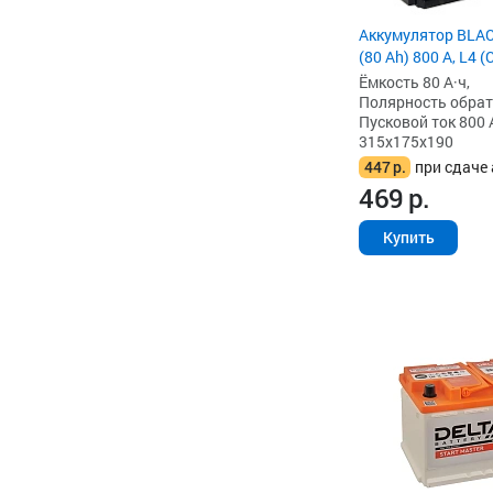
Аккумулятор BLA
(80 Ah) 800 А, L4 
Ёмкость 80 А·ч,
Полярность обратна
Пусковой ток 800 
315x175x190
447
р.
при сдаче 
469
р.
Купить