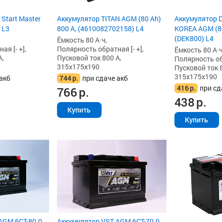
 Start Master
Аккумулятор TITAN AGM (80 Ah)
Аккумулятор 
 L3
800 А, (4610082702158) L4
KOREA AGM (80
(DEK800) L4
Ёмкость 80 А·ч,
я [- +],
Полярность обратная [- +],
Ёмкость 80 А·ч
А,
Пусковой ток 800 А,
Полярность обр
315x175x190
Пусковой ток 8
315x175x190
акб
744
р.
при сдаче акб
416
р.
при сд
766
р.
438
р.
Купить
Купить
AGM 6СТ-80.0
Аккумулятор VST AGM 6СТ-70.0