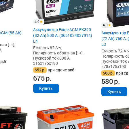
4.9
4.9
Аккумулятор Exide AGM EK820
AGM (85 Ah)
Аккумулятор 
(82 Ah) 800 А, (3661024037914)
(72 Ah) 760 А,
L4
L3
я [- +],
Ёмкость 82 А·ч,
А,
Ёмкость 72 А·ч
Полярность обратная [- +],
Полярность обр
Пусковой ток 800 А,
Пусковой ток 7
акб
315x175x190
278x175x190
652
р.
при сдаче акб
560
р.
при сд
675
р.
580
р.
Купить
Купить