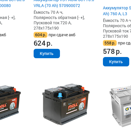
900080
VRLA (70 Ah) 570900072
Аккумулятор 
Ёмкость 70 А·ч,
Ah) 760 А, L3
я [- +],
Полярность обратная [- +],
Ёмкость 70 А·ч
А,
Пусковой ток 720 А,
Полярность обр
278x175x190
Пусковой ток 7
акб
604
р.
при сдаче акб
278x175x190
624
р.
558
р.
при сд
578
р.
Купить
Купить