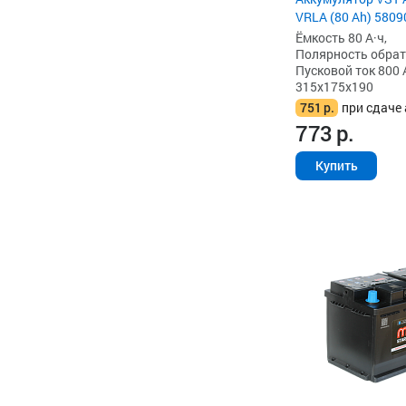
VRLA (80 Ah) 580
Ёмкость 80 А·ч,
Полярность обратна
Пусковой ток 800 
315x175x190
751
р.
при сдаче 
773
р.
Купить