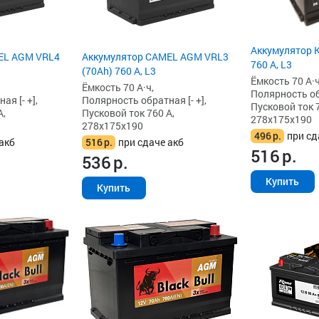
Аккумулятор K
EL AGM VRL4
Аккумулятор CAMEL AGM VRL3
760 А, L3
(70Ah) 760 А, L3
Ёмкость 70 А·ч
Ёмкость 70 А·ч,
Полярность обр
я [- +],
Полярность обратная [- +],
Пусковой ток 7
А,
Пусковой ток 760 А,
278x175x190
278x175x190
496
р.
при сд
акб
516
р.
при сдаче акб
516
р.
536
р.
Купить
Купить