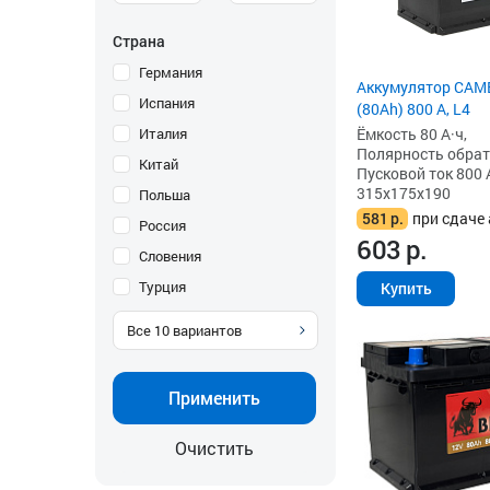
Страна
Германия
Аккумулятор CAM
Испания
(80Ah) 800 А, L4
Ёмкость 80 А·ч,
Италия
Полярность обратна
Китай
Пусковой ток 800 
315x175x190
Польша
581
р.
при сдаче 
Россия
603
р.
Словения
Турция
Купить
Все
10
вариантов
Применить
Очистить