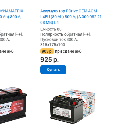
DYNAMATRIX-
Аккумулятор RDrive OEM AGM-
 Ah) 800 А,
L4EU (80 Ah) 800 А, (A 000 982 21
08 MB) L4
,
Ёмкость 80,
атная [- +],
Полярность обратная [- +],
00 А,
Пусковой ток 800 А,
315x175x190
аче акб
903
р.
при сдаче акб
925
р.
Купить