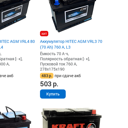
хит
HITEC AGM VRL4 80
Аккумулятор HITEC AGM VRL3 70
L4
(70 Ah) 760 А, L3
,
Ёмкость 70 А·ч,
атная [- +],
Полярность обратная [- +],
00 А,
Пусковой ток 760 А,
278x175x190
аче акб
483
р.
при сдаче акб
503
р.
Купить