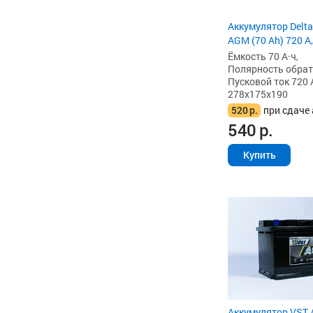
Аккумулятор Delta
AGM (70 Ah) 720 А,
Ёмкость 70 А·ч,
Полярность обратна
Пусковой ток 720 
278x175x190
520
р.
при сдаче 
540
р.
Купить
Аккумулятор VST 