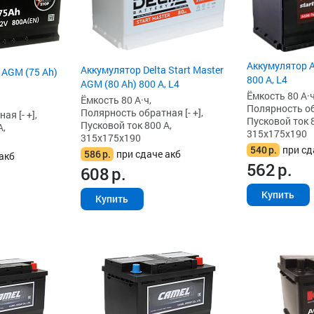
Аккумулятор A
Аккумулятор Delta Start Master
 AGM (75 Ah)
800 А, L4
AGM (80 Ah) 800 А, L4
Ёмкость 80 А·ч
Ёмкость 80 А·ч,
Полярность обр
Полярность обратная [- +],
я [- +],
Пусковой ток 8
Пусковой ток 800 А,
А,
315x175x190
315x175x190
540
р.
при сд
586
р.
при сдаче акб
акб
562
р.
608
р.
Купить
Купить