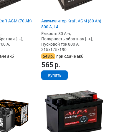
raft AGM (70 Ah)
Аккумулятор Kraft AGM (80 Ah)
800 А, L4
,
Ёмкость 80 А·ч,
атная [- +],
Полярность обратная [- +],
60 А,
Пусковой ток 800 А,
315x175x190
аче акб
543
р.
при сдаче акб
565
р.
Купить