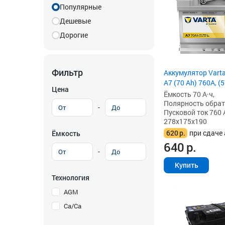
Популярные
Дешевые
Дорогие
Фильтр
Аккумулятор Vart
A7 (70 Ah) 760A, (
Цена
Ёмкость 70 А·ч,
Полярность обратна
-
Пусковой ток 760 
278x175x190
620
р.
при сдаче 
Ёмкость
640
р.
-
Купить
Технология
AGM
Ca/Ca