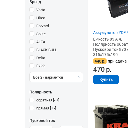
Бренд
Varta
Hitec
Forvard
Аккумулятор ZDF 
Solite
Ёмкость 85 А·ч,
ALFA
Полярность обратна
Пусковой ток 870 
BLACK BULL
315x175x190
Delta
446
р.
при сдаче 
Exide
470
р.
Все
27
вариантов
Купить
Полярность
обратная [- +]
прямая [+ -]
Пусковой ток