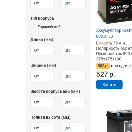
-
Тип корпуса
Европейский
Аккумулятор Kraft
800 А, L3
Длина (мм)
Ёмкость 75 А·ч,
Полярность обратна
-
Пусковой ток 800 
278x175x190
Ширина (мм)
506
р.
при сдаче 
527
р.
-
Купить
Высота корпуса акб (мм)
-
Полная высота (мм)
-