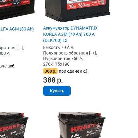
Аккумулятор DYNAMATRIX-
LFA AGM (80 Ah)
KOREA AGM (70 Ah) 760 А,
(DEK700) L3
,
Ёмкость 70 А·ч,
атная [- +],
Полярность обратная [- +],
00 А,
Пусковой ток 760 А,
278x175x190
аче акб
368
р.
при сдаче акб
388
р.
Купить