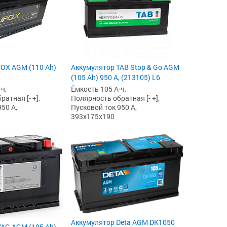
OX AGM (110 Ah)
Аккумулятор TAB Stop & Go AGM
(105 Ah) 950 А, (213105) L6
ч,
Ёмкость 105 А·ч,
атная [- +],
Полярность обратная [- +],
50 А,
Пусковой ток 950 А,
393x175x190
Аккумулятор Deta AGM DK1050
AG AGM (105 Ah)