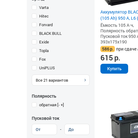
Varta
Аккумулятор BLA
Hitec
(105 Ah) 950 А, L6
Forvard
Ёмкость 105 А·ч,
Полярность обратна
BLACK BULL
Пусковой ток 950 
393x175x190
Exide
586
р.
при сдаче 
Topla
615
р.
Fox
UniPLUS
Купить
Все
21
вариантов
Полярность
обратная [- +]
Пусковой ток
-