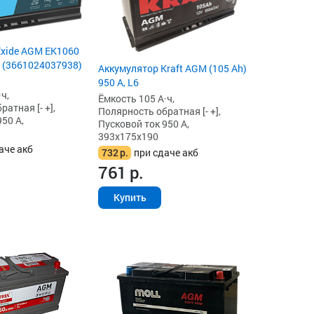
Exide AGM EK1060
, (3661024037938)
Аккумулятор Kraft AGM (105 Ah)
950 А, L6
ч,
Ёмкость 105 А·ч,
атная [- +],
Полярность обратная [- +],
50 А,
Пусковой ток 950 А,
393x175x190
аче акб
732
р.
при сдаче акб
761
р.
Купить