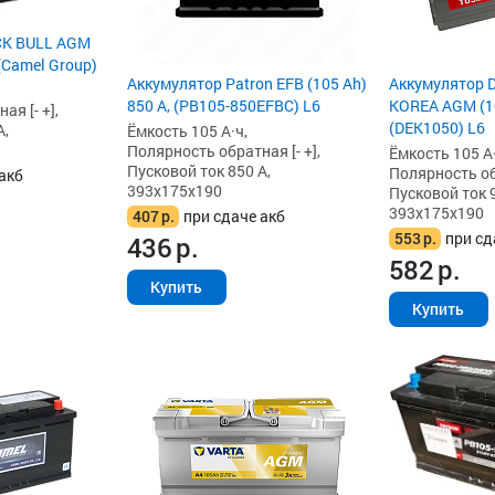
CK BULL AGM
 (Camel Group)
Аккумулятор Patron EFB (105 Ah)
Аккумулятор 
850 А, (PB105-850EFBC) L6
KOREA AGM (10
я [- +],
(DEK1050) L6
А,
Ёмкость 105 А·ч,
Полярность обратная [- +],
Ёмкость 105 А·
Пусковой ток 850 А,
Полярность обр
акб
393x175x190
Пусковой ток 9
393x175x190
407
р.
при сдаче акб
553
р.
при сд
436
р.
582
р.
Купить
Купить