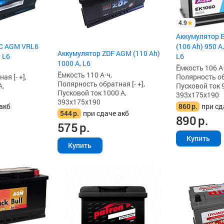
4.9
Аккумулятор 
EC AGM VRL6
(106 Ah) 950 А
Аккумулятор ZDF AGM (110 Ah)
, L6
L6
1000 А, L6
Ёмкость 106 А·
Ёмкость 110 А·ч,
я [- +],
Полярность обр
Полярность обратная [- +],
А,
Пусковой ток 9
Пусковой ток 1000 А,
393x175x190
393x175x190
акб
860
р.
при сд
544
р.
при сдаче акб
890
р.
575
р.
Купить
Купить