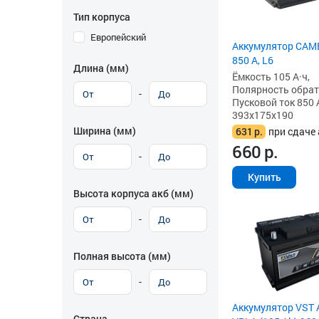
Тип корпуса
Европейский
Аккумулятор CAME
850 А, L6
Длина (мм)
Ёмкость 105 А·ч,
Полярность обратна
-
Пусковой ток 850 
393x175x190
Ширина (мм)
631
р.
при сдаче 
660
р.
-
Купить
Высота корпуса акб (мм)
-
Полная высота (мм)
-
Аккумулятор VST 
Страна