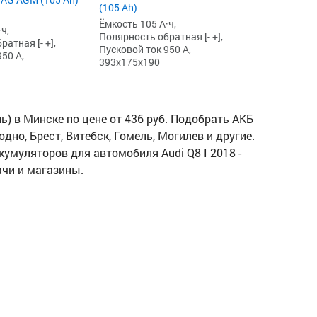
(105 Ah)
Ёмкость 105 А·ч,
ч,
Полярность обратная [- +],
атная [- +],
Пусковой ток 950 А,
50 А,
393x175x190
ль) в Минске по цене от 436 руб. Подобрать АКБ
дно, Брест, Витебск, Гомель, Могилев и другие.
ккумуляторов для автомобиля Audi Q8 I 2018 -
ачи и магазины.