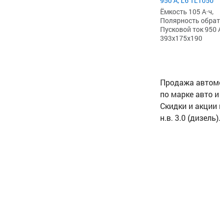
950 А, L6 TL1050
Ёмкость 105 А·ч,
Полярность обратна
Пусковой ток 950 
393x175x190
Продажа автомоб
по марке авто и
Скидки и акции 
н.в. 3.0 (дизел