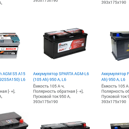
393x175x190
393x175x190
А,
h AGM S5 A15
Аккумулятор SPARTA AGM-L6
Аккумулятор F
092S5A150) L6
(105 Ah) 950 А, L6
Ah) 950 А, L6
Ёмкость 105 А·ч,
Ёмкость 105 А·
я [- +],
Полярность обратная [- +],
Полярность обр
А,
Пусковой ток 950 А,
Пусковой ток 9
393x175x190
393x175x190