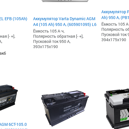
Аккумулятор P
Ah) 950 А, (P
L EFB (105Ah)
Аккумулятор Varta Dynamic AGM
Ёмкость 105 А·
A4 (105 Ah) 950 А, (605901095) L6
Полярность обр
Ёмкость 105 А·ч,
Пусковой ток 9
я [- +],
Полярность обратная [- +],
394x175x190
А,
Пусковой ток 950 А,
393x175x190
акб
AGM 6СТ-105.0