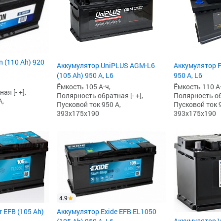
 (110 Ah) 920
Аккумулятор UniPLUS AGM-L6
Аккумулятор F
(105 Ah) 950 А, L6
950 А, L6
Ёмкость 105 А·ч,
Ёмкость 110 А·
я [- +],
Полярность обратная [- +],
Полярность обр
А,
Пусковой ток 950 А,
Пусковой ток 9
393x175x190
393x175x190
4.9
 EFB (105 Ah)
Аккумулятор Exide EFB EL1050
Аккумулятор V