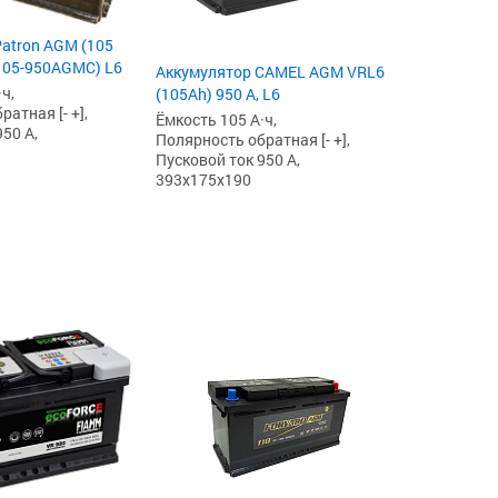
atron AGM (105
B105-950AGMC) L6
Аккумулятор CAMEL AGM VRL6
ч,
(105Ah) 950 А, L6
атная [- +],
Ёмкость 105 А·ч,
50 А,
Полярность обратная [- +],
Пусковой ток 950 А,
393x175x190