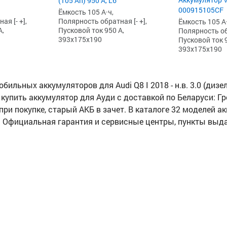
(105 Ah) 950 А, L6
000915105CF
Ёмкость 105 А·ч,
я [- +],
Полярность обратная [- +],
Ёмкость 105 А·
А,
Пусковой ток 950 А,
Полярность обр
393x175x190
Пусковой ток 9
393x175x190
ильных аккумуляторов для Audi Q8 I 2018 - н.в. 3.0 (дизе
 купить аккумулятор для Ауди с доставкой по Беларуси: Гро
при покупке, старый АКБ в зачет. В каталоге 32 моделей а
ь). Официальная гарантия и сервисные центры, пункты выд