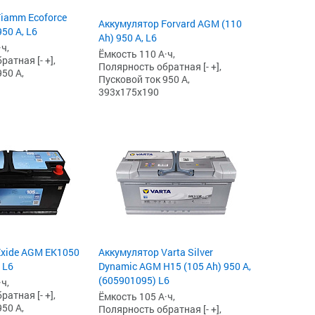
iamm Ecoforce
Аккумулятор Forvard AGM (110
50 А, L6
Ah) 950 А, L6
ч,
Ёмкость 110 А·ч,
атная [- +],
Полярность обратная [- +],
50 А,
Пусковой ток 950 А,
393x175x190
Exide AGM EK1050
Аккумулятор Varta Silver
 L6
Dynamic AGM H15 (105 Ah) 950 А,
(605901095) L6
ч,
атная [- +],
Ёмкость 105 А·ч,
50 А,
Полярность обратная [- +],