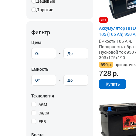
Дешевые
Дорогие
хит
Аккумулятор HIT
Фильтр
105 (105 Ah) 950 А
Ёмкость 105 А·ч,
Цена
Полярность обратна
Пусковой ток 950 
-
393x175x190
699
р.
при сдаче 
Ёмкость
728
р.
-
Купить
Технология
AGM
Ca/Ca
EFB
Бренд