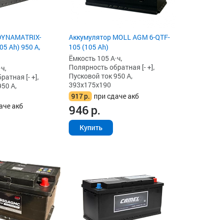
DYNAMATRIX-
Аккумулятор MOLL AGM 6-QTF-
5 Ah) 950 А,
105 (105 Ah)
Ёмкость 105 А·ч,
Полярность обратная [- +],
ч,
Пусковой ток 950 А,
атная [- +],
393x175x190
50 А,
917
р.
при сдаче акб
аче акб
946
р.
Купить