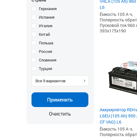
VRLA (105 Ah) 960
L6
Германия
Ёмкость 105 А·ч,
Испания
Полярность обратна
Пусковой ток 960 
Италия
393x175x190
Китай
Польша
Россия
Словения
Турция
Все
9
вариантов
Применить
Аккумулятор RDri
Очистить
L6EU (105 Ah) 950 
CF VAG) L6
Ёмкость 105 А·ч,
Полярность обратна