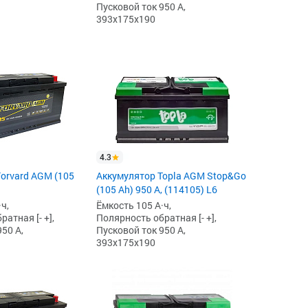
Пусковой ток 950 А,
393x175x190
4.3
orvard AGM (105
Аккумулятор Topla AGM Stop&Go
(105 Ah) 950 А, (114105) L6
ч,
Ёмкость 105 А·ч,
атная [- +],
Полярность обратная [- +],
50 А,
Пусковой ток 950 А,
393x175x190