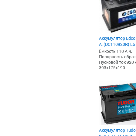
Аккумулятор Edcon
А, (DC110920R) L6
Ёмкость 110 А·ч,
Полярность обратна
Пусковой ток 920 
393x175x190
Аккумулятор Tudor