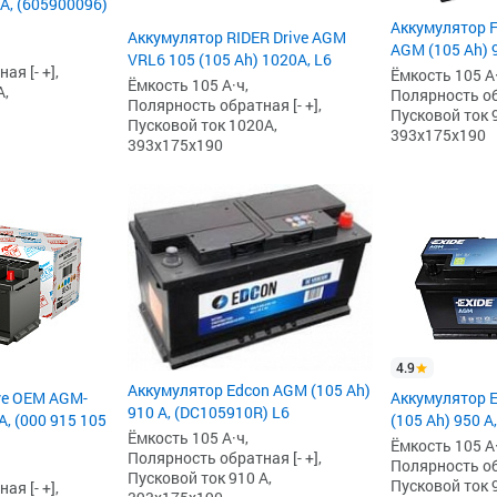
 А, (605900096)
Аккумулятор F
Аккумулятор RIDER Drive AGM
AGM (105 Ah) 9
VRL6 105 (105 Ah) 1020А, L6
я [- +],
Ёмкость 105 А·
Ёмкость 105 А·ч,
А,
Полярность обр
Полярность обратная [- +],
Пусковой ток 9
Пусковой ток 1020А,
393x175x190
393x175x190
4.9
Аккумулятор Edcon AGM (105 Ah)
ve OEM AGM-
Аккумулятор 
910 А, (DC105910R) L6
А, (000 915 105
(105 Ah) 950 А,
Ёмкость 105 А·ч,
Ёмкость 105 А·
Полярность обратная [- +],
Полярность обр
Пусковой ток 910 А,
Пусковой ток 9
я [- +],