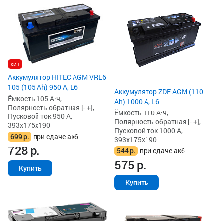
хит
Аккумулятор HITEC AGM VRL6
105 (105 Ah) 950 А, L6
Аккумулятор ZDF AGM (110
Ёмкость 105 А·ч,
Ah) 1000 А, L6
Полярность обратная [- +],
Ёмкость 110 А·ч,
Пусковой ток 950 А,
Полярность обратная [- +],
393x175x190
Пусковой ток 1000 А,
699
р.
при сдаче акб
393x175x190
728
р.
544
р.
при сдаче акб
575
р.
Купить
Купить