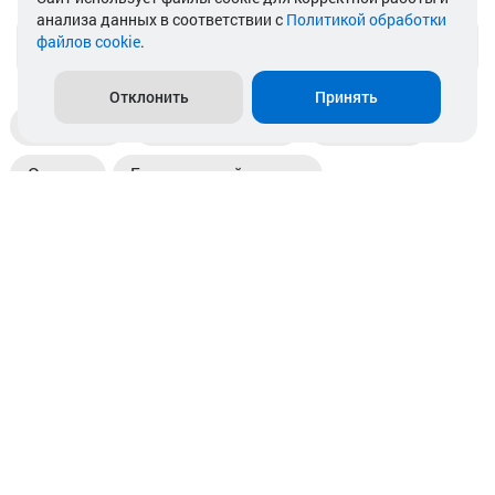
анализа данных в соответствии с
Политикой обработки
файлов cookie
.
info@akkamulik.by
Отклонить
Принять
Доставка
Пункты выдачи
Магазины
Оплата
Безналичный расчет
Прием б/у акб
Информация
Отзывы
Контакты
© 2026. ООО «Аккамулик». 220056, Беларусь, г. Минск,
пр. Независимости, д.199.
УНП 192748524. Зарегистрирован в торговом реестре
№ 369712 от 01.03.2017