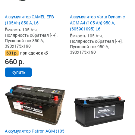
Аккумулятор CAMEL EFB
Аккумулятор Varta Dynamic
(105Ah) 850 А, L6
AGM A4 (105 Ah) 950 А,
(605901095) L6
Ёмкость 105 А·ч,
Полярность обратная [- +],
Ёмкость 105 А·ч,
Пусковой ток 850 А,
Полярность обратная [- +],
393x175x190
Пусковой ток 950 А,
393x175x190
631
р.
при сдаче акб
660
р.
Купить
Аккумулятор Patron AGM (105