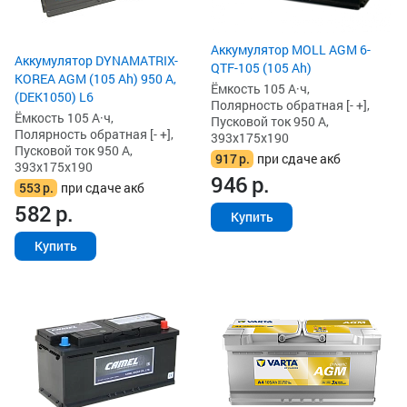
Аккумулятор MOLL AGM 6-
Аккумулятор DYNAMATRIX-
QTF-105 (105 Ah)
KOREA AGM (105 Ah) 950 А,
Ёмкость 105 А·ч,
(DEK1050) L6
Полярность обратная [- +],
Ёмкость 105 А·ч,
Пусковой ток 950 А,
Полярность обратная [- +],
393x175x190
Пусковой ток 950 А,
917
р.
при сдаче акб
393x175x190
946
р.
553
р.
при сдаче акб
582
р.
Купить
Купить