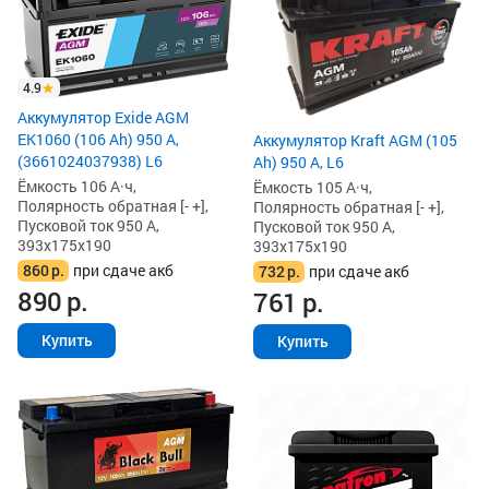
4.9
Аккумулятор Exide AGM
EK1060 (106 Ah) 950 А,
Аккумулятор Kraft AGM (105
(3661024037938) L6
Ah) 950 А, L6
Ёмкость 106 А·ч,
Ёмкость 105 А·ч,
Полярность обратная [- +],
Полярность обратная [- +],
Пусковой ток 950 А,
Пусковой ток 950 А,
393x175x190
393x175x190
860
р.
при сдаче акб
732
р.
при сдаче акб
890
р.
761
р.
Купить
Купить