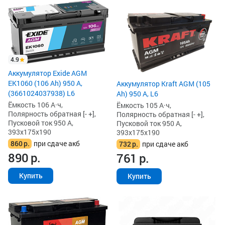
4.9
Аккумулятор Exide AGM
EK1060 (106 Ah) 950 А,
Аккумулятор Kraft AGM (105
(3661024037938) L6
Ah) 950 А, L6
Ёмкость 106 А·ч,
Ёмкость 105 А·ч,
Полярность обратная [- +],
Полярность обратная [- +],
Пусковой ток 950 А,
Пусковой ток 950 А,
393x175x190
393x175x190
860
р.
при сдаче акб
732
р.
при сдаче акб
890
р.
761
р.
Купить
Купить