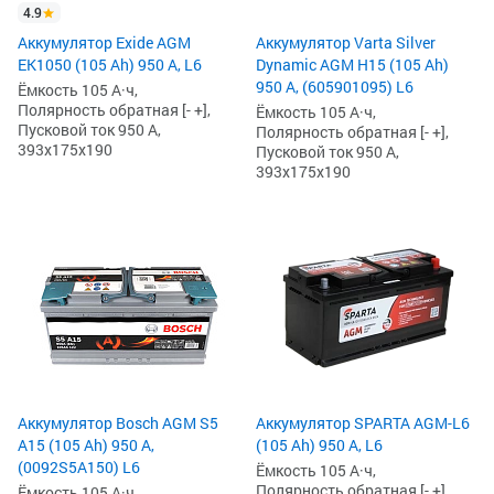
4.9
Аккумулятор Exide AGM
Аккумулятор Varta Silver
EK1050 (105 Ah) 950 А, L6
Dynamic AGM H15 (105 Ah)
950 А, (605901095) L6
Ёмкость 105 А·ч,
Полярность обратная [- +],
Ёмкость 105 А·ч,
Пусковой ток 950 А,
Полярность обратная [- +],
393x175x190
Пусковой ток 950 А,
393x175x190
Аккумулятор Bosch AGM S5
Аккумулятор SPARTA AGM-L6
A15 (105 Ah) 950 А,
(105 Ah) 950 А, L6
(0092S5A150) L6
Ёмкость 105 А·ч,
Полярность обратная [- +],
Ёмкость 105 А·ч,