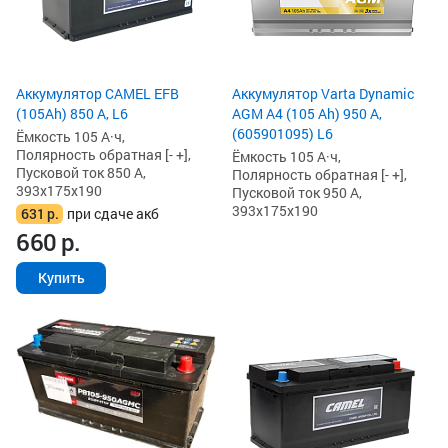
Аккумулятор CAMEL EFB
Аккумулятор Varta Dynamic
(105Ah) 850 А, L6
AGM A4 (105 Ah) 950 А,
(605901095) L6
Ёмкость 105 А·ч,
Полярность обратная [- +],
Ёмкость 105 А·ч,
Пусковой ток 850 А,
Полярность обратная [- +],
393x175x190
Пусковой ток 950 А,
393x175x190
631
р.
при сдаче акб
660
р.
Купить