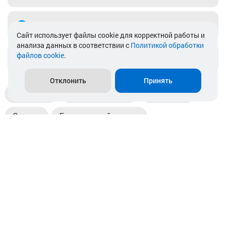
Telegram
Cайт использует файлы cookie для корректной работы и
анализа данных в соответствии с
Политикой обработки
файлов cookie
.
info@akkamulik.by
Отклонить
Принять
Доставка
Пункты выдачи
Магазины
Оплата
Безналичный расчет
Прием б/у акб
Информация
Отзывы
Контакты
© 2026. ООО «Аккамулик». 220056, Беларусь, г. Минск,
пр. Независимости, д.199.
УНП 192748524. Зарегистрирован в торговом реестре
№ 369712 от 01.03.2017