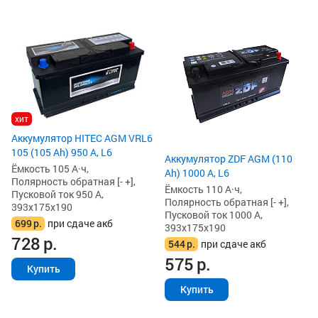
хит
Аккумулятор HITEC AGM VRL6
105 (105 Ah) 950 А, L6
Аккумулятор ZDF AGM (110
Ёмкость 105 А·ч,
Ah) 1000 А, L6
Полярность обратная [- +],
Ёмкость 110 А·ч,
Пусковой ток 950 А,
Полярность обратная [- +],
393x175x190
Пусковой ток 1000 А,
699
р.
при сдаче акб
393x175x190
728
р.
544
р.
при сдаче акб
575
р.
Купить
Купить