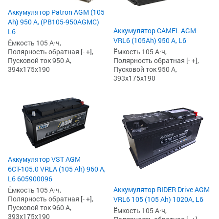
Аккумулятор Patron AGM (105
Ah) 950 А, (PB105-950AGMC)
Аккумулятор CAMEL AGM
L6
VRL6 (105Ah) 950 А, L6
Ёмкость 105 А·ч,
Полярность обратная [- +],
Ёмкость 105 А·ч,
Пусковой ток 950 А,
Полярность обратная [- +],
394x175x190
Пусковой ток 950 А,
393x175x190
Аккумулятор VST AGM
6СТ-105.0 VRLA (105 Ah) 960 А,
L6 605900096
Аккумулятор RIDER Drive AGM
Ёмкость 105 А·ч,
Полярность обратная [- +],
VRL6 105 (105 Ah) 1020А, L6
Пусковой ток 960 А,
Ёмкость 105 А·ч,
393x175x190