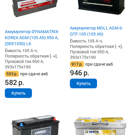
Аккумулятор MOLL AGM 6-
Аккумулятор DYNAMATRIX-
QTF-105 (105 Ah)
KOREA AGM (105 Ah) 950 А,
Ёмкость 105 А·ч,
(DEK1050) L6
Полярность обратная [- +],
Ёмкость 105 А·ч,
Пусковой ток 950 А,
Полярность обратная [- +],
393x175x190
Пусковой ток 950 А,
917
р.
при сдаче акб
393x175x190
946
р.
553
р.
при сдаче акб
582
р.
Купить
Купить