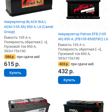
Аккумулятор BLACK BULL
AGM (105 Ah) 950 А, L6 (Camel
Group)
Аккумулятор Patron EFB (105
Ёмкость 105 А·ч,
Ah) 850 А, (PB105-850EFBC) L6
Полярность обратная [- +],
Ёмкость 105 А·ч,
Пусковой ток 950 А,
Полярность обратная [- +],
393x175x190
Пусковой ток 850 А,
586
р.
при сдаче акб
393x175x190
615
р.
403
р.
при сдаче акб
432
р.
Купить
Купить