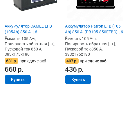
Аккумулятор CAMEL EFB
Аккумулятор Patron EFB (105
(105Ah) 850 А, L6
Ah) 850 А, (PB105-850EFBC) L6
Ёмкость 105 А·ч,
Ёмкость 105 А·ч,
Полярность обратная [- +],
Полярность обратная [- +],
Пусковой ток 850 А,
Пусковой ток 850 А,
393x175x190
393x175x190
631
р.
при сдаче акб
407
р.
при сдаче акб
660
р.
436
р.
Купить
Купить