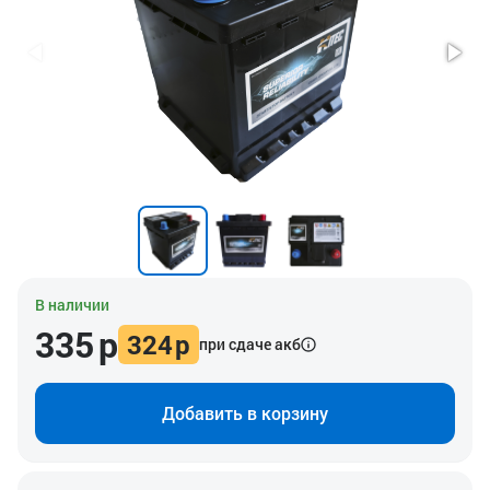
В наличии
335
р
324
р
при сдаче акб
Добавить в корзину