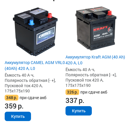
Аккумулятор Kraft AGM (40 Ah)
Аккумулятор CAMEL AGM VRL0
420 А, L0
(40Ah) 420 А, L0
Ёмкость 40 А·ч,
Полярность обратная [- +],
Ёмкость 40 А·ч,
Пусковой ток 420 А,
Полярность обратная [- +],
175x175x190
Пусковой ток 420 А,
175x175x190
326
р.
при сдаче акб
348
р.
при сдаче акб
337
р.
359
р.
Купить
Купить