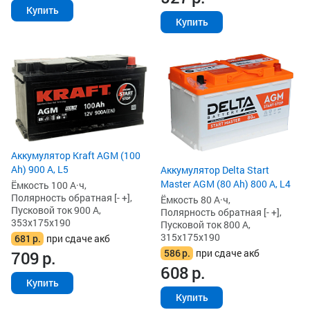
Купить
Купить
Аккумулятор Kraft AGM (100
Ah) 900 А, L5
Аккумулятор Delta Start
Master AGM (80 Ah) 800 А, L4
Ёмкость 100 А·ч,
Полярность обратная [- +],
Ёмкость 80 А·ч,
Пусковой ток 900 А,
Полярность обратная [- +],
353x175x190
Пусковой ток 800 А,
315x175x190
681
р.
при сдаче акб
586
р.
при сдаче акб
709
р.
608
р.
Купить
Купить