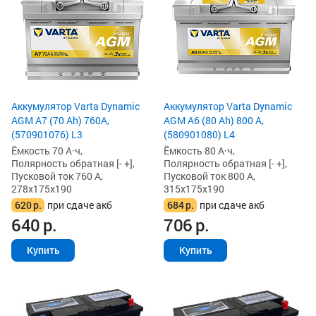
Аккумулятор Varta Dynamic
Аккумулятор Varta Dynamic
AGM A7 (70 Ah) 760A,
AGM A6 (80 Ah) 800 А,
(570901076) L3
(580901080) L4
Ёмкость 70 А·ч,
Ёмкость 80 А·ч,
Полярность обратная [- +],
Полярность обратная [- +],
Пусковой ток 760 А,
Пусковой ток 800 А,
278x175x190
315x175x190
620
р.
при сдаче акб
684
р.
при сдаче акб
640
р.
706
р.
Купить
Купить