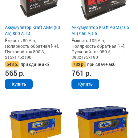
Аккумулятор Kraft AGM (80
Аккумулятор Kraft AGM (105
Ah) 800 А, L4
Ah) 950 А, L6
Ёмкость 80 А·ч,
Ёмкость 105 А·ч,
Полярность обратная [- +],
Полярность обратная [- +],
Пусковой ток 800 А,
Пусковой ток 950 А,
315x175x190
393x175x190
543
р.
при сдаче акб
732
р.
при сдаче акб
565
р.
761
р.
Купить
Купить