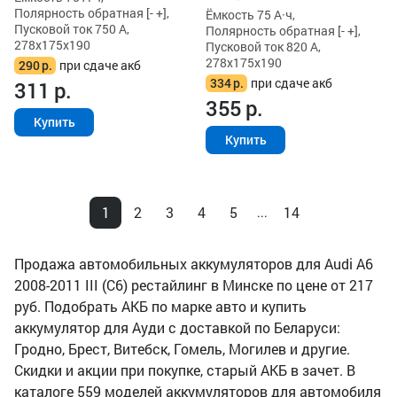
Полярность обратная [- +],
Ёмкость 75 А·ч,
Пусковой ток 750 А,
Полярность обратная [- +],
278x175x190
Пусковой ток 820 А,
278x175x190
290
р.
при сдаче акб
334
р.
при сдаче акб
311
р.
355
р.
Купить
Купить
1
2
3
4
5
14
...
Продажа автомобильных аккумуляторов для Audi A6
2008-2011 III (C6) рестайлинг в Минске по цене от 217
руб. Подобрать АКБ по марке авто и купить
аккумулятор для Ауди с доставкой по Беларуси:
Гродно, Брест, Витебск, Гомель, Могилев и другие.
Скидки и акции при покупке, старый АКБ в зачет. В
каталоге 559 моделей аккумуляторов для автомобиля