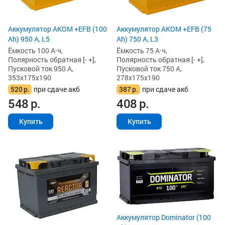
Аккумулятор AKOM +EFB (100
Аккумулятор AKOM +EFB (75
Ah) 950 А, L5
Ah) 750 А, L3
Ёмкость 100 А·ч,
Ёмкость 75 А·ч,
Полярность обратная [- +],
Полярность обратная [- +],
Пусковой ток 950 А,
Пусковой ток 750 А,
353x175x190
278x175x190
520
р.
при сдаче акб
387
р.
при сдаче акб
548
р.
408
р.
Купить
Купить
Аккумулятор Dominator (100