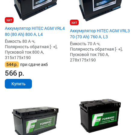
хит
хит
Аккумулятор HITEC AGM VRL4
Аккумулятор HITEC AGM VRL3
80 (80 Ah) 800 А, L4
70 (70 Ah) 760 А, L3
Ёмкость 80 А·ч,
Ёмкость 70 А·ч,
Полярность обратная [- +],
Полярность обратная [- +],
Пусковой ток 800 А,
Пусковой ток 760 А,
315x175x190
278x175x190
544
р.
при сдаче акб
566
р.
Купить