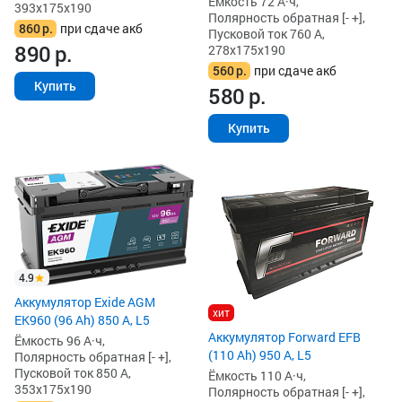
Ёмкость 72 А·ч,
393x175x190
Полярность обратная [- +],
860
р.
при сдаче акб
Пусковой ток 760 А,
890
р.
278x175x190
560
р.
при сдаче акб
Купить
580
р.
Купить
4.9
Аккумулятор Exide AGM
хит
EK960 (96 Ah) 850 А, L5
Аккумулятор Forward EFB
Ёмкость 96 А·ч,
(110 Ah) 950 А, L5
Полярность обратная [- +],
Пусковой ток 850 А,
Ёмкость 110 А·ч,
353x175x190
Полярность обратная [- +],