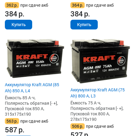
362
р.
при сдаче акб
364
р.
при сдаче акб
384
р.
384
р.
Купить
Купить
Аккумулятор Kraft AGM (85
Аккумулятор Kraft AGM (75
Ah) 850 А, L4
Ah) 800 А, L3
Ёмкость 85 А·ч,
Ёмкость 75 А·ч,
Полярность обратная [- +],
Полярность обратная [- +],
Пусковой ток 850 А,
Пусковой ток 800 А,
315x175x190
278x175x190
563
р.
при сдаче акб
506
р.
при сдаче акб
587
р.
527
р.