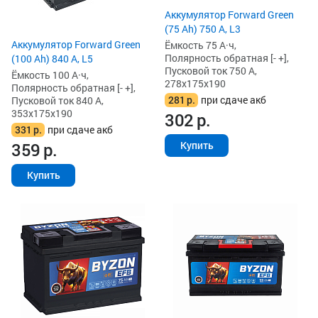
Аккумулятор Forward Green
(75 Ah) 750 А, L3
Аккумулятор Forward Green
Ёмкость 75 А·ч,
Полярность обратная [- +],
(100 Ah) 840 А, L5
Пусковой ток 750 А,
Ёмкость 100 А·ч,
278x175x190
Полярность обратная [- +],
281
р.
при сдаче акб
Пусковой ток 840 А,
353x175x190
302
р.
331
р.
при сдаче акб
359
р.
Купить
Купить