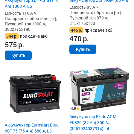
Аккумулятор ZDF AGM (110
Аккумулятор ZDF AGM (85 Ah)
Ah) 1000 А, L6
Ёмкость 85 А·ч,
Полярность обратная [- +],
Ёмкость 110 А·ч,
Пусковой ток 870 А,
Полярность обратная [- +],
315x175x190
Пусковой ток 1000 А,
393x175x190
446
р.
при сдаче акб
544
р.
при сдаче акб
470
р.
575
р.
Купить
Купить
4.9
Аккумулятор Exide AGM
EK820 (82 Ah) 800 А,
Аккумулятор Eurostart Blue
(3661024037914) L4
6CT-75 (75 А·ч) 680 А, L3