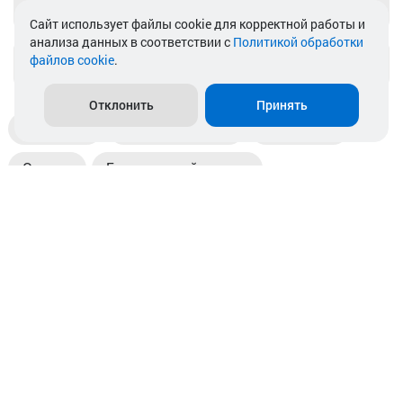
Telegram
Cайт использует файлы cookie для корректной работы и
анализа данных в соответствии с
Политикой обработки
файлов cookie
.
info@akkamulik.by
Отклонить
Принять
Доставка
Пункты выдачи
Магазины
Оплата
Безналичный расчет
Прием б/у акб
Информация
Отзывы
Контакты
© 2026. ООО «Аккамулик». 220056, Беларусь, г. Минск,
пр. Независимости, д.199.
УНП 192748524. Зарегистрирован в торговом реестре
№ 369712 от 01.03.2017