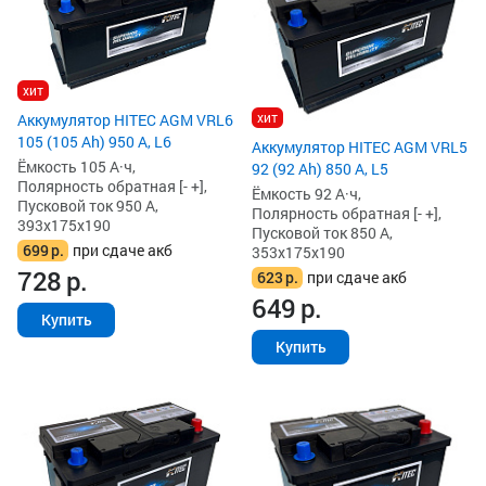
хит
хит
Аккумулятор HITEC AGM VRL6
105 (105 Ah) 950 А, L6
Аккумулятор HITEC AGM VRL5
Ёмкость 105 А·ч,
92 (92 Ah) 850 А, L5
Полярность обратная [- +],
Ёмкость 92 А·ч,
Пусковой ток 950 А,
Полярность обратная [- +],
393x175x190
Пусковой ток 850 А,
699
р.
при сдаче акб
353x175x190
728
р.
623
р.
при сдаче акб
649
р.
Купить
Купить