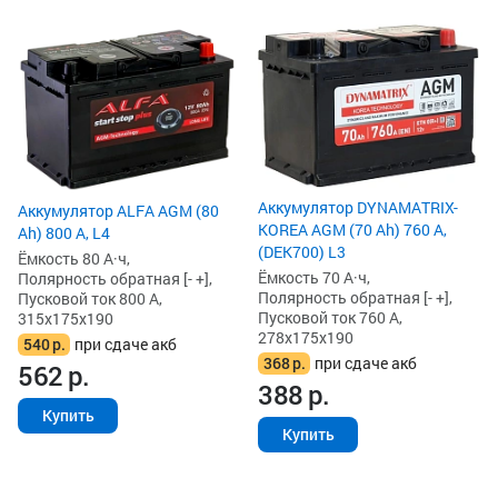
Аккумулятор DYNAMATRIX-
Аккумулятор ALFA AGM (80
KOREA AGM (70 Ah) 760 А,
Ah) 800 А, L4
(DEK700) L3
Ёмкость 80 А·ч,
Ёмкость 70 А·ч,
Полярность обратная [- +],
Полярность обратная [- +],
Пусковой ток 800 А,
Пусковой ток 760 А,
315x175x190
278x175x190
540
р.
при сдаче акб
368
р.
при сдаче акб
562
р.
388
р.
Купить
Купить