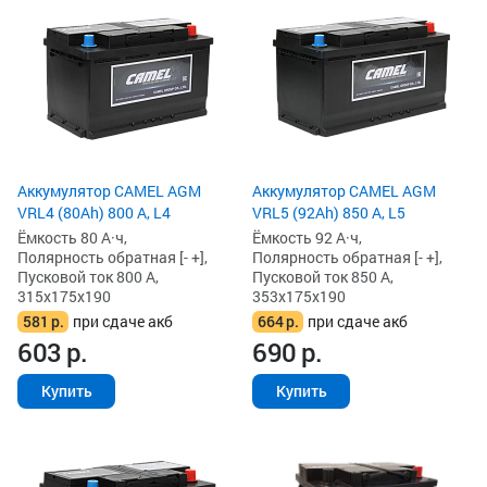
Аккумулятор CAMEL AGM
Аккумулятор CAMEL AGM
VRL4 (80Ah) 800 А, L4
VRL5 (92Ah) 850 А, L5
Ёмкость 80 А·ч,
Ёмкость 92 А·ч,
Полярность обратная [- +],
Полярность обратная [- +],
Пусковой ток 800 А,
Пусковой ток 850 А,
315x175x190
353x175x190
581
р.
при сдаче акб
664
р.
при сдаче акб
603
р.
690
р.
Купить
Купить