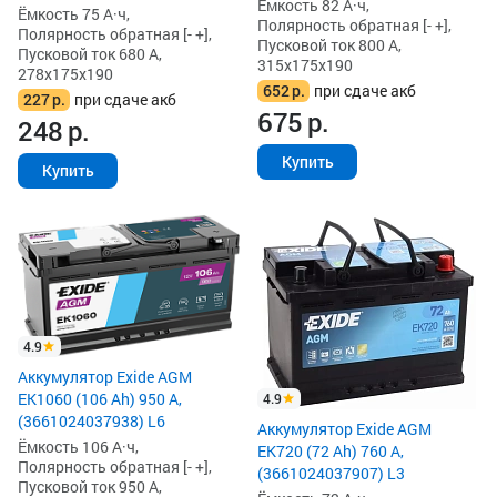
Ёмкость 82 А·ч,
Ёмкость 75 А·ч,
Полярность обратная [- +],
Полярность обратная [- +],
Пусковой ток 800 А,
Пусковой ток 680 А,
315x175x190
278x175x190
652
р.
при сдаче акб
227
р.
при сдаче акб
675
р.
248
р.
Купить
Купить
4.9
Аккумулятор Exide AGM
EK1060 (106 Ah) 950 А,
4.9
(3661024037938) L6
Аккумулятор Exide AGM
Ёмкость 106 А·ч,
EK720 (72 Ah) 760 А,
Полярность обратная [- +],
(3661024037907) L3
Пусковой ток 950 А,