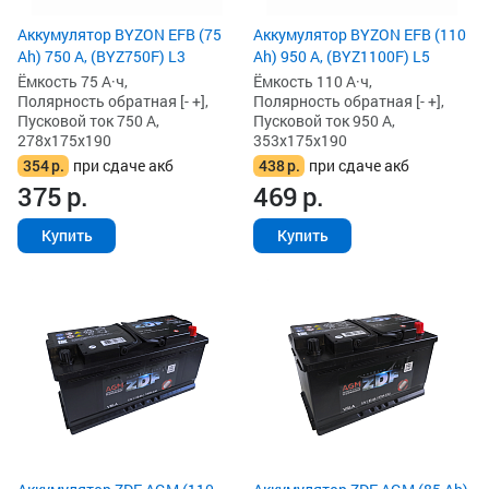
Аккумулятор BYZON EFB (75
Аккумулятор BYZON EFB (110
Ah) 750 А, (BYZ750F) L3
Ah) 950 А, (BYZ1100F) L5
Ёмкость 75 А·ч,
Ёмкость 110 А·ч,
Полярность обратная [- +],
Полярность обратная [- +],
Пусковой ток 750 А,
Пусковой ток 950 А,
278x175x190
353x175x190
354
р.
при сдаче акб
438
р.
при сдаче акб
375
р.
469
р.
Купить
Купить