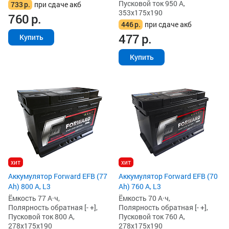
Пусковой ток 950 А,
733
р.
при сдаче акб
353x175x190
760
р.
446
р.
при сдаче акб
477
р.
Купить
Купить
хит
хит
Аккумулятор Forward EFB (77
Аккумулятор Forward EFB (70
Ah) 800 А, L3
Ah) 760 А, L3
Ёмкость 77 А·ч,
Ёмкость 70 А·ч,
Полярность обратная [- +],
Полярность обратная [- +],
Пусковой ток 800 А,
Пусковой ток 760 А,
278x175x190
278x175x190