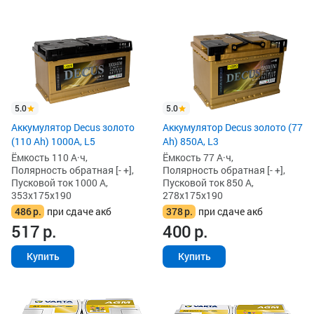
5.0
5.0
Аккумулятор Decus золото
Аккумулятор Decus золото (77
(110 Ah) 1000A, L5
Ah) 850А, L3
Ёмкость 110 А·ч,
Ёмкость 77 А·ч,
Полярность обратная [- +],
Полярность обратная [- +],
Пусковой ток 1000 А,
Пусковой ток 850 А,
353x175x190
278x175x190
486
р.
при сдаче акб
378
р.
при сдаче акб
517
р.
400
р.
Купить
Купить