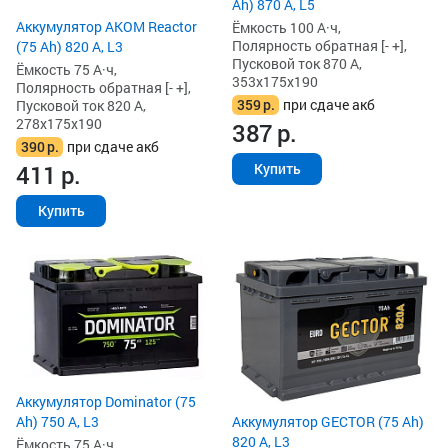
Ah) 870 А, L5
Аккумулятор AKOM Reactor
Ёмкость 100 А·ч,
Полярность обратная [- +],
(75 Ah) 820 А, L3
Пусковой ток 870 А,
Ёмкость 75 А·ч,
353x175x190
Полярность обратная [- +],
359
р.
при сдаче акб
Пусковой ток 820 А,
278x175x190
387
р.
390
р.
при сдаче акб
411
р.
Купить
Купить
Аккумулятор Dominator (75
Аккумулятор GECTOR (75 Ah)
Ah) 750 А, L3
820 А, L3
Ёмкость 75 А·ч,