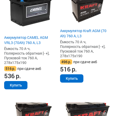
Аккумулятор Kraft AGM (70
Ah) 760 А, L3
Аккумулятор CAMEL AGM
Ёмкость 70 А·ч,
VRL3 (70Ah) 760 А, L3
Полярность обратная [- +],
Ёмкость 70 А·ч,
Пусковой ток 760 А,
Полярность обратная [- +],
278x175x190
Пусковой ток 760 А,
496
р.
при сдаче акб
278x175x190
516
р.
516
р.
при сдаче акб
536
р.
Купить
Купить