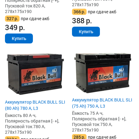
Полярность обратная [- +],
278x175x190
Пусковой ток 820 А,
278x175x190
366
р.
при сдаче акб
327
р.
при сдаче акб
388
р.
349
р.
Купить
Купить
Аккумулятор BLACK BULL SLI
Аккумулятор BLACK BULL SLI
(75 Ah) 750 А, L3
(80 Ah) 780 А, L3
Ёмкость 75 А·ч,
Ёмкость 80 А·ч,
Полярность обратная [- +],
Полярность обратная [- +],
Пусковой ток 750 А,
Пусковой ток 780 А,
278x175x190
278x175x190
285
р.
при сдаче акб