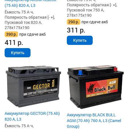
Полярность обратная [- +],
(75 Ah) 820 А, L3
Пусковой ток 750 А,
Ёмкость 75 А·ч,
278x175x190
Полярность обратная [- +],
290
р.
при сдаче акб
Пусковой ток 820 А,
278x175x190
311
р.
390
р.
при сдаче акб
Купить
411
р.
Купить
Аккумулятор GECTOR (75 Ah)
Аккумулятор BLACK BULL
820 А, L3
AGM (70 Ah) 760 А, L3 (Camel
Ёмкость 75 А·ч,
Group)