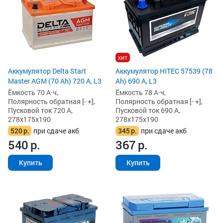
хит
Аккумулятор Delta Start
Аккумулятор HITEC 57539 (78
Master AGM (70 Ah) 720 А, L3
Ah) 690 А, L3
Ёмкость 70 А·ч,
Ёмкость 78 А·ч,
Полярность обратная [- +],
Полярность обратная [- +],
Пусковой ток 720 А,
Пусковой ток 690 А,
278x175x190
278x175x190
520
р.
при сдаче акб
345
р.
при сдаче акб
540
р.
367
р.
Купить
Купить