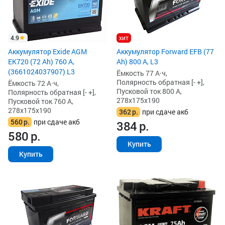
4.9
хит
Аккумулятор Exide AGM
Аккумулятор Forward EFB (77
EK720 (72 Ah) 760 А,
Ah) 800 А, L3
(3661024037907) L3
Ёмкость 77 А·ч,
Полярность обратная [- +],
Ёмкость 72 А·ч,
Пусковой ток 800 А,
Полярность обратная [- +],
278x175x190
Пусковой ток 760 А,
278x175x190
362
р.
при сдаче акб
560
р.
при сдаче акб
384
р.
580
р.
Купить
Купить