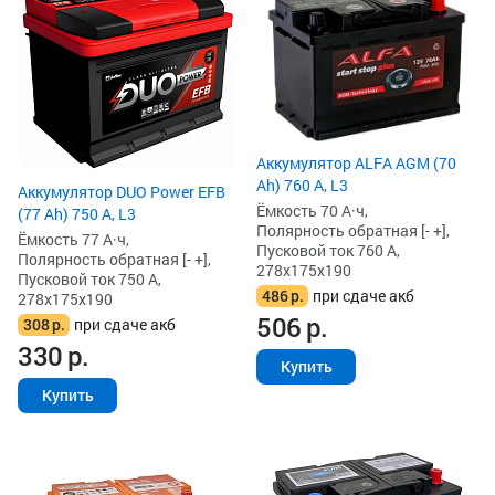
Аккумулятор ALFA AGM (70
Ah) 760 А, L3
Аккумулятор DUO Power EFB
Ёмкость 70 А·ч,
(77 Ah) 750 А, L3
Полярность обратная [- +],
Ёмкость 77 А·ч,
Пусковой ток 760 А,
Полярность обратная [- +],
278x175x190
Пусковой ток 750 А,
486
р.
при сдаче акб
278x175x190
506
р.
308
р.
при сдаче акб
330
р.
Купить
Купить