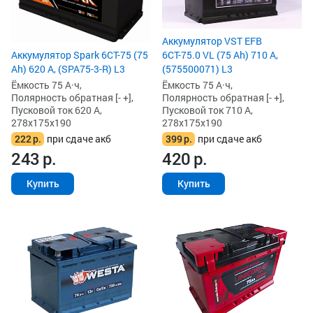
Аккумулятор VST EFB
6СТ-75.0 VL (75 Ah) 710 А,
Аккумулятор Spark 6СТ-75 (75
(575500071) L3
Ah) 620 А, (SPA75-3-R) L3
Ёмкость 75 А·ч,
Ёмкость 75 А·ч,
Полярность обратная [- +],
Полярность обратная [- +],
Пусковой ток 710 А,
Пусковой ток 620 А,
278x175x190
278x175x190
399
р.
при сдаче акб
222
р.
при сдаче акб
420
р.
243
р.
Купить
Купить