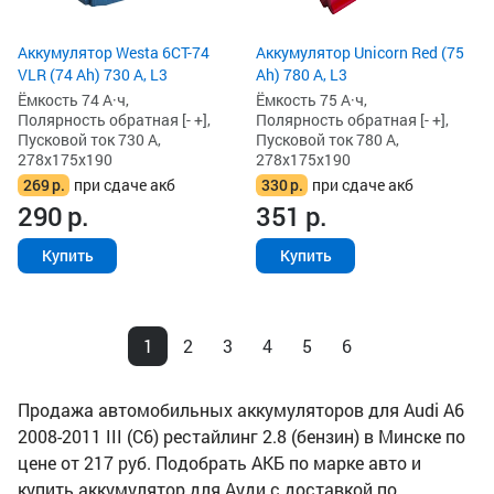
Аккумулятор Westa 6СТ-74
Аккумулятор Unicorn Red (75
VLR (74 Ah) 730 А, L3
Ah) 780 А, L3
Ёмкость 74 А·ч,
Ёмкость 75 А·ч,
Полярность обратная [- +],
Полярность обратная [- +],
Пусковой ток 730 А,
Пусковой ток 780 А,
278x175x190
278x175x190
269
р.
при сдаче акб
330
р.
при сдаче акб
290
р.
351
р.
Купить
Купить
1
2
3
4
5
6
Продажа автомобильных аккумуляторов для Audi A6
2008-2011 III (C6) рестайлинг 2.8 (бензин) в Минске по
цене от 217 руб. Подобрать АКБ по марке авто и
купить аккумулятор для Ауди с доставкой по