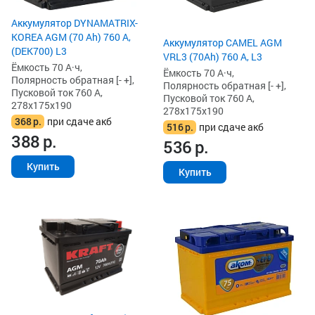
Аккумулятор DYNAMATRIX-
KOREA AGM (70 Ah) 760 А,
Аккумулятор CAMEL AGM
(DEK700) L3
VRL3 (70Ah) 760 А, L3
Ёмкость 70 А·ч,
Ёмкость 70 А·ч,
Полярность обратная [- +],
Полярность обратная [- +],
Пусковой ток 760 А,
Пусковой ток 760 А,
278x175x190
278x175x190
368
р.
при сдаче акб
516
р.
при сдаче акб
388
р.
536
р.
Купить
Купить