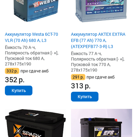
Аккумулятор Westa 6СТ-70
Аккумулятор AKTEX EXTRA
VLR (70 Ah) 680 А, L3
EFB (77 Ah) 770 А,
(ATEXPEFB77-3-R) L3
Ёмкость 70 А·ч,
Полярность обратная [- +],
Ёмкость 77 А·ч,
Пусковой ток 680 А,
Полярность обратная [- +],
278x175x190
Пусковой ток 770 А,
278x175x190
332
р.
при сдаче акб
291
р.
при сдаче акб
352
р.
313
р.
Купить
Купить