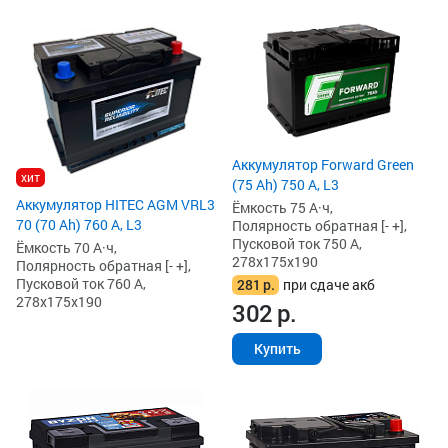
Аккумулятор Forward Green
хит
(75 Ah) 750 А, L3
Аккумулятор HITEC AGM VRL3
Ёмкость 75 А·ч,
70 (70 Ah) 760 А, L3
Полярность обратная [- +],
Пусковой ток 750 А,
Ёмкость 70 А·ч,
278x175x190
Полярность обратная [- +],
Пусковой ток 760 А,
281
р.
при сдаче акб
278x175x190
302
р.
Купить