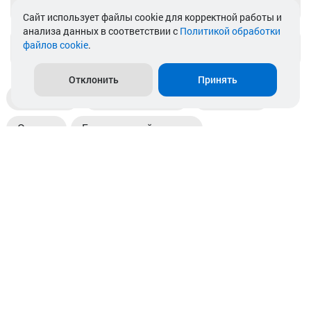
Telegram
Cайт использует файлы cookie для корректной работы и
анализа данных в соответствии с
Политикой обработки
файлов cookie
.
info@akkamulik.by
Отклонить
Принять
Доставка
Пункты выдачи
Магазины
Оплата
Безналичный расчет
Прием б/у акб
Информация
Отзывы
Контакты
© 2026. ООО «Аккамулик». 220056, Беларусь, г. Минск,
пр. Независимости, д.199.
УНП 192748524. Зарегистрирован в торговом реестре
№ 369712 от 01.03.2017