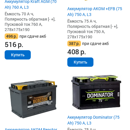
Аккумулятор Kraft AGM (70
Ah) 760 А, L3
Аккумулятор AKOM +EFB (75
Ёмкость 70 А·ч,
Ah) 750 А, L3
Полярность обратная [- +],
Ёмкость 75 А·ч,
Пусковой ток 760 А,
Полярность обратная [- +],
278x175x190
Пусковой ток 750 А,
496
р.
при сдаче акб
278x175x190
516
р.
387
р.
при сдаче акб
408
р.
Купить
Купить
Аккумулятор Dominator (75
Ah) 750 А, L3
Аккумулятор AKOM Reactor
Ёмкость 75 А·ч,