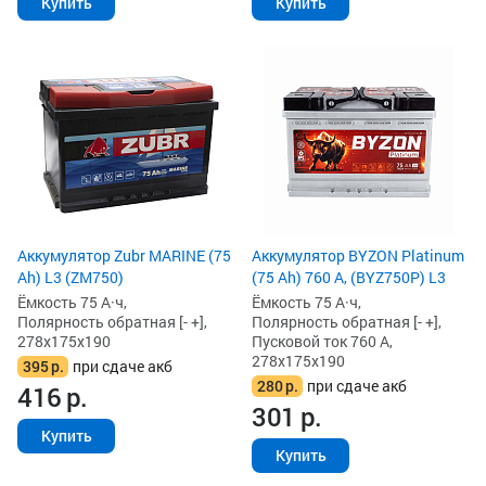
Купить
Купить
Аккумулятор Zubr MARINE (75
Аккумулятор BYZON Platinum
Ah) L3 (ZM750)
(75 Ah) 760 А, (BYZ750P) L3
Ёмкость 75 А·ч,
Ёмкость 75 А·ч,
Полярность обратная [- +],
Полярность обратная [- +],
278x175x190
Пусковой ток 760 А,
278x175x190
395
р.
при сдаче акб
280
р.
при сдаче акб
416
р.
301
р.
Купить
Купить