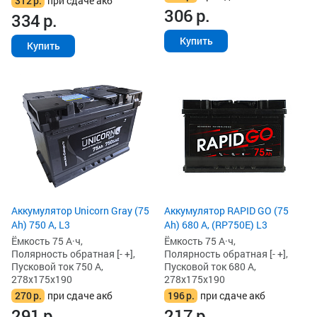
312
р.
при сдаче акб
306
р.
334
р.
Купить
Купить
Аккумулятор Unicorn Gray (75
Аккумулятор RAPID GO (75
Ah) 750 А, L3
Ah) 680 А, (RP750E) L3
Ёмкость 75 А·ч,
Ёмкость 75 А·ч,
Полярность обратная [- +],
Полярность обратная [- +],
Пусковой ток 750 А,
Пусковой ток 680 А,
278x175x190
278x175x190
270
р.
при сдаче акб
196
р.
при сдаче акб
291
р.
217
р.