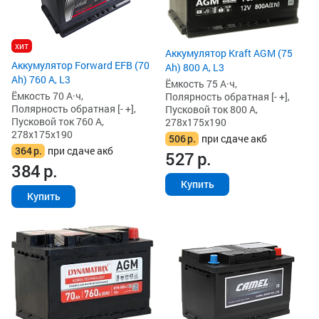
хит
Аккумулятор Kraft AGM (75
Аккумулятор Forward EFB (70
Ah) 800 А, L3
Ah) 760 А, L3
Ёмкость 75 А·ч,
Ёмкость 70 А·ч,
Полярность обратная [- +],
Полярность обратная [- +],
Пусковой ток 800 А,
Пусковой ток 760 А,
278x175x190
278x175x190
506
р.
при сдаче акб
364
р.
при сдаче акб
527
р.
384
р.
Купить
Купить