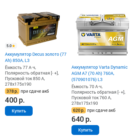
5.0
Аккумулятор Decus золото (77
Ah) 850А, L3
Аккумулятор Varta Dynamic
Ёмкость 77 А·ч,
Полярность обратная [- +],
AGM A7 (70 Ah) 760A,
Пусковой ток 850 А,
(570901076) L3
278x175x190
Ёмкость 70 А·ч,
378
р.
при сдаче акб
Полярность обратная [- +],
Пусковой ток 760 А,
400
р.
278x175x190
620
р.
при сдаче акб
Купить
640
р.
Купить