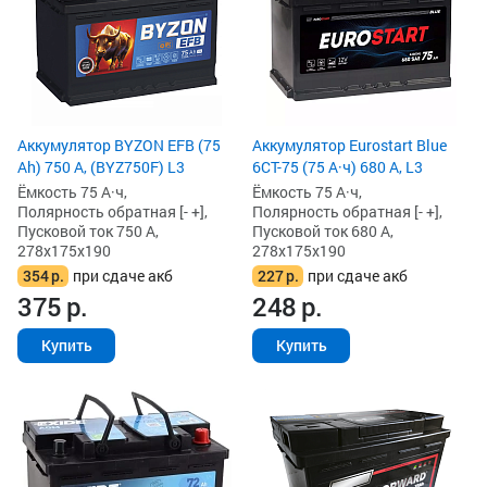
Аккумулятор BYZON EFB (75
Аккумулятор Eurostart Blue
Ah) 750 А, (BYZ750F) L3
6CT-75 (75 А·ч) 680 А, L3
Ёмкость 75 А·ч,
Ёмкость 75 А·ч,
Полярность обратная [- +],
Полярность обратная [- +],
Пусковой ток 750 А,
Пусковой ток 680 А,
278x175x190
278x175x190
354
р.
при сдаче акб
227
р.
при сдаче акб
375
р.
248
р.
Купить
Купить