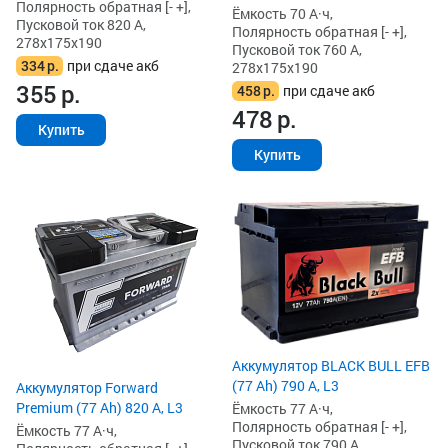
Полярность обратная [- +],
Ёмкость 70 А·ч,
Пусковой ток 820 А,
Полярность обратная [- +],
278x175x190
Пусковой ток 760 А,
334
р.
при сдаче акб
278x175x190
355
р.
458
р.
при сдаче акб
478
р.
Купить
Купить
Аккумулятор BLACK BULL EFB
(77 Ah) 790 А, L3
Аккумулятор Forward
Premium (77 Ah) 820 А, L3
Ёмкость 77 А·ч,
Полярность обратная [- +],
Ёмкость 77 А·ч,
Пусковой ток 790 А,