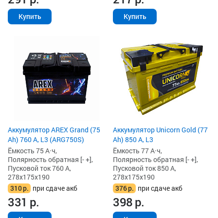
Купить
Купить
Аккумулятор AREX Grand (75
Аккумулятор Unicorn Gold (77
Ah) 760 А, L3 (ARG750S)
Ah) 850 А, L3
Ёмкость 75 А·ч,
Ёмкость 77 А·ч,
Полярность обратная [- +],
Полярность обратная [- +],
Пусковой ток 760 А,
Пусковой ток 850 А,
278x175x190
278x175x190
310
р.
при сдаче акб
376
р.
при сдаче акб
331
р.
398
р.