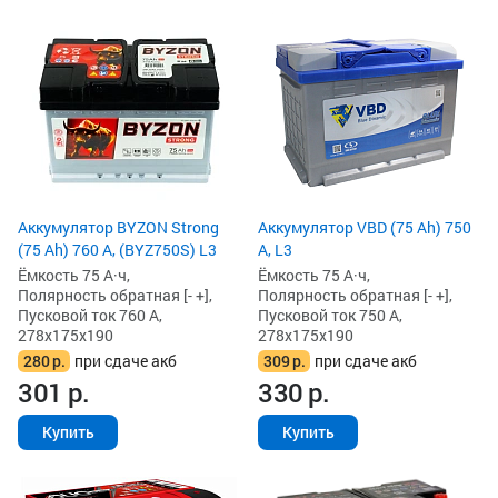
Аккумулятор BYZON Strong
Аккумулятор VBD (75 Ah) 750
(75 Ah) 760 А, (BYZ750S) L3
А, L3
Ёмкость 75 А·ч,
Ёмкость 75 А·ч,
Полярность обратная [- +],
Полярность обратная [- +],
Пусковой ток 760 А,
Пусковой ток 750 А,
278x175x190
278x175x190
280
р.
при сдаче акб
309
р.
при сдаче акб
301
р.
330
р.
Купить
Купить