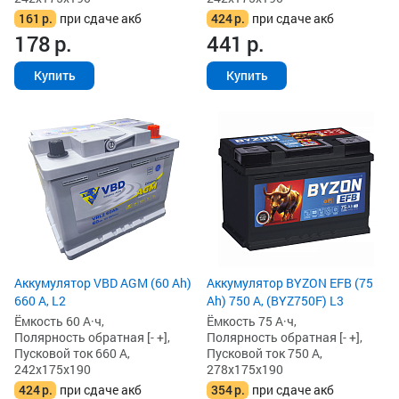
161
р.
при сдаче акб
424
р.
при сдаче акб
178
р.
441
р.
Купить
Купить
Аккумулятор VBD AGM (60 Ah)
Аккумулятор BYZON EFB (75
660 А, L2
Ah) 750 А, (BYZ750F) L3
Ёмкость 60 А·ч,
Ёмкость 75 А·ч,
Полярность обратная [- +],
Полярность обратная [- +],
Пусковой ток 660 А,
Пусковой ток 750 А,
242x175x190
278x175x190
424
р.
при сдаче акб
354
р.
при сдаче акб