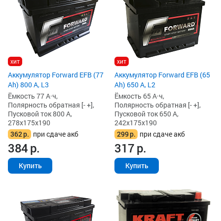
хит
хит
Аккумулятор Forward EFB (77
Аккумулятор Forward EFB (65
Ah) 800 А, L3
Ah) 650 А, L2
Ёмкость 77 А·ч,
Ёмкость 65 А·ч,
Полярность обратная [- +],
Полярность обратная [- +],
Пусковой ток 800 А,
Пусковой ток 650 А,
278x175x190
242x175x190
362
р.
при сдаче акб
299
р.
при сдаче акб
384
р.
317
р.
Купить
Купить