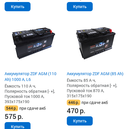
Купить
Купить
Аккумулятор ZDF AGM (110
Аккумулятор ZDF AGM (85 Ah)
Ah) 1000 А, L6
Ёмкость 85 А·ч,
Полярность обратная [- +],
Ёмкость 110 А·ч,
Пусковой ток 870 А,
Полярность обратная [- +],
315x175x190
Пусковой ток 1000 А,
393x175x190
446
р.
при сдаче акб
544
р.
при сдаче акб
470
р.
575
р.
Купить
Купить