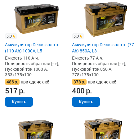
5.0
5.0
Аккумулятор Decus золото
Аккумулятор Decus золото (77
(110 Ah) 1000A, L5
Ah) 850А, L3
Ёмкость 110 А·ч,
Ёмкость 77 А·ч,
Полярность обратная [- +],
Полярность обратная [- +],
Пусковой ток 1000 А,
Пусковой ток 850 А,
353x175x190
278x175x190
486
р.
при сдаче акб
378
р.
при сдаче акб
517
р.
400
р.
Купить
Купить