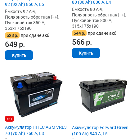
80 (80 Ah) 800 А, L4
92 (92 Ah) 850 А, L5
Ёмкость 80 А·ч,
Ёмкость 92 А·ч,
Полярность обратная [- +],
Полярность обратная [- +],
Пусковой ток 800 А,
Пусковой ток 850 А,
315x175x190
353x175x190
544
р.
при сдаче акб
623
р.
при сдаче акб
566
р.
649
р.
Купить
Купить
хит
Аккумулятор HITEC AGM VRL3
Аккумулятор Forward Green
70 (70 Ah) 760 А, L3
(100 Ah) 840 А, L5