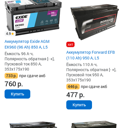
4.9
Аккумулятор Exide AGM
хит
EK960 (96 Ah) 850 А, L5
Аккумулятор Forward EFB
Ёмкость 96 А·ч,
(110 Ah) 950 А, L5
Полярность обратная [- +],
Пусковой ток 850 А,
Ёмкость 110 А·ч,
353x175x190
Полярность обратная [- +],
Пусковой ток 950 А,
733
р.
при сдаче акб
353x175x190
760
р.
446
р.
при сдаче акб
477
р.
Купить
Купить