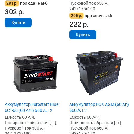
281
р.
при сдаче акб
Пусковой ток 550 А,
242x175x190
302
р.
205
р.
при сдаче акб
222
р.
Купить
Купить
Аккумулятор Eurostart Blue
Аккумулятор FOX AGM (60 Ah)
6CT-60 (60 А/ч) 500 А, L2
660 А, L2
Ёмкость 60 А·ч,
Ёмкость 60 А·ч,
Полярность обратная [- +],
Полярность обратная [- +],
Пусковой ток 500 А,
Пусковой ток 660 А,
242x175x190
242x175x190