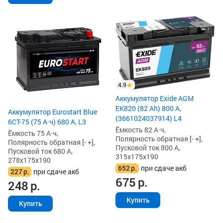
4.9
Аккумулятор Exide AGM
EK820 (82 Ah) 800 А,
Аккумулятор Eurostart Blue
(3661024037914) L4
6CT-75 (75 А·ч) 680 А, L3
Ёмкость 82 А·ч,
Ёмкость 75 А·ч,
Полярность обратная [- +],
Полярность обратная [- +],
Пусковой ток 800 А,
Пусковой ток 680 А,
315x175x190
278x175x190
652
р.
при сдаче акб
227
р.
при сдаче акб
675
р.
248
р.
Купить
Купить