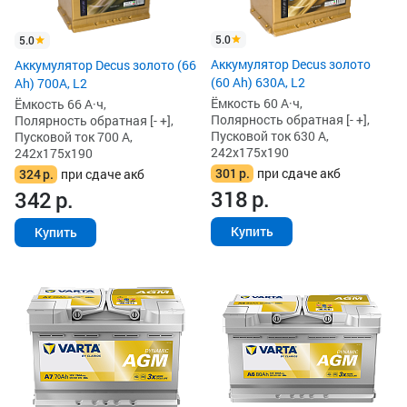
5.0
5.0
Аккумулятор Decus золото
Аккумулятор Decus золото (66
(60 Ah) 630A, L2
Ah) 700A, L2
Ёмкость 60 А·ч,
Ёмкость 66 А·ч,
Полярность обратная [- +],
Полярность обратная [- +],
Пусковой ток 630 А,
Пусковой ток 700 А,
242x175x190
242x175x190
301
р.
при сдаче акб
324
р.
при сдаче акб
318
р.
342
р.
Купить
Купить