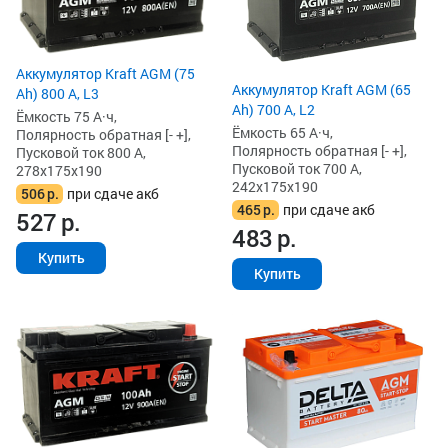
Аккумулятор Kraft AGM (75
Аккумулятор Kraft AGM (65
Ah) 800 А, L3
Ah) 700 А, L2
Ёмкость 75 А·ч,
Ёмкость 65 А·ч,
Полярность обратная [- +],
Полярность обратная [- +],
Пусковой ток 800 А,
Пусковой ток 700 А,
278x175x190
242x175x190
506
р.
при сдаче акб
465
р.
при сдаче акб
527
р.
483
р.
Купить
Купить