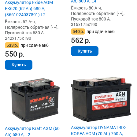
Ah) 800 А, L4
Аккумулятор Exide AGM
Ёмкость 80 А·ч,
EK620 (62 Ah) 680 А,
Полярность обратная [- +],
(3661024037891) L2
Пусковой ток 800 А,
Ёмкость 62 А·ч,
315x175x190
Полярность обратная [- +],
540
р.
при сдаче акб
Пусковой ток 680 А,
242x175x190
562
р.
533
р.
при сдаче акб
Купить
550
р.
Купить
Аккумулятор DYNAMATRIX-
Аккумулятор Kraft AGM (60
KOREA AGM (70 Ah) 760 А,
Ah) 680 А, L2