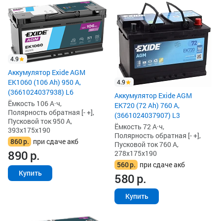
4.9
Аккумулятор Exide AGM
EK1060 (106 Ah) 950 А,
4.9
(3661024037938) L6
Аккумулятор Exide AGM
Ёмкость 106 А·ч,
EK720 (72 Ah) 760 А,
Полярность обратная [- +],
(3661024037907) L3
Пусковой ток 950 А,
Ёмкость 72 А·ч,
393x175x190
Полярность обратная [- +],
860
р.
при сдаче акб
Пусковой ток 760 А,
890
р.
278x175x190
560
р.
при сдаче акб
Купить
580
р.
Купить