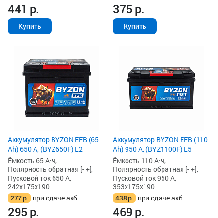
441
р.
375
р.
Купить
Купить
Аккумулятор BYZON EFB (65
Аккумулятор BYZON EFB (110
Ah) 650 А, (BYZ650F) L2
Ah) 950 А, (BYZ1100F) L5
Ёмкость 65 А·ч,
Ёмкость 110 А·ч,
Полярность обратная [- +],
Полярность обратная [- +],
Пусковой ток 650 А,
Пусковой ток 950 А,
242x175x190
353x175x190
277
р.
при сдаче акб
438
р.
при сдаче акб
295
р.
469
р.