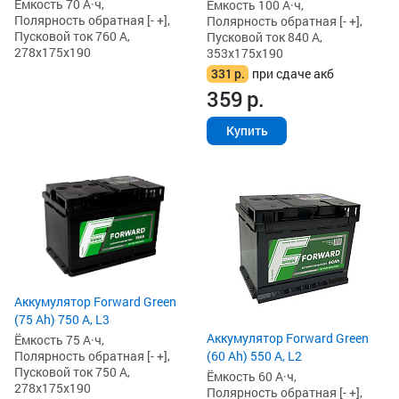
Ёмкость 70 А·ч,
Ёмкость 100 А·ч,
Полярность обратная [- +],
Полярность обратная [- +],
Пусковой ток 760 А,
Пусковой ток 840 А,
278x175x190
353x175x190
331
р.
при сдаче акб
359
р.
Купить
Аккумулятор Forward Green
(75 Ah) 750 А, L3
Аккумулятор Forward Green
Ёмкость 75 А·ч,
Полярность обратная [- +],
(60 Ah) 550 А, L2
Пусковой ток 750 А,
Ёмкость 60 А·ч,
278x175x190
Полярность обратная [- +],