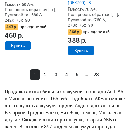
(DEK700) L3
Ёмкость 60 А·ч,
Ёмкость 70 А·ч,
Полярность обратная [- +],
Полярность обратная [- +],
Пусковой ток 680 А,
Пусковой ток 760 А,
242x175x190
278x175x190
443
р.
при сдаче акб
368
р.
при сдаче акб
460
р.
388
р.
Купить
Купить
1
2
3
4
5
23
...
Продажа автомобильных аккумуляторов для Audi A6
в Минске по цене от 166 руб. Подобрать АКБ по марке
авто и купить аккумулятор для Ауди с доставкой по
Беларуси: Гродно, Брест, Витебск, Гомель, Могилев и
другие. Скидки и акции при покупке, старый АКБ в
зачет. В каталоге 897 моделей аккумуляторов для