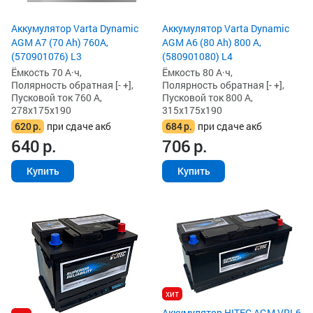
Аккумулятор Varta Dynamic
Аккумулятор Varta Dynamic
AGM A7 (70 Ah) 760A,
AGM A6 (80 Ah) 800 А,
(570901076) L3
(580901080) L4
Ёмкость 70 А·ч,
Ёмкость 80 А·ч,
Полярность обратная [- +],
Полярность обратная [- +],
Пусковой ток 760 А,
Пусковой ток 800 А,
278x175x190
315x175x190
620
р.
при сдаче акб
684
р.
при сдаче акб
640
р.
706
р.
Купить
Купить
хит
Аккумулятор HITEC AGM VRL6