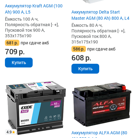
Аккумулятор Kraft AGM (100
Аккумулятор Delta Start
Ah) 900 А, L5
Master AGM (80 Ah) 800 А, L4
Ёмкость 100 А·ч,
Полярность обратная [- +],
Ёмкость 80 А·ч,
Пусковой ток 900 А,
Полярность обратная [- +],
353x175x190
Пусковой ток 800 А,
315x175x190
681
р.
при сдаче акб
586
р.
при сдаче акб
709
р.
608
р.
Купить
Купить
4.9
Аккумулятор ALFA AGM (80