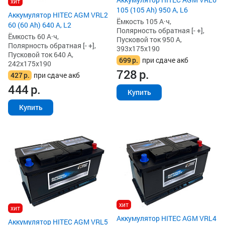
хит
105 (105 Ah) 950 А, L6
Аккумулятор HITEC AGM VRL2
Ёмкость 105 А·ч,
60 (60 Ah) 640 А, L2
Полярность обратная [- +],
Ёмкость 60 А·ч,
Пусковой ток 950 А,
Полярность обратная [- +],
393x175x190
Пусковой ток 640 А,
699
р.
при сдаче акб
242x175x190
728
р.
427
р.
при сдаче акб
444
р.
Купить
Купить
хит
хит
Аккумулятор HITEC AGM VRL4
Аккумулятор HITEC AGM VRL5