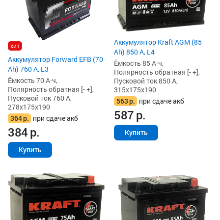
Аккумулятор Kraft AGM (85
хит
Ah) 850 А, L4
Аккумулятор Forward EFB (70
Ёмкость 85 А·ч,
Ah) 760 А, L3
Полярность обратная [- +],
Ёмкость 70 А·ч,
Пусковой ток 850 А,
Полярность обратная [- +],
315x175x190
Пусковой ток 760 А,
563
р.
при сдаче акб
278x175x190
587
р.
364
р.
при сдаче акб
384
р.
Купить
Купить