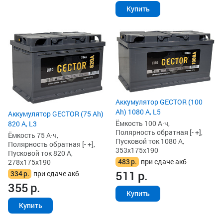
Купить
Аккумулятор GECTOR (100
Ah) 1080 А, L5
Аккумулятор GECTOR (75 Ah)
Ёмкость 100 А·ч,
820 А, L3
Полярность обратная [- +],
Ёмкость 75 А·ч,
Пусковой ток 1080 А,
Полярность обратная [- +],
353x175x190
Пусковой ток 820 А,
483
р.
при сдаче акб
278x175x190
511
р.
334
р.
при сдаче акб
355
р.
Купить
Купить