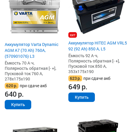
хит
Аккумулятор HITEC AGM VRL5
Аккумулятор Varta Dynamic
92 (92 Ah) 850 А, L5
AGM A7 (70 Ah) 760A,
Ёмкость 92 А·ч,
(570901076) L3
Полярность обратная [- +],
Ёмкость 70 А·ч,
Пусковой ток 850 А,
Полярность обратная [- +],
353x175x190
Пусковой ток 760 А,
623
р.
при сдаче акб
278x175x190
649
р.
620
р.
при сдаче акб
640
р.
Купить
Купить