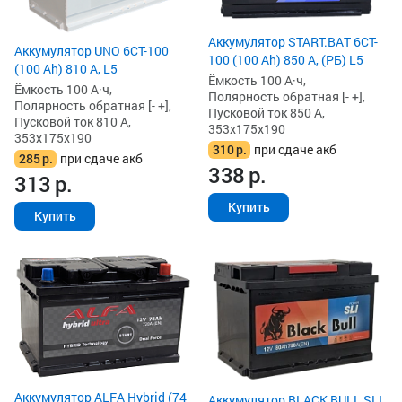
Аккумулятор START.BAT 6CT-
Аккумулятор UNO 6CT-100
100 (100 Ah) 850 А, (РБ) L5
(100 Ah) 810 А, L5
Ёмкость 100 А·ч,
Ёмкость 100 А·ч,
Полярность обратная [- +],
Полярность обратная [- +],
Пусковой ток 850 А,
Пусковой ток 810 А,
353x175x190
353x175x190
310
р.
при сдаче акб
285
р.
при сдаче акб
338
р.
313
р.
Купить
Купить
Аккумулятор ALFA Hybrid (74
Аккумулятор BLACK BULL SLI