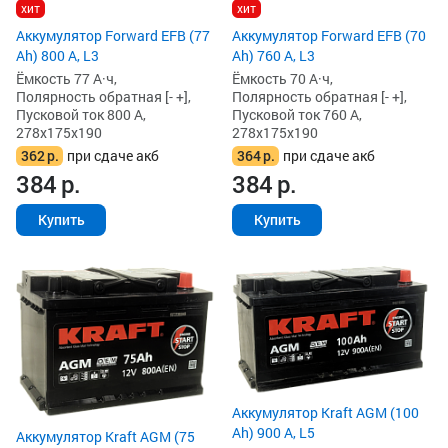
хит
хит
Аккумулятор Forward EFB (77
Аккумулятор Forward EFB (70
Ah) 800 А, L3
Ah) 760 А, L3
Ёмкость 77 А·ч,
Ёмкость 70 А·ч,
Полярность обратная [- +],
Полярность обратная [- +],
Пусковой ток 800 А,
Пусковой ток 760 А,
278x175x190
278x175x190
362
р.
при сдаче акб
364
р.
при сдаче акб
384
р.
384
р.
Купить
Купить
Аккумулятор Kraft AGM (100
Ah) 900 А, L5
Аккумулятор Kraft AGM (75