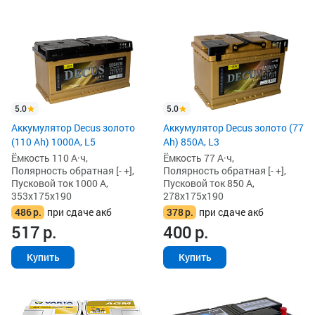
5.0
5.0
Аккумулятор Decus золото
Аккумулятор Decus золото (77
(110 Ah) 1000A, L5
Ah) 850А, L3
Ёмкость 110 А·ч,
Ёмкость 77 А·ч,
Полярность обратная [- +],
Полярность обратная [- +],
Пусковой ток 1000 А,
Пусковой ток 850 А,
353x175x190
278x175x190
486
р.
при сдаче акб
378
р.
при сдаче акб
517
р.
400
р.
Купить
Купить