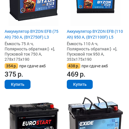
Аккумулятор BYZON EFB (75
Аккумулятор BYZON EFB (110
Ah) 750 А, (BYZ750F) L3
Ah) 950 А, (BYZ1100F) L5
Ёмкость 75 А·ч,
Ёмкость 110 А·ч,
Полярность обратная [- +],
Полярность обратная [- +],
Пусковой ток 750 А,
Пусковой ток 950 А,
278x175x190
353x175x190
354
р.
при сдаче акб
438
р.
при сдаче акб
375
р.
469
р.
Купить
Купить