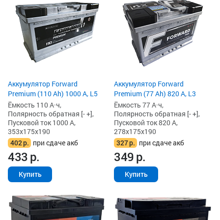
Аккумулятор Forward
Аккумулятор Forward
Premium (110 Ah) 1000 А, L5
Premium (77 Ah) 820 А, L3
Ёмкость 110 А·ч,
Ёмкость 77 А·ч,
Полярность обратная [- +],
Полярность обратная [- +],
Пусковой ток 1000 А,
Пусковой ток 820 А,
353x175x190
278x175x190
402
р.
при сдаче акб
327
р.
при сдаче акб
433
р.
349
р.
Купить
Купить