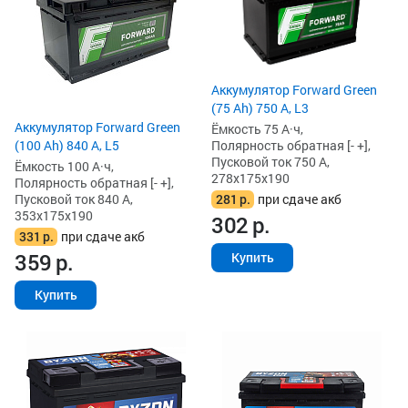
Аккумулятор Forward Green
(75 Ah) 750 А, L3
Аккумулятор Forward Green
Ёмкость 75 А·ч,
Полярность обратная [- +],
(100 Ah) 840 А, L5
Пусковой ток 750 А,
Ёмкость 100 А·ч,
278x175x190
Полярность обратная [- +],
281
р.
при сдаче акб
Пусковой ток 840 А,
353x175x190
302
р.
331
р.
при сдаче акб
359
р.
Купить
Купить