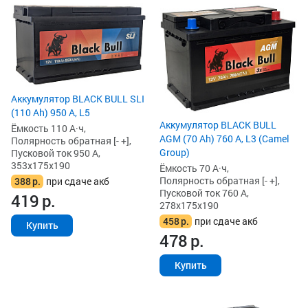
Аккумулятор BLACK BULL SLI
(110 Ah) 950 А, L5
Аккумулятор BLACK BULL
Ёмкость 110 А·ч,
AGM (70 Ah) 760 А, L3 (Camel
Полярность обратная [- +],
Group)
Пусковой ток 950 А,
353x175x190
Ёмкость 70 А·ч,
Полярность обратная [- +],
388
р.
при сдаче акб
Пусковой ток 760 А,
419
р.
278x175x190
458
р.
при сдаче акб
Купить
478
р.
Купить