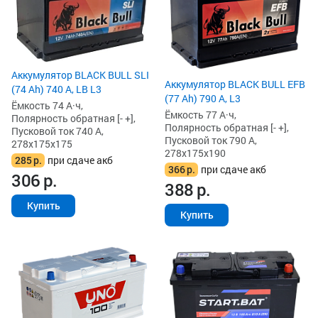
Аккумулятор BLACK BULL SLI
Аккумулятор BLACK BULL EFB
(74 Ah) 740 А, LB L3
(77 Ah) 790 А, L3
Ёмкость 74 А·ч,
Ёмкость 77 А·ч,
Полярность обратная [- +],
Полярность обратная [- +],
Пусковой ток 740 А,
Пусковой ток 790 А,
278x175x175
278x175x190
285
р.
при сдаче акб
366
р.
при сдаче акб
306
р.
388
р.
Купить
Купить