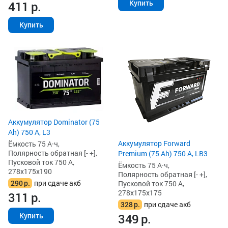
Купить
411
р.
Купить
Аккумулятор Dominator (75
Ah) 750 А, L3
Аккумулятор Forward
Ёмкость 75 А·ч,
Полярность обратная [- +],
Premium (75 Ah) 750 А, LB3
Пусковой ток 750 А,
Ёмкость 75 А·ч,
278x175x190
Полярность обратная [- +],
290
р.
при сдаче акб
Пусковой ток 750 А,
278x175x175
311
р.
328
р.
при сдаче акб
349
р.
Купить