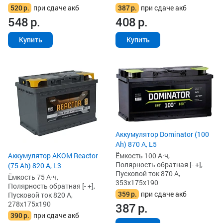
520
р.
при сдаче акб
387
р.
при сдаче акб
548
р.
408
р.
Купить
Купить
Аккумулятор Dominator (100
Ah) 870 А, L5
Аккумулятор AKOM Reactor
Ёмкость 100 А·ч,
Полярность обратная [- +],
(75 Ah) 820 А, L3
Пусковой ток 870 А,
Ёмкость 75 А·ч,
353x175x190
Полярность обратная [- +],
359
р.
при сдаче акб
Пусковой ток 820 А,
278x175x190
387
р.
390
р.
при сдаче акб