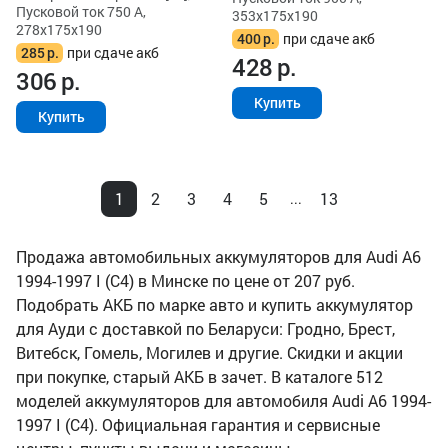
Пусковой ток 750 А,
353x175x190
278x175x190
400
р.
при сдаче акб
285
р.
при сдаче акб
428
р.
306
р.
Купить
Купить
1
2
3
4
5
13
...
Продажа автомобильных аккумуляторов для Audi A6
1994-1997 I (C4) в Минске по цене от 207 руб.
Подобрать АКБ по марке авто и купить аккумулятор
для Ауди с доставкой по Беларуси: Гродно, Брест,
Витебск, Гомель, Могилев и другие. Скидки и акции
при покупке, старый АКБ в зачет. В каталоге 512
моделей аккумуляторов для автомобиля Audi A6 1994-
1997 I (C4). Официальная гарантия и сервисные