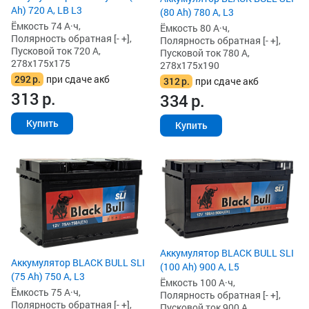
Ah) 720 А, LB L3
(80 Ah) 780 А, L3
Ёмкость 74 А·ч,
Ёмкость 80 А·ч,
Полярность обратная [- +],
Полярность обратная [- +],
Пусковой ток 720 А,
Пусковой ток 780 А,
278x175x175
278x175x190
292
р.
при сдаче акб
312
р.
при сдаче акб
313
р.
334
р.
Купить
Купить
Аккумулятор BLACK BULL SLI
Аккумулятор BLACK BULL SLI
(100 Ah) 900 А, L5
(75 Ah) 750 А, L3
Ёмкость 100 А·ч,
Ёмкость 75 А·ч,
Полярность обратная [- +],
Полярность обратная [- +],
Пусковой ток 900 А,