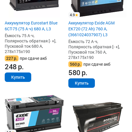
4.9
Аккумулятор Eurostart Blue
Аккумулятор Exide AGM
6CT-75 (75 А·ч) 680 А, L3
EK720 (72 Ah) 760 А,
(3661024037907) L3
Ёмкость 75 А·ч,
Полярность обратная [- +],
Ёмкость 72 А·ч,
Пусковой ток 680 А,
Полярность обратная [- +],
278x175x190
Пусковой ток 760 А,
278x175x190
227
р.
при сдаче акб
560
р.
при сдаче акб
248
р.
580
р.
Купить
Купить