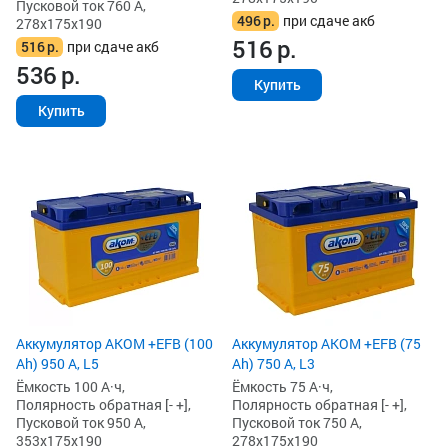
Пусковой ток 760 А,
496
р.
при сдаче акб
278x175x190
516
р.
516
р.
при сдаче акб
536
р.
Купить
Купить
Аккумулятор AKOM +EFB (100
Аккумулятор AKOM +EFB (75
Ah) 950 А, L5
Ah) 750 А, L3
Ёмкость 100 А·ч,
Ёмкость 75 А·ч,
Полярность обратная [- +],
Полярность обратная [- +],
Пусковой ток 950 А,
Пусковой ток 750 А,
353x175x190
278x175x190