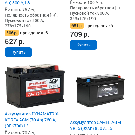
Ёмкость 100 А·ч,
Ah) 800 А, L3
Полярность обратная [- +],
Ёмкость 75 А·ч,
Пусковой ток 900 А,
Полярность обратная [- +],
353x175x190
Пусковой ток 800 А,
681
р.
при сдаче акб
278x175x190
709
р.
506
р.
при сдаче акб
527
р.
Купить
Купить
Аккумулятор DYNAMATRIX-
KOREA AGM (70 Ah) 760 А,
Аккумулятор CAMEL AGM
(DEK700) L3
VRL5 (92Ah) 850 А, L5
Ёмкость 70 А·ч,