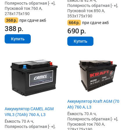
Ёмкость 92 А·ч,
Полярность обратная [- +],
Полярность обратная [- +],
Пусковой ток 760 А,
Пусковой ток 850 А,
278x175x190
353x175x190
368
р.
при сдаче акб
664
р.
при сдаче акб
388
р.
690
р.
Купить
Купить
Аккумулятор Kraft AGM (70
Ah) 760 А, L3
Аккумулятор CAMEL AGM
Ёмкость 70 А·ч,
VRL3 (70Ah) 760 А, L3
Полярность обратная [- +],
Ёмкость 70 А·ч,
Пусковой ток 760 А,
Полярность обратная [- +],
278x175x190