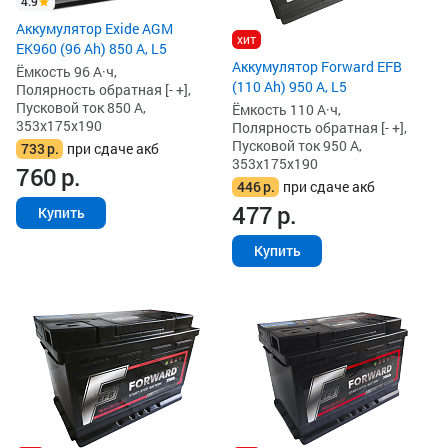
4.9
Аккумулятор Exide AGM
хит
EK960 (96 Ah) 850 А, L5
Аккумулятор Forward EFB
Ёмкость 96 А·ч,
(110 Ah) 950 А, L5
Полярность обратная [- +],
Пусковой ток 850 А,
Ёмкость 110 А·ч,
353x175x190
Полярность обратная [- +],
Пусковой ток 950 А,
733
р.
при сдаче акб
353x175x190
760
р.
446
р.
при сдаче акб
477
р.
Купить
Купить