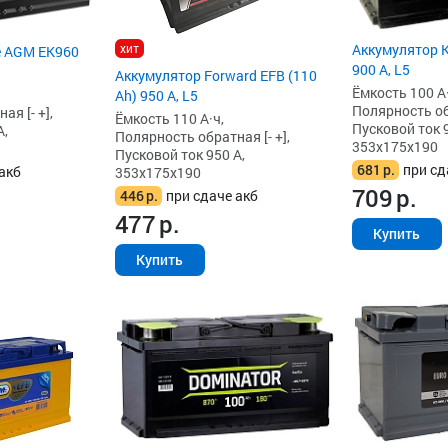
хит
Аккумулятор K
e AGM EK960
900 А, L5
Аккумулятор Forward EFB (110
Ёмкость 100 А·
Ah) 950 А, L5
Полярность обр
я [- +],
Ёмкость 110 А·ч,
Пусковой ток 9
А,
Полярность обратная [- +],
353x175x190
Пусковой ток 950 А,
681
р.
при сд
акб
353x175x190
709
р.
446
р.
при сдаче акб
477
р.
Купить
Купить