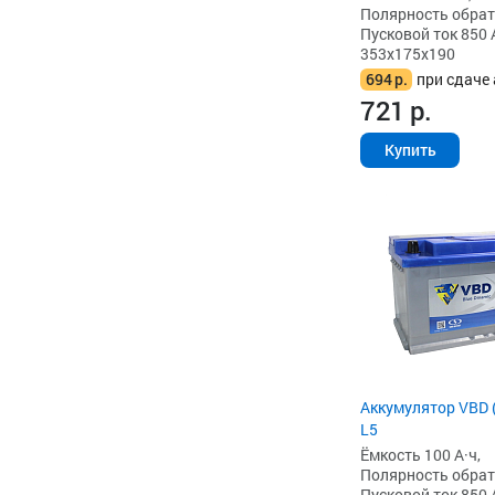
Полярность обратна
Пусковой ток 850 
353x175x190
694
р.
при сдаче 
721
р.
Купить
Аккумулятор VBD (
L5
Ёмкость 100 А·ч,
Полярность обратна
Пусковой ток 850 