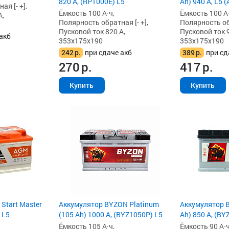
820 А, (RP1000E) L5
Ah) 940 А, L5 
я [- +],
Ёмкость 100 А·ч,
Ёмкость 100 А·
А,
Полярность обратная [- +],
Полярность обр
Пусковой ток 820 А,
Пусковой ток 9
акб
353x175x190
353x175x190
242
р.
при сдаче акб
389
р.
при сд
270
р.
417
р.
Купить
Купить
 Start Master
Аккумулятор BYZON Platinum
Аккумулятор B
 L5
(105 Ah) 1000 А, (BYZ1050P) L5
Ah) 850 А, (BY
Ёмкость 105 А·ч,
Ёмкость 90 А·ч