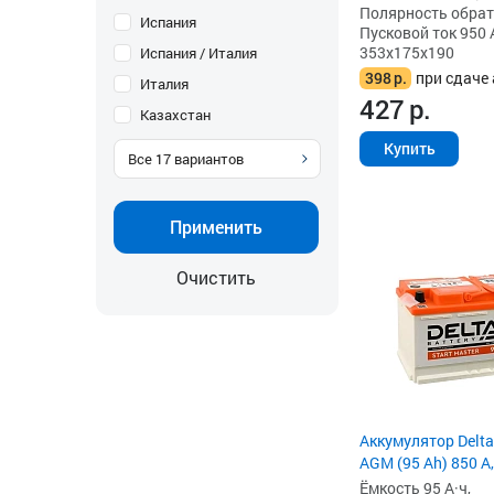
Полярность обратна
Испания
Пусковой ток 950 
353x175x190
Испания / Италия
398
р.
при сдаче 
Италия
427
р.
Казахстан
Купить
Все
17
вариантов
Применить
Очистить
Аккумулятор Delta
AGM (95 Ah) 850 А,
Ёмкость 95 А·ч,