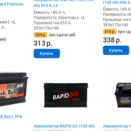
(100 Ah) 850 А,
ard Premium
Ah) 810 А, L5
Ёмкость 100 А·
5
Ёмкость 100 А·ч,
Полярность обр
Полярность обратная [- +],
Пусковой ток 8
я [- +],
Пусковой ток 810 А,
353x175x190
 А,
353x175x190
310
р.
при сд
285
р.
при сдаче акб
338
р.
акб
313
р.
Купить
Купить
K BULL EFB
Аккумулятор RAPID GO (100 Ah)
Аккумулятор A