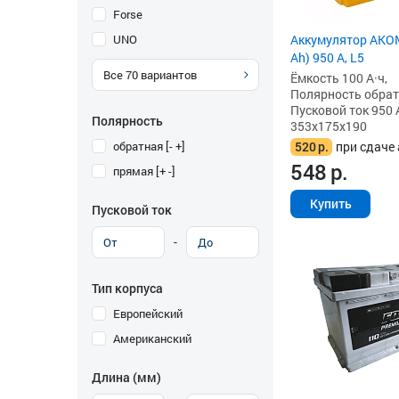
Forse
UNO
Аккумулятор AKOM
Ah) 950 А, L5
Все
70
вариантов
Ёмкость 100 А·ч,
Полярность обратна
Пусковой ток 950 
Полярность
353x175x190
обратная [- +]
520
р.
при сдаче 
548
р.
прямая [+ -]
Купить
Пусковой ток
-
Тип корпуса
Европейский
Американский
Длина (мм)