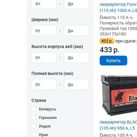
-
Аккумулятор Forw
(110 Ah) 1000 А, L
Ёмкость 110 А·ч,
Ширина (мм)
Полярность обратна
Пусковой ток 1000
-
353x175x190
402
р.
при сдаче 
Высота корпуса акб (мм)
433
р.
-
Купить
Полная высота (мм)
-
Страна
Беларусь
Германия
Аккумулятор BLAC
Индия
(105 Ah) 950 А, L5
Иран
Ёмкость 105 А·ч,