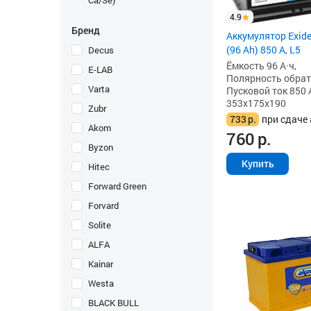
Ca/Se)
4.9
Бренд
Аккумулятор Exid
(96 Ah) 850 А, L5
Decus
Ёмкость 96 А·ч,
E-LAB
Полярность обратна
Varta
Пусковой ток 850 
353x175x190
Zubr
733
р.
при сдаче 
Akom
760
р.
Byzon
Купить
Hitec
Forward Green
Forvard
Solite
ALFA
Kainar
Westa
BLACK BULL