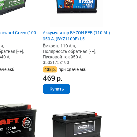
orward Green (100
Аккумулятор BYZON EFB (110 Ah)
950 А, (BYZ1100F) L5
ч,
Ёмкость 110 А·ч,
атная [- +],
Полярность обратная [- +],
40 А,
Пусковой ток 950 А,
353x175x190
аче акб
438
р.
при сдаче акб
469
р.
Купить