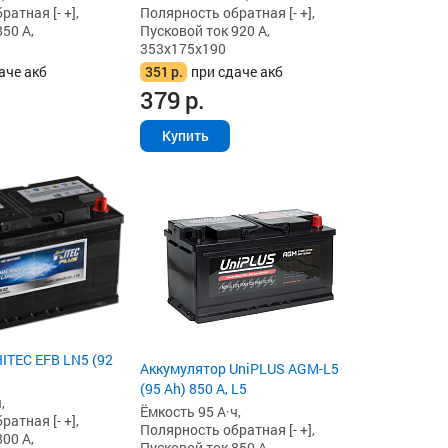
атная [- +],
Полярность обратная [- +],
50 А,
Пусковой ток 920 А,
353x175x190
аче акб
351
р.
при сдаче акб
379
р.
Купить
ITEC EFB LN5 (92
Аккумулятор UniPLUS AGM-L5
(95 Ah) 850 А, L5
,
Ёмкость 95 А·ч,
атная [- +],
Полярность обратная [- +],
00 А,
Пусковой ток 850 А,