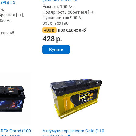
 (РБ) L5
Ёмкость 100 А·ч,
ч,
Полярность обратная [- +],
атная [- +],
Пусковой ток 900 А,
50 А,
353x175x190
400
р.
при сдаче акб
аче акб
428
р.
Купить
REX Grand (100
Аккумулятор Unicorn Gold (110