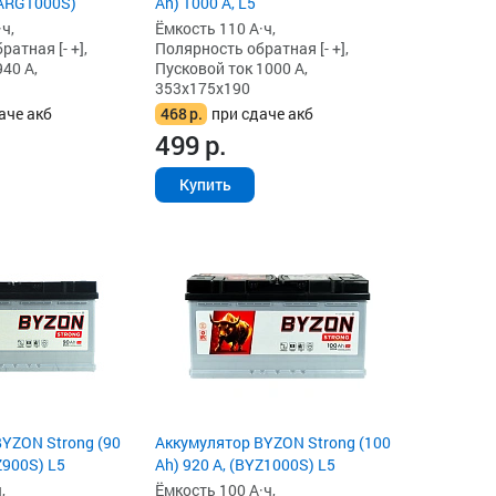
(ARG1000S)
Ah) 1000 А, L5
ч,
Ёмкость 110 А·ч,
атная [- +],
Полярность обратная [- +],
40 А,
Пусковой ток 1000 А,
353x175x190
аче акб
468
р.
при сдаче акб
499
р.
Купить
YZON Strong (90
Аккумулятор BYZON Strong (100
Z900S) L5
Ah) 920 А, (BYZ1000S) L5
,
Ёмкость 100 А·ч,