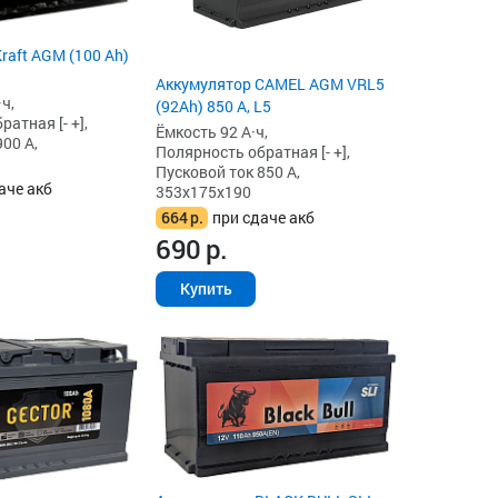
raft AGM (100 Ah)
Аккумулятор CAMEL AGM VRL5
ч,
(92Ah) 850 А, L5
атная [- +],
Ёмкость 92 А·ч,
00 А,
Полярность обратная [- +],
Пусковой ток 850 А,
аче акб
353x175x190
664
р.
при сдаче акб
690
р.
Купить