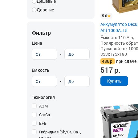
Дешевые
Дорогие
5.0
Аккумулятор Decus
Ah) 1000A, L5
Фильтр
Ёмкость 110 А·ч,
Цена
Полярность обратна
Пусковой ток 1000
-
353x175x190
486
р.
при сдаче 
517
р.
Ёмкость
Купить
-
Технология
AGM
Ca/Ca
EFB
Гибридная (Sb/Ca, Ca+,