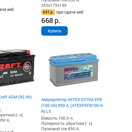
353x175x190
аче акб
641
р.
при сдаче акб
668
р.
Купить
raft AGM (92 Ah)
Аккумулятор AKTEX EXTRA EFB
(100 Ah) 850 А, (ATEXPEFB100-3-
,
R) L5
атная [- +],
Ёмкость 100 А·ч,
50 А,
Полярность обратная [- +],
Пусковой ток 850 А,