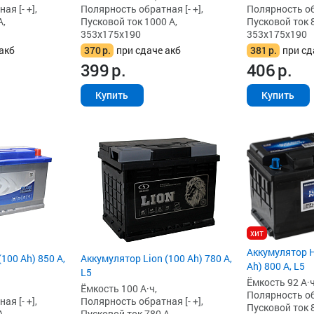
я [- +],
Полярность обратная [- +],
Полярность обр
А,
Пусковой ток 1000 А,
Пусковой ток 8
353x175x190
353x175x190
акб
370
р.
при сдаче акб
381
р.
при сд
399
р.
406
р.
Купить
Купить
хит
Аккумулятор H
100 Ah) 850 А,
Аккумулятор Lion (100 Ah) 780 А,
Ah) 800 А, L5
L5
Ёмкость 92 А·ч
Ёмкость 100 А·ч,
Полярность обр
я [- +],
Полярность обратная [- +],
Пусковой ток 8
А,
Пусковой ток 780 А,