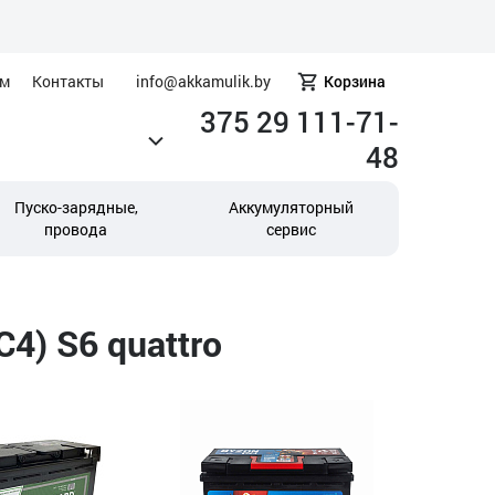
ам
Контакты
info@akkamulik.by
Корзина
375 29 111-71-
48
Пуско-зарядные,
Аккумуляторный
провода
сервис
4) S6 quattro