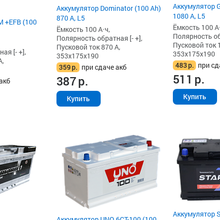
Аккумулятор G
Аккумулятор Dominator (100 Ah)
1080 А, L5
870 А, L5
 +EFB (100
Ёмкость 100 А·
Ёмкость 100 А·ч,
Полярность обр
Полярность обратная [- +],
Пусковой ток 
Пусковой ток 870 А,
я [- +],
353x175x190
353x175x190
А,
483
р.
при сд
359
р.
при сдаче акб
511
р.
387
р.
акб
Купить
Купить
Аккумулятор S
Аккумулятор UNO 6CT-100 (100