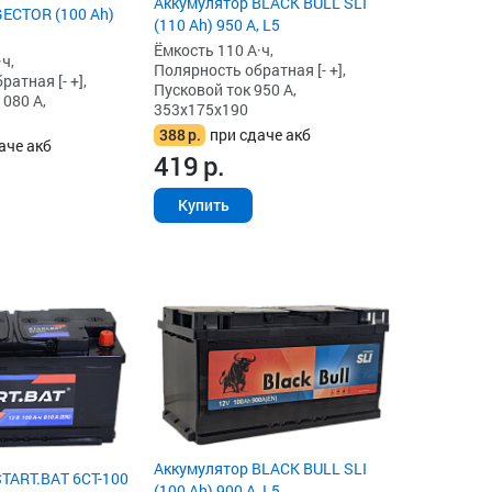
Аккумулятор BLACK BULL SLI
ECTOR (100 Ah)
(110 Ah) 950 А, L5
Ёмкость 110 А·ч,
ч,
Полярность обратная [- +],
атная [- +],
Пусковой ток 950 А,
1080 А,
353x175x190
388
р.
при сдаче акб
аче акб
419
р.
Купить
Аккумулятор BLACK BULL SLI
TART.BAT 6CT-100
(100 Ah) 900 А, L5