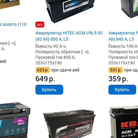
 золото (110
хит
Аккумулятор HITEC AGM VRL5 92
Аккумулятор F
(92 Ah) 850 А, L5
Ah) 840 А, L5
я [- +],
Ёмкость 92 А·ч,
Ёмкость 100 А·
 А,
Полярность обратная [- +],
Полярность обр
Пусковой ток 850 А,
Пусковой ток 8
акб
353x175x190
353x175x190
623
р.
при сдаче акб
331
р.
при сд
649
р.
359
р.
Купить
Купить