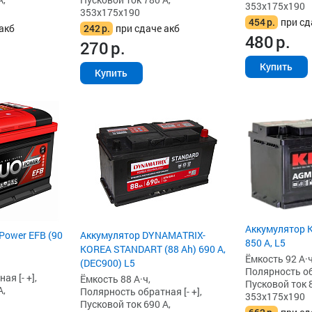
353x175x190
353x175x190
454
р.
при сд
акб
242
р.
при сдаче акб
480
р.
270
р.
Купить
Купить
Аккумулятор K
Power EFB (90
Аккумулятор DYNAMATRIX-
850 А, L5
KOREA STANDART (88 Ah) 690 А,
Ёмкость 92 А·ч
(DEC900) L5
Полярность обр
я [- +],
Ёмкость 88 А·ч,
Пусковой ток 8
А,
Полярность обратная [- +],
353x175x190
Пусковой ток 690 А,