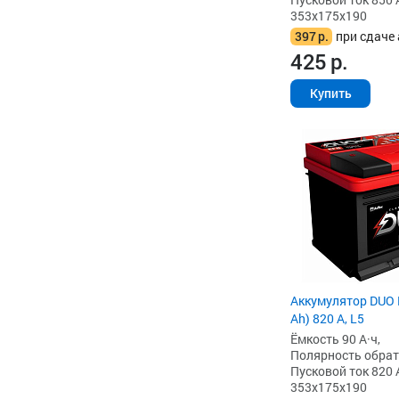
353x175x190
397
р.
при сдаче 
425
р.
Купить
Аккумулятор DUO 
Ah) 820 А, L5
Ёмкость 90 А·ч,
Полярность обратна
Пусковой ток 820 
353x175x190