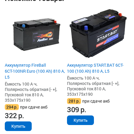
Ак
NR
Ём
По
Пу
35
2
2
Аккумулятор FireBall
Аккумулятор START.BAT 6CT-
6СТ-100NR Euro (100 Ah) 810 А,
100 (100 Ah) 810 А, L5
L5
Ёмкость 100 А·ч,
Полярность обратная [- +],
Ёмкость 100 А·ч,
Пусковой ток 810 А,
Полярность обратная [- +],
353x175x190
Пусковой ток 810 А,
353x175x190
281
р.
при сдаче акб
294
р.
при сдаче акб
309
р.
322
р.
Купить
Купить