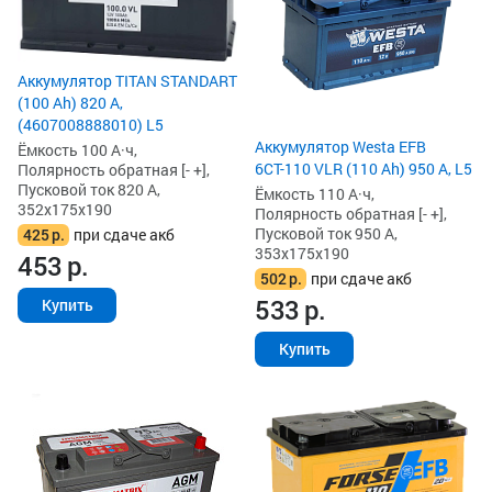
Аккумулятор TITAN STANDART
(100 Ah) 820 А,
(4607008888010) L5
Аккумулятор Westa EFB
Ёмкость 100 А·ч,
6СТ-110 VLR (110 Ah) 950 А, L5
Полярность обратная [- +],
Пусковой ток 820 А,
Ёмкость 110 А·ч,
352x175x190
Полярность обратная [- +],
Пусковой ток 950 А,
425
р.
при сдаче акб
353x175x190
453
р.
502
р.
при сдаче акб
533
р.
Купить
Купить