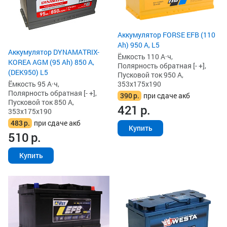
Аккумулятор FORSE EFB (110
Ah) 950 А, L5
Аккумулятор DYNAMATRIX-
Ёмкость 110 А·ч,
KOREA AGM (95 Ah) 850 А,
Полярность обратная [- +],
(DEK950) L5
Пусковой ток 950 А,
Ёмкость 95 А·ч,
353x175x190
Полярность обратная [- +],
390
р.
при сдаче акб
Пусковой ток 850 А,
421
р.
353x175x190
483
р.
при сдаче акб
Купить
510
р.
Купить