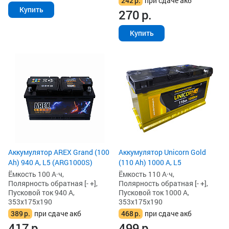
242
р.
при сдаче акб
Купить
270
р.
Купить
Аккумулятор AREX Grand (100
Аккумулятор Unicorn Gold
Ah) 940 А, L5 (ARG1000S)
(110 Ah) 1000 А, L5
Ёмкость 100 А·ч,
Ёмкость 110 А·ч,
Полярность обратная [- +],
Полярность обратная [- +],
Пусковой ток 940 А,
Пусковой ток 1000 А,
353x175x190
353x175x190
389
р.
при сдаче акб
468
р.
при сдаче акб
417
р.
499
р.