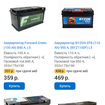
Аккумулятор Forward Green
Аккумулятор BYZON EFB (110
(100 Ah) 840 А, L5
Ah) 950 А, (BYZ1100F) L5
Ёмкость 100 А·ч,
Ёмкость 110 А·ч,
Полярность обратная [- +],
Полярность обратная [- +],
Пусковой ток 840 А,
Пусковой ток 950 А,
353x175x190
353x175x190
331
р.
при сдаче акб
438
р.
при сдаче акб
359
р.
469
р.
Купить
Купить