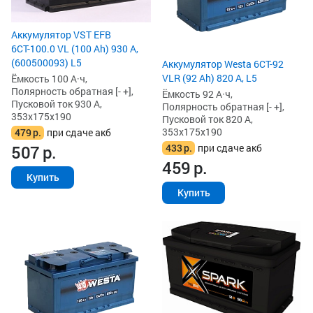
Аккумулятор VST EFB
6СТ-100.0 VL (100 Ah) 930 А,
(600500093) L5
Аккумулятор Westa 6СТ-92
VLR (92 Ah) 820 А, L5
Ёмкость 100 А·ч,
Полярность обратная [- +],
Ёмкость 92 А·ч,
Пусковой ток 930 А,
Полярность обратная [- +],
353x175x190
Пусковой ток 820 А,
353x175x190
479
р.
при сдаче акб
433
р.
при сдаче акб
507
р.
459
р.
Купить
Купить