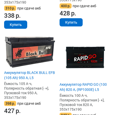
353x175x190
400
р.
при сдаче акб
310
р.
при сдаче акб
428
р.
338
р.
Купить
Купить
Аккумулятор BLACK BULL EFB
(105 Ah) 950 А, L5
Ёмкость 105 А·ч,
Аккумулятор RAPID GO (100
Полярность обратная [- +],
Ah) 820 А, (RP1000E) L5
Пусковой ток 950 А,
Ёмкость 100 А·ч,
353x175x190
Полярность обратная [- +],
398
р.
при сдаче акб
Пусковой ток 820 А,
427
р.
353x175x190