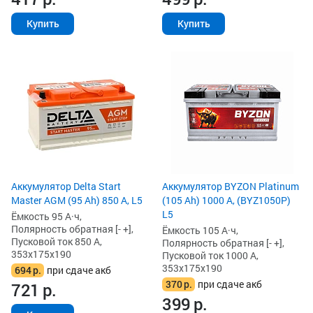
Купить
Купить
Аккумулятор Delta Start
Аккумулятор BYZON Platinum
Master AGM (95 Ah) 850 А, L5
(105 Ah) 1000 А, (BYZ1050P)
L5
Ёмкость 95 А·ч,
Полярность обратная [- +],
Ёмкость 105 А·ч,
Пусковой ток 850 А,
Полярность обратная [- +],
353x175x190
Пусковой ток 1000 А,
353x175x190
694
р.
при сдаче акб
370
р.
при сдаче акб
721
р.
399
р.