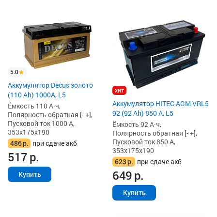
5.0
Аккумулятор Decus золото
хит
(110 Ah) 1000A, L5
Аккумулятор HITEC AGM VRL5
Ёмкость 110 А·ч,
92 (92 Ah) 850 А, L5
Полярность обратная [- +],
Пусковой ток 1000 А,
Ёмкость 92 А·ч,
353x175x190
Полярность обратная [- +],
Пусковой ток 850 А,
486
р.
при сдаче акб
353x175x190
517
р.
623
р.
при сдаче акб
649
р.
Купить
Купить