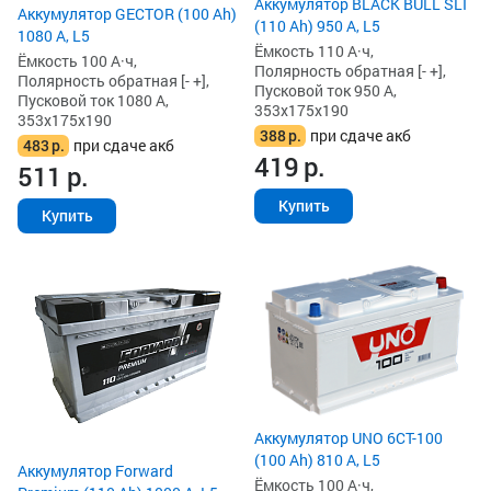
Аккумулятор BLACK BULL SLI
Аккумулятор GECTOR (100 Ah)
(110 Ah) 950 А, L5
1080 А, L5
Ёмкость 110 А·ч,
Ёмкость 100 А·ч,
Полярность обратная [- +],
Полярность обратная [- +],
Пусковой ток 950 А,
Пусковой ток 1080 А,
353x175x190
353x175x190
388
р.
при сдаче акб
483
р.
при сдаче акб
419
р.
511
р.
Купить
Купить
Аккумулятор UNO 6CT-100
(100 Ah) 810 А, L5
Аккумулятор Forward
Ёмкость 100 А·ч,