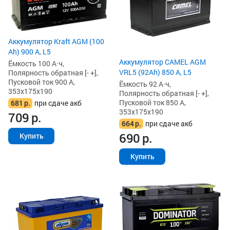
Аккумулятор Kraft AGM (100
Ah) 900 А, L5
Аккумулятор CAMEL AGM
Ёмкость 100 А·ч,
VRL5 (92Ah) 850 А, L5
Полярность обратная [- +],
Пусковой ток 900 А,
Ёмкость 92 А·ч,
353x175x190
Полярность обратная [- +],
Пусковой ток 850 А,
681
р.
при сдаче акб
353x175x190
709
р.
664
р.
при сдаче акб
690
р.
Купить
Купить