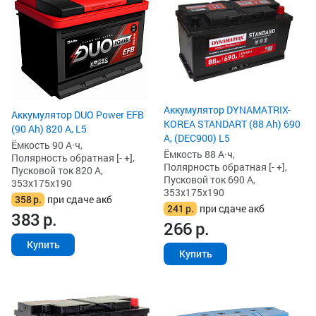
Аккумулятор DYNAMATRIX-
Аккумулятор DUO Power EFB
KOREA STANDART (88 Ah) 690
(90 Ah) 820 А, L5
А, (DEC900) L5
Ёмкость 90 А·ч,
Ёмкость 88 А·ч,
Полярность обратная [- +],
Полярность обратная [- +],
Пусковой ток 820 А,
Пусковой ток 690 А,
353x175x190
353x175x190
358
р.
при сдаче акб
241
р.
при сдаче акб
383
р.
266
р.
Купить
Купить