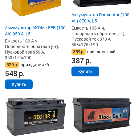
Аккумулятор Dominator (100
Ah) 870 А, L5
Аккумулятор AKOM +EFB (100
Ёмкость 100 А·ч,
Полярность обратная [- +],
Ah) 950 А, L5
Пусковой ток 870 А,
Ёмкость 100 А·ч,
353x175x190
Полярность обратная [- +],
359
р.
при сдаче акб
Пусковой ток 950 А,
353x175x190
387
р.
520
р.
при сдаче акб
548
р.
Купить
Купить