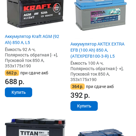
Аккумулятор Kraft AGM (92
Ah) 850 А, L5
Аккумулятор AKTEX EXTRA
Ёмкость 92 А·ч,
EFB (100 Ah) 850 А,
Полярность обратная [- +],
(ATEXPEFB100-3-R) L5
Пусковой ток 850 А,
Ёмкость 100 А·ч,
353x175x190
Полярность обратная [- +],
662
р.
при сдаче акб
Пусковой ток 850 А,
353x175x190
688
р.
364
р.
при сдаче акб
Купить
392
р.
Купить