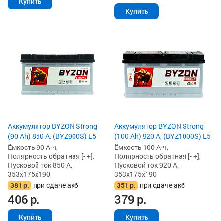
Купить
Купить
Аккумулятор BYZON Strong
Аккумулятор BYZON Strong
(90 Ah) 850 А, (BYZ900S) L5
(100 Ah) 920 А, (BYZ1000S) L5
Ёмкость 90 А·ч,
Ёмкость 100 А·ч,
Полярность обратная [- +],
Полярность обратная [- +],
Пусковой ток 850 А,
Пусковой ток 920 А,
353x175x190
353x175x190
381
р.
при сдаче акб
351
р.
при сдаче акб
406
р.
379
р.
Купить
Купить