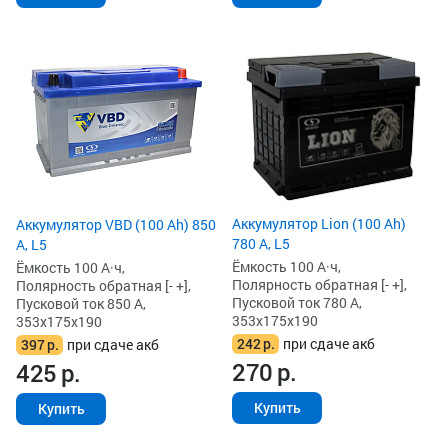
Аккумулятор Lion (100 Ah)
Аккумулятор VBD (100 Ah) 850
780 А, L5
А, L5
Ёмкость 100 А·ч,
Ёмкость 100 А·ч,
Полярность обратная [- +],
Полярность обратная [- +],
Пусковой ток 780 А,
Пусковой ток 850 А,
353x175x190
353x175x190
242
р.
при сдаче акб
397
р.
при сдаче акб
270
р.
425
р.
Купить
Купить