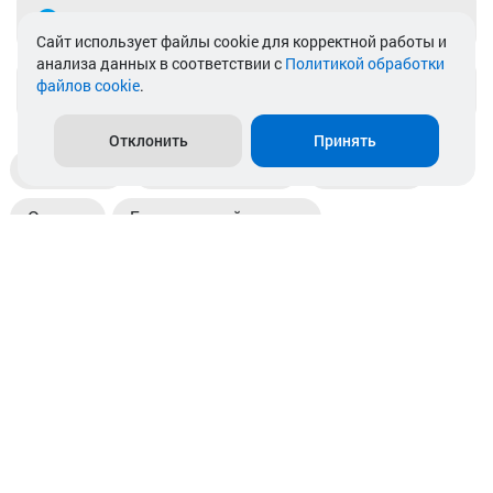
Telegram
Cайт использует файлы cookie для корректной работы и
анализа данных в соответствии с
Политикой обработки
файлов cookie
.
info@akkamulik.by
Отклонить
Принять
Доставка
Пункты выдачи
Магазины
Оплата
Безналичный расчет
Прием б/у акб
Информация
Отзывы
Контакты
© 2026. ООО «Аккамулик». 220056, Беларусь, г. Минск,
пр. Независимости, д.199.
УНП 192748524. Зарегистрирован в торговом реестре
№ 369712 от 01.03.2017