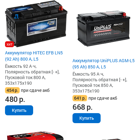
хит
Аккумулятор HITEC EFB LN5
(92 Ah) 800 А, L5
Аккумулятор UniPLUS AGM-L5
Ёмкость 92 А·ч,
(95 Ah) 850 А, L5
Полярность обратная [- +],
Ёмкость 95 А·ч,
Пусковой ток 800 А,
Полярность обратная [- +],
353x175x190
Пусковой ток 850 А,
454
р.
при сдаче акб
353x175x190
480
р.
641
р.
при сдаче акб
668
р.
Купить
Купить