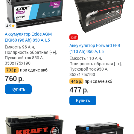
4.9
Аккумулятор Exide AGM
хит
EK960 (96 Ah) 850 А, L5
Аккумулятор Forward EFB
Ёмкость 96 А·ч,
(110 Ah) 950 А, L5
Полярность обратная [- +],
Пусковой ток 850 А,
Ёмкость 110 А·ч,
353x175x190
Полярность обратная [- +],
Пусковой ток 950 А,
733
р.
при сдаче акб
353x175x190
760
р.
446
р.
при сдаче акб
477
р.
Купить
Купить