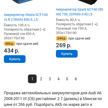
Аккумулятор Spark 6СТ-90 (90
Ah) 750, (SPA90-3-R) L5
Аккумулятор Westa 6СТ-100
VLR (100Ah) 850 А, L5
Ёмкость 90 А·ч,
Полярность обратная [- +],
Ёмкость 100 А·ч,
Пусковой ток 750 А,
Полярность обратная [- +],
353x175x190
Пусковой ток 850 А,
353x175x190
244
р.
при сдаче акб
406
р.
при сдаче акб
269
р.
434
р.
Купить
Купить
1
2
3
4
5
6
Продажа автомобильных аккумуляторов для Audi A6
2008-2011 III (C6) рестайлинг 2.7 (дизель) в Минске по
цене от 266 руб. Подобрать АКБ по марке авто и