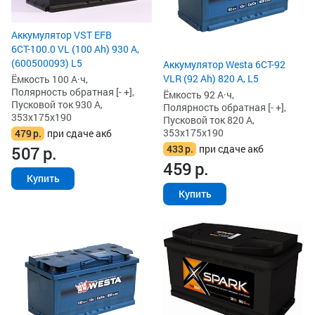
Аккумулятор VST EFB
6СТ-100.0 VL (100 Ah) 930 А,
(600500093) L5
Аккумулятор Westa 6СТ-92
VLR (92 Ah) 820 А, L5
Ёмкость 100 А·ч,
Полярность обратная [- +],
Ёмкость 92 А·ч,
Пусковой ток 930 А,
Полярность обратная [- +],
353x175x190
Пусковой ток 820 А,
353x175x190
479
р.
при сдаче акб
433
р.
при сдаче акб
507
р.
459
р.
Купить
Купить