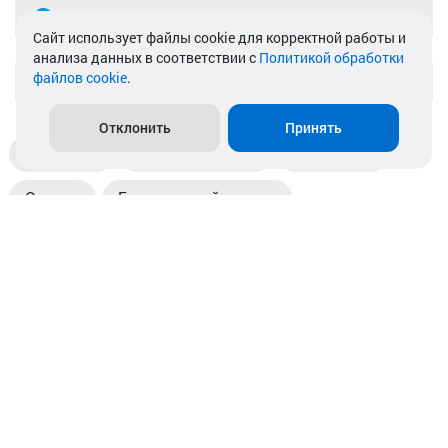
Telegram
Cайт использует файлы cookie для корректной работы и
анализа данных в соответствии с
Политикой обработки
файлов cookie
.
info@akkamulik.by
Отклонить
Принять
Доставка
Пункты выдачи
Магазины
Оплата
Безналичный расчет
Прием б/у акб
Информация
Отзывы
Контакты
© 2026. ООО «Аккамулик». 220056, Беларусь, г. Минск,
пр. Независимости, д.199.
УНП 192748524. Зарегистрирован в торговом реестре
№ 369712 от 01.03.2017