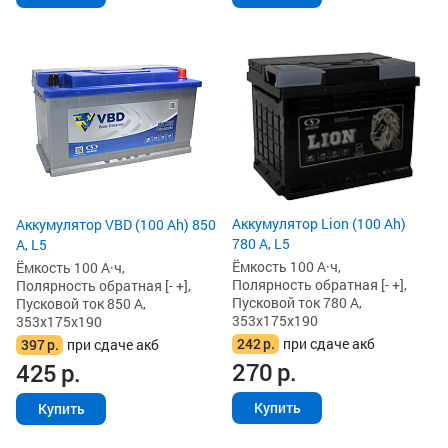
Аккумулятор Lion (100 Ah)
Аккумулятор VBD (100 Ah) 850
780 А, L5
А, L5
Ёмкость 100 А·ч,
Ёмкость 100 А·ч,
Полярность обратная [- +],
Полярность обратная [- +],
Пусковой ток 780 А,
Пусковой ток 850 А,
353x175x190
353x175x190
242
р.
при сдаче акб
397
р.
при сдаче акб
270
р.
425
р.
Купить
Купить