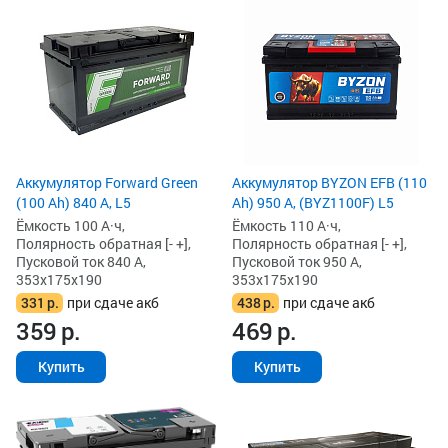
Аккумулятор Forward Green
Аккумулятор BYZON EFB (110
(100 Ah) 840 А, L5
Ah) 950 А, (BYZ1100F) L5
Ёмкость 100 А·ч,
Ёмкость 110 А·ч,
Полярность обратная [- +],
Полярность обратная [- +],
Пусковой ток 840 А,
Пусковой ток 950 А,
353x175x190
353x175x190
331
р.
при сдаче акб
438
р.
при сдаче акб
359
р.
469
р.
Купить
Купить