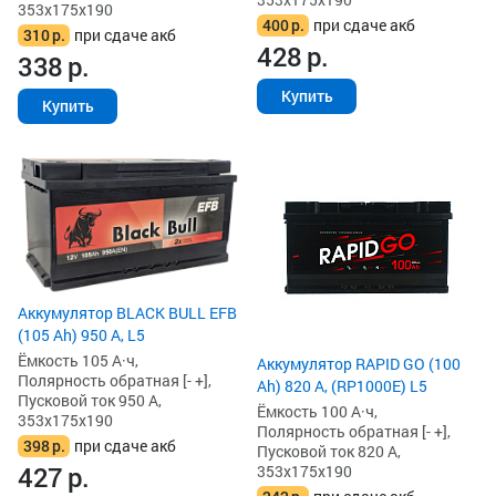
353x175x190
400
р.
при сдаче акб
310
р.
при сдаче акб
428
р.
338
р.
Купить
Купить
Аккумулятор BLACK BULL EFB
(105 Ah) 950 А, L5
Ёмкость 105 А·ч,
Аккумулятор RAPID GO (100
Полярность обратная [- +],
Ah) 820 А, (RP1000E) L5
Пусковой ток 950 А,
Ёмкость 100 А·ч,
353x175x190
Полярность обратная [- +],
398
р.
при сдаче акб
Пусковой ток 820 А,
427
р.
353x175x190