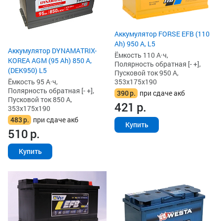
Аккумулятор FORSE EFB (110
Ah) 950 А, L5
Аккумулятор DYNAMATRIX-
Ёмкость 110 А·ч,
KOREA AGM (95 Ah) 850 А,
Полярность обратная [- +],
(DEK950) L5
Пусковой ток 950 А,
Ёмкость 95 А·ч,
353x175x190
Полярность обратная [- +],
390
р.
при сдаче акб
Пусковой ток 850 А,
421
р.
353x175x190
483
р.
при сдаче акб
Купить
510
р.
Купить