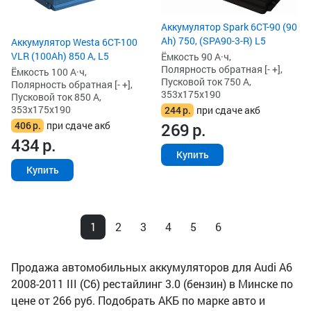
Аккумулятор Spark 6СТ-90 (90
Ah) 750, (SPA90-3-R) L5
Аккумулятор Westa 6СТ-100
VLR (100Ah) 850 А, L5
Ёмкость 90 А·ч,
Полярность обратная [- +],
Ёмкость 100 А·ч,
Пусковой ток 750 А,
Полярность обратная [- +],
353x175x190
Пусковой ток 850 А,
353x175x190
244
р.
при сдаче акб
406
р.
при сдаче акб
269
р.
434
р.
Купить
Купить
1
2
3
4
5
6
Продажа автомобильных аккумуляторов для Audi A6
2008-2011 III (C6) рестайлинг 3.0 (бензин) в Минске по
цене от 266 руб. Подобрать АКБ по марке авто и