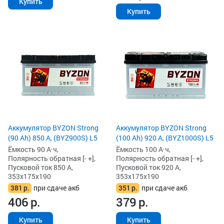
Купить
Купить
Аккумулятор BYZON Strong
Аккумулятор BYZON Strong
(90 Ah) 850 А, (BYZ900S) L5
(100 Ah) 920 А, (BYZ1000S) L5
Ёмкость 90 А·ч,
Ёмкость 100 А·ч,
Полярность обратная [- +],
Полярность обратная [- +],
Пусковой ток 850 А,
Пусковой ток 920 А,
353x175x190
353x175x190
381
р.
при сдаче акб
351
р.
при сдаче акб
406
р.
379
р.
Купить
Купить