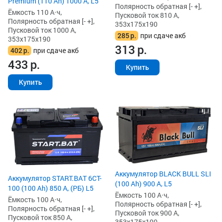
Premium (110 Ah) 1000 А, L5
Полярность обратная [- +],
Ёмкость 110 А·ч,
Пусковой ток 810 А,
Полярность обратная [- +],
353x175x190
Пусковой ток 1000 А,
285
р.
при сдаче акб
353x175x190
313
р.
402
р.
при сдаче акб
433
р.
Купить
Купить
Аккумулятор BLACK BULL SLI
Аккумулятор START.BAT 6CT-
(100 Ah) 900 А, L5
100 (100 Ah) 850 А, (РБ) L5
Ёмкость 100 А·ч,
Ёмкость 100 А·ч,
Полярность обратная [- +],
Полярность обратная [- +],
Пусковой ток 900 А,
Пусковой ток 850 А,
353x175x190