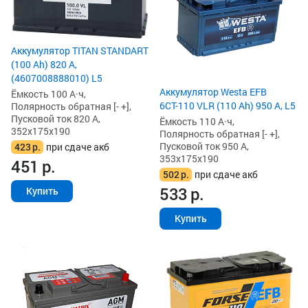
Аккумулятор TITAN STANDART
(100 Ah) 820 А,
(4607008888010) L5
Аккумулятор Westa EFB
Ёмкость 100 А·ч,
6СТ-110 VLR (110 Ah) 950 А, L5
Полярность обратная [- +],
Пусковой ток 820 А,
Ёмкость 110 А·ч,
352x175x190
Полярность обратная [- +],
Пусковой ток 950 А,
423
р.
при сдаче акб
353x175x190
451
р.
502
р.
при сдаче акб
533
р.
Купить
Купить