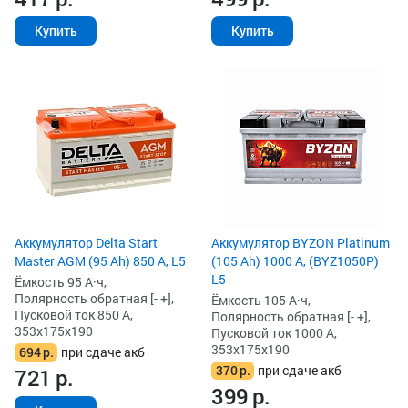
Купить
Купить
Аккумулятор Delta Start
Аккумулятор BYZON Platinum
Master AGM (95 Ah) 850 А, L5
(105 Ah) 1000 А, (BYZ1050P)
L5
Ёмкость 95 А·ч,
Полярность обратная [- +],
Ёмкость 105 А·ч,
Пусковой ток 850 А,
Полярность обратная [- +],
353x175x190
Пусковой ток 1000 А,
353x175x190
694
р.
при сдаче акб
370
р.
при сдаче акб
721
р.
399
р.