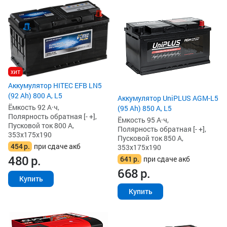
хит
Аккумулятор HITEC EFB LN5
(92 Ah) 800 А, L5
Аккумулятор UniPLUS AGM-L5
Ёмкость 92 А·ч,
(95 Ah) 850 А, L5
Полярность обратная [- +],
Ёмкость 95 А·ч,
Пусковой ток 800 А,
Полярность обратная [- +],
353x175x190
Пусковой ток 850 А,
454
р.
при сдаче акб
353x175x190
480
р.
641
р.
при сдаче акб
668
р.
Купить
Купить