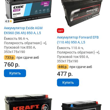
4.9
Аккумулятор Exide AGM
хит
EK960 (96 Ah) 850 А, L5
Аккумулятор Forward EFB
Ёмкость 96 А·ч,
(110 Ah) 950 А, L5
Полярность обратная [- +],
Пусковой ток 850 А,
Ёмкость 110 А·ч,
353x175x190
Полярность обратная [- +],
Пусковой ток 950 А,
733
р.
при сдаче акб
353x175x190
760
р.
446
р.
при сдаче акб
477
р.
Купить
Купить