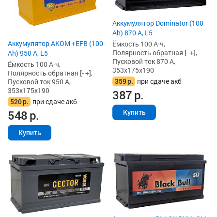
Аккумулятор Dominator (100
Ah) 870 А, L5
Аккумулятор AKOM +EFB (100
Ёмкость 100 А·ч,
Полярность обратная [- +],
Ah) 950 А, L5
Пусковой ток 870 А,
Ёмкость 100 А·ч,
353x175x190
Полярность обратная [- +],
359
р.
при сдаче акб
Пусковой ток 950 А,
353x175x190
387
р.
520
р.
при сдаче акб
548
р.
Купить
Купить