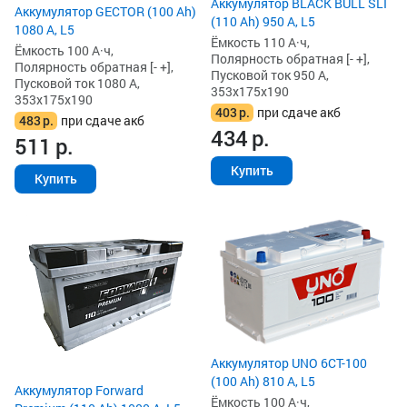
Аккумулятор BLACK BULL SLI
Аккумулятор GECTOR (100 Ah)
(110 Ah) 950 А, L5
1080 А, L5
Ёмкость 110 А·ч,
Ёмкость 100 А·ч,
Полярность обратная [- +],
Полярность обратная [- +],
Пусковой ток 950 А,
Пусковой ток 1080 А,
353x175x190
353x175x190
403
р.
при сдаче акб
483
р.
при сдаче акб
434
р.
511
р.
Купить
Купить
Аккумулятор UNO 6CT-100
(100 Ah) 810 А, L5
Аккумулятор Forward
Ёмкость 100 А·ч,