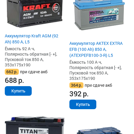
Аккумулятор Kraft AGM (92
Ah) 850 А, L5
Аккумулятор AKTEX EXTRA
Ёмкость 92 А·ч,
EFB (100 Ah) 850 А,
Полярность обратная [- +],
(ATEXPEFB100-3-R) L5
Пусковой ток 850 А,
Ёмкость 100 А·ч,
353x175x190
Полярность обратная [- +],
662
р.
при сдаче акб
Пусковой ток 850 А,
353x175x190
688
р.
364
р.
при сдаче акб
Купить
392
р.
Купить