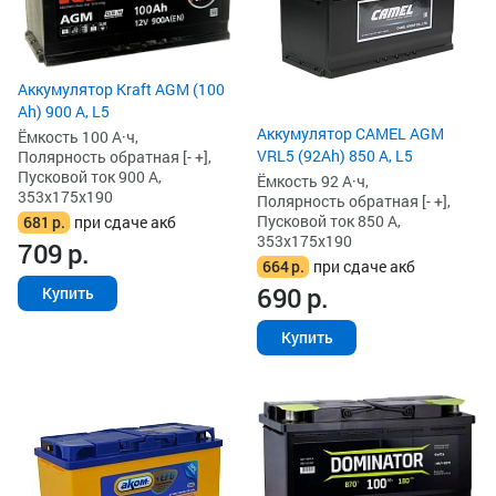
Аккумулятор Kraft AGM (100
Ah) 900 А, L5
Аккумулятор CAMEL AGM
Ёмкость 100 А·ч,
VRL5 (92Ah) 850 А, L5
Полярность обратная [- +],
Пусковой ток 900 А,
Ёмкость 92 А·ч,
353x175x190
Полярность обратная [- +],
Пусковой ток 850 А,
681
р.
при сдаче акб
353x175x190
709
р.
664
р.
при сдаче акб
690
р.
Купить
Купить