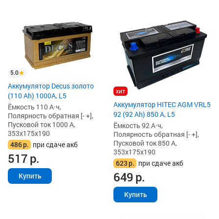
5.0
Аккумулятор Decus золото
хит
(110 Ah) 1000A, L5
Аккумулятор HITEC AGM VRL5
Ёмкость 110 А·ч,
92 (92 Ah) 850 А, L5
Полярность обратная [- +],
Пусковой ток 1000 А,
Ёмкость 92 А·ч,
353x175x190
Полярность обратная [- +],
Пусковой ток 850 А,
486
р.
при сдаче акб
353x175x190
517
р.
623
р.
при сдаче акб
649
р.
Купить
Купить