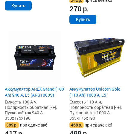
242
р.
при сдаче акб
Купить
270
р.
Купить
Аккумулятор AREX Grand (100
Аккумулятор Unicorn Gold
Ah) 940 А, L5 (ARG1000S)
(110 Ah) 1000 А, L5
Ёмкость 100 А·ч,
Ёмкость 110 А·ч,
Полярность обратная [- +],
Полярность обратная [- +],
Пусковой ток 940 А,
Пусковой ток 1000 А,
353x175x190
353x175x190
389
р.
при сдаче акб
468
р.
при сдаче акб
417
р.
499
р.