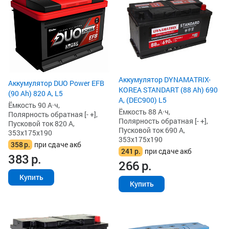
Аккумулятор DYNAMATRIX-
Аккумулятор DUO Power EFB
KOREA STANDART (88 Ah) 690
(90 Ah) 820 А, L5
А, (DEC900) L5
Ёмкость 90 А·ч,
Ёмкость 88 А·ч,
Полярность обратная [- +],
Полярность обратная [- +],
Пусковой ток 820 А,
Пусковой ток 690 А,
353x175x190
353x175x190
358
р.
при сдаче акб
241
р.
при сдаче акб
383
р.
266
р.
Купить
Купить