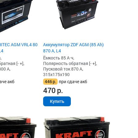
HITEC AGM VRL4 80
Аккумулятор ZDF AGM (85 Ah)
L4
870 А, L4
,
Ёмкость 85 А·ч,
атная [- +],
Полярность обратная [- +],
00 А,
Пусковой ток 870 А,
315x175x190
аче акб
446
р.
при сдаче акб
470
р.
Купить