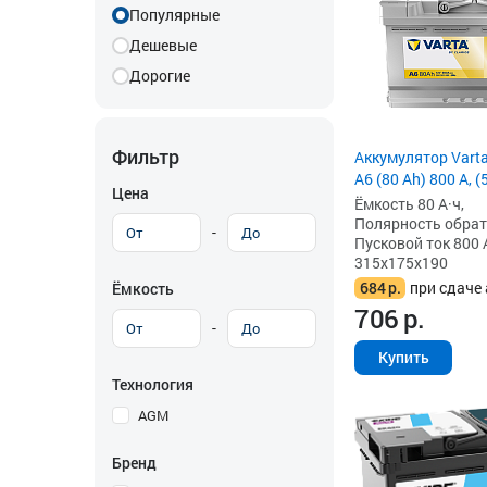
Популярные
Дешевые
Дорогие
Фильтр
Аккумулятор Vart
A6 (80 Ah) 800 А, 
Цена
Ёмкость 80 А·ч,
Полярность обратна
-
Пусковой ток 800 
315x175x190
684
р.
при сдаче 
Ёмкость
706
р.
-
Купить
Технология
AGM
Бренд