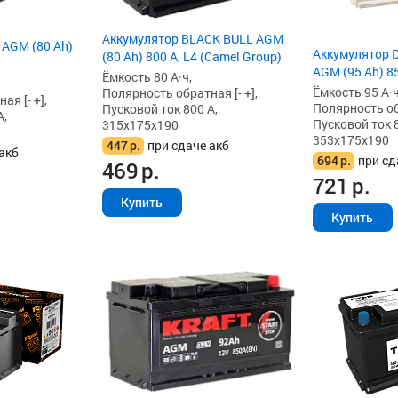
Аккумулятор BLACK BULL AGM
 AGM (80 Ah)
Аккумулятор De
(80 Ah) 800 А, L4 (Camel Group)
AGM (95 Ah) 85
Ёмкость 80 А·ч,
Ёмкость 95 А·ч
Полярность обратная [- +],
я [- +],
Полярность обр
Пусковой ток 800 А,
А,
Пусковой ток 8
315x175x190
353x175x190
447
р.
при сдаче акб
акб
694
р.
при сд
469
р.
721
р.
Купить
Купить