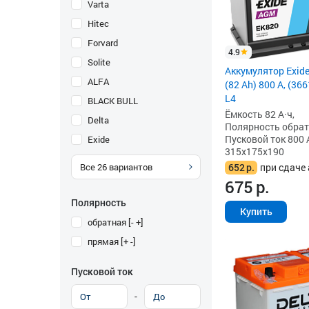
Varta
Hitec
Forvard
4.9
Solite
Аккумулятор Exid
ALFA
(82 Ah) 800 А, (3
L4
BLACK BULL
Ёмкость 82 А·ч,
Delta
Полярность обратна
Пусковой ток 800 
Exide
315x175x190
652
р.
при сдаче 
Все
26
вариантов
675
р.
Полярность
Купить
обратная [- +]
прямая [+ -]
Пусковой ток
-