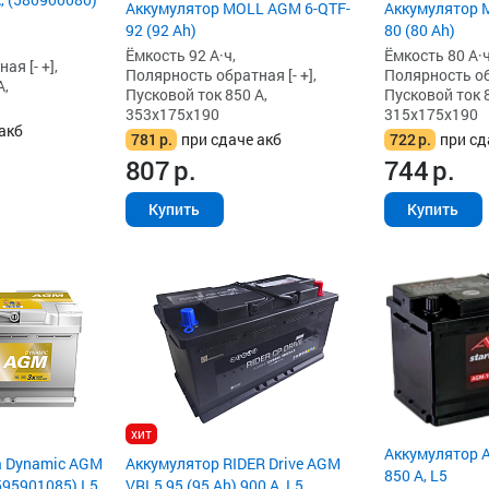
Аккумулятор MOLL AGM 6-QTF-
Аккумулятор 
92 (92 Ah)
80 (80 Ah)
Ёмкость 92 А·ч,
Ёмкость 80 А·ч
я [- +],
Полярность обратная [- +],
Полярность обр
А,
Пусковой ток 850 А,
Пусковой ток 8
353x175x190
315x175x190
акб
781
р.
при сдаче акб
722
р.
при сд
807
р.
744
р.
Купить
Купить
хит
Аккумулятор A
a Dynamic AGM
Аккумулятор RIDER Drive AGM
850 А, L5
(595901085) L5
VRL5 95 (95 Ah) 900 А, L5