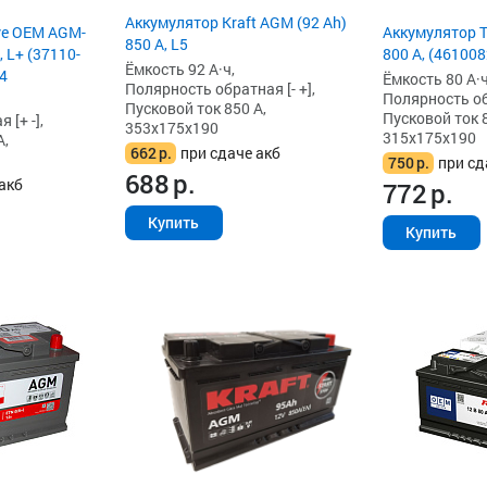
Аккумулятор Kraft AGM (92 Ah)
ve OEM AGM-
Аккумулятор T
850 А, L5
, L+ (37110-
800 А, (46100
Ёмкость 92 А·ч,
4
Ёмкость 80 А·ч
Полярность обратная [- +],
Полярность обр
Пусковой ток 850 А,
Пусковой ток 8
[+ -],
353x175x190
315x175x190
А,
662
р.
при сдаче акб
750
р.
при сд
688
р.
акб
772
р.
Купить
Купить