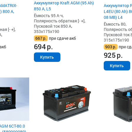
Аккумулятор Kraft AGM (95 Ah)
AMATRIX-
Аккумулятор 
850 А, L5
 800 А,
L4EU (80 Ah) 8
Ёмкость 95 А·ч,
08 MB) L4
Полярность обратная [- +],
Ёмкость 80,
Пусковой ток 850 А,
я [- +],
Полярность обр
353x175x190
А,
Пусковой ток 8
667
р.
при сдаче акб
315x175x190
694
р.
акб
903
р.
при сд
925
р.
Купить
Купить
AGM 6СТ-80.0
А, (580900080)