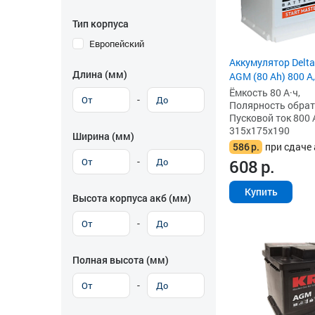
Тип корпуса
Европейский
Аккумулятор Delta
Длина (мм)
AGM (80 Ah) 800 А,
Ёмкость 80 А·ч,
-
Полярность обратна
Пусковой ток 800 
315x175x190
Ширина (мм)
586
р.
при сдаче 
-
608
р.
Купить
Высота корпуса акб (мм)
-
Полная высота (мм)
-