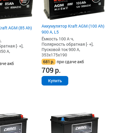
Аккумулятор Kraft AGM (100 Ah)
raft AGM (85 Ah)
900 А, L5
Ёмкость 100 А·ч,
,
Полярность обратная [- +],
атная [- +],
Пусковой ток 900 А,
50 А,
353x175x190
681
р.
при сдаче акб
аче акб
709
р.
Купить