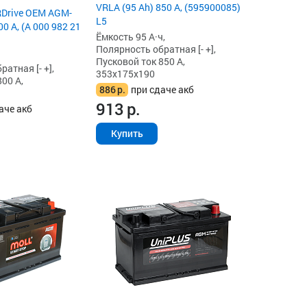
VRLA (95 Ah) 850 А, (595900085)
RDrive OEM AGM-
L5
00 А, (A 000 982 21
Ёмкость 95 А·ч,
Полярность обратная [- +],
Пусковой ток 850 А,
атная [- +],
353x175x190
00 А,
886
р.
при сдаче акб
913
р.
аче акб
Купить