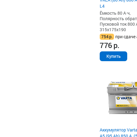
L4
Ёмкость 80 А·ч,
Полярность обратна
Пусковой ток 800 
315x175x190
754
р.
при сдаче 
776
р.
Купить
Аккумулятор Vart
A5 (95 Ah) 850 А, 