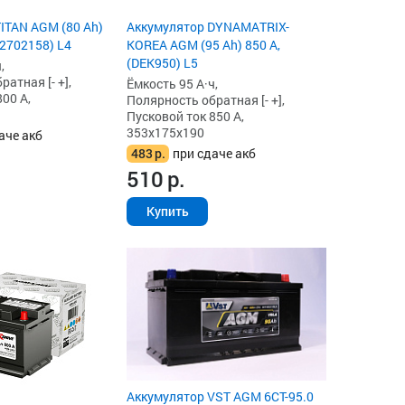
ITAN AGM (80 Ah)
Аккумулятор DYNAMATRIX-
82702158) L4
KOREA AGM (95 Ah) 850 А,
(DEK950) L5
,
атная [- +],
Ёмкость 95 А·ч,
00 А,
Полярность обратная [- +],
Пусковой ток 850 А,
353x175x190
аче акб
483
р.
при сдаче акб
510
р.
Купить
Аккумулятор VST AGM 6СТ-95.0