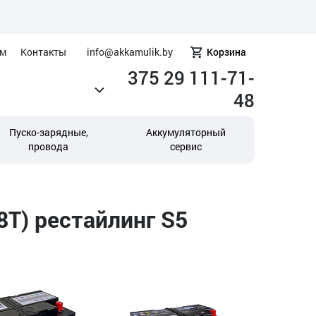
ам
Контакты
info@akkamulik.by
Корзина
375 29 111-71-
48
Пуско-зарядные,
Аккумуляторный
провода
сервис
8T) рестайлинг S5