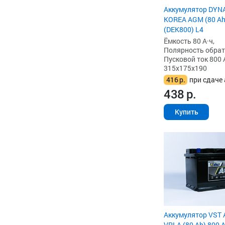
Аккумулятор DYN
KOREA AGM (80 Ah)
(DEK800) L4
Ёмкость 80 А·ч,
Полярность обратна
Пусковой ток 800 
315x175x190
416
р.
при сдаче 
438
р.
Купить
Аккумулятор VST 
VRLA (80 Ah) 800 