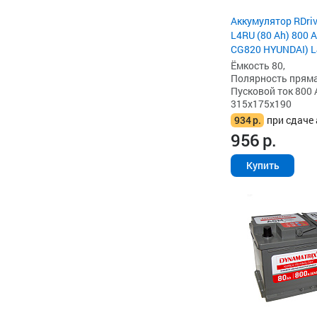
Аккумулятор RDri
L4RU (80 Ah) 800 А
CG820 HYUNDAI) L
Ёмкость 80,
Полярность прямая 
Пусковой ток 800 
315x175x190
934
р.
при сдаче 
956
р.
Купить