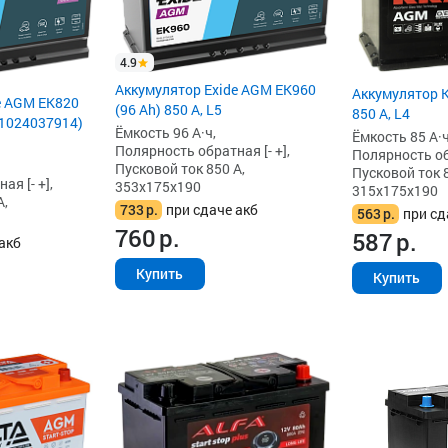
4.9
Аккумулятор Exide AGM EK960
Аккумулятор K
e AGM EK820
(96 Ah) 850 А, L5
850 А, L4
661024037914)
Ёмкость 96 А·ч,
Ёмкость 85 А·ч
Полярность обратная [- +],
Полярность обр
Пусковой ток 850 А,
Пусковой ток 8
я [- +],
353x175x190
315x175x190
А,
733
р.
при сдаче акб
563
р.
при сд
760
р.
587
р.
акб
Купить
Купить