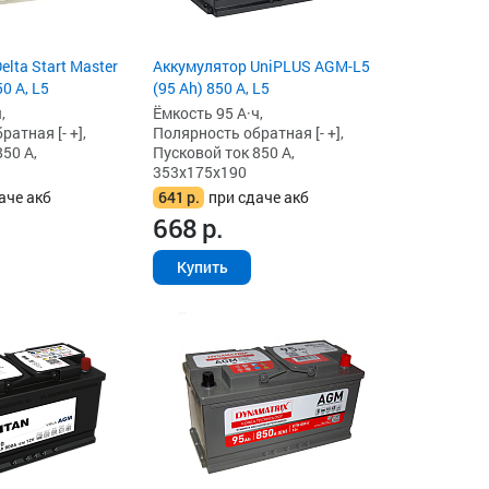
lta Start Master
Аккумулятор UniPLUS AGM-L5
0 А, L5
(95 Ah) 850 А, L5
,
Ёмкость 95 А·ч,
атная [- +],
Полярность обратная [- +],
50 А,
Пусковой ток 850 А,
353x175x190
аче акб
641
р.
при сдаче акб
668
р.
Купить