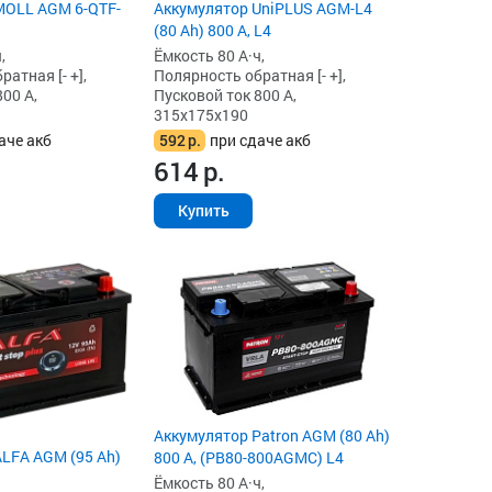
MOLL AGM 6-QTF-
Аккумулятор UniPLUS AGM-L4
(80 Ah) 800 А, L4
,
Ёмкость 80 А·ч,
атная [- +],
Полярность обратная [- +],
00 А,
Пусковой ток 800 А,
315x175x190
аче акб
592
р.
при сдаче акб
614
р.
Купить
Аккумулятор Patron AGM (80 Ah)
LFA AGM (95 Ah)
800 А, (PB80-800AGMC) L4
Ёмкость 80 А·ч,