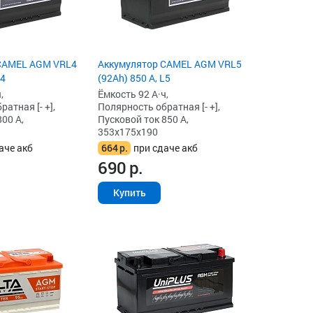
CAMEL AGM VRL4
Аккумулятор CAMEL AGM VRL5
L4
(92Ah) 850 А, L5
,
Ёмкость 92 А·ч,
атная [- +],
Полярность обратная [- +],
00 А,
Пусковой ток 850 А,
353x175x190
аче акб
664
р.
при сдаче акб
690
р.
Купить