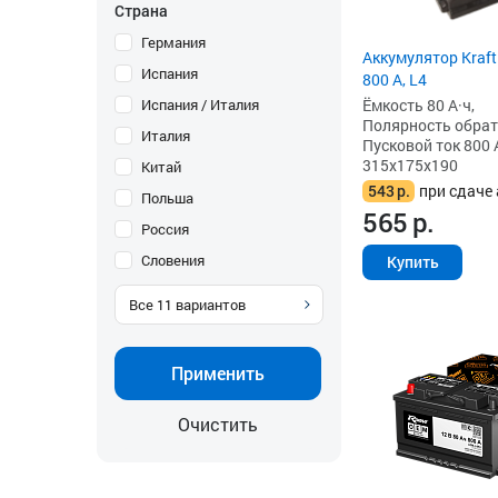
Страна
Германия
Аккумулятор Kraft
Испания
800 А, L4
Ёмкость 80 А·ч,
Испания / Италия
Полярность обратна
Италия
Пусковой ток 800 
315x175x190
Китай
543
р.
при сдаче 
Польша
565
р.
Россия
Словения
Купить
Все
11
вариантов
Применить
Очистить