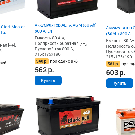
Аккумулятор ALFA AGM (80 Ah)
 Start Master
Аккумулятор 
800 А, L4
 L4
(80Ah) 800 А, 
Ёмкость 80 А·ч,
Ёмкость 80 А·ч
Полярность обратная [- +],
я [- +],
Полярность обр
Пусковой ток 800 А,
А,
Пусковой ток 8
315x175x190
315x175x190
540
р.
при сдаче акб
акб
581
р.
при сд
562
р.
603
р.
Купить
Купить