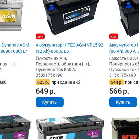
хит
хит
a Dynamic AGM
Аккумулятор HITEC AGM VRL5 92
Аккумулятор 
(580901080) L4
(92 Ah) 850 А, L5
(80 Ah) 800 А, 
Ёмкость 92 А·ч,
Ёмкость 80 А·ч
я [- +],
Полярность обратная [- +],
Полярность обр
А,
Пусковой ток 850 А,
Пусковой ток 8
353x175x190
315x175x190
акб
623
р.
при сдаче акб
544
р.
при сд
649
р.
566
р.
Купить
Купить