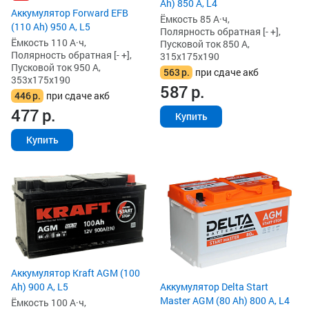
Ah) 850 А, L4
Аккумулятор Forward EFB
Ёмкость 85 А·ч,
(110 Ah) 950 А, L5
Полярность обратная [- +],
Ёмкость 110 А·ч,
Пусковой ток 850 А,
Полярность обратная [- +],
315x175x190
Пусковой ток 950 А,
563
р.
при сдаче акб
353x175x190
587
р.
446
р.
при сдаче акб
477
р.
Купить
Купить
Аккумулятор Kraft AGM (100
Аккумулятор Delta Start
Ah) 900 А, L5
Master AGM (80 Ah) 800 А, L4
Ёмкость 100 А·ч,