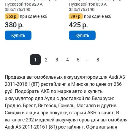
Пусковой ток 920 А,
Пусковой ток 850 А,
353x175x190
353x175x190
352
р.
при сдаче акб
397
р.
при сдаче акб
380
р.
425
р.
Купить
Купить
1
2
3
4
5
8
...
Продажа автомобильных аккумуляторов для Audi A5
2011-2016 I (8T) рестайлинг в Минске по цене от 266
руб. Подобрать АКБ по марке авто и купить
аккумулятор для Ауди с доставкой по Беларуси:
Гродно, Брест, Витебск, Гомель, Могилев и другие.
Скидки и акции при покупке, старый АКБ в зачет. В
каталоге 292 моделей аккумуляторов для автомобиля
Audi A5 2011-2016 I (8T) рестайлинг. Официальная