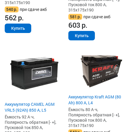
315x175x190
Пусковой ток 800 А,
540
р.
при сдаче акб
315x175x190
562
р.
581
р.
при сдаче акб
603
р.
Купить
Купить
Аккумулятор Kraft AGM (80
Ah) 800 А, L4
Аккумулятор CAMEL AGM
Ёмкость 80 А·ч,
VRL5 (92Ah) 850 А, L5
Полярность обратная [- +],
Ёмкость 92 А·ч,
Пусковой ток 800 А,
Полярность обратная [- +],
315x175x190
Пусковой ток 850 А,