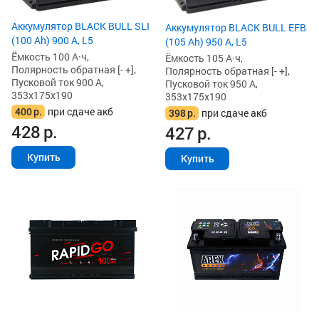
Аккумулятор BLACK BULL SLI
Аккумулятор BLACK BULL EFB
(100 Ah) 900 А, L5
(105 Ah) 950 А, L5
Ёмкость 100 А·ч,
Ёмкость 105 А·ч,
Полярность обратная [- +],
Полярность обратная [- +],
Пусковой ток 900 А,
Пусковой ток 950 А,
353x175x190
353x175x190
400
р.
при сдаче акб
398
р.
при сдаче акб
428
р.
427
р.
Купить
Купить