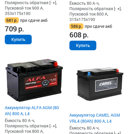
Полярность обратная [- +],
Ёмкость 80 А·ч,
Пусковой ток 900 А,
Полярность обратная [- +],
353x175x190
Пусковой ток 800 А,
315x175x190
681
р.
при сдаче акб
586
р.
при сдаче акб
709
р.
608
р.
Купить
Купить
Аккумулятор ALFA AGM (80
Ah) 800 А, L4
Аккумулятор CAMEL AGM
Ёмкость 80 А·ч,
VRL4 (80Ah) 800 А, L4
Полярность обратная [- +],
Ёмкость 80 А·ч,
Пусковой ток 800 А,
Полярность обратная [- +],