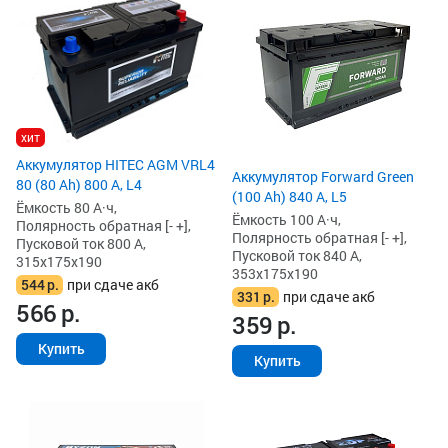
хит
Аккумулятор HITEC AGM VRL4
Аккумулятор Forward Green
80 (80 Ah) 800 А, L4
(100 Ah) 840 А, L5
Ёмкость 80 А·ч,
Ёмкость 100 А·ч,
Полярность обратная [- +],
Полярность обратная [- +],
Пусковой ток 800 А,
Пусковой ток 840 А,
315x175x190
353x175x190
544
р.
при сдаче акб
331
р.
при сдаче акб
566
р.
359
р.
Купить
Купить