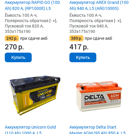
Аккумулятор RAPID GO (100
Аккумулятор AREX Grand (100
Ah) 820 А, (RP1000E) L5
Ah) 940 А, L5 (ARG1000S)
Ёмкость 100 А·ч,
Ёмкость 100 А·ч,
Полярность обратная [- +],
Полярность обратная [- +],
Пусковой ток 820 А,
Пусковой ток 940 А,
353x175x190
353x175x190
242
р.
при сдаче акб
389
р.
при сдаче акб
270
р.
417
р.
Купить
Купить
Аккумулятор Unicorn Gold
Аккумулятор Delta Start
(110 Ah) 1000 А, L5
Master AGM (95 Ah) 850 А, L5