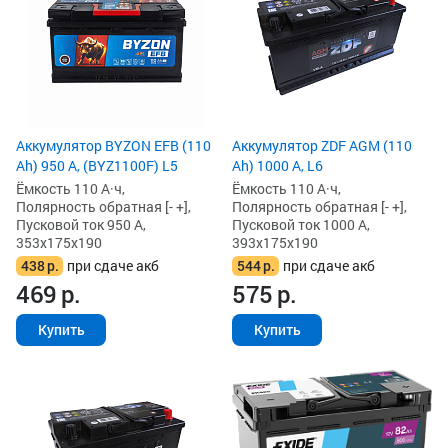
Аккумулятор BYZON EFB (110
Аккумулятор ZDF AGM (110
Ah) 950 А, (BYZ1100F) L5
Ah) 1000 А, L6
Ёмкость 110 А·ч,
Ёмкость 110 А·ч,
Полярность обратная [- +],
Полярность обратная [- +],
Пусковой ток 950 А,
Пусковой ток 1000 А,
353x175x190
393x175x190
438
р.
при сдаче акб
544
р.
при сдаче акб
469
р.
575
р.
Купить
Купить