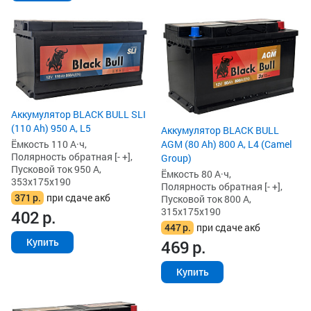
Аккумулятор BLACK BULL SLI
(110 Ah) 950 А, L5
Аккумулятор BLACK BULL
AGM (80 Ah) 800 А, L4 (Camel
Ёмкость 110 А·ч,
Полярность обратная [- +],
Group)
Пусковой ток 950 А,
Ёмкость 80 А·ч,
353x175x190
Полярность обратная [- +],
371
р.
при сдаче акб
Пусковой ток 800 А,
315x175x190
402
р.
447
р.
при сдаче акб
Купить
469
р.
Купить