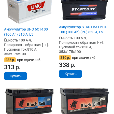
Аккумулятор START.BAT 6CT-
Аккумулятор UNO 6CT-100
100 (100 Ah) (РБ) 850 А, L5
(100 Ah) 810 А, L5
Ёмкость 100 А·ч,
Ёмкость 100 А·ч,
Полярность обратная [- +],
Полярность обратная [- +],
Пусковой ток 850 А,
Пусковой ток 810 А,
353x175x190
353x175x190
310
р.
при сдаче акб
285
р.
при сдаче акб
338
р.
313
р.
Купить
Купить