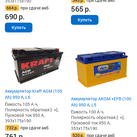
543
р.
при сдаче акб
353x175x190
565
р.
664
р.
при сдаче акб
690
р.
Купить
Купить
Аккумулятор Kraft AGM (105
Ah) 950 А, L6
Аккумулятор AKOM +EFB (100
Ёмкость 105 А·ч,
Ah) 950 А, L5
Полярность обратная [- +],
Ёмкость 100 А·ч,
Пусковой ток 950 А,
Полярность обратная [- +],
393x175x190
Пусковой ток 950 А,
732
р.
при сдаче акб
353x175x190
761
р.
520
р.
при сдаче акб