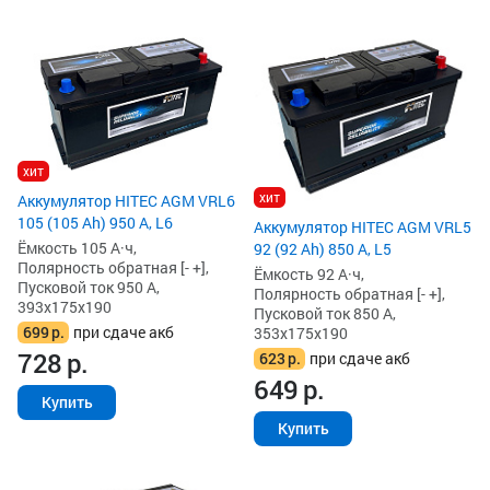
хит
хит
Аккумулятор HITEC AGM VRL6
105 (105 Ah) 950 А, L6
Аккумулятор HITEC AGM VRL5
Ёмкость 105 А·ч,
92 (92 Ah) 850 А, L5
Полярность обратная [- +],
Ёмкость 92 А·ч,
Пусковой ток 950 А,
Полярность обратная [- +],
393x175x190
Пусковой ток 850 А,
699
р.
при сдаче акб
353x175x190
728
р.
623
р.
при сдаче акб
649
р.
Купить
Купить