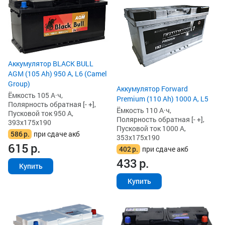
Аккумулятор BLACK BULL
AGM (105 Ah) 950 А, L6 (Camel
Group)
Аккумулятор Forward
Ёмкость 105 А·ч,
Premium (110 Ah) 1000 А, L5
Полярность обратная [- +],
Ёмкость 110 А·ч,
Пусковой ток 950 А,
Полярность обратная [- +],
393x175x190
Пусковой ток 1000 А,
586
р.
при сдаче акб
353x175x190
615
р.
402
р.
при сдаче акб
433
р.
Купить
Купить