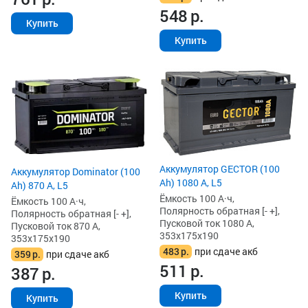
548
р.
Купить
Купить
Аккумулятор GECTOR (100
Аккумулятор Dominator (100
Ah) 1080 А, L5
Ah) 870 А, L5
Ёмкость 100 А·ч,
Ёмкость 100 А·ч,
Полярность обратная [- +],
Полярность обратная [- +],
Пусковой ток 1080 А,
Пусковой ток 870 А,
353x175x190
353x175x190
483
р.
при сдаче акб
359
р.
при сдаче акб
511
р.
387
р.
Купить
Купить