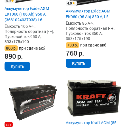
4.9
4.9
Аккумулятор Exide AGM
Аккумулятор Exide AGM
EK1060 (106 Ah) 950 А,
EK960 (96 Ah) 850 А, L5
(3661024037938) L6
Ёмкость 96 А·ч,
Ёмкость 106 А·ч,
Полярность обратная [- +],
Полярность обратная [- +],
Пусковой ток 850 А,
Пусковой ток 950 А,
353x175x190
393x175x190
733
р.
при сдаче акб
860
р.
при сдаче акб
760
р.
890
р.
Купить
Купить
Аккумулятор Kraft AGM (85
хит