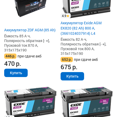
4.9
Аккумулятор Exide AGM
EK820 (82 Ah) 800 А,
Аккумулятор ZDF AGM (85 Ah)
(3661024037914) L4
Ёмкость 85 А·ч,
Ёмкость 82 А·ч,
Полярность обратная [- +],
Полярность обратная [- +],
Пусковой ток 870 А,
Пусковой ток 800 А,
315x175x190
315x175x190
446
р.
при сдаче акб
652
р.
при сдаче акб
470
р.
675
р.
Купить
Купить