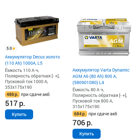
5.0
Аккумулятор Decus золото
(110 Ah) 1000A, L5
Аккумулятор Varta Dynamic
Ёмкость 110 А·ч,
Полярность обратная [- +],
AGM A6 (80 Ah) 800 А,
Пусковой ток 1000 А,
(580901080) L4
353x175x190
Ёмкость 80 А·ч,
486
р.
при сдаче акб
Полярность обратная [- +],
Пусковой ток 800 А,
517
р.
315x175x190
684
р.
при сдаче акб
Купить
706
р.
Купить