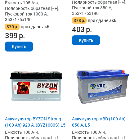
Полярность обратная [- +],
Ёмкость 105 А·ч,
Пусковой ток 850 А,
Полярность обратная [- +],
353x175x190
Пусковой ток 1000 А,
353x175x190
378
р.
при сдаче акб
370
р.
при сдаче акб
403
р.
399
р.
Купить
Купить
Аккумулятор BYZON Strong
Аккумулятор VBD (100 Ah)
(100 Ah) 920 А, (BYZ1000S) L5
850 А, L5
Ёмкость 100 А·ч,
Ёмкость 100 А·ч,
Полярность обратная [- +],
Полярность обратная [- +],