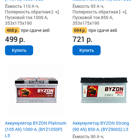
Ёмкость 110 А·ч,
Ёмкость 95 А·ч,
Полярность обратная [- +],
Полярность обратная [- +],
Пусковой ток 1000 А,
Пусковой ток 850 А,
353x175x190
353x175x190
468
р.
при сдаче акб
694
р.
при сдаче акб
499
р.
721
р.
Купить
Купить
Аккумулятор BYZON Platinum
Аккумулятор BYZON Strong
(105 Ah) 1000 А, (BYZ1050P)
(90 Ah) 850 А, (BYZ900S) L5
L5
Ёмкость 90 А·ч,