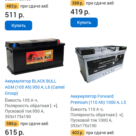
388
р.
при сдаче акб
483
р.
при сдаче акб
419
р.
511
р.
Купить
Купить
Аккумулятор BLACK BULL
AGM (105 Ah) 950 А, L6 (Camel
Group)
Аккумулятор Forward
Ёмкость 105 А·ч,
Premium (110 Ah) 1000 А, L5
Полярность обратная [- +],
Ёмкость 110 А·ч,
Пусковой ток 950 А,
Полярность обратная [- +],
393x175x190
Пусковой ток 1000 А,
586
р.
при сдаче акб
353x175x190
615
р.
402
р.
при сдаче акб