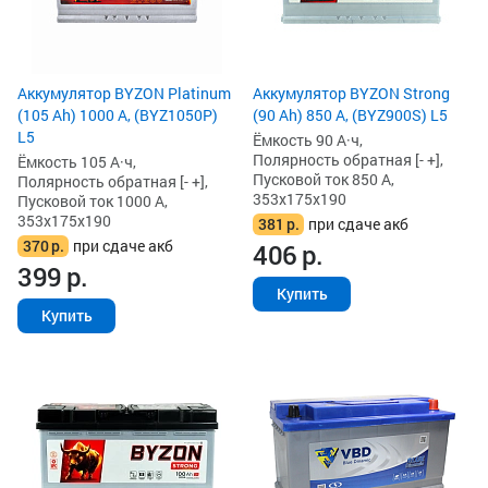
Аккумулятор BYZON Platinum
Аккумулятор BYZON Strong
(105 Ah) 1000 А, (BYZ1050P)
(90 Ah) 850 А, (BYZ900S) L5
L5
Ёмкость 90 А·ч,
Полярность обратная [- +],
Ёмкость 105 А·ч,
Пусковой ток 850 А,
Полярность обратная [- +],
353x175x190
Пусковой ток 1000 А,
353x175x190
381
р.
при сдаче акб
370
р.
при сдаче акб
406
р.
399
р.
Купить
Купить