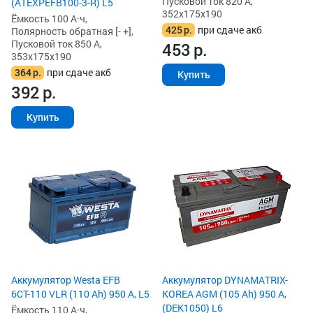
Пусковой ток 820 А,
(ATEXPEFB100-3-R) L5
352x175x190
Ёмкость 100 А·ч,
425
р.
при сдаче акб
Полярность обратная [- +],
Пусковой ток 850 А,
453
р.
353x175x190
364
р.
при сдаче акб
Купить
392
р.
Купить
Аккумулятор Westa EFB
Аккумулятор DYNAMATRIX-
6СТ-110 VLR (110 Ah) 950 А, L5
KOREA AGM (105 Ah) 950 А,
(DEK1050) L6
Ёмкость 110 А·ч,