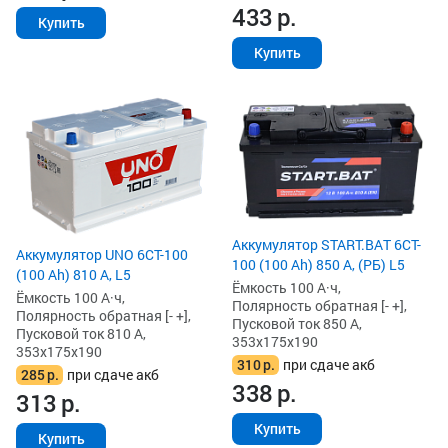
433
р.
Купить
Купить
Аккумулятор START.BAT 6CT-
Аккумулятор UNO 6CT-100
100 (100 Ah) 850 А, (РБ) L5
(100 Ah) 810 А, L5
Ёмкость 100 А·ч,
Ёмкость 100 А·ч,
Полярность обратная [- +],
Полярность обратная [- +],
Пусковой ток 850 А,
Пусковой ток 810 А,
353x175x190
353x175x190
310
р.
при сдаче акб
285
р.
при сдаче акб
338
р.
313
р.
Купить
Купить