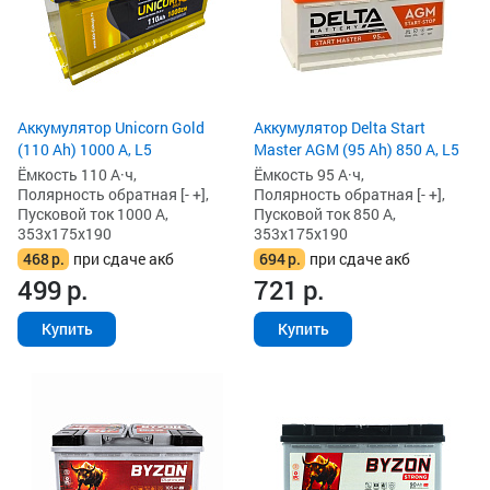
Аккумулятор Unicorn Gold
Аккумулятор Delta Start
(110 Ah) 1000 А, L5
Master AGM (95 Ah) 850 А, L5
Ёмкость 110 А·ч,
Ёмкость 95 А·ч,
Полярность обратная [- +],
Полярность обратная [- +],
Пусковой ток 1000 А,
Пусковой ток 850 А,
353x175x190
353x175x190
468
р.
при сдаче акб
694
р.
при сдаче акб
499
р.
721
р.
Купить
Купить