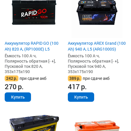
Аккумулятор RAPID GO (100
Аккумулятор AREX Grand (100
Ah) 820 А, (RP1000E) L5
Ah) 940 А, L5 (ARG1000S)
Ёмкость 100 А·ч,
Ёмкость 100 А·ч,
Полярность обратная [- +],
Полярность обратная [- +],
Пусковой ток 820 А,
Пусковой ток 940 А,
353x175x190
353x175x190
242
р.
при сдаче акб
389
р.
при сдаче акб
270
р.
417
р.
Купить
Купить