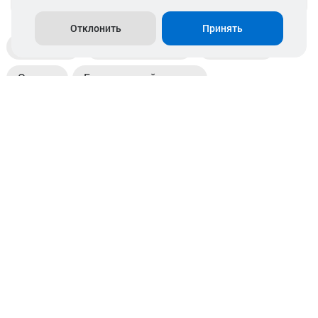
Отклонить
Принять
Доставка
Пункты выдачи
Магазины
Оплата
Безналичный расчет
Прием б/у акб
Информация
Отзывы
Контакты
© 2026. ООО «Аккамулик». 220056, Беларусь, г. Минск,
пр. Независимости, д.199.
УНП 192748524. Зарегистрирован в торговом реестре
№ 369712 от 01.03.2017