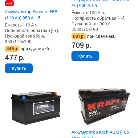
хит
Ah) 900 А, L5
Аккумулятор Forward EFB
Ёмкость 100 А·ч,
(110 Ah) 950 А, L5
Полярность обратная [- +],
Пусковой ток 900 А,
Ёмкость 110 А·ч,
353x175x190
Полярность обратная [- +],
Пусковой ток 950 А,
681
р.
при сдаче акб
353x175x190
709
р.
446
р.
при сдаче акб
477
р.
Купить
Купить
Аккумулятор Kraft AGM (105