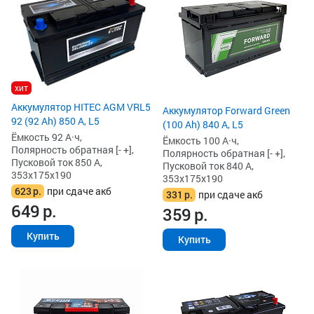
хит
Аккумулятор HITEC AGM VRL5
Аккумулятор Forward Green
92 (92 Ah) 850 А, L5
(100 Ah) 840 А, L5
Ёмкость 92 А·ч,
Ёмкость 100 А·ч,
Полярность обратная [- +],
Полярность обратная [- +],
Пусковой ток 850 А,
Пусковой ток 840 А,
353x175x190
353x175x190
623
р.
при сдаче акб
331
р.
при сдаче акб
649
р.
359
р.
Купить
Купить