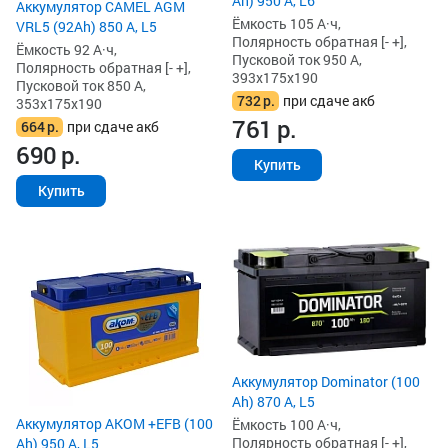
Ah) 950 А, L6
Аккумулятор CAMEL AGM
Ёмкость 105 А·ч,
VRL5 (92Ah) 850 А, L5
Полярность обратная [- +],
Ёмкость 92 А·ч,
Пусковой ток 950 А,
Полярность обратная [- +],
393x175x190
Пусковой ток 850 А,
732
р.
при сдаче акб
353x175x190
761
р.
664
р.
при сдаче акб
690
р.
Купить
Купить
Аккумулятор Dominator (100
Ah) 870 А, L5
Аккумулятор AKOM +EFB (100
Ёмкость 100 А·ч,
Полярность обратная [- +],
Ah) 950 А, L5