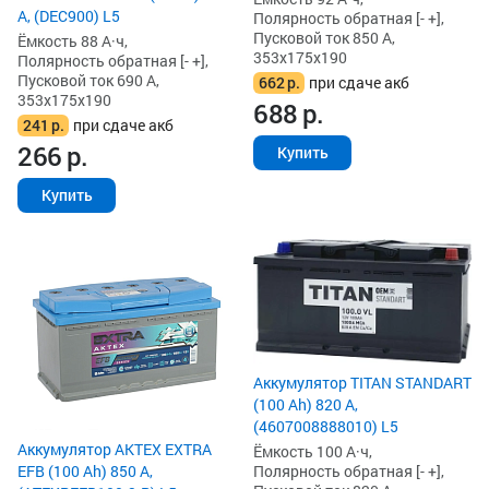
А, (DEC900) L5
Полярность обратная [- +],
Пусковой ток 850 А,
Ёмкость 88 А·ч,
353x175x190
Полярность обратная [- +],
Пусковой ток 690 А,
662
р.
при сдаче акб
353x175x190
688
р.
241
р.
при сдаче акб
266
р.
Купить
Купить
Аккумулятор TITAN STANDART
(100 Ah) 820 А,
(4607008888010) L5
Аккумулятор AKTEX EXTRA
Ёмкость 100 А·ч,
EFB (100 Ah) 850 А,
Полярность обратная [- +],