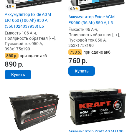
4.9
4.9
Аккумулятор Exide AGM
Аккумулятор Exide AGM
EK1060 (106 Ah) 950 А,
EK960 (96 Ah) 850 А, L5
(3661024037938) L6
Ёмкость 96 А·ч,
Ёмкость 106 А·ч,
Полярность обратная [- +],
Полярность обратная [- +],
Пусковой ток 850 А,
Пусковой ток 950 А,
353x175x190
393x175x190
733
р.
при сдаче акб
860
р.
при сдаче акб
760
р.
890
р.
Купить
Купить
Аккумулятор Kraft AGM (100