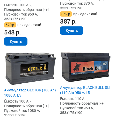
Пусковой ток 870 А,
Ёмкость 100 А·ч,
353x175x190
Полярность обратная [- +],
359
р.
при сдаче акб
Пусковой ток 950 А,
353x175x190
387
р.
520
р.
при сдаче акб
548
р.
Купить
Купить
Аккумулятор BLACK BULL SLI
Аккумулятор GECTOR (100 Ah)
(110 Ah) 950 А, L5
1080 А, L5
Ёмкость 110 А·ч,
Ёмкость 100 А·ч,
Полярность обратная [- +],
Полярность обратная [- +],
Пусковой ток 950 А,
Пусковой ток 1080 А,
353x175x190
353x175x190