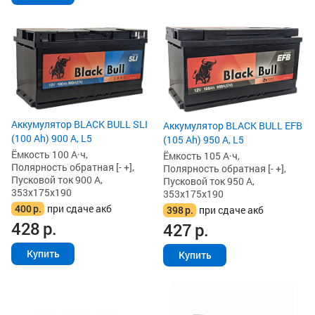
Аккумулятор BLACK BULL SLI
Аккумулятор BLACK BULL EFB
(100 Ah) 900 А, L5
(105 Ah) 950 А, L5
Ёмкость 100 А·ч,
Ёмкость 105 А·ч,
Полярность обратная [- +],
Полярность обратная [- +],
Пусковой ток 900 А,
Пусковой ток 950 А,
353x175x190
353x175x190
400
р.
при сдаче акб
398
р.
при сдаче акб
428
р.
427
р.
Купить
Купить