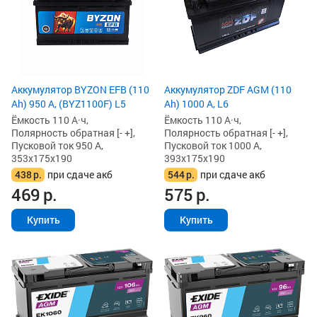
Аккумулятор BYZON EFB (110
Аккумулятор ZDF AGM (110
Ah) 950 А, (BYZ1100F) L5
Ah) 1000 А, L6
Ёмкость 110 А·ч,
Ёмкость 110 А·ч,
Полярность обратная [- +],
Полярность обратная [- +],
Пусковой ток 950 А,
Пусковой ток 1000 А,
353x175x190
393x175x190
438
р.
при сдаче акб
544
р.
при сдаче акб
469
р.
575
р.
Купить
Купить