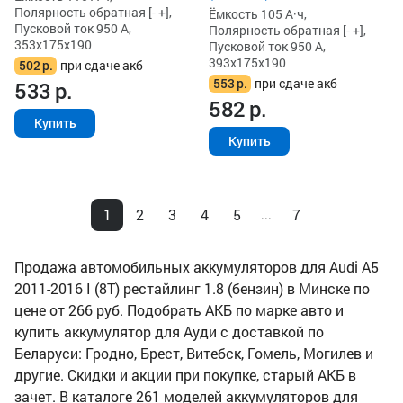
Полярность обратная [- +],
Ёмкость 105 А·ч,
Пусковой ток 950 А,
Полярность обратная [- +],
353x175x190
Пусковой ток 950 А,
393x175x190
502
р.
при сдаче акб
553
р.
при сдаче акб
533
р.
582
р.
Купить
Купить
1
2
3
4
5
7
...
Продажа автомобильных аккумуляторов для Audi A5
2011-2016 I (8T) рестайлинг 1.8 (бензин) в Минске по
цене от 266 руб. Подобрать АКБ по марке авто и
купить аккумулятор для Ауди с доставкой по
Беларуси: Гродно, Брест, Витебск, Гомель, Могилев и
другие. Скидки и акции при покупке, старый АКБ в
зачет. В каталоге 261 моделей аккумуляторов для