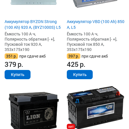
Аккумулятор BYZON Strong
Аккумулятор VBD (100 Ah) 850
(100 Ah) 920 А, (BYZ1000S) L5
А, L5
Ёмкость 100 А·ч,
Ёмкость 100 А·ч,
Полярность обратная [- +],
Полярность обратная [- +],
Пусковой ток 920 А,
Пусковой ток 850 А,
353x175x190
353x175x190
351
р.
при сдаче акб
397
р.
при сдаче акб
379
р.
425
р.
Купить
Купить
хит