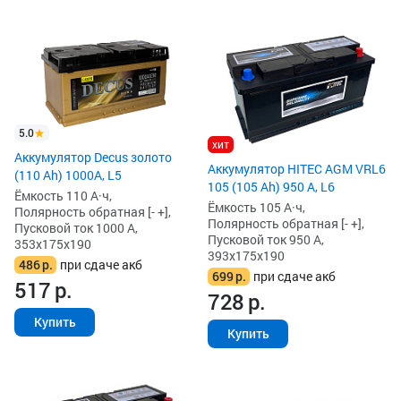
5.0
хит
Аккумулятор Decus золото
Аккумулятор HITEC AGM VRL6
(110 Ah) 1000A, L5
105 (105 Ah) 950 А, L6
Ёмкость 110 А·ч,
Ёмкость 105 А·ч,
Полярность обратная [- +],
Полярность обратная [- +],
Пусковой ток 1000 А,
Пусковой ток 950 А,
353x175x190
393x175x190
486
р.
при сдаче акб
699
р.
при сдаче акб
517
р.
728
р.
Купить
Купить