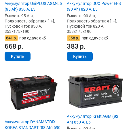
Аккумулятор UniPLUS AGM-L5
Аккумулятор DUO Power EFB
(95 Ah) 850 А, L5
(90 Ah) 820 А, L5
Ёмкость 95 А·ч,
Ёмкость 90 А·ч,
Полярность обратная [- +],
Полярность обратная [- +],
Пусковой ток 850 А,
Пусковой ток 820 А,
353x175x190
353x175x190
641
р.
при сдаче акб
358
р.
при сдаче акб
668
р.
383
р.
Купить
Купить
Аккумулятор Kraft AGM (92
Аккумулятор DYNAMATRIX-
Ah) 850 А, L5
KOREA STANDART (88 Ah) 690
Ёмкость 92 А·ч,