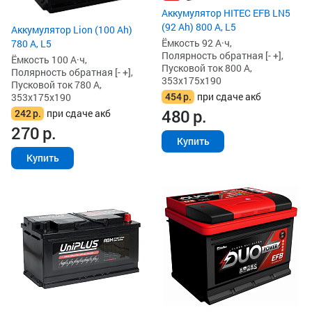
Аккумулятор HITEC EFB LN5
(92 Ah) 800 А, L5
Аккумулятор Lion (100 Ah)
Ёмкость 92 А·ч,
780 А, L5
Полярность обратная [- +],
Ёмкость 100 А·ч,
Пусковой ток 800 А,
Полярность обратная [- +],
353x175x190
Пусковой ток 780 А,
454
р.
при сдаче акб
353x175x190
480
р.
242
р.
при сдаче акб
270
р.
Купить
Купить