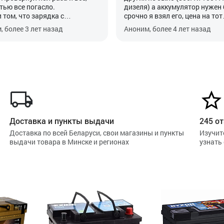
тью все погасло.
дизеля) а аккумулятор нужен
 том, что зарядка с
срочно я взял его, цена на тот
тора точно есть, мониторю
момент была демократическая
, более 3 лет назад
Аноним, более 4 лет назад
етром, достаточно часто
взял его, думал на 2-3 года м
 поездки по трассе, то есть
хватит, не было доверия к эт
лятор просто так разрядить
фирме. Но вот прошло 6 лет, 
к не мог.
отработал мне все эти годы о
овал поставить на зарядку, а
и в холода и жару и с просто
д не берет. Зарядка сразу
долгими и частой эксплуатац
т, что аккумулятор заряжен и
авто, ни разу не подзаряжал, 
тор на самом аккумулятор
сегодня он погиб, закоротило 
т тоже самое.
но я считаю что для АКБ с та
авил на зарядке в режиме
ценой на дизеле с большим
Доставка и пункты выдачи
245 от
жки. Часов 6. Хватило 1 раз
количеством электооборудов
ить авто.
Доставка по всей Беларуси, свои магазины и пункты
он показал себя на отлично! 
Изучит
по гарантии проблема, так как
выдачи товара в Минске и регионах
всего если найду такой же то 
узнать
лся гарантий талончик, будь
поставлю
аден.