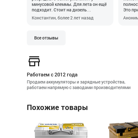
минусовой клеммы. Для лета он ещё
полнос
подходит. Стоит на дизель
Это при
автомобиль Мерседес спринтер
генера
Константин, более 2 лет назад
Аноним
2001г. Гарантия была, когда
вольтм
покупал, 3 года. Не любит глубоких
длинные
разрядов. Почаще его нужно на
аккуму
зарядку домашнюю, чтоб работал на
ну ника
Все отзывы
отлично.
Попроб
он заря
говори
индика
говори
Но ост
Работаем с 2012 года
поддер
Продаем аккумуляторы и зарядные устройства,
запуст
работаем напрямую с заводами производителями
Сдать 
потеря
он нел
Похожие товары