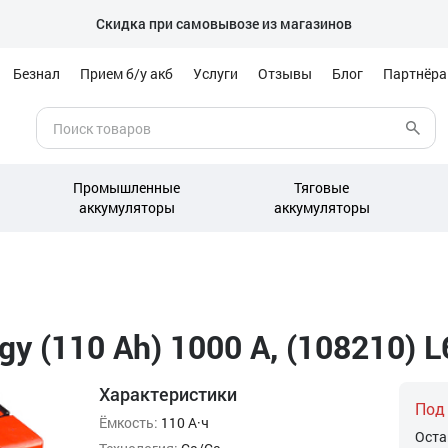
Скидка при самовывозе из магазинов
Безнал
Прием б/у акб
Услуги
Отзывы
Блог
Партнёр
Промышленные
Тяговые
аккумуляторы
аккумуляторы
y (110 Ah) 1000 А, (108210) L
Характеристики
Под
Ёмкость:
110 А·ч
Оста