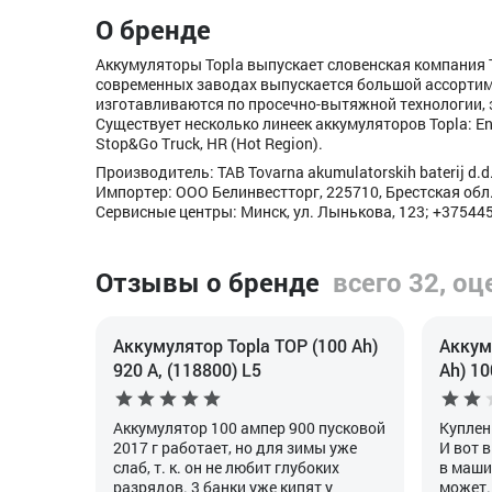
О бренде
Аккумуляторы Topla выпускает словенская компания 
современных заводах выпускается большой ассортиме
изготавливаются по просечно-вытяжной технологии, 
Существует несколько линеек аккумуляторов Topla: Ener
Stop&Go Truck, HR (Hot Region).
Производитель: TAB Tovarna akumulatorskih baterij d.d. 
Импортер: ООО Белинвестторг, 225710, Брестская обл., 
Сервисные центры: Минск, ул. Лынькова, 123; +37544
Отзывы о бренде
всего 32, оц
Аккумулятор Topla TOP (100 Ah)
Аккуму
920 А, (118800) L5
Ah) 10
Аккумулятор 100 ампер 900 пусковой
Куплен
2017 г работает, но для зимы уже
И вот в
слаб, т. к. он не любит глубоких
в машин
разрядов. 3 банки уже кипят у
может.