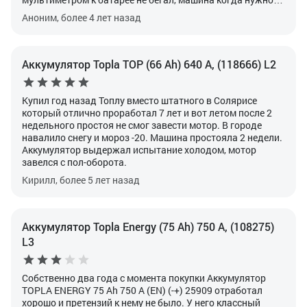
заводилась исправно), после введения удаленок ездить
Аноним, более 4 лет назад
на машине стал значительно меньше, возможно это
сказалось на сроке службы, итак проработав чуть
больше полутора лет в режиме работы, так скажем,
машины выходного дня, этот "доблестный"; девайс
Аккумулятор Topla TOP (66 Ah) 640 А, (118666) L2
чудесным февральским утром подвел меня конкретно.
Оговорюсь, после январских праздников, которые
закончились 10 января, машину никто не трогал, однако
Купил год назад Топлу вместо штатного в Солярисе
в январские пришлось покататься изрядно и ничто не
который отлично проработал 7 лет и вот летом после 2
предвещало... Получается машина простояла точно
недельного простоя не смог завести мотор.
В городе
полных 3 недели.
Результат: даже сигналку вырубило.
навалило снегу и мороз -20. Машина простояла 2 недели.
Вольтметр показывал всякую ересь, сняв АКБ заметил
Аккумулятор выдержал испытание холодом, мотор
изрядно округлевшие бока, др словам - лед, а внутри
завелся с пол-оборота.
батареи явно не электролит при том, что температура
Кирилл, более 5 лет назад
была около -10 градусов, что туда льет производитель -
не ясно. Отогревшись с клемм снял 10.3В без нагрузки,
нагрузочной вилки конечно же у меня нет,
заморачиваться с лампочками попросту лень, да и
Аккумулятор Topla Energy (75 Ah) 750 А, (108275)
смысла нет, такую батарею даже если удалось бы ее
L3
зарядить (что не факт это кальций с разрядом менее 12В,
потеря емкости ну вы поняли) до норм состояния в
машину я ставить не стану, не понятно что там лед
Собственно два года с момента покупки Аккумулятор
внутри натворил и к какому результату может привести
TOPLA ENERGY 75 Ah 750 A (EN) (-+) 25909 отработал
эксплуатация сего девайс в этом состоянии. Себе может
хорошо и претензий к нему не было. У него классный