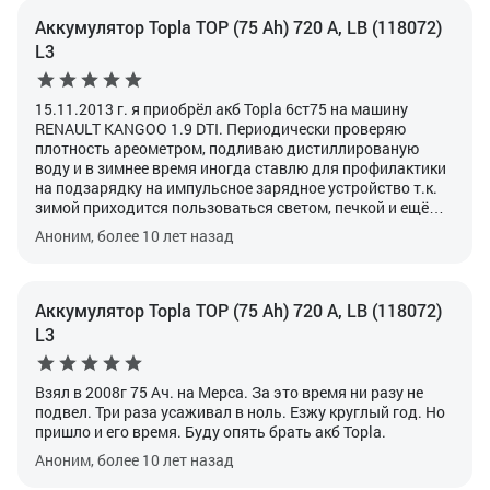
Аккумулятор Topla TOP (75 Ah) 720 А, LB (118072)
L3
15.11.2013 г. я приобрёл акб Topla 6ст75 на машину
RENAULT KANGOO 1.9 DTI. Периодически проверяю
плотность ареометром, подливаю дистиллированую
воду и в зимнее время иногда ставлю для профилактики
на подзарядку на импульсное зарядное устройство т.к.
зимой приходится пользоваться светом, печкой и ещё
частенько дворниками, а за расстояние в 21 км( от дома
Аноним, более 10 лет назад
до работы) не всегда восстанавливается полностью акб.
Вообщем первый раз я увидел акб TOPLA примерно
около 10 лет назад и с позитивным отзывом о нём. До
него пользовался разными аккумуляторами, но теперь
Аккумулятор Topla TOP (75 Ah) 720 А, LB (118072)
даже после того как умрёт нынешний буду брать только
L3
такой же.
Взял в 2008г 75 Ач. на Мерса. За это время ни разу не
подвел. Три раза усаживал в ноль.
Езжу круглый год. Но
пришло и его время. Буду опять брать акб Topla.
Аноним, более 10 лет назад