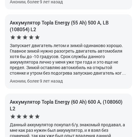
Аноним, более 9 лет назад
известна уехал с последней. В данный момент на 2
машинах стоит топла. Общаясь с автоклубами
владельцы топла очень положительно отзываются и
другой фирмы брать не собираются.
Аккумулятор Topla Energy (55 Ah) 500 А, LB
(108054) L2
Запускает двигатель летом и зимой одинаково хорошо.
Главное зимой нужно разогреть двигатель автомобиля
хотя бы до -10 градусов.
Срок службы данного
аккумулятора лично у меня уже три года и это еще не
предел.
Зимой оставляю автомобиль на открытой
стоянке и утром без подогрева запускаю двигатель когда
температура воздуха окружающей среды достигает
Аноним, более 9 лет назад
двадцать, а то и тридцать градусов мороза. Это просто
фантастика, но однако необходимо заливать зимние
марки масел для того что бы обеспечить легкий запуск
двигателя и уменьшить нагрузку на аккумулятор. Так же
Аккумулятор Topla Energy (60 Ah) 600 А, (108060)
перед запуском я рекомендую в холостую провернуть 2--3
L2
оборота.
Данный аккумулятор покупал б/у, знакомый продавал, а
мне как раз нужен был аккумулятор, и я взял без
сомнений, так как уже был опыт владения данной