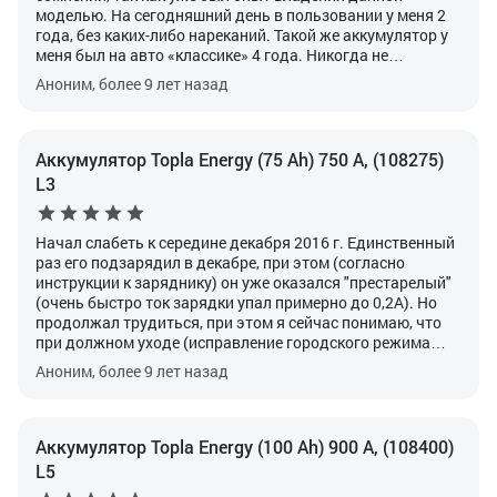
моделью. На сегодняшний день в пользовании у меня 2
года, без каких-либо нареканий. Такой же аккумулятор у
меня был на авто «классике» 4 года. Никогда не
подводил.
Характеристики:
Напряжение данного
Аноним, более 9 лет назад
аккумулятора 12 В. Напряжение аккумуляторной
батареи, наряду с плотностью и ёмкостью электролита
позволяет сделать вывод о состоянии своего
аккумулятора. По напряжению можно судить о степени
Аккумулятор Topla Energy (75 Ah) 750 А, (108275)
его заряженности. Нормальное значение напряжения
L3
равно 12,65 В. Если напряжение намного ниже, это
означает что аккумулятор неисправен.
В прошлом году
зима была достаточно холодной. Машина всегда
Начал слабеть к середине декабря 2016 г. Единственный
находилась на улице. Даже в 30-ти градусные морозы
раз его подзарядил в декабре, при этом (согласно
автомобиль заводился без каких-либо проблем, соседи
инструкции к заряднику) он уже оказался "престарелый"
постоянно просили меня помочь им завести свои
(очень быстро ток зарядки упал примерно до 0,2А). Но
машины при помощи пусковых проводов. С этим
продолжал трудиться, при этом я сейчас понимаю, что
аккумулятором я уверен, что даже в холодную зимнюю
при должном уходе (исправление городского режима
пору мой автомобиль будет заводиться.
эксплуатации своевременно подзарядкой) он бы еще
Аноним, более 9 лет назад
здорово послужил.
(Topla energy 75 Аh дата
производства 0422- это где-то май 2004 года!)
Аккумулятор Topla Energy (100 Ah) 900 А, (108400)
L5