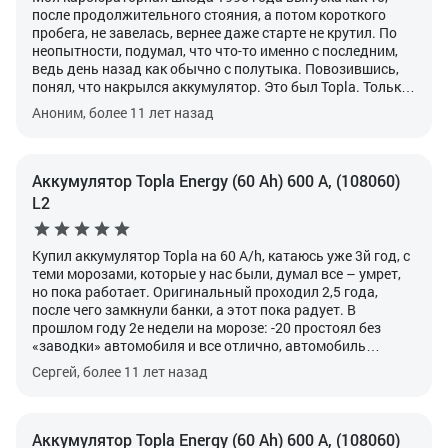
после продолжительного стояния, а потом короткого
пробега, не завелась, вернее даже старте не крутил. По
неопытности, подумал, что что-то именно с последним,
ведь день назад как обычно с полутыка. Повозившись,
понял, что накрылся аккумулятор. Это был Topla. Только
позже я подумал, что не вспоминал о нем более 6ти лет.
Аноним, более 11 лет назад
То есть не проверял уровень электролита, не подзаряжал
раз в год, как рекомендуют. 6 лет. Вот это срок. Для
некоторых марок и четыре года - предел. Да и вышел из
строя он по моей вине - электролита было мало, накануне
Аккумулятор Topla Energy (60 Ah) 600 А, (108060)
завел, проехал 5 километров и, видимо, пластины
L2
разрушились. Расстроился, конечно, но всему приходит
конец. Следующий купил такой же, небольшой с
обратными клеммами для моей Фелиции. Интересно,
Купил аккумулятор Topla на 60 A/h, катаюсь уже 3й год, с
если бы был надлежащий уход, сколько бы служила
теми морозами, которые у нас были, думал все – умрет,
батарея?
но пока работает. Оригинальный проходил 2,5 года,
после чего замкнули банки, а этот пока радует. В
прошлом году 2е недели на морозе: -20 простоял без
«заводки» автомобиля и все отлично, автомобиль
завелся со второй попытки, а с оригинальным на моей
Сергей, более 11 лет назад
«Авеюшке» бывало и с 5го раза заводил. На сервисе
сказали надо проверить у электрика, посмотрели,
сказали все в порядке. Волновало то, что автомобиль
туго заводился, а оказалось аккумулятор потихоньку
Аккумулятор Topla Energy (60 Ah) 600 А, (108060)