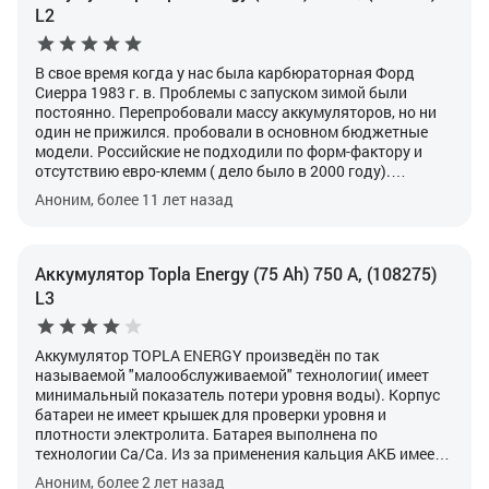
«умирал»!
L2
В свое время когда у нас была карбюраторная Форд
Сиерра 1983 г. в. Проблемы с запуском зимой были
постоянно. Перепробовали массу аккумуляторов, но ни
один не прижился. пробовали в основном бюджетные
модели. Российские не подходили по форм-фактору и
отсутствию евро-клемм ( дело было в 2000 году).
Приятель предложил попробовать Topla. Несмотря на
Аноним, более 11 лет назад
компактность батареи, она выдавала неплохой
стартовый ток и позволяла провести несколько
холодных пусков. В общем на несколько лет прописалась
эта батарея под капотом нашего Форда. А когда пришло
Аккумулятор Topla Energy (75 Ah) 750 А, (108275)
время менять, однозначно купили снова Topla.
L3
Аккумулятор TOPLA ENERGY произведён по так
называемой "малообслуживаемой" технологии( имеет
минимальный показатель потери уровня воды). Корпус
батареи не имеет крышек для проверки уровня и
плотности электролита. Батарея выполнена по
технологии Ca/Ca.
Из за применения кальция АКБ имеет
больший пусковой ток, по сравнению с традиционными
Аноним, более 2 лет назад