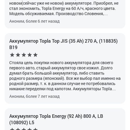
новом(сейчас уже не новом) аккумуляторе.
Приобрел, не
стал экономить, Topla Energy на 60 А/ч, красного цвета.
Модель обсуживаемая. Производство Словения,
китайский не хотел принципиально.
Поставил и
Аноним, более 6 лет назад
успокоился-крутит мама не горюй! И в мороз, и в жару.
Правда перед зимой я его в легкую подзарядил.
Внешне
аккуратный, банки под наклейкой, раскручиваются легко.
За все время использования электролит на месте, не
Аккумулятор Topla Top JIS (35 Ah) 270 А, (118835)
выкипел. Размер аккумулятора - (242x175x190) вроде как
B19
евро-стандарт, на "посадочное" место в "Приоре"
установился как родной.
В общем, доволен, в зиму
поставлю на зарядку. Оценка 5+. За свою жизнь
Стояла цель покупки нового аккумулятора для своего
использовал много аккумуляторов. Этот пожалуй самый
первого авто, старый аккумулятор свое изжил. Долго
беспроблемный.
думал брать большой аккумулятор, либо ставить
родного размера (японский).
Все же выбор пал именно на
родной размер, т. к. в данном случае не потребовались
никакие переделки под капотом.
Аккумуляторы Topla
знакомы еще с 90ых годов, стояли у деда на машине, он
Аноним, более 7 лет назад
мне и посоветовал обратить взгляд на эту марку.
Нашел
увеличенной емкости и с увеличенным пусковым током,
т. к. зима бывает холодная.
О своей покупке не пожалел.
Аккумулятор выдерживает морозы до -35, крутит
Аккумулятор Topla Energy (92 Ah) 800 А, LB
достаточно хорошо после простоя авто. Так что советую
(108092) L5
данный аккумулятор тем, кто ищет именно такой