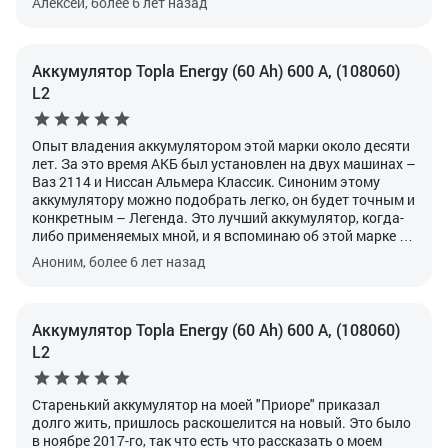
Алексей, более 6 лет назад
прокрутки стартером во время заводки а/м по БК.
Конечно в данной ситуации есть и моя вина, но родной
акб без опознавательных знаков уходил в полный
разряд 3 раза (виновником был подогрев сидений с
Аккумулятор Topla Energy (60 Ah) 600 А, (108060)
неисправный платой управления) в первый год
L2
эксплуатации и ничего, ему не поплохело. Сейчас
наступают холода. Посмотрю что будет с батарейкой и
возможно придётся брать новую, но уже точно не
Опыт владения аккумулятором этой марки около десяти
"топла".
лет.
За это время АКБ был установлен на двух машинах –
Ваз 2114 и Ниссан Альмера Классик.
Синоним этому
аккумулятору можно подобрать легко, он будет точным и
конкретным – Легенда.
Это лучший аккумулятор, когда-
либо применяемых мной, и я вспоминаю об этой марке с
грустью. Кроме него, мной было использовано много
Аноним, более 6 лет назад
разных марок, на разных моих машинах, и машинах
жены, но лучше чем он, у меня не было еще никогда.
Аккумулятор Topla Energy (60 Ah) 600 А, (108060)
L2
Старенький аккумулятор на моей "Приоре" приказал
долго жить, пришлось раскошелится на новый. Это было
в ноябре 2017-го, так что есть что рассказать о моем