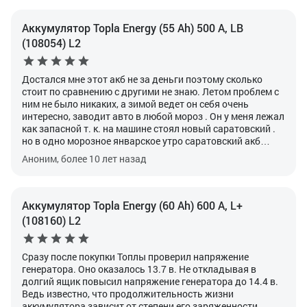
Аккумулятор Topla Energy (55 Ah) 500 А, LB
(108054) L2
Достался мне этот акб не за деньги поэтому сколько
стоит по сравнению с другими не знаю. Летом проблем с
ним не было никаких, а зимой ведет он себя очень
интересно, заводит авто в любой мороз . Он у меня лежал
как запасной т. к. на машине стоял новый саратовский .
но в одно морозное январское утро саратовский акб
отказался заводить промерзший двигатель, света в
Аноним, более 10 лет назад
гараже нет, а домой нести акб заряжаться не очень
хотелось. Topla стоял в гараже уже несколько месяцев
без дела и я был уверен что он сдохший, но решил все же
попробовать и к удивлению моему он нормально завел. С
Аккумулятор Topla Energy (60 Ah) 600 А, L+
того раза и уже больше 2-х лет он стоит на моей десятке и
(108160) L2
нормально справляется со своими обязаностями. Если в
дальнейшем буду менять акб, то скорее всего возьму
именно его.
Сразу после покупки Топлы проверил напряжение
генератора. Оно оказалось 13.7 в. Не откладывая в
долгий ящик повысил напряжение генератора до 14.4 в.
Ведь известно, что продолжительность жизни
аккумулятора зависит от степени его заряженности.