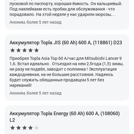
стать эта экономия дороже...
пусковой по паспорту, хорошая ёмкость. Он кальциевый.
Под наклейками есть пробки для обслуживания - что
порадовало.
На этой неделе у нас ударили морозы,
температура достигала ночью до -27 градусов.
И при
Аноним, более 5 лет назад
заводке стало понятно, что аккумулятору тяжеловато
крутить стартер стало. Прямо вот-вот еле схватывал. На
второй день - аккурат были выходные я его снял и занёс
домой, чтобы зарядить. Благо есть классное
Аккумулятор Topla JIS (60 Ah) 600 А, (118861) D23
автоматическое тяжёлое зарядное, которое хорошо
заряжает даже дизельные сотки. Знакомые берут
периодически.
Ездил последнее время вроде как обычно
Приобрел Topla Asia Top 60 А/час для Mitsubishi Lancer 9
- машина не простаивала.
Был удивлен, что аккумулятор
1,6. Встал идеально .
Отъездил на нем 2,5года (1,5) зимы,
двухлетний так тяжело завел машину. Это при том, что в
ни разу не подвёл, заводит с полпинка ! Эксплуатация
декабре было залито свежее масло на зиму, сделано
каждодневная, на не большие расстояния. Надеюсь
полное ТО с проверкой электросистемы. Ток,
будет служить обещанные продавцом 5 лет без
выдаваемый генератором в заводских параметрах.
нареканий!
Завтра морозы идут на спад. Надеюсь, что не придется
Аноним, более 5 лет назад
заниматься обращениями по гарантии ибо это будет
100% гемор.
Но по правде несколько удивлен, что
пришлось сдергивать АКБ с машины и нести заряжать,
на фоне кучи положительных хвалебных отзывов по
Аккумулятор Topla Energy (60 Ah) 600 А, (108060)
данной модели на сайтах по продаже аккумуляторов.
L2
Возникает вопрос логичный, кто же эти отзывы писал.
До этого часто использовал АКБ другого именитого
производителя немецкого. Пять-семь лет они железно