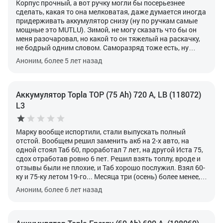
Корпус прочный, а вот ручку могли бы посерьезнее
ходили.
сделать, какая то она мелковатая, даже думается иногда
придерживать аккумулятор снизу (ну по ручкам самые
мощные это MUTLU). Зимой, не могу сказать что бы он
меня разочаровал, но какой то он тяжелый на раскачку,
не бодрый одним словом. Саморазряд тоже есть, ну
естестенно я считаю, много зависит от стиля езды. Не
Аноним, более 5 лет назад
скажу что я мало езжу зимой и вроде не только по городу,
но мало ему, приходиться всё же подзаряжать его раз в
две-три недели. Глазка на корпусе нет, но и не особо он и
нужен я считаю. Плотность держит хорошо, в общем
Аккумулятор Topla TOP (75 Ah) 720 А, LB (118072)
норм аккумулятор, пользуюсь два года.
L3
Марку вообще испортили, стали выпускать полный
отстой. Вообщем решил заменить акб на 2-х авто, на
одной стоял Таб 60, проработал 7 лет, на другой Иста 75,
сдох отработав ровно 6 пет. Решил взять топлу, вроде и
отзывы были не плохие, и Таб хорошо послужил.
Взял 60-
ку и 75-ку летом 19-го... Месяца три (осень) более менее,
хотя если авто не заводилась неделю, уже как то не
Аноним, более 6 лет назад
уверенно крутили. Дальше больше, зима 19-20, считай и
морозов не было, но уже при -5-10, начались проблемы с
заводкой, особенно если 2-3 дня не ездишь. Весна 20-го
60-й кое как держится, но надо постоянно подзаряжать,