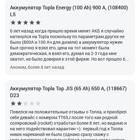
тоже самое.
Но оставил на зарядке в режиме поддержки.
Часов 6. Хватило 1 раз запустить авто.
Сдать по
Аккумулятор Topla Energy (100 Ah) 900 А, (108400)
гарантии проблема, так как потерялся гарантий
L5
талончик, будь он неладен.
6 лет назад когда пришло время менят АКБ я случайно
наткнулся на Topla поскольку по параметрам других не
было (800А и 100 Ач для дизеля) а аккумулятор нужен
был срочно я взял его, цена на тот момент была
демократическая, я взял его, думал на 2-3 года мне
хватит, не было доверия к этой фирме. Но вот прошло 6
лет, АКБ отработал мне все эти годы отлично, и в холода
Аноним, более 4 лет назад
и жару и с простоями долгими и частой эксплуатацией
авто, ни разу не подзаряжал, вот сегодня он погиб,
закоротило банку, но я считаю что для АКБ с такой ценой
на дизеле с большим количеством электооборудования
Аккумулятор Topla Top JIS (65 Ah) 650 А, (118667)
он показал себя на отлично! Скорее всего если найду
D23
такой же то снова поставлю
Повелся на положительные отзывы о Топла, и приобрел
себе девайс с номером TT65J после того как родной
соляровский (rocket) отработал более 8 лет, но видимо и
на него подействовал карантин =). первый год к Топла
никих нареканий не было (однако сразу скажу с
мультиметром к батарее не бегал, машина когда нужно