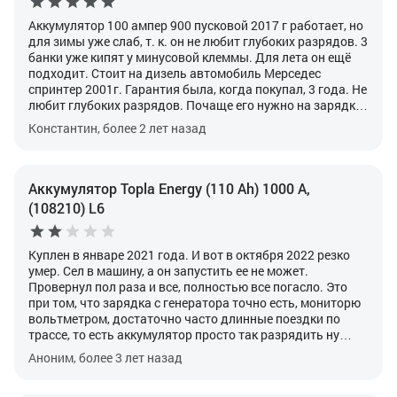
Аккумулятор 100 ампер 900 пусковой 2017 г работает, но
для зимы уже слаб, т. к. он не любит глубоких разрядов. 3
банки уже кипят у минусовой клеммы. Для лета он ещё
подходит. Стоит на дизель автомобиль Мерседес
спринтер 2001г. Гарантия была, когда покупал, 3 года. Не
любит глубоких разрядов. Почаще его нужно на зарядку
домашнюю, чтоб работал на отлично.
Константин, более 2 лет назад
Аккумулятор Topla Energy (110 Ah) 1000 А,
(108210) L6
Куплен в январе 2021 года.
И вот в октября 2022 резко
умер. Сел в машину, а он запустить ее не может.
Провернул пол раза и все, полностью все погасло.
Это
при том, что зарядка с генератора точно есть, мониторю
вольтметром, достаточно часто длинные поездки по
трассе, то есть аккумулятор просто так разрядить ну
никак не мог.
Попробовал поставить на зарядку, а он
Аноним, более 3 лет назад
заряд не берет. Зарядка сразу говорит, что аккумулятор
заряжен и индикатор на самом аккумулятор говорит