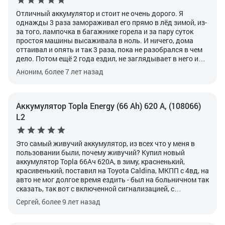
типоразмер.
Отличный аккумулятор и стоит не очень дорого. Я
однажды 3 раза замораживал его прямо в лёд зимой, из-
за того, лампочка в багажнике горела и за пару суток
простоя машины высаживала в ноль. И ничего, дома
оттаивал и опять и так 3 раза, пока не разобрался в чем
дело. Потом ещё 2 года ездил, не заглядывает в него и
продал с машиной. Так же по моему совету отец купил в
Аноним, более 7 лет назад
свою "семёрку" данный аккумулятор. 3 года отъездил
даже не притрагивался к ней, плотность ни разу не
проверял. Так что, я думаю не стоит переплачивать за
более раскрученные, именитые бренды, когда есть
Аккумулятор Topla Energy (66 Ah) 620 А, (108066)
аккумулятор по более приемлемой цене и которому
L2
можно доверять на все 100%.
Это самый живучий аккумулятор, из всех что у меня в
пользовании были, почему живучий?
Купил новый
аккумулятор Topla 66Ач 620A, в зиму, красненький,
красивенький, поставил на Toyota Caldina, МКПП с 4вд, на
авто не мог долгое время ездить - был на больничном так
сказать, так вот с включенной сигнализацией, с
магнитолой Альпайн (кто не в курсе, эта магнитола даже
Сергей, более 9 лет назад
не включенная, сильно поедает ток) так вот, простояла
машина с октября, по середину декабря, сработал брелок
сигналки, я вышел на улицу, смотрю трактора снег чистят,