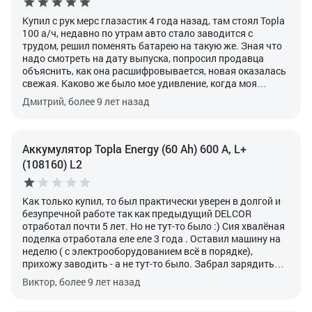
Купил с рук мерс глазастик 4 года назад, там стоял Topla
100 а/ч, недавно по утрам авто стало заводится с
трудом, решил поменять батарею на такую же. Зная что
надо смотреть на дату выпуска, попросил продавца
объяснить, как она расшифровывается, новая оказалась
свежая. Каково же было мое удивление, когда моя
старая акб оказалась 2008 года выпуска, я то всегда
Дмитрий, более 9 лет назад
считал что 3-4 года это потолок. Сказал продавцам об
этом, те говорят - это нормально, нам и 9-ти летние с
машины снимали, поэтому на них и гарантия больше, чем
на остальные марки. Надеюсь, что новой хватит так же
Аккумулятор Topla Energy (60 Ah) 600 А, L+
надолго, так как машину продавать пока не планирую.
(108160) L2
Как только купил, то был практически уверен в долгой и
безупречной работе так как предыдущий DELCOR
отработал почти 5 лет.
Но не тут-то было :)
Сия хвалёная
поделка отработала еле еле 3 года .
Оставил машину на
неделю ( с электрооборудованием всё в порядке),
прихожу заводить - а не тут-то было.
Забрал зарядить
домой, но сколько не заряжалось больше 11 Вольт не
Виктор, более 9 лет назад
набрал.
Без глубоких разрядов, не ударялся, не падал...