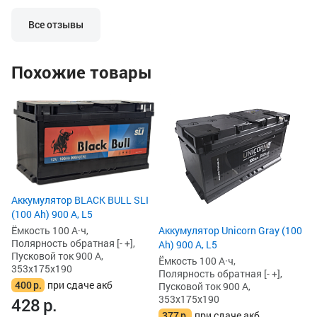
разрядов. Почаще его нужно на
аккумулятор прос
зарядку домашнюю, чтоб работал на
ну никак не мог.
Все отзывы
отлично.
Попробовал поста
он заряд не берет
говорит, что акк
Похожие товары
индикатор на сам
говорит тоже сам
Но оставил на за
поддержки. Часов
запустить авто.
Сдать по гарантии
потерялся гарант
он неладен.
Аккумулятор BLACK BULL SLI
(100 Ah) 900 А, L5
Аккумулятор Unicorn Gray (100
Ёмкость 100 А·ч,
Полярность обратная [- +],
Ah) 900 А, L5
Пусковой ток 900 А,
Ёмкость 100 А·ч,
353x175x190
Полярность обратная [- +],
400
р.
при сдаче акб
Пусковой ток 900 А,
353x175x190
428
р.
377
р.
при сдаче акб