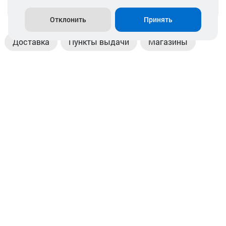
info@akkamulik.by
Отклонить
Принять
Доставка
Пункты выдачи
Магазины
Оплата
Безналичный расчет
Прием б/у акб
Информация
Отзывы
Контакты
© 2026. ООО «Аккамулик». 220056, Беларусь, г. Минск,
пр. Независимости, д.199.
УНП 192748524. Зарегистрирован в торговом реестре
№ 369712 от 01.03.2017