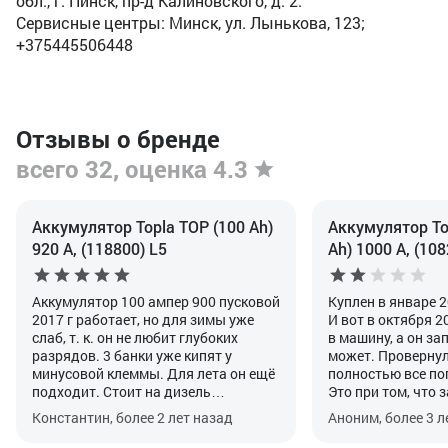
обл., г. Пинск, пр-д Калиновского, д. 2.
Сервисные центры: Минск, ул. Лынькова, 123;
+375445506448
Отзывы о бренде
всего 32, оценка 4.3
Аккумулятор Topla TOP (100 Ah)
Аккумулятор Top
920 А, (118800) L5
Ah) 1000 А, (108
Аккумулятор 100 ампер 900 пусковой
Куплен в январе 2
2017 г работает, но для зимы уже
И вот в октября 2
слаб, т. к. он не любит глубоких
в машину, а он зап
разрядов. 3 банки уже кипят у
может. Провернул 
минусовой клеммы. Для лета он ещё
полностью все по
подходит. Стоит на дизель
Это при том, что 
автомобиль Мерседес спринтер
генератора точно
Константин, более 2 лет назад
Аноним, более 3 л
2001г. Гарантия была, когда
вольтметром, дос
покупал, 3 года. Не любит глубоких
длинные поездки п