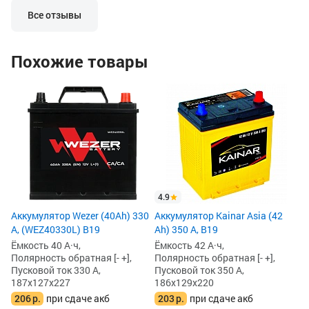
разрядов. Почаще его нужно на
аккумулятор прос
зарядку домашнюю, чтоб работал на
ну никак не мог.
Все отзывы
отлично.
Попробовал поста
он заряд не берет
говорит, что акк
Похожие товары
индикатор на сам
говорит тоже сам
Но оставил на за
поддержки. Часов
запустить авто.
Сдать по гарантии
потерялся гарант
он неладен.
4.9
Аккумулятор Wezer (40Ah) 330
Аккумулятор Kainar Asia (42
А, (WEZ40330L) B19
Ah) 350 А, B19
Ёмкость 40 А·ч,
Ёмкость 42 А·ч,
Полярность обратная [- +],
Полярность обратная [- +],
Пусковой ток 330 А,
Пусковой ток 350 А,
187x127x227
186x129x220
206
р.
при сдаче акб
203
р.
при сдаче акб