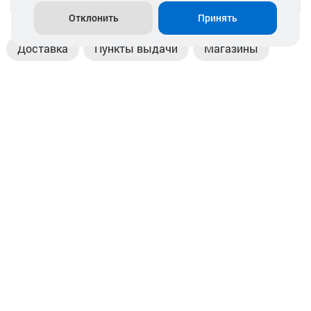
Отклонить
Принять
Доставка
Пункты выдачи
Магазины
Оплата
Безналичный расчет
Прием б/у акб
Информация
Отзывы
Контакты
© 2026. ООО «Аккамулик». 220056, Беларусь, г. Минск,
пр. Независимости, д.199.
УНП 192748524. Зарегистрирован в торговом реестре
№ 369712 от 01.03.2017