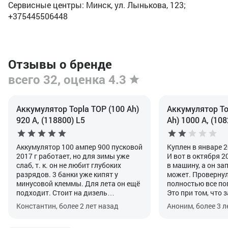
Сервисные центры: Минск, ул. Лынькова, 123;
+375445506448
Отзывы о бренде
всего 32, оценка 4.3
Аккумулятор Topla TOP (100 Ah)
Аккумулятор Top
920 А, (118800) L5
Ah) 1000 А, (108
Аккумулятор 100 ампер 900 пусковой
Куплен в январе 2
2017 г работает, но для зимы уже
И вот в октября 2
слаб, т. к. он не любит глубоких
в машину, а он зап
разрядов. 3 банки уже кипят у
может. Провернул 
минусовой клеммы. Для лета он ещё
полностью все по
подходит. Стоит на дизель
Это при том, что 
автомобиль Мерседес спринтер
генератора точно
Константин, более 2 лет назад
Аноним, более 3 л
2001г. Гарантия была, когда
вольтметром, дос
покупал, 3 года. Не любит глубоких
длинные поездки п