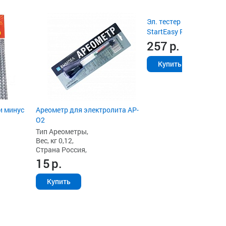
Эл. тестер для АКБ RDri
StartEasy PRO BT2000-
257
р.
Купить
и минус
Ареометр для электролита АР-
О2
Тип Ареометры,
Вес, кг 0,12,
Страна Россия,
15
р.
Купить