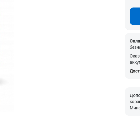
Опла
безн
Оказ
акку
Дост
Допо
корз
Минс