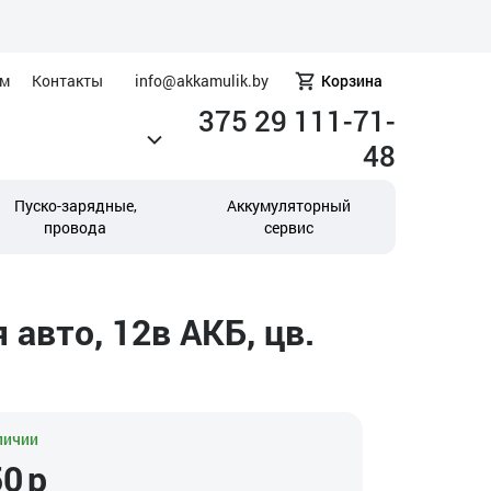
ам
Контакты
info@akkamulik.by
Корзина
375 29 111-71-
48
Пуско-зарядные,
Аккумуляторный
провода
сервис
авто, 12в АКБ, цв.
личии
50
р