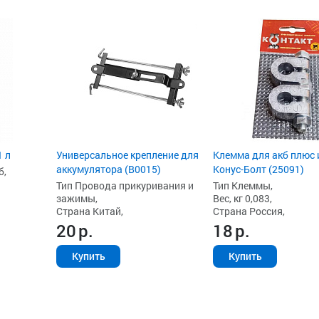
1 л
Универсальное крепление для
Клемма для акб плюс 
аккумулятора (B0015)
Конус-Болт (25091)
б,
Тип Провода прикуривания и
Тип Клеммы,
зажимы,
Вес, кг 0,083,
Страна Китай,
Страна Россия,
20
р.
18
р.
Купить
Купить