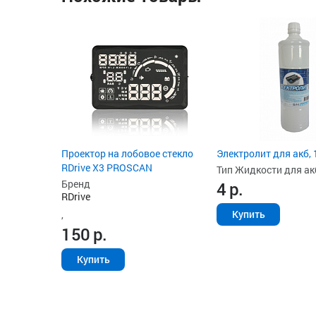
Проектор на лобовое стекло
Электролит для акб, 
RDrive X3 PROSCAN
Тип Жидкости для ак
Бренд
4
р.
RDrive
Купить
,
150
р.
Купить