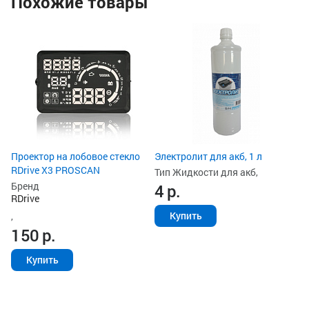
Похожие товары
Ун
ак
Ти
з
Ст
2
Проектор на лобовое стекло
Электролит для акб, 1 л
RDrive X3 PROSCAN
Тип Жидкости для акб,
Бренд
4
р.
RDrive
Купить
,
150
р.
Купить